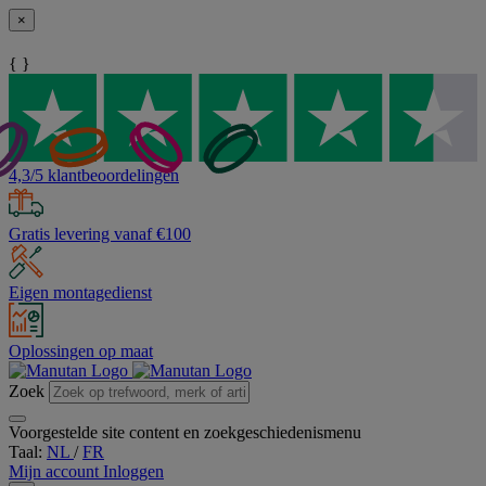
×
{ }
4,3/5 klantbeoordelingen
Gratis levering vanaf €100
Eigen montagedienst
Oplossingen op maat
Zoek
Voorgestelde site content en zoekgeschiedenismenu
Taal:
NL
/
FR
Mijn account
Inloggen