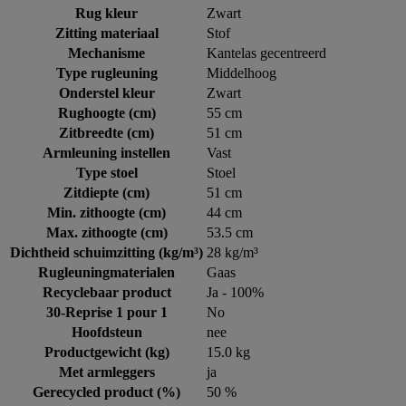
Rug kleur
Zwart
Zitting materiaal
Stof
Mechanisme
Kantelas gecentreerd
Type rugleuning
Middelhoog
Onderstel kleur
Zwart
Rughoogte (cm)
55 cm
Zitbreedte (cm)
51 cm
Armleuning instellen
Vast
Type stoel
Stoel
Zitdiepte (cm)
51 cm
Min. zithoogte (cm)
44 cm
Max. zithoogte (cm)
53.5 cm
Dichtheid schuimzitting (kg/m³)
28 kg/m³
Rugleuningmaterialen
Gaas
Recyclebaar product
Ja - 100%
30-Reprise 1 pour 1
No
Hoofdsteun
nee
Productgewicht (kg)
15.0 kg
Met armleggers
ja
Gerecycled product (%)
50 %