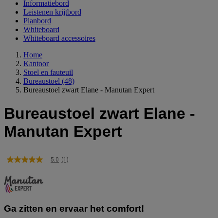
Informatiebord
Leistenen krijtbord
Planbord
Whiteboard
Whiteboard accessoires
Home
Kantoor
Stoel en fauteuil
Bureaustoel
(48)
Bureaustoel zwart Elane - Manutan Expert
Bureaustoel zwart Elane -
Manutan Expert
5.0
(1)
5.0
van
5
sterren,
gemiddelde
scorewaarde.
Ga zitten en ervaar het comfort!
Read
a