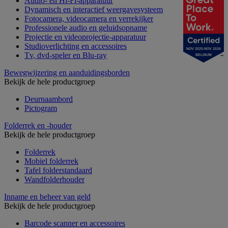
Audio- en Hi-Fi-apparatuur
Dynamisch en interactief weergavesysteem
Fotocamera, videocamera en verrekijker
Professionele audio en geluidsopname
Projectie en videoprojectie-apparatuur
Studioverlichting en accessoires
NOV 2025-NOV 2026
Tv, dvd-speler en Blu-ray
BELGIUM
Bewegwijzering en aanduidingsborden
Bekijk de hele productgroep
Deurnaambord
Pictogram
Folderrek en -houder
Bekijk de hele productgroep
Folderrek
Mobiel folderrek
Tafel folderstandaard
Wandfolderhouder
Inname en beheer van geld
Bekijk de hele productgroep
Barcode scanner en accessoires