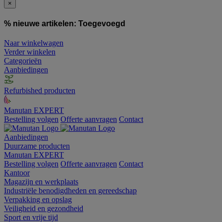
×
% nieuwe artikelen:
Toegevoegd
Naar winkelwagen
Verder winkelen
Categorieën
Aanbiedingen
Refurbished producten
Manutan EXPERT
Bestelling volgen
Offerte aanvragen
Contact
Aanbiedingen
Duurzame producten
Manutan EXPERT
Bestelling volgen
Offerte aanvragen
Contact
Kantoor
Magazijn en werkplaats
Industriële benodigdheden en gereedschap
Verpakking en opslag
Veiligheid en gezondheid
Sport en vrije tijd