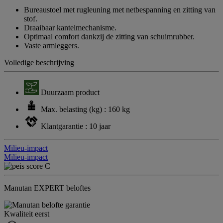
Review.
Bureaustoel met rugleuning met netbespanning en zitting van
Dezelfde
stof.
paginalink.
Draaibaar kantelmechanisme.
Optimaal comfort dankzij de zitting van schuimrubber.
Vaste armleggers.
Volledige beschrijving
Duurzaam product
Max. belasting (kg) : 160 kg
Klantgarantie : 10 jaar
Milieu-impact
Milieu-impact
Manutan EXPERT beloftes
Kwaliteit eerst