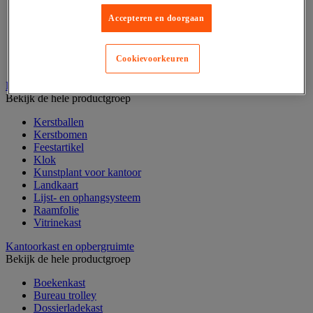
Enveloppen en postverwerking
Accepteren en doorgaan
Klein kantoormateriaal
Papier, systeem- en visitekaarten
Schriften, notitieblokken en memoblaadjes
Cookievoorkeuren
Schrijfwaren
Kantoordecoratie
Bekijk de hele productgroep
Kerstballen
Kerstbomen
Feestartikel
Klok
Kunstplant voor kantoor
Landkaart
Lijst- en ophangsysteem
Raamfolie
Vitrinekast
Kantoorkast en opbergruimte
Bekijk de hele productgroep
Boekenkast
Bureau trolley
Dossierladekast