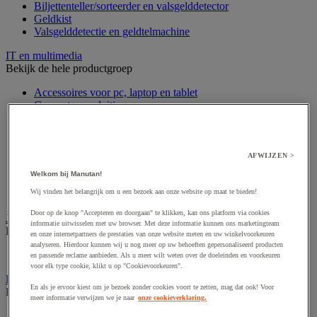
Biljettenteller/sorteerder en valsgelddetector
Geldkist
Valsgelddetectie en geldtelmachine
IT en multimedia
Bekijk de hele productgroep
Accessoires voor pc, laptop en tablet
Computeraansluiting
Computertassen
Data opslag
IT-randapparatuur
Netwerkapparatuur en -bedrading
AFWIJZEN >
Printer, 3D-printer en scanner
Welkom bij Manutan!
Refurbished computerapparatuur
Wij vinden het belangrijk om u een bezoek aan onze website op maat te bieden!
Scherm-, pc- en tablethouder
Door op de knop "Accepteren en doorgaan" te klikken, kan ons platform via cookies
Jaloezie en gordijn
informatie uitwisselen met uw browser. Met deze informatie kunnen ons marketingteam
Bekijk de hele productgroep
en onze internetpartners de prestaties van onze website meten en uw winkelvoorkeuren
analyseren. Hierdoor kunnen wij u nog meer op uw behoeften gepersonaliseerd producten
Raamdecoratie
en passende reclame aanbieden. Als u meer wilt weten over de doeleinden en voorkeuren
voor elk type cookie, klikt u op "Cookievoorkeuren".
Kantoorartikelen
En als je ervoor kiest om je bezoek zonder cookies voort te zetten, mag dat ook! Voor
Bekijk de hele productgroep
meer informatie verwijzen we je naar
onze cookieverklaring.
Agenda, kalender en bureauonderleggers