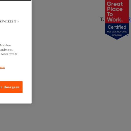
Taal:
NL
/
FR
AFWIJZEN >
NOV 2025-NOV 2026
BELGIUM
 Met deze
analyseren.
t weten over de
onze
en doorgaan