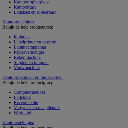
Kantoor opbergkast
Kantoorkast
Ladekast en sorteerkast
Kantoormachines
Bekijk de hele productgroep
Inbinden
Labelprinter en cassette
Lamineerapparaat
Papiervernietiger
Rekenmachine
Snijden en knippen
Vouwmachine
Kantoormeubilair en thuiswerken
Bekijk de hele productgroep
Computermeubel
Ladeblok
Receptiebalie
Vergader- en receptietafel
Werktafel
Kantoorstellingen
Bekijk de hele productgroep