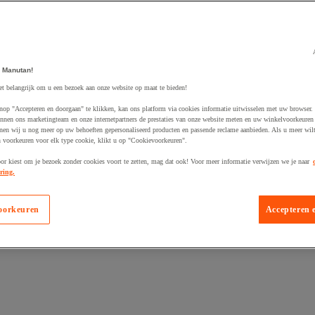
 Manutan!
egevoegd aan winkelwagen
et belangrijk om u een bezoek aan onze website op maat te bieden!
nop "Accepteren en doorgaan" te klikken, kan ons platform via cookies informatie uitwisselen met uw browser.
nnen ons marketingteam en onze internetpartners de prestaties van onze website meten en uw winkelvoorkeuren 
nen wij u nog meer op uw behoeften gepersonaliseerd producten en passende reclame aanbieden. Als u meer wil
n voorkeuren voor elk type cookie, klikt u op "Cookievoorkeuren".
oor kiest om je bezoek zonder cookies voort te zetten, mag dat ook! Voor meer informatie verwijzen we je naar
ring.
oorkeuren
Accepteren 