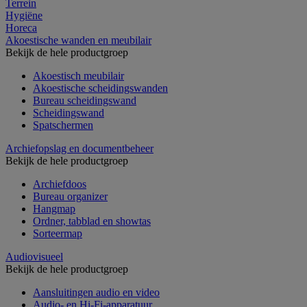
Terrein
Hygiëne
Horeca
Akoestische wanden en meubilair
Bekijk de hele productgroep
Akoestisch meubilair
Akoestische scheidingswanden
Bureau scheidingswand
Scheidingswand
Spatschermen
Archiefopslag en documentbeheer
Bekijk de hele productgroep
Archiefdoos
Bureau organizer
Hangmap
Ordner, tabblad en showtas
Sorteermap
Audiovisueel
Bekijk de hele productgroep
Aansluitingen audio en video
Audio- en Hi-Fi-apparatuur