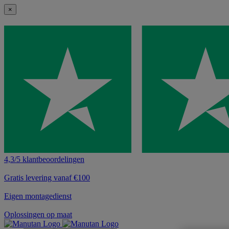
×
4,3/5 klantbeoordelingen
Gratis levering vanaf €100
Eigen montagedienst
Oplossingen op maat