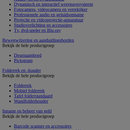
Dynamisch en interactief weergavesysteem
Fotocamera, videocamera en verrekijker
Professionele audio en geluidsopname
Projectie en videoprojectie-apparatuur
Studioverlichting en accessoires
Tv, dvd-speler en Blu-ray
Bewegwijzering en aanduidingsborden
Bekijk de hele productgroep
Deurnaambord
Pictogram
Folderrek en -houder
Bekijk de hele productgroep
Folderrek
Mobiel folderrek
Tafel folderstandaard
Wandfolderhouder
Inname en beheer van geld
Bekijk de hele productgroep
Barcode scanner en accessoires