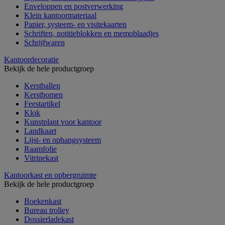
Enveloppen en postverwerking
Klein kantoormateriaal
Papier, systeem- en visitekaarten
Schriften, notitieblokken en memoblaadjes
Schrijfwaren
Kantoordecoratie
Bekijk de hele productgroep
Kerstballen
Kerstbomen
Feestartikel
Klok
Kunstplant voor kantoor
Landkaart
Lijst- en ophangsysteem
Raamfolie
Vitrinekast
Kantoorkast en opbergruimte
Bekijk de hele productgroep
Boekenkast
Bureau trolley
Dossierladekast