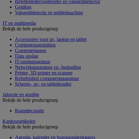
Biljettenteller/sorteerder en valsgelddetector
Geldkist
Valsgelddetectie en geldtelmachine
IT en multimedia
Bekijk de hele productgroep
Accessoires voor pc, laptop en tablet
Computeraansluiting
Computertassen
Data opslag
IT-randapparatuur
Netwerkapparatuur en -bedrading
Printer, 3D-printer en scanner
Refurbished computerapparatuur
Scherm-, pc- en tablethouder
Jaloezie en gordijn
Bekijk de hele productgroep
Raamdecoratie
Kantoorartikelen
Bekijk de hele productgroep
Agenda, kalender en bureauonderleggers