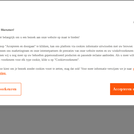
 Manutan!
egevoegd aan winkelwagen
et belangrijk om u een bezoek aan onze website op maat te bieden!
nop "Accepteren en doorgaan" te klikken, kan ons platform via cookies informatie uitwisselen met uw browser.
nnen ons marketingteam en onze internetpartners de prestaties van onze website meten en uw winkelvoorkeuren 
nen wij u nog meer op uw behoeften gepersonaliseerd producten en passende reclame aanbieden. Als u meer wil
n voorkeuren voor elk type cookie, klikt u op "Cookievoorkeuren".
oor kiest om je bezoek zonder cookies voort te zetten, mag dat ook! Voor meer informatie verwijzen we je naar
ring.
oorkeuren
Accepteren 