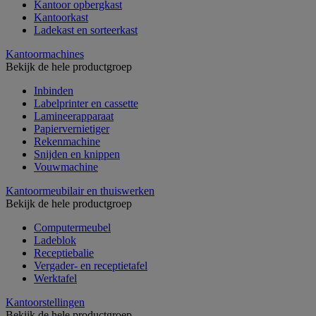
Kantoor opbergkast
Kantoorkast
Ladekast en sorteerkast
Kantoormachines
Bekijk de hele productgroep
Inbinden
Labelprinter en cassette
Lamineerapparaat
Papiervernietiger
Rekenmachine
Snijden en knippen
Vouwmachine
Kantoormeubilair en thuiswerken
Bekijk de hele productgroep
Computermeubel
Ladeblok
Receptiebalie
Vergader- en receptietafel
Werktafel
Kantoorstellingen
Bekijk de hele productgroep