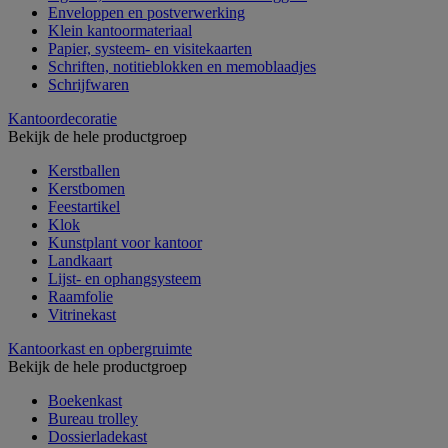
Enveloppen en postverwerking
Klein kantoormateriaal
Papier, systeem- en visitekaarten
Schriften, notitieblokken en memoblaadjes
Schrijfwaren
Kantoordecoratie
Bekijk de hele productgroep
Kerstballen
Kerstbomen
Feestartikel
Klok
Kunstplant voor kantoor
Landkaart
Lijst- en ophangsysteem
Raamfolie
Vitrinekast
Kantoorkast en opbergruimte
Bekijk de hele productgroep
Boekenkast
Bureau trolley
Dossierladekast