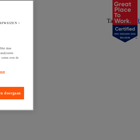
Taal:
NL
/
FR
AFWIJZEN >
NOV 2025-NOV 2026
BELGIUM
 Met deze
analyseren.
t weten over de
onze
en doorgaan