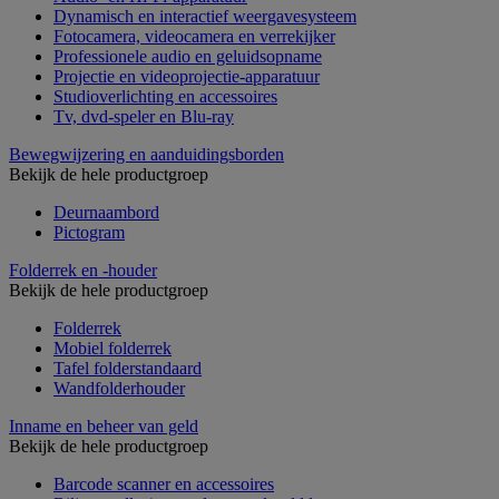
Dynamisch en interactief weergavesysteem
Fotocamera, videocamera en verrekijker
Professionele audio en geluidsopname
Projectie en videoprojectie-apparatuur
Studioverlichting en accessoires
Tv, dvd-speler en Blu-ray
Bewegwijzering en aanduidingsborden
Bekijk de hele productgroep
Deurnaambord
Pictogram
Folderrek en -houder
Bekijk de hele productgroep
Folderrek
Mobiel folderrek
Tafel folderstandaard
Wandfolderhouder
Inname en beheer van geld
Bekijk de hele productgroep
Barcode scanner en accessoires