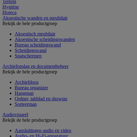
Terrein
Hygiëne
Horeca
Akoestische wanden en meubilair
Bekijk de hele productgroep
Akoestisch meubilair
Akoestische scheidingswanden
Bureau scheidingswand
Scheidingswand
Spatschermen
Archiefopslag en documentbeheer
Bekijk de hele productgroep
Archiefdoos
Bureau organizer
Hangmap
Ordner, tabblad en showtas
Sorteermap
Audiovisueel
Bekijk de hele productgroep
Aansluitingen audio en video
Audio- en Hi-Fi-apparatuur