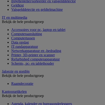
Biljettenteller/sorteerder en valsgelddetector
Geldkist
Valsgelddetectie en geldtelmachine
IT en multimedia
Bekijk de hele productgroep
Accessoires voor pc, laptop en tablet
Computeraansluiting
Computertassen
Data opslag
IT-randapparatuur
Netwerkapparatuur en -bedrading
Printer, 3D-printer en scanner
Refurbished computerapparatuur
Scherm-, pc- en tablethouder
Jaloezie en gordijn
Bekijk de hele productgroep
Raamdecoratie
Kantoorartikelen
Bekijk de hele productgroep
Agenda, kalender en bureauonderleggers