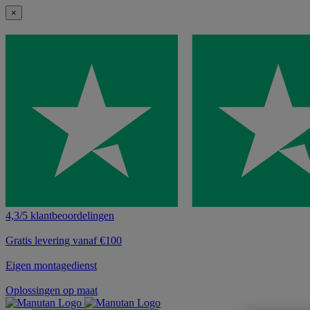
×
4,3/5 klantbeoordelingen
Gratis levering vanaf €100
Eigen montagedienst
Oplossingen op maat