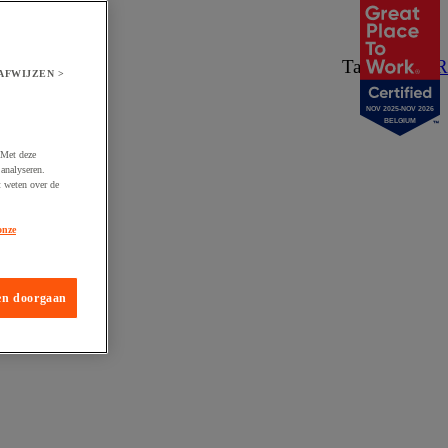
Taal:
NL
/
FR
AFWIJZEN >
NOV 2025-NOV 2026
BELGIUM
 Met deze
analyseren.
t weten over de
onze
en doorgaan