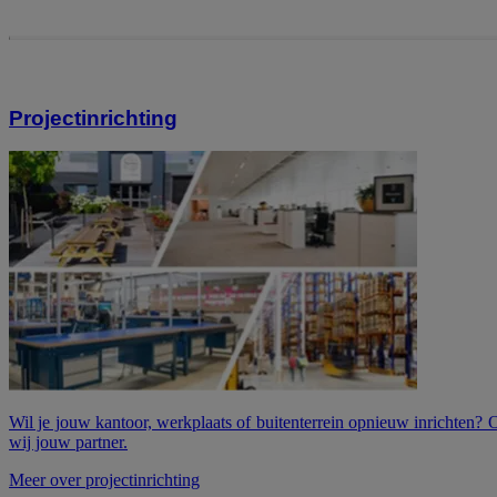
Projectinrichting
Wil je jouw kantoor, werkplaats of buitenterrein opnieuw inrichten? 
wij jouw partner.
Meer over projectinrichting