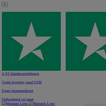
×
4,3/5 klantbeoordelingen
Gratis levering vanaf €100
Eigen montagedienst
Oplossingen op maat