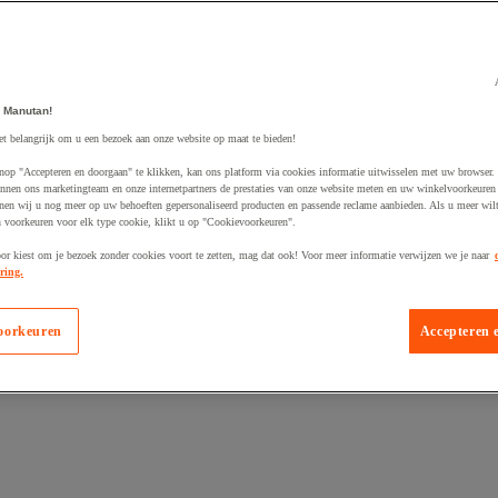
 Manutan!
egevoegd aan winkelwagen
et belangrijk om u een bezoek aan onze website op maat te bieden!
nop "Accepteren en doorgaan" te klikken, kan ons platform via cookies informatie uitwisselen met uw browser.
nnen ons marketingteam en onze internetpartners de prestaties van onze website meten en uw winkelvoorkeuren 
nen wij u nog meer op uw behoeften gepersonaliseerd producten en passende reclame aanbieden. Als u meer wil
n voorkeuren voor elk type cookie, klikt u op "Cookievoorkeuren".
oor kiest om je bezoek zonder cookies voort te zetten, mag dat ook! Voor meer informatie verwijzen we je naar
ring.
oorkeuren
Accepteren 