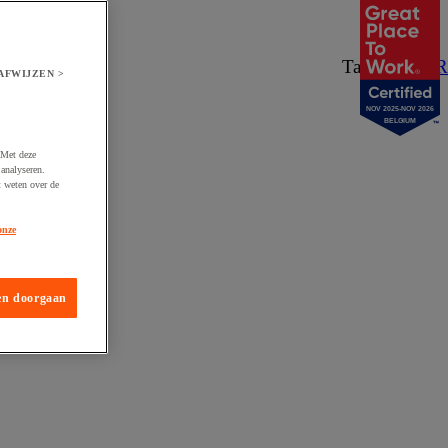
Taal:
NL
/
FR
AFWIJZEN >
NOV 2025-NOV 2026
BELGIUM
 Met deze
analyseren.
t weten over de
onze
en doorgaan