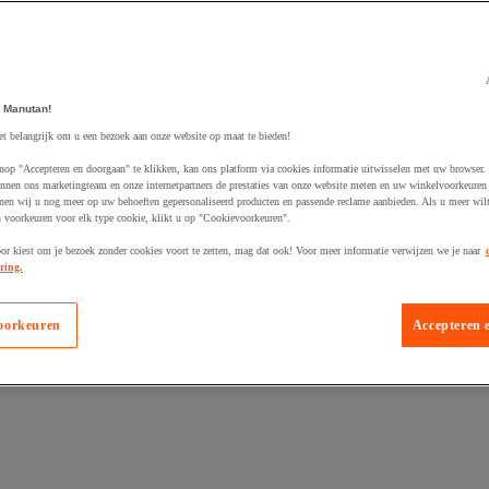
 Manutan!
egevoegd aan winkelwagen
et belangrijk om u een bezoek aan onze website op maat te bieden!
nop "Accepteren en doorgaan" te klikken, kan ons platform via cookies informatie uitwisselen met uw browser.
nnen ons marketingteam en onze internetpartners de prestaties van onze website meten en uw winkelvoorkeuren 
nen wij u nog meer op uw behoeften gepersonaliseerd producten en passende reclame aanbieden. Als u meer wil
n voorkeuren voor elk type cookie, klikt u op "Cookievoorkeuren".
oor kiest om je bezoek zonder cookies voort te zetten, mag dat ook! Voor meer informatie verwijzen we je naar
ring.
oorkeuren
Accepteren 