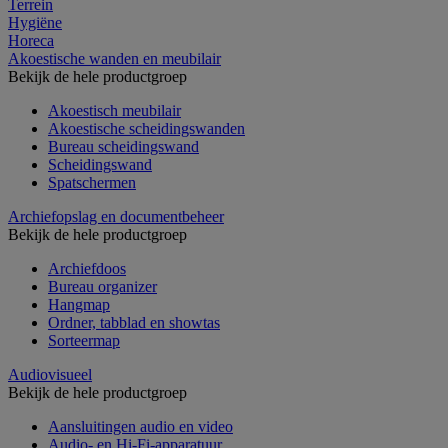
Terrein
Hygiëne
Horeca
Akoestische wanden en meubilair
Bekijk de hele productgroep
Akoestisch meubilair
Akoestische scheidingswanden
Bureau scheidingswand
Scheidingswand
Spatschermen
Archiefopslag en documentbeheer
Bekijk de hele productgroep
Archiefdoos
Bureau organizer
Hangmap
Ordner, tabblad en showtas
Sorteermap
Audiovisueel
Bekijk de hele productgroep
Aansluitingen audio en video
Audio- en Hi-Fi-apparatuur