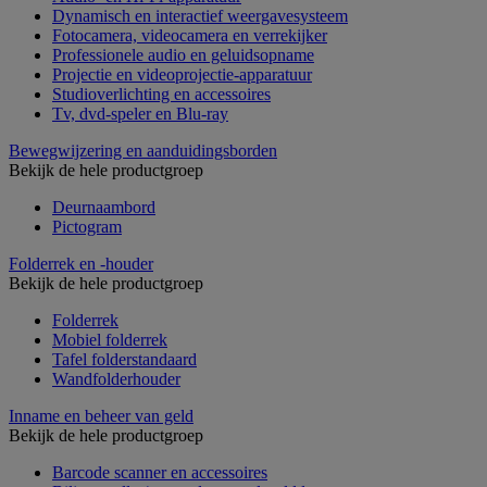
Dynamisch en interactief weergavesysteem
Fotocamera, videocamera en verrekijker
Professionele audio en geluidsopname
Projectie en videoprojectie-apparatuur
Studioverlichting en accessoires
Tv, dvd-speler en Blu-ray
Bewegwijzering en aanduidingsborden
Bekijk de hele productgroep
Deurnaambord
Pictogram
Folderrek en -houder
Bekijk de hele productgroep
Folderrek
Mobiel folderrek
Tafel folderstandaard
Wandfolderhouder
Inname en beheer van geld
Bekijk de hele productgroep
Barcode scanner en accessoires