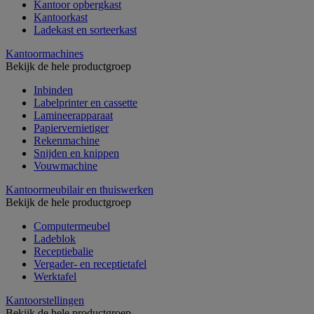
Kantoor opbergkast
Kantoorkast
Ladekast en sorteerkast
Kantoormachines
Bekijk de hele productgroep
Inbinden
Labelprinter en cassette
Lamineerapparaat
Papiervernietiger
Rekenmachine
Snijden en knippen
Vouwmachine
Kantoormeubilair en thuiswerken
Bekijk de hele productgroep
Computermeubel
Ladeblok
Receptiebalie
Vergader- en receptietafel
Werktafel
Kantoorstellingen
Bekijk de hele productgroep