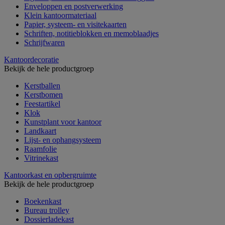
Enveloppen en postverwerking
Klein kantoormateriaal
Papier, systeem- en visitekaarten
Schriften, notitieblokken en memoblaadjes
Schrijfwaren
Kantoordecoratie
Bekijk de hele productgroep
Kerstballen
Kerstbomen
Feestartikel
Klok
Kunstplant voor kantoor
Landkaart
Lijst- en ophangsysteem
Raamfolie
Vitrinekast
Kantoorkast en opbergruimte
Bekijk de hele productgroep
Boekenkast
Bureau trolley
Dossierladekast