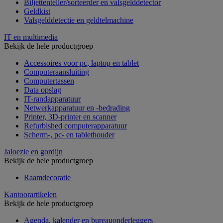
Biljettenteller/sorteerder en valsgelddetector
Geldkist
Valsgelddetectie en geldtelmachine
IT en multimedia
Bekijk de hele productgroep
Accessoires voor pc, laptop en tablet
Computeraansluiting
Computertassen
Data opslag
IT-randapparatuur
Netwerkapparatuur en -bedrading
Printer, 3D-printer en scanner
Refurbished computerapparatuur
Scherm-, pc- en tablethouder
Jaloezie en gordijn
Bekijk de hele productgroep
Raamdecoratie
Kantoorartikelen
Bekijk de hele productgroep
Agenda, kalender en bureauonderleggers