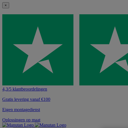
×
4,3/5 klantbeoordelingen
Gratis levering vanaf €100
Eigen montagedienst
Oplossingen op maat