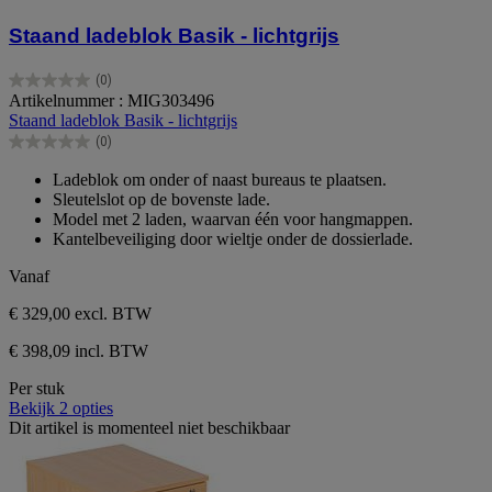
Staand ladeblok Basik - lichtgrijs
(0)
0.0
Artikelnummer : MIG303496
van
Staand ladeblok Basik - lichtgrijs
de
(0)
5
0.0
sterren.
van
Ladeblok om onder of naast bureaus te plaatsen.
de
Sleutelslot op de bovenste lade.
5
Model met 2 laden, waarvan één voor hangmappen.
sterren.
Kantelbeveiliging door wieltje onder de dossierlade.
Vanaf
€ 329,00
excl. BTW
€ 398,09 incl. BTW
Per stuk
Bekijk 2 opties
Dit artikel is momenteel niet beschikbaar