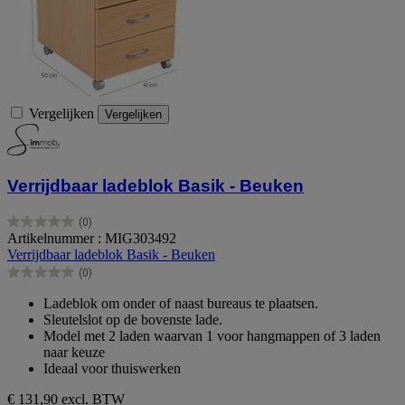
Vergelijken
Vergelijken
Verrijdbaar ladeblok Basik - Beuken
(0)
0.0
Artikelnummer : MIG303492
van
Verrijdbaar ladeblok Basik - Beuken
de
(0)
5
0.0
sterren.
van
Ladeblok om onder of naast bureaus te plaatsen.
de
Sleutelslot op de bovenste lade.
5
Model met 2 laden waarvan 1 voor hangmappen of 3 laden
sterren.
naar keuze
Ideaal voor thuiswerken
€ 131,90
excl. BTW