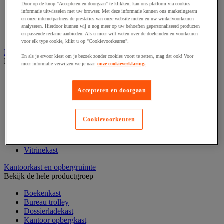
Door op de knop "Accepteren en doorgaan" te klikken, kan ons platform via cookies
Klein kantoormateriaal
informatie uitwisselen met uw browser. Met deze informatie kunnen ons marketingteam
Papier, systeem- en visitekaarten
en onze internetpartners de prestaties van onze website meten en uw winkelvoorkeuren
Schriften, notitieblokken en memoblaadjes
analyseren. Hierdoor kunnen wij u nog meer op uw behoeften gepersonaliseerd producten
Schrijfwaren
en passende reclame aanbieden. Als u meer wilt weten over de doeleinden en voorkeuren
voor elk type cookie, klikt u op "Cookievoorkeuren".
Kantoordecoratie
En als je ervoor kiest om je bezoek zonder cookies voort te zetten, mag dat ook! Voor
Bekijk de hele productgroep
meer informatie verwijzen we je naar
onze cookieverklaring.
Kerstballen
Kerstbomen
Accepteren en doorgaan
Feestartikel
Klok
Kunstplant voor kantoor
Cookievoorkeuren
Landkaart
Lijst- en ophangsysteem
Raamfolie
Vitrinekast
Kantoorkast en opbergruimte
Bekijk de hele productgroep
Boekenkast
Bureau trolley
Dossierladekast
Kantoor opbergkast