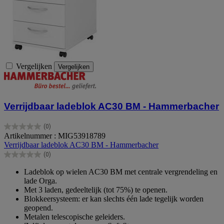
Vergelijken
Vergelijken
Verrijdbaar ladeblok AC30 BM - Hammerbacher
(0)
0.0
Artikelnummer : MIG53918789
van
Verrijdbaar ladeblok AC30 BM - Hammerbacher
de
(0)
5
0.0
sterren.
van
Ladeblok op wielen AC30 BM met centrale vergrendeling en
de
lade Orga.
5
Met 3 laden, gedeeltelijk (tot 75%) te openen.
sterren.
Blokkeersysteem: er kan slechts één lade tegelijk worden
geopend.
Metalen telescopische geleiders.