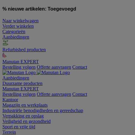
% nieuwe artikelen:
Toegevoegd
Naar winkelwagen
Verder winkelen
Categorieën
Aanbiedingen
Refurbished producten
Manutan EXPERT
Bestelling volgen
Offerte aanvragen
Contact
Aanbiedingen
Duurzame producten
Manutan EXPERT
Bestelling volgen
Offerte aanvragen
Contact
Kantoor
Magazijn en werkplaats
Industriële benodigdheden en gereedschap
Verpakking en opslag
Veiligheid en gezondheid
Sport en vrije tijd
Terrein