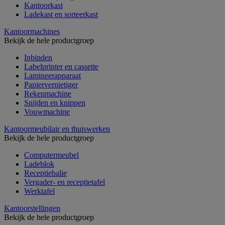
Kantoorkast
Ladekast en sorteerkast
Kantoormachines
Bekijk de hele productgroep
Inbinden
Labelprinter en cassette
Lamineerapparaat
Papiervernietiger
Rekenmachine
Snijden en knippen
Vouwmachine
Kantoormeubilair en thuiswerken
Bekijk de hele productgroep
Computermeubel
Ladeblok
Receptiebalie
Vergader- en receptietafel
Werktafel
Kantoorstellingen
Bekijk de hele productgroep