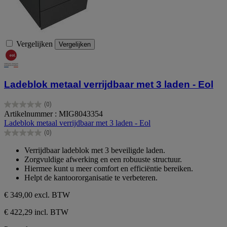
Vergelijken
Vergelijken
Ladeblok metaal verrijdbaar met 3 laden - Eol
(0)
0.0
Artikelnummer : MIG8043354
van
Ladeblok metaal verrijdbaar met 3 laden - Eol
de
(0)
5
0.0
sterren.
van
Verrijdbaar ladeblok met 3 beveiligde laden.
de
Zorgvuldige afwerking en een robuuste structuur.
5
Hiermee kunt u meer comfort en efficiëntie bereiken.
sterren.
Helpt de kantoororganisatie te verbeteren.
€ 349,00
excl. BTW
€ 422,29 incl. BTW