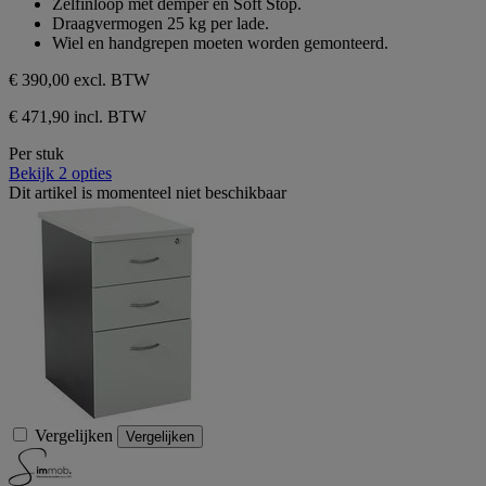
Zelfinloop met demper en Soft Stop.
Draagvermogen 25 kg per lade.
Wiel en handgrepen moeten worden gemonteerd.
€ 390,00
excl. BTW
€ 471,90 incl. BTW
Per stuk
Bekijk 2 opties
Dit artikel is momenteel niet beschikbaar
Vergelijken
Vergelijken