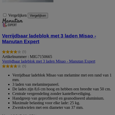
Vergelijken
Vergelijken
Verrijdbaar ladeblok met 3 laden Misao -
Manutan Expert
(1)
4.0
Artikelnummer : MIG7150665
van
Verrijdbaar ladeblok met 3 laden Misao - Manutan Expert
de
(1)
5
4.0
sterren.
van
Verrijdbaar ladeblok Misao van melamine met een rand van 1
1
de
mm.
beoordeling
5
3 laden van melaminepaneel.
sterren.
De lades zijn 8,6 cm hoog en hebben een breedte van 50 cm.
1
Centrale vergrendeling zonder kantelbeveiliging.
beoordeling
Handgreep van geprofileerd en geanodiseerd aluminium.
Maximale belasting voor elke lade: 25 kg.
Zwenkwielen met een diameter van 37 mm.