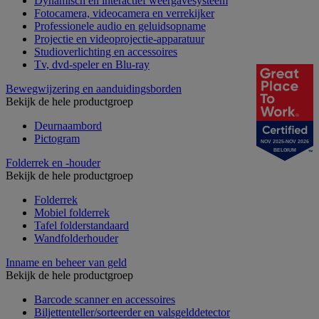
Dynamisch en interactief weergavesysteem
Fotocamera, videocamera en verrekijker
Professionele audio en geluidsopname
Projectie en videoprojectie-apparatuur
Studioverlichting en accessoires
Tv, dvd-speler en Blu-ray
Bewegwijzering en aanduidingsborden
Bekijk de hele productgroep
Deurnaambord
Pictogram
NOV 2025-NOV 2026
BELGIUM
Folderrek en -houder
Bekijk de hele productgroep
Folderrek
Mobiel folderrek
Tafel folderstandaard
Wandfolderhouder
Inname en beheer van geld
Bekijk de hele productgroep
Barcode scanner en accessoires
Biljettenteller/sorteerder en valsgelddetector