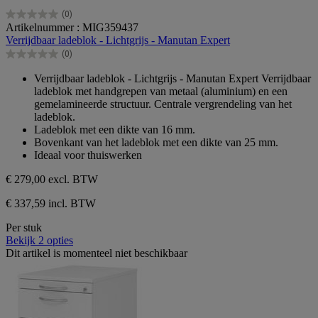
(0)
0.0
Artikelnummer : MIG359437
van
Verrijdbaar ladeblok - Lichtgrijs - Manutan Expert
de
(0)
5
0.0
sterren.
van
Verrijdbaar ladeblok - Lichtgrijs - Manutan Expert Verrijdbaar
de
ladeblok met handgrepen van metaal (aluminium) en een
5
gemelamineerde structuur. Centrale vergrendeling van het
sterren.
ladeblok.
Ladeblok met een dikte van 16 mm.
Bovenkant van het ladeblok met een dikte van 25 mm.
Ideaal voor thuiswerken
€ 279,00
excl. BTW
€ 337,59 incl. BTW
Per stuk
Bekijk 2 opties
Dit artikel is momenteel niet beschikbaar