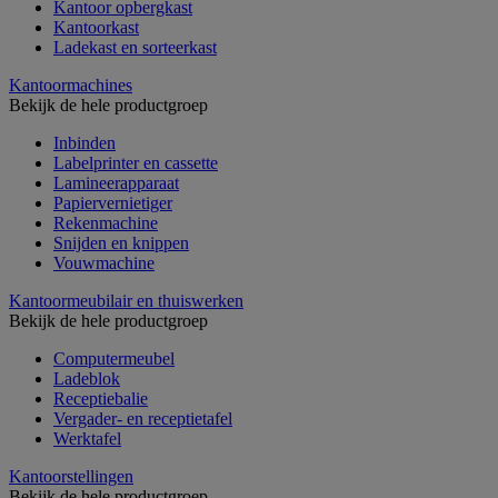
Kantoor opbergkast
Kantoorkast
Ladekast en sorteerkast
Kantoormachines
Bekijk de hele productgroep
Inbinden
Labelprinter en cassette
Lamineerapparaat
Papiervernietiger
Rekenmachine
Snijden en knippen
Vouwmachine
Kantoormeubilair en thuiswerken
Bekijk de hele productgroep
Computermeubel
Ladeblok
Receptiebalie
Vergader- en receptietafel
Werktafel
Kantoorstellingen
Bekijk de hele productgroep