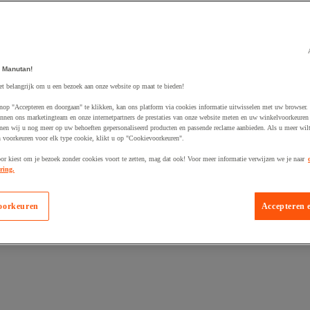
 Manutan!
egevoegd aan winkelwagen
et belangrijk om u een bezoek aan onze website op maat te bieden!
nop "Accepteren en doorgaan" te klikken, kan ons platform via cookies informatie uitwisselen met uw browser.
nnen ons marketingteam en onze internetpartners de prestaties van onze website meten en uw winkelvoorkeuren 
nen wij u nog meer op uw behoeften gepersonaliseerd producten en passende reclame aanbieden. Als u meer wil
n voorkeuren voor elk type cookie, klikt u op "Cookievoorkeuren".
oor kiest om je bezoek zonder cookies voort te zetten, mag dat ook! Voor meer informatie verwijzen we je naar
ring.
oorkeuren
Accepteren 