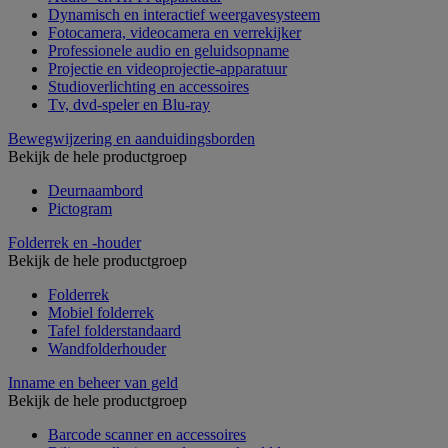
Dynamisch en interactief weergavesysteem
Fotocamera, videocamera en verrekijker
Professionele audio en geluidsopname
Projectie en videoprojectie-apparatuur
Studioverlichting en accessoires
Tv, dvd-speler en Blu-ray
Bewegwijzering en aanduidingsborden
Bekijk de hele productgroep
Deurnaambord
Pictogram
Folderrek en -houder
Bekijk de hele productgroep
Folderrek
Mobiel folderrek
Tafel folderstandaard
Wandfolderhouder
Inname en beheer van geld
Bekijk de hele productgroep
Barcode scanner en accessoires