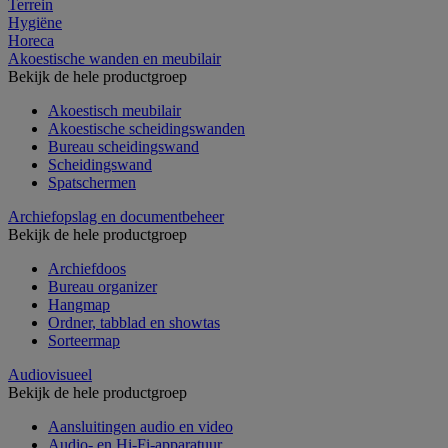
Terrein
Hygiëne
Horeca
Akoestische wanden en meubilair
Bekijk de hele productgroep
Akoestisch meubilair
Akoestische scheidingswanden
Bureau scheidingswand
Scheidingswand
Spatschermen
Archiefopslag en documentbeheer
Bekijk de hele productgroep
Archiefdoos
Bureau organizer
Hangmap
Ordner, tabblad en showtas
Sorteermap
Audiovisueel
Bekijk de hele productgroep
Aansluitingen audio en video
Audio- en Hi-Fi-apparatuur