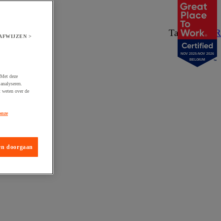
Taal:
NL
/
FR
AFWIJZEN >
NOV 2025-NOV 2026
BELGIUM
 Met deze
analyseren.
t weten over de
onze
en doorgaan