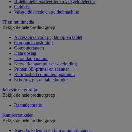
Biljettenteller/sorteerder en valsgelddetector
Geldkist
Valsgelddetectie en geldtelmachine
IT en multimedia
Bekijk de hele productgroep
Accessoires voor pc, laptop en tablet
Computeraansluiting
Computertassen
Data opslag
IT-randapparatuur
Netwerkapparatuur en -bedrading
Printer, 3D-printer en scanner
Refurbished computerapparatuur
Scherm-, pc- en tablethouder
Jaloezie en gordijn
Bekijk de hele productgroep
Raamdecoratie
Kantoorartikelen
Bekijk de hele productgroep
Agenda, kalender en bureauonderleggers