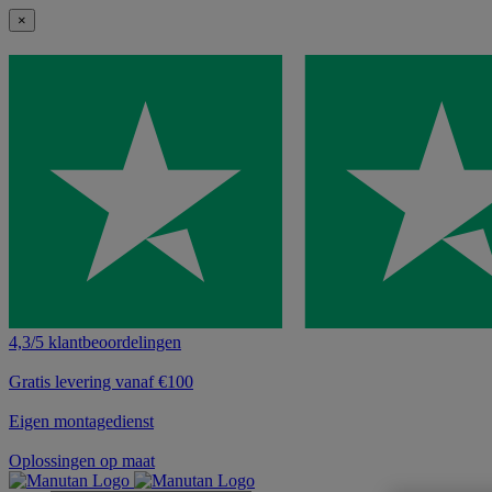
×
4,3/5 klantbeoordelingen
Gratis levering vanaf €100
Eigen montagedienst
Oplossingen op maat