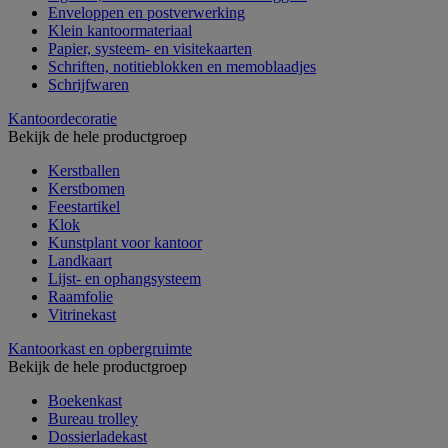
Enveloppen en postverwerking
Klein kantoormateriaal
Papier, systeem- en visitekaarten
Schriften, notitieblokken en memoblaadjes
Schrijfwaren
Kantoordecoratie
Bekijk de hele productgroep
Kerstballen
Kerstbomen
Feestartikel
Klok
Kunstplant voor kantoor
Landkaart
Lijst- en ophangsysteem
Raamfolie
Vitrinekast
Kantoorkast en opbergruimte
Bekijk de hele productgroep
Boekenkast
Bureau trolley
Dossierladekast