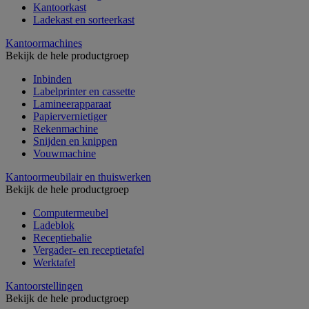
Kantoorkast
Ladekast en sorteerkast
Kantoormachines
Bekijk de hele productgroep
Inbinden
Labelprinter en cassette
Lamineerapparaat
Papiervernietiger
Rekenmachine
Snijden en knippen
Vouwmachine
Kantoormeubilair en thuiswerken
Bekijk de hele productgroep
Computermeubel
Ladeblok
Receptiebalie
Vergader- en receptietafel
Werktafel
Kantoorstellingen
Bekijk de hele productgroep