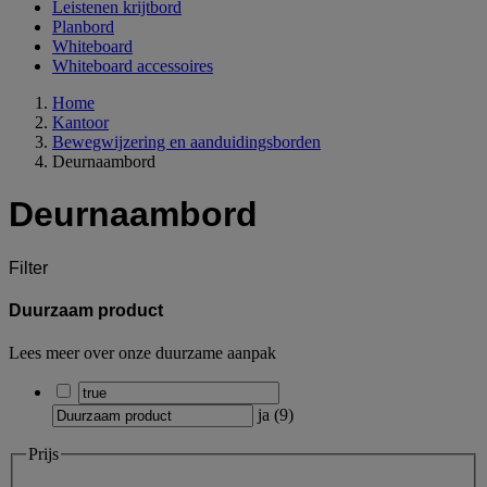
Leistenen krijtbord
Planbord
Whiteboard
Whiteboard accessoires
Home
Kantoor
Bewegwijzering en aanduidingsborden
Deurnaambord
Deurnaambord
Filter
Duurzaam product
Lees meer over onze duurzame aanpak
ja
(
9
)
Prijs