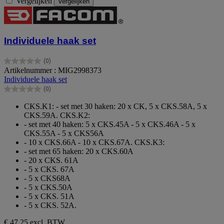
Vergelijken
Vergelijken
Individuele haak set
(0)
0.0
Artikelnummer : MIG2998373
van
Individuele haak set
de
(0)
5
0.0
sterren.
van
CKS.K1: - set met 30 haken: 20 x CK, 5 x CKS.58A, 5 x
de
CKS.59A. CKS.K2:
5
- set met 40 haken: 5 x CKS.45A - 5 x CKS.46A - 5 x
sterren.
CKS.55A - 5 x CKS56A
- 10 x CKS.66A - 10 x CKS.67A. CKS.K3:
- set met 65 haken: 20 x CKS.60A
- 20 x CKS. 61A
- 5 x CKS. 67A
- 5 x CKS68A
- 5 x CKS.50A
- 5 x CKS. 51A
- 5 x CKS. 52A.
€ 47,25
excl. BTW