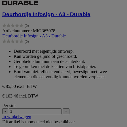
Deurbordje Infosign - A3 - Durable
(0)
0.0
Artikelnummer : MIG365078
van
Deurbordje Infosign - A3 - Durable
de
(0)
5
0.0
sterren.
van
Deurbord met eigentijds ontwerp.
de
Kan worden gelijmd of geschroefd.
5
Geribbeld aluminium aan de achterkant.
sterren.
Te gebruiken met de kaarten van bristolpapier.
Bord van niet-reflecterend acryl, bevestigd met twee
elementen die eenvoudig kunnen worden verplaatst.
€ 85,50
excl. BTW
€ 103,46 incl. BTW
Per stuk
-
+
In winkelwagen
Dit artikel is momenteel niet beschikbaar