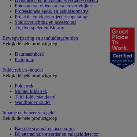
Dynamisch en interactief weergavesysteem
Fotocamera, videocamera en verrekijker
Professionele audio en geluidsopname
Projectie en videoprojectie-apparatuur
Studioverlichting en accessoires
Tv, dvd-speler en Blu-ray
Bewegwijzering en aanduidingsborden
Bekijk de hele productgroep
Deurnaambord
Pictogram
NOV 2025-NOV 2026
BELGIUM
Folderrek en -houder
Bekijk de hele productgroep
Folderrek
Mobiel folderrek
Tafel folderstandaard
Wandfolderhouder
Inname en beheer van geld
Bekijk de hele productgroep
Barcode scanner en accessoires
Biljettenteller/sorteerder en valsgelddetector