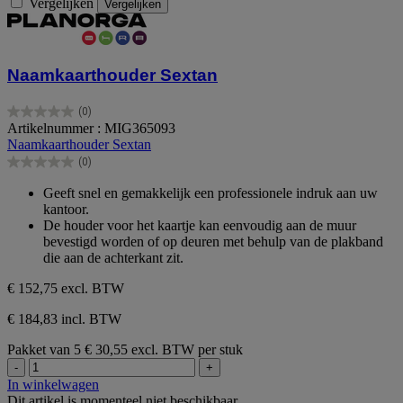
Vergelijken
Vergelijken
Naamkaarthouder Sextan
(0)
0.0
Artikelnummer : MIG365093
van
Naamkaarthouder Sextan
de
(0)
5
0.0
sterren.
van
Geeft snel en gemakkelijk een professionele indruk aan uw
de
kantoor.
5
De houder voor het kaartje kan eenvoudig aan de muur
sterren.
bevestigd worden of op deuren met behulp van de plakband
die aan de achterkant zit.
€ 152,75
excl. BTW
€ 184,83 incl. BTW
Pakket van 5
€ 30,55 excl. BTW per stuk
-
+
In winkelwagen
Dit artikel is momenteel niet beschikbaar