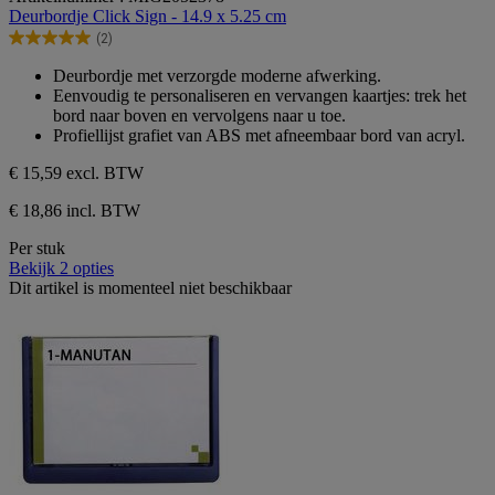
van
Deurbordje Click Sign - 14.9 x 5.25 cm
de
(2)
5
5.0
sterren.
van
Deurbordje met verzorgde moderne afwerking.
2
de
Eenvoudig te personaliseren en vervangen kaartjes: trek het
beoordelingen
5
bord naar boven en vervolgens naar u toe.
sterren.
Profiellijst grafiet van ABS met afneembaar bord van acryl.
2
beoordelingen
€ 15,59
excl. BTW
€ 18,86 incl. BTW
Per stuk
Bekijk 2 opties
Dit artikel is momenteel niet beschikbaar