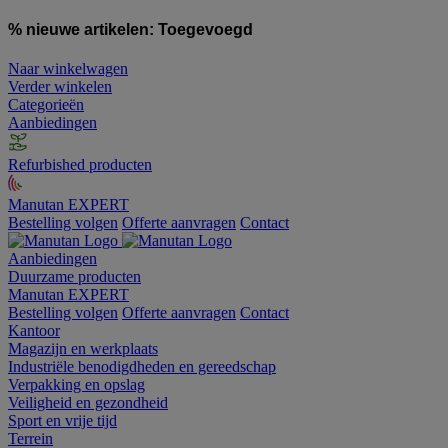
% nieuwe artikelen:
Toegevoegd
Naar winkelwagen
Verder winkelen
Categorieën
Aanbiedingen
Refurbished producten
Manutan EXPERT
Bestelling volgen
Offerte aanvragen
Contact
Aanbiedingen
Duurzame producten
Manutan EXPERT
Bestelling volgen
Offerte aanvragen
Contact
Kantoor
Magazijn en werkplaats
Industriële benodigdheden en gereedschap
Verpakking en opslag
Veiligheid en gezondheid
Sport en vrije tijd
Terrein