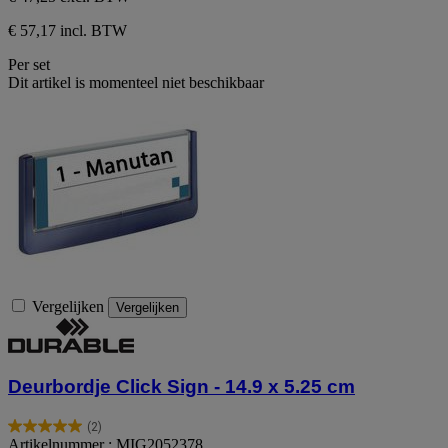
€ 57,17 incl. BTW
Per set
Dit artikel is momenteel niet beschikbaar
Vergelijken
Vergelijken
Deurbordje Click Sign - 14.9 x 5.25 cm
(2)
5.0
Artikelnummer : MIG2052378