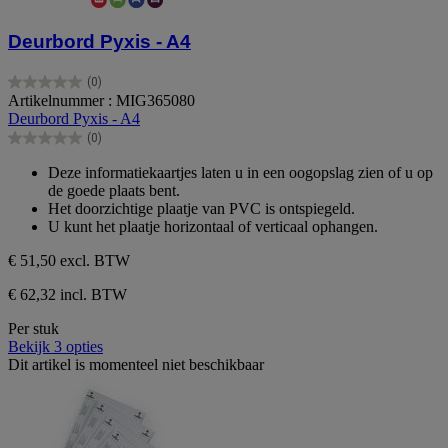
Deurbord Pyxis - A4
(0)
0.0
Artikelnummer : MIG365080
van
Deurbord Pyxis - A4
de
(0)
5
0.0
sterren.
van
Deze informatiekaartjes laten u in een oogopslag zien of u op
de
de goede plaats bent.
5
Het doorzichtige plaatje van PVC is ontspiegeld.
sterren.
U kunt het plaatje horizontaal of verticaal ophangen.
€ 51,50
excl. BTW
€ 62,32 incl. BTW
Per stuk
Bekijk 3 opties
Dit artikel is momenteel niet beschikbaar