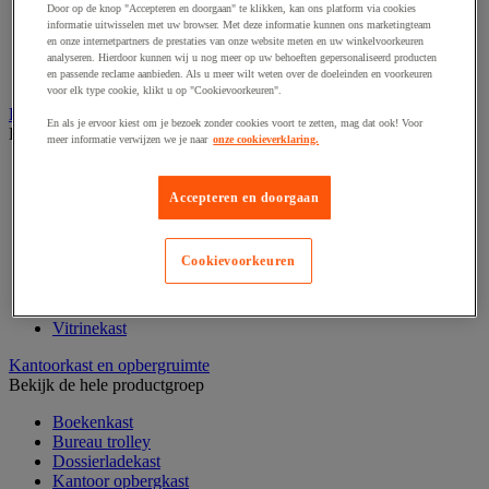
Door op de knop "Accepteren en doorgaan" te klikken, kan ons platform via cookies
Klein kantoormateriaal
informatie uitwisselen met uw browser. Met deze informatie kunnen ons marketingteam
Papier, systeem- en visitekaarten
en onze internetpartners de prestaties van onze website meten en uw winkelvoorkeuren
Schriften, notitieblokken en memoblaadjes
analyseren. Hierdoor kunnen wij u nog meer op uw behoeften gepersonaliseerd producten
Schrijfwaren
en passende reclame aanbieden. Als u meer wilt weten over de doeleinden en voorkeuren
voor elk type cookie, klikt u op "Cookievoorkeuren".
Kantoordecoratie
En als je ervoor kiest om je bezoek zonder cookies voort te zetten, mag dat ook! Voor
Bekijk de hele productgroep
meer informatie verwijzen we je naar
onze cookieverklaring.
Kerstballen
Kerstbomen
Accepteren en doorgaan
Feestartikel
Klok
Kunstplant voor kantoor
Cookievoorkeuren
Landkaart
Lijst- en ophangsysteem
Raamfolie
Vitrinekast
Kantoorkast en opbergruimte
Bekijk de hele productgroep
Boekenkast
Bureau trolley
Dossierladekast
Kantoor opbergkast