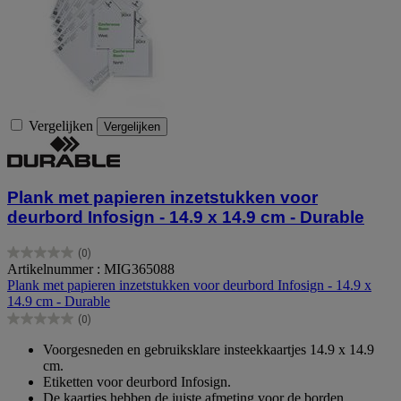
Vergelijken
Vergelijken
Plank met papieren inzetstukken voor
deurbord Infosign - 14.9 x 14.9 cm - Durable
(0)
0.0
Artikelnummer : MIG365088
van
Plank met papieren inzetstukken voor deurbord Infosign - 14.9 x
de
14.9 cm - Durable
5
(0)
sterren.
0.0
van
Voorgesneden en gebruiksklare insteekkaartjes 14.9 x 14.9
de
cm.
5
Etiketten voor deurbord Infosign.
sterren.
De kaartjes hebben de juiste afmeting voor de borden.