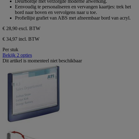
Deurbordje met verzorgde moderne afwerking.
de
Eenvoudig te personaliseren en vervangen kaartjes: trek het
5
bord naar boven en vervolgens naar u toe.
sterren.
Profiellijst grafiet van ABS met afneembaar bord van acryl.
€ 28,90
excl. BTW
€ 34,97 incl. BTW
Per stuk
Bekijk 2 opties
Dit artikel is momenteel niet beschikbaar