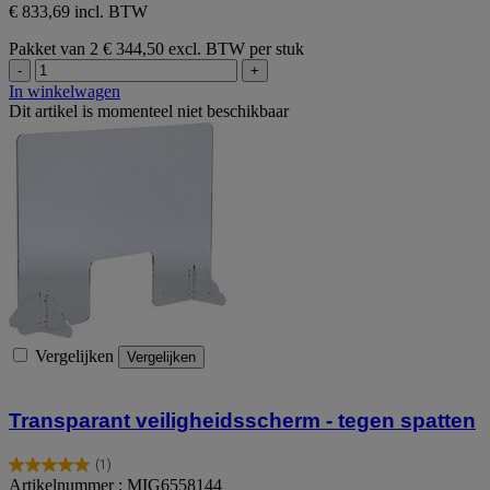
€ 833,69 incl. BTW
Pakket van 2
€ 344,50 excl. BTW per stuk
-
+
In winkelwagen
Dit artikel is momenteel niet beschikbaar
Vergelijken
Vergelijken
Transparant veiligheidsscherm - tegen spatten
(1)
5.0
Artikelnummer : MIG6558144