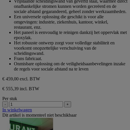
Vrijstaande scheidingswand van geverfd staal, waarmee direct
de
onafhankelijke stromen kunnen worden gecreëerd en de
5
sociale afstand gegarandeerd, geheel zonder werkzaamheden.
sterren.
Een universele oplossing die geschikt is voor alle
omgevingen: industrie, ziekenhuis, kantoor, winkel,
restaurant, enz.
Het paneel is eenvoudig te reinigen dankzij het oppervlak met
epoxylak.
Het robuuste ontwerp zorgt voor volledige stabiliteit en
voorkomt onopzettelijke verschuiving van de
scheidingswand.
Frans fabricaat.
Onmisbare oplossing om de veiligheidsaanbevelingen inzake
de regels voor sociale afstand na te leven
€ 459,00
excl. BTW
€ 555,39 incl. BTW
Per stuk
-
+
In winkelwagen
Dit artikel is momenteel niet beschikbaar