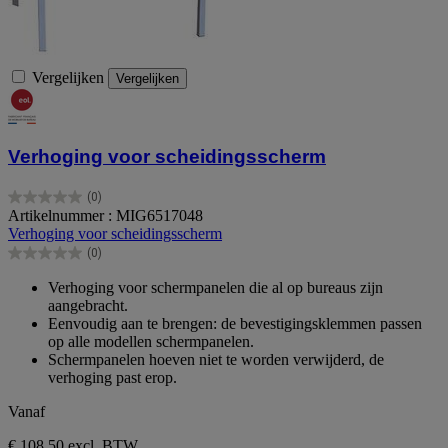
Vergelijken
Vergelijken
Verhoging voor scheidingsscherm
(0)
0.0
Artikelnummer : MIG6517048
van
Verhoging voor scheidingsscherm
de
(0)
5
0.0
sterren.
van
Verhoging voor schermpanelen die al op bureaus zijn
de
aangebracht.
5
Eenvoudig aan te brengen: de bevestigingsklemmen passen
sterren.
op alle modellen schermpanelen.
Schermpanelen hoeven niet te worden verwijderd, de
verhoging past erop.
Vanaf
€ 108,50
excl. BTW