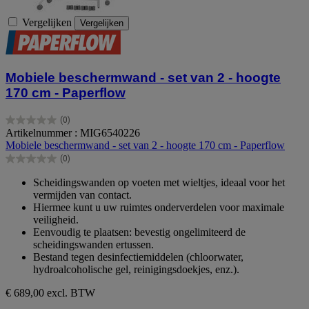
Vergelijken
Vergelijken
Mobiele beschermwand - set van 2 - hoogte
170 cm - Paperflow
(0)
0.0
Artikelnummer : MIG6540226
van
Mobiele beschermwand - set van 2 - hoogte 170 cm - Paperflow
de
(0)
5
0.0
sterren.
van
Scheidingswanden op voeten met wieltjes, ideaal voor het
de
vermijden van contact.
5
Hiermee kunt u uw ruimtes onderverdelen voor maximale
sterren.
veiligheid.
Eenvoudig te plaatsen: bevestig ongelimiteerd de
scheidingswanden ertussen.
Bestand tegen desinfectiemiddelen (chloorwater,
hydroalcoholische gel, reinigingsdoekjes, enz.).
€ 689,00
excl. BTW