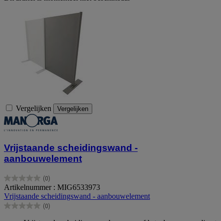
Vergelijken
Vergelijken
Vrijstaande scheidingswand -
aanbouwelement
(0)
0.0
Artikelnummer : MIG6533973
van
Vrijstaande scheidingswand - aanbouwelement
de
(0)
5
0.0
sterren.
van