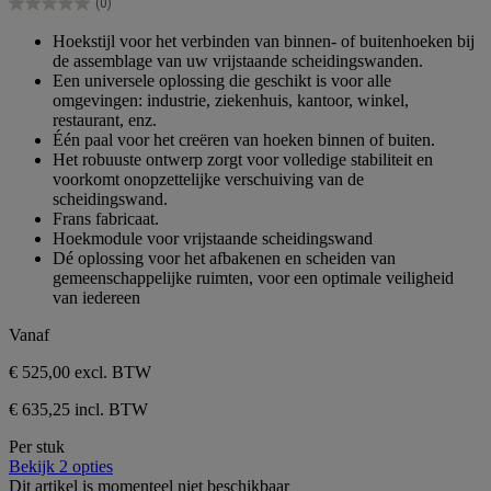
(0)
5
0.0
sterren.
van
Hoekstijl voor het verbinden van binnen- of buitenhoeken bij
de
de assemblage van uw vrijstaande scheidingswanden.
5
Een universele oplossing die geschikt is voor alle
sterren.
omgevingen: industrie, ziekenhuis, kantoor, winkel,
restaurant, enz.
Één paal voor het creëren van hoeken binnen of buiten.
Het robuuste ontwerp zorgt voor volledige stabiliteit en
voorkomt onopzettelijke verschuiving van de
scheidingswand.
Frans fabricaat.
Hoekmodule voor vrijstaande scheidingswand
Dé oplossing voor het afbakenen en scheiden van
gemeenschappelijke ruimten, voor een optimale veiligheid
van iedereen
Vanaf
€ 525,00
excl. BTW
€ 635,25 incl. BTW
Per stuk
Bekijk 2 opties
Dit artikel is momenteel niet beschikbaar