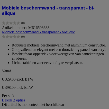
Mobiele beschermwand - transparant - bi-
silque
(0)
0.0
Artikelnummer : MIG6598683
van
Mobiele beschermwand - transparant - bi-silque
de
(0)
5
0.0
sterren.
van
Robuuste mobiele beschermwand met aluminium constructie.
de
Onopvallend en elegant met een doorzichtig paneel van acryl.
5
Beschrijfbaar oppervlak voor weergeven van aantekeningen
sterren.
en ideeën.
Licht, stabiel en zeer eenvoudig te verplaatsen.
Vanaf
€ 329,00
excl. BTW
€ 398,09 incl. BTW
Per stuk
Bekijk 2 opties
Dit artikel is momenteel niet beschikbaar