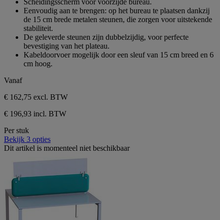
Scheidingsscherm voor voorzijde bureau.
de
Eenvoudig aan te brengen: op het bureau te plaatsen dankzij
5
de 15 cm brede metalen steunen, die zorgen voor uitstekende
sterren.
stabiliteit.
De geleverde steunen zijn dubbelzijdig, voor perfecte
bevestiging van het plateau.
Kabeldoorvoer mogelijk door een sleuf van 15 cm breed en 6
cm hoog.
Vanaf
€ 162,75
excl. BTW
€ 196,93 incl. BTW
Per stuk
Bekijk 3 opties
Dit artikel is momenteel niet beschikbaar