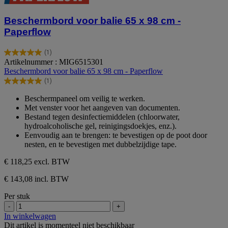
Beschermbord voor balie 65 x 98 cm -
Paperflow
(1)
5.0
Artikelnummer : MIG6515301
van
Beschermbord voor balie 65 x 98 cm - Paperflow
de
(1)
5
5.0
sterren.
van
Beschermpaneel om veilig te werken.
1
de
Met venster voor het aangeven van documenten.
beoordeling
5
Bestand tegen desinfectiemiddelen (chloorwater,
sterren.
hydroalcoholische gel, reinigingsdoekjes, enz.).
1
Eenvoudig aan te brengen: te bevestigen op de poot door
beoordeling
nesten, en te bevestigen met dubbelzijdige tape.
€ 118,25
excl. BTW
€ 143,08 incl. BTW
Per stuk
-
+
In winkelwagen
Dit artikel is momenteel niet beschikbaar