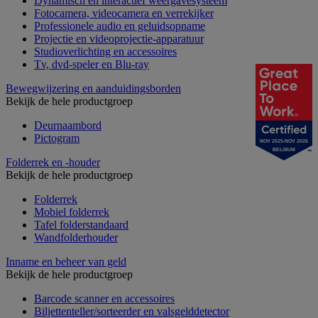
Dynamisch en interactief weergavesysteem
Fotocamera, videocamera en verrekijker
Professionele audio en geluidsopname
Projectie en videoprojectie-apparatuur
Studioverlichting en accessoires
Tv, dvd-speler en Blu-ray
Bewegwijzering en aanduidingsborden
Bekijk de hele productgroep
Deurnaambord
Pictogram
NOV 2025-NOV 2026
BELGIUM
Folderrek en -houder
Bekijk de hele productgroep
Folderrek
Mobiel folderrek
Tafel folderstandaard
Wandfolderhouder
Inname en beheer van geld
Bekijk de hele productgroep
Barcode scanner en accessoires
Biljettenteller/sorteerder en valsgelddetector