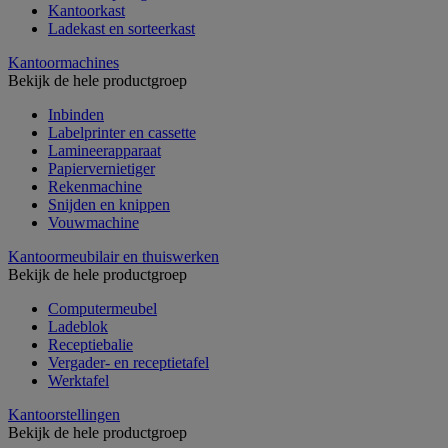
Kantoorkast
Ladekast en sorteerkast
Kantoormachines
Bekijk de hele productgroep
Inbinden
Labelprinter en cassette
Lamineerapparaat
Papiervernietiger
Rekenmachine
Snijden en knippen
Vouwmachine
Kantoormeubilair en thuiswerken
Bekijk de hele productgroep
Computermeubel
Ladeblok
Receptiebalie
Vergader- en receptietafel
Werktafel
Kantoorstellingen
Bekijk de hele productgroep