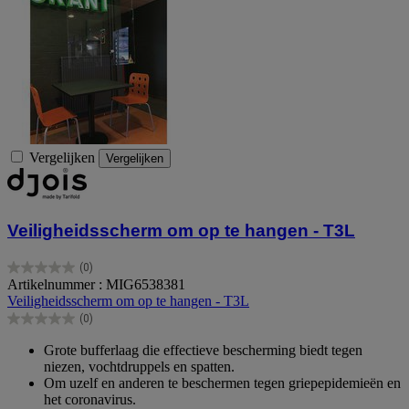
Vergelijken
Vergelijken
Veiligheidsscherm om op te hangen - T3L
(0)
0.0
Artikelnummer : MIG6538381
van
Veiligheidsscherm om op te hangen - T3L
de
(0)
5
0.0
sterren.
van
Grote bufferlaag die effectieve bescherming biedt tegen
de
niezen, vochtdruppels en spatten.
5
Om uzelf en anderen te beschermen tegen griepepidemieën en
sterren.
het coronavirus.