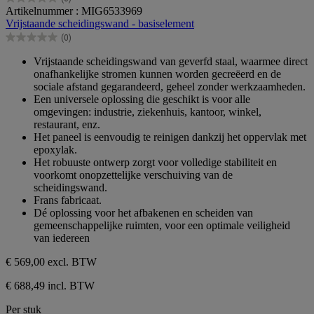
0.0
Artikelnummer : MIG6533969
van
Vrijstaande scheidingswand - basiselement
de
(0)
5
0.0
sterren.
van
Vrijstaande scheidingswand van geverfd staal, waarmee direct
de
onafhankelijke stromen kunnen worden gecreëerd en de
5
sociale afstand gegarandeerd, geheel zonder werkzaamheden.
sterren.
Een universele oplossing die geschikt is voor alle
omgevingen: industrie, ziekenhuis, kantoor, winkel,
restaurant, enz.
Het paneel is eenvoudig te reinigen dankzij het oppervlak met
epoxylak.
Het robuuste ontwerp zorgt voor volledige stabiliteit en
voorkomt onopzettelijke verschuiving van de
scheidingswand.
Frans fabricaat.
Dé oplossing voor het afbakenen en scheiden van
gemeenschappelijke ruimten, voor een optimale veiligheid
van iedereen
€ 569,00
excl. BTW
€ 688,49 incl. BTW
Per stuk