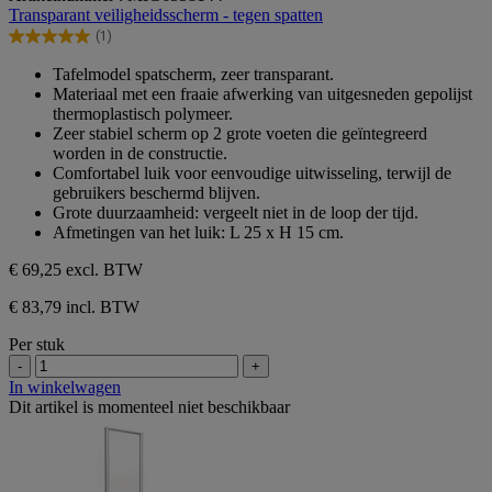
van
Transparant veiligheidsscherm - tegen spatten
de
(1)
5
5.0
sterren.
van
Tafelmodel spatscherm, zeer transparant.
1
de
Materiaal met een fraaie afwerking van uitgesneden gepolijst
beoordeling
5
thermoplastisch polymeer.
sterren.
Zeer stabiel scherm op 2 grote voeten die geïntegreerd
1
worden in de constructie.
beoordeling
Comfortabel luik voor eenvoudige uitwisseling, terwijl de
gebruikers beschermd blijven.
Grote duurzaamheid: vergeelt niet in de loop der tijd.
Afmetingen van het luik: L 25 x H 15 cm.
€ 69,25
excl. BTW
€ 83,79 incl. BTW
Per stuk
-
+
In winkelwagen
Dit artikel is momenteel niet beschikbaar