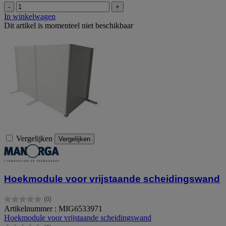
-
+
In winkelwagen
Dit artikel is momenteel niet beschikbaar
Vergelijken
Vergelijken
Hoekmodule voor vrijstaande scheidingswand
(0)
0.0
Artikelnummer : MIG6533971
van
Hoekmodule voor vrijstaande scheidingswand
de