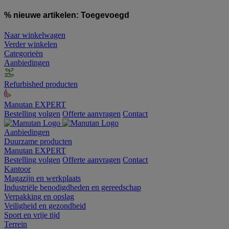
% nieuwe artikelen:
Toegevoegd
Naar winkelwagen
Verder winkelen
Categorieën
Aanbiedingen
Refurbished producten
Manutan EXPERT
Bestelling volgen
Offerte aanvragen
Contact
Aanbiedingen
Duurzame producten
Manutan EXPERT
Bestelling volgen
Offerte aanvragen
Contact
Kantoor
Magazijn en werkplaats
Industriële benodigdheden en gereedschap
Verpakking en opslag
Veiligheid en gezondheid
Sport en vrije tijd
Terrein