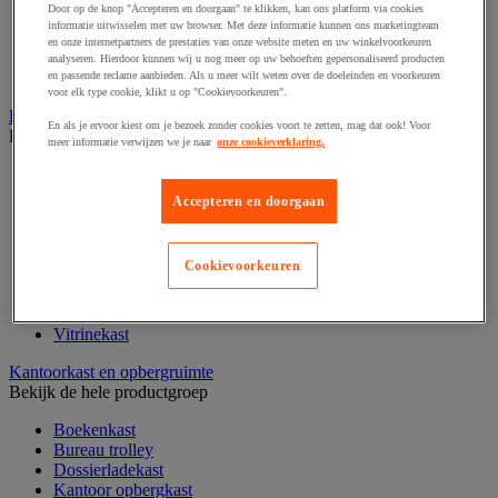
Door op de knop "Accepteren en doorgaan" te klikken, kan ons platform via cookies
Klein kantoormateriaal
informatie uitwisselen met uw browser. Met deze informatie kunnen ons marketingteam
Papier, systeem- en visitekaarten
en onze internetpartners de prestaties van onze website meten en uw winkelvoorkeuren
Schriften, notitieblokken en memoblaadjes
analyseren. Hierdoor kunnen wij u nog meer op uw behoeften gepersonaliseerd producten
Schrijfwaren
en passende reclame aanbieden. Als u meer wilt weten over de doeleinden en voorkeuren
voor elk type cookie, klikt u op "Cookievoorkeuren".
Kantoordecoratie
En als je ervoor kiest om je bezoek zonder cookies voort te zetten, mag dat ook! Voor
Bekijk de hele productgroep
meer informatie verwijzen we je naar
onze cookieverklaring.
Kerstballen
Kerstbomen
Accepteren en doorgaan
Feestartikel
Klok
Kunstplant voor kantoor
Cookievoorkeuren
Landkaart
Lijst- en ophangsysteem
Raamfolie
Vitrinekast
Kantoorkast en opbergruimte
Bekijk de hele productgroep
Boekenkast
Bureau trolley
Dossierladekast
Kantoor opbergkast