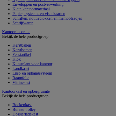
Enveloppen en postverwerking
Klein kantoormateriaal
Papier, systeem- en visitekaarten
Schriften, notitieblokken en memoblaadjes
Schrijfwaren
Kantoordecoratie
Bekijk de hele productgroep
Kerstballen
Kerstbomen
Feestartikel
Klok
Kunstplant voor kantoor
Landkaart
Lijst- en ophangsysteem
Raamfolie
Vitrinekast
Kantoorkast en opbergruimte
Bekijk de hele productgroep
Boekenkast
Bureau trolley
Dossierladekast