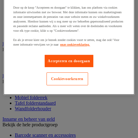
Audio- en Hi-Fi-apparatuur
Dynamisch en interactief weergavesysteem
Door op de knop "Accepteren en doorgaan" te klikken, kan ons platform via cookies
Fotocamera, videocamera en verrekijker
informatie uitwisselen met uw browser. Met deze informatie kunnen ons marketingteam
Professionele audio en geluidsopname
en onze internetpartners de prestaties van onze website meten en uw winkelvoorkeuren
Projectie en videoprojectie-apparatuur
analyseren. Hierdoor kunnen wij u nog meer op uw behoeften gepersonaliseerd producten
en passende reclame aanbieden. Als u meer wilt weten over de doeleinden en voorkeuren
Studioverlichting en accessoires
voor elk type cookie, klikt u op "Cookievoorkeuren".
Tv, dvd-speler en Blu-ray
En als je ervoor kiest om je bezoek zonder cookies voort te zetten, mag dat ook! Voor
Bewegwijzering en aanduidingsborden
meer informatie verwijzen we je naar
onze cookieverklaring.
Bekijk de hele productgroep
Deurnaambord
Accepteren en doorgaan
Pictogram
Folderrek en -houder
Cookievoorkeuren
Bekijk de hele productgroep
Folderrek
Mobiel folderrek
Tafel folderstandaard
Wandfolderhouder
Inname en beheer van geld
Bekijk de hele productgroep
Barcode scanner en accessoires