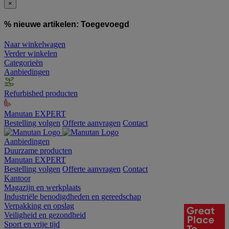
×
% nieuwe artikelen:
Toegevoegd
Naar winkelwagen
Verder winkelen
Categorieën
Aanbiedingen
Refurbished producten
Manutan EXPERT
Bestelling volgen
Offerte aanvragen
Contact
Aanbiedingen
Duurzame producten
Manutan EXPERT
Bestelling volgen
Offerte aanvragen
Contact
Kantoor
Magazijn en werkplaats
Industriële benodigdheden en gereedschap
Verpakking en opslag
Veiligheid en gezondheid
Sport en vrije tijd