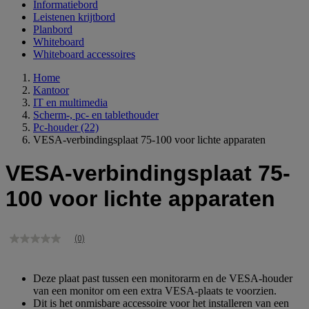
Informatiebord
Leistenen krijtbord
Planbord
Whiteboard
Whiteboard accessoires
Home
Kantoor
IT en multimedia
Scherm-, pc- en tablethouder
Pc-houder
(22)
VESA-verbindingsplaat 75-100 voor lichte apparaten
VESA-verbindingsplaat 75-
100 voor lichte apparaten
(0)
Geen
scorewaarde
Dezelfde
paginalink.
Deze plaat past tussen een monitorarm en de VESA-houder
van een monitor om een extra VESA-plaats te voorzien.
Dit is het onmisbare accessoire voor het installeren van een