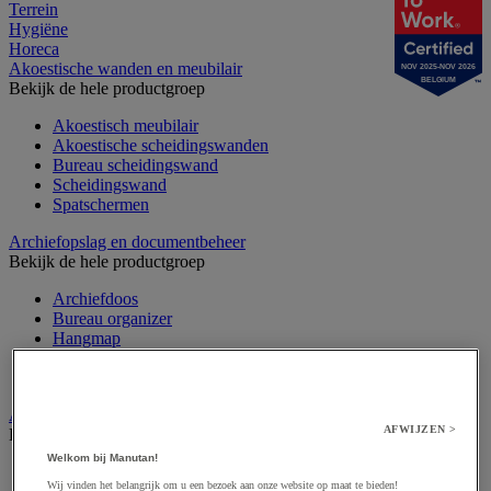
Terrein
Hygiëne
Horeca
Akoestische wanden en meubilair
NOV 2025-NOV 2026
BELGIUM
Bekijk de hele productgroep
Akoestisch meubilair
Akoestische scheidingswanden
Bureau scheidingswand
Scheidingswand
Spatschermen
Archiefopslag en documentbeheer
Bekijk de hele productgroep
Archiefdoos
Bureau organizer
Hangmap
Ordner, tabblad en showtas
Sorteermap
Audiovisueel
AFWIJZEN >
Bekijk de hele productgroep
Welkom bij Manutan!
Aansluitingen audio en video
Wij vinden het belangrijk om u een bezoek aan onze website op maat te bieden!