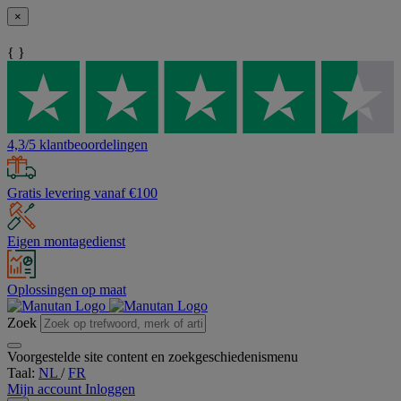
×
{ }
4,3/5 klantbeoordelingen
Gratis levering vanaf €100
Eigen montagedienst
Oplossingen op maat
Zoek
Voorgestelde site content en zoekgeschiedenismenu
Taal:
NL
/
FR
Mijn account
Inloggen