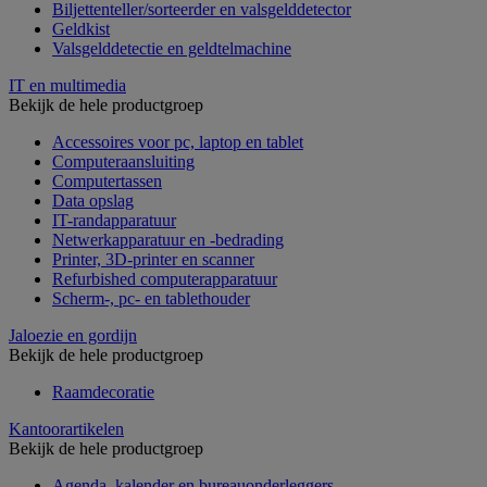
Biljettenteller/sorteerder en valsgelddetector
Geldkist
Valsgelddetectie en geldtelmachine
IT en multimedia
Bekijk de hele productgroep
Accessoires voor pc, laptop en tablet
Computeraansluiting
Computertassen
Data opslag
IT-randapparatuur
Netwerkapparatuur en -bedrading
Printer, 3D-printer en scanner
Refurbished computerapparatuur
Scherm-, pc- en tablethouder
Jaloezie en gordijn
Bekijk de hele productgroep
Raamdecoratie
Kantoorartikelen
Bekijk de hele productgroep
Agenda, kalender en bureauonderleggers