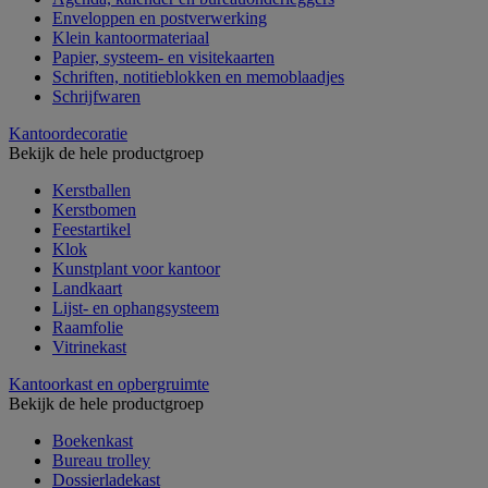
Enveloppen en postverwerking
Klein kantoormateriaal
Papier, systeem- en visitekaarten
Schriften, notitieblokken en memoblaadjes
Schrijfwaren
Kantoordecoratie
Bekijk de hele productgroep
Kerstballen
Kerstbomen
Feestartikel
Klok
Kunstplant voor kantoor
Landkaart
Lijst- en ophangsysteem
Raamfolie
Vitrinekast
Kantoorkast en opbergruimte
Bekijk de hele productgroep
Boekenkast
Bureau trolley
Dossierladekast