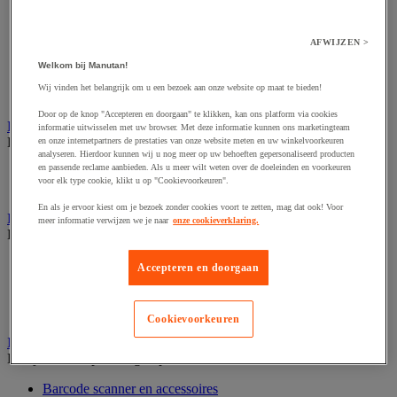
Audio- en Hi-Fi-apparatuur
Dynamisch en interactief weergavesysteem
Fotocamera, videocamera en verrekijker
AFWIJZEN >
Professionele audio en geluidsopname
Projectie en videoprojectie-apparatuur
Welkom bij Manutan!
Studioverlichting en accessoires
Wij vinden het belangrijk om u een bezoek aan onze website op maat te bieden!
Tv, dvd-speler en Blu-ray
Door op de knop "Accepteren en doorgaan" te klikken, kan ons platform via cookies
Bewegwijzering en aanduidingsborden
informatie uitwisselen met uw browser. Met deze informatie kunnen ons marketingteam
Bekijk de hele productgroep
en onze internetpartners de prestaties van onze website meten en uw winkelvoorkeuren
analyseren. Hierdoor kunnen wij u nog meer op uw behoeften gepersonaliseerd producten
en passende reclame aanbieden. Als u meer wilt weten over de doeleinden en voorkeuren
Deurnaambord
voor elk type cookie, klikt u op "Cookievoorkeuren".
Pictogram
En als je ervoor kiest om je bezoek zonder cookies voort te zetten, mag dat ook! Voor
Folderrek en -houder
meer informatie verwijzen we je naar
onze cookieverklaring.
Bekijk de hele productgroep
Folderrek
Accepteren en doorgaan
Mobiel folderrek
Tafel folderstandaard
Wandfolderhouder
Cookievoorkeuren
Inname en beheer van geld
Bekijk de hele productgroep
Barcode scanner en accessoires