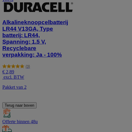
Alkalineknoopcelbatterij
LR44 V13GA, Type
batterij: LR44,
Spanning: 1.5 V,
Recyclebare
verpakking: Ja - 100%
(3)
5.0
€ 2,89
van
excl. BTW
de
5
Pakket van 2
sterren.
3
beoordelingen
Terug naar boven
Offerte binnen 48u