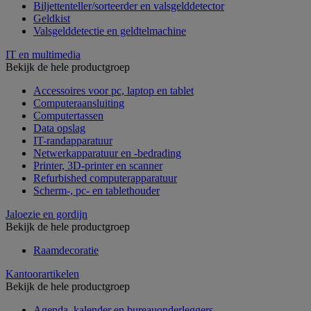
Biljettenteller/sorteerder en valsgelddetector
Geldkist
Valsgelddetectie en geldtelmachine
IT en multimedia
Bekijk de hele productgroep
Accessoires voor pc, laptop en tablet
Computeraansluiting
Computertassen
Data opslag
IT-randapparatuur
Netwerkapparatuur en -bedrading
Printer, 3D-printer en scanner
Refurbished computerapparatuur
Scherm-, pc- en tablethouder
Jaloezie en gordijn
Bekijk de hele productgroep
Raamdecoratie
Kantoorartikelen
Bekijk de hele productgroep
Agenda, kalender en bureauonderleggers