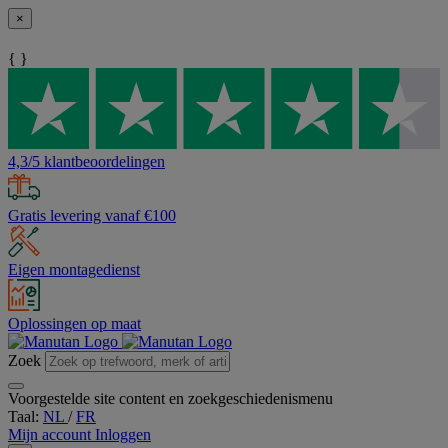
×
{ }
4,3/5 klantbeoordelingen
Gratis levering vanaf €100
Eigen montagedienst
Oplossingen op maat
Zoek
Voorgestelde site content en zoekgeschiedenismenu
Taal:
NL
/
FR
Mijn account
Inloggen