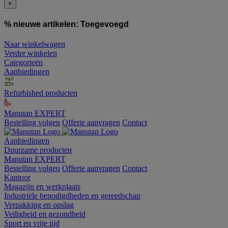
×
% nieuwe artikelen:
Toegevoegd
Naar winkelwagen
Verder winkelen
Categorieën
Aanbiedingen
Refurbished producten
Manutan EXPERT
Bestelling volgen
Offerte aanvragen
Contact
Aanbiedingen
Duurzame producten
Manutan EXPERT
Bestelling volgen
Offerte aanvragen
Contact
Kantoor
Magazijn en werkplaats
Industriële benodigdheden en gereedschap
Verpakking en opslag
Veiligheid en gezondheid
Sport en vrije tijd