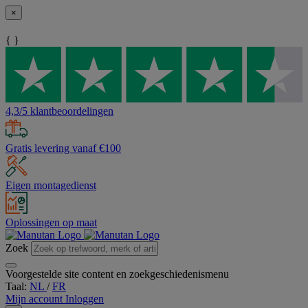
×
{ }
4,3/5 klantbeoordelingen
Gratis levering vanaf €100
Eigen montagedienst
Oplossingen op maat
Zoek
Voorgestelde site content en zoekgeschiedenismenu
Taal:
NL
/
FR
Mijn account
Inloggen