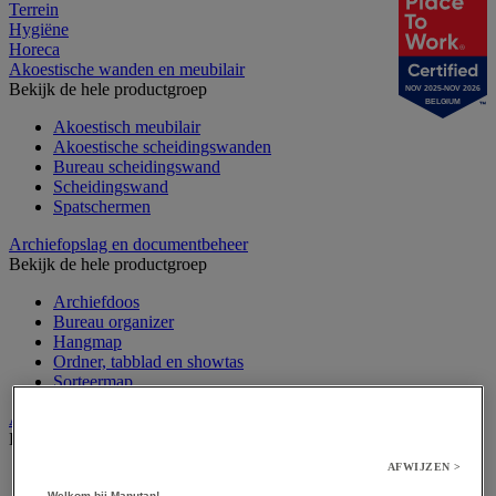
Terrein
Hygiëne
Horeca
Akoestische wanden en meubilair
Bekijk de hele productgroep
NOV 2025-NOV 2026
BELGIUM
Akoestisch meubilair
Akoestische scheidingswanden
Bureau scheidingswand
Scheidingswand
Spatschermen
Archiefopslag en documentbeheer
Bekijk de hele productgroep
Archiefdoos
Bureau organizer
Hangmap
Ordner, tabblad en showtas
Sorteermap
Audiovisueel
Bekijk de hele productgroep
AFWIJZEN >
Aansluitingen audio en video
Welkom bij Manutan!