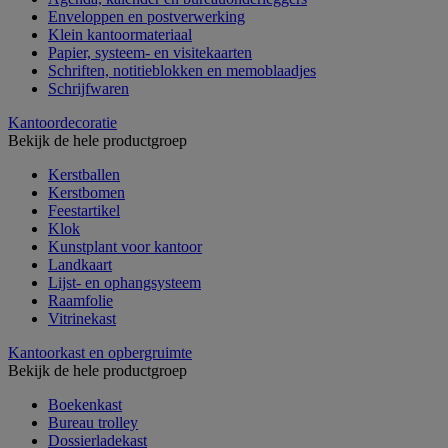
Enveloppen en postverwerking
Klein kantoormateriaal
Papier, systeem- en visitekaarten
Schriften, notitieblokken en memoblaadjes
Schrijfwaren
Kantoordecoratie
Bekijk de hele productgroep
Kerstballen
Kerstbomen
Feestartikel
Klok
Kunstplant voor kantoor
Landkaart
Lijst- en ophangsysteem
Raamfolie
Vitrinekast
Kantoorkast en opbergruimte
Bekijk de hele productgroep
Boekenkast
Bureau trolley
Dossierladekast