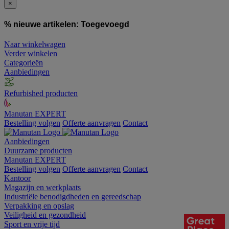
×
% nieuwe artikelen:
Toegevoegd
Naar winkelwagen
Verder winkelen
Categorieën
Aanbiedingen
Refurbished producten
Manutan EXPERT
Bestelling volgen
Offerte aanvragen
Contact
Aanbiedingen
Duurzame producten
Manutan EXPERT
Bestelling volgen
Offerte aanvragen
Contact
Kantoor
Magazijn en werkplaats
Industriële benodigdheden en gereedschap
Verpakking en opslag
Veiligheid en gezondheid
Sport en vrije tijd