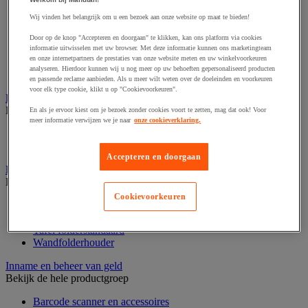
Audio- en Hi-Fi-apparatuur
Dynamisch en interactief weergavesysteem
Wij vinden het belangrijk om u een bezoek aan onze website op maat te bieden!
Fotocamera, videocamera en verrekijker
Professionele audio en geluidsopname
Door op de knop "Accepteren en doorgaan" te klikken, kan ons platform via cookies
informatie uitwisselen met uw browser. Met deze informatie kunnen ons marketingteam
Projectie en videoprojectie-apparatuur
en onze internetpartners de prestaties van onze website meten en uw winkelvoorkeuren
Studioverlichting en accessoires
analyseren. Hierdoor kunnen wij u nog meer op uw behoeften gepersonaliseerd producten
Tv, dvd-speler en Blu-ray
en passende reclame aanbieden. Als u meer wilt weten over de doeleinden en voorkeuren
voor elk type cookie, klikt u op "Cookievoorkeuren".
Bewegwijzering en aanduidingsborden
Bekijk de hele productgroep
En als je ervoor kiest om je bezoek zonder cookies voort te zetten, mag dat ook! Voor
meer informatie verwijzen we je naar
onze cookieverklaring.
Deurnaambord
Pictogram
Accepteren en doorgaan
Folderrek en -houder
Bekijk de hele productgroep
Cookievoorkeuren
Folderrek
Mobiel folderrek
Tafel folderstandaard
Wandfolderhouder
Inname en beheer van geld
Bekijk de hele productgroep
Barcode scanner en accessoires