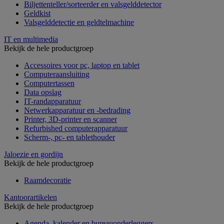
Biljettenteller/sorteerder en valsgelddetector
Geldkist
Valsgelddetectie en geldtelmachine
IT en multimedia
Bekijk de hele productgroep
Accessoires voor pc, laptop en tablet
Computeraansluiting
Computertassen
Data opslag
IT-randapparatuur
Netwerkapparatuur en -bedrading
Printer, 3D-printer en scanner
Refurbished computerapparatuur
Scherm-, pc- en tablethouder
Jaloezie en gordijn
Bekijk de hele productgroep
Raamdecoratie
Kantoorartikelen
Bekijk de hele productgroep
Agenda, kalender en bureauonderleggers