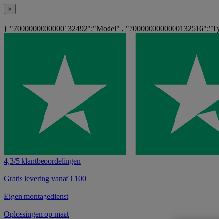
×
{ "7000000000000132492":"Model" , "7000000000000132516":"Ty
4,3/5 klantbeoordelingen
Gratis levering vanaf €100
Eigen montagedienst
Oplossingen op maat