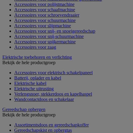
Accessoires voor polijstmachine
Accessoires voor schaafmachine
Accessoires voor schroevendraaier
Accessoires voor schuurmachine
Accessoires voor slijpmachine
Accessoires voor snij- en snoeigereedschap
Accessoires voor snij-schuurmachine
Accessoires voor spijkermachine
Accessoires voor zaag
Elektrische toebehoren en verlichting
Bekijk de hele productgroep
Accessoires voor elektrisch schakelpaneel
Batterij, oplader en kabel
Elektrische kabel
Elektrische uitrusting
Verlengsnoer, stekkerdoos en kapelhaspel
Wandcontactdoos en schakelaar
Gereedschap opbergen
Bekijk de hele productgroep
Assortimentsdoos en gereedschapkoffer
Gereedschapskist en opbergtas