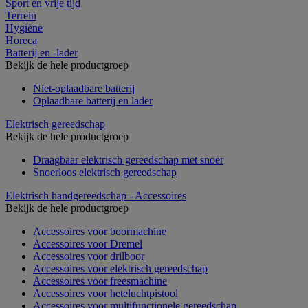
Sport en vrije tijd
Terrein
Hygiëne
Horeca
Batterij en -lader
Bekijk de hele productgroep
Niet-oplaadbare batterij
Oplaadbare batterij en lader
Elektrisch gereedschap
Bekijk de hele productgroep
Draagbaar elektrisch gereedschap met snoer
Snoerloos elektrisch gereedschap
Elektrisch handgereedschap - Accessoires
Bekijk de hele productgroep
Accessoires voor boormachine
Accessoires voor Dremel
Accessoires voor drilboor
Accessoires voor elektrisch gereedschap
Accessoires voor freesmachine
Accessoires voor heteluchtpistool
Accessoires voor multifunctionele gereedschap