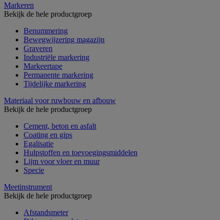
Markeren
Bekijk de hele productgroep
Benummering
Bewegwijzering magazijn
Graveren
Industriële markering
Markeertape
Permanente markering
Tijdelijke markering
Materiaal voor ruwbouw en afbouw
Bekijk de hele productgroep
Cement, beton en asfalt
Coating en gips
Egalisatie
Hulpstoffen en toevoegingsmiddelen
Lijm voor vloer en muur
Specie
Meetinstrument
Bekijk de hele productgroep
Afstandsmeter