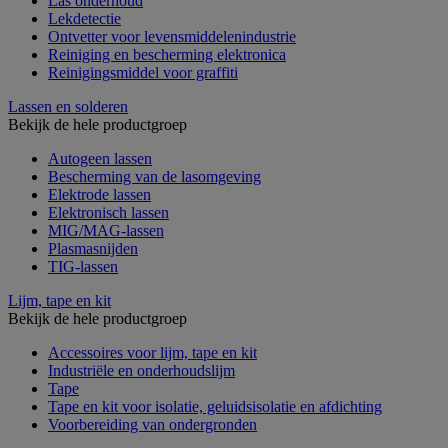
Las onderhoud
Lekdetectie
Ontvetter voor levensmiddelenindustrie
Reiniging en bescherming elektronica
Reinigingsmiddel voor graffiti
Lassen en solderen
Bekijk de hele productgroep
Autogeen lassen
Bescherming van de lasomgeving
Elektrode lassen
Elektronisch lassen
MIG/MAG-lassen
Plasmasnijden
TIG-lassen
Lijm, tape en kit
Bekijk de hele productgroep
Accessoires voor lijm, tape en kit
Industriële en onderhoudslijm
Tape
Tape en kit voor isolatie, geluidsisolatie en afdichting
Voorbereiding van ondergronden