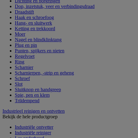
Dichting en borgringen
Dop, inzetstuk, veer en verbindingsdraad
Draadstift
Haak en schroefoog
Hang- en sluitwerk
Ketting en trekkoord
Moer
Nagel en blindklinktang
Plug en pin
Punten, spijkers en nieten
Regelvoet
Ring
Scharnier
Scharnierpen, -strip en geheng
Schroef
Slot
Sluitknop en handgreep
Spie, pen en klem
Trildempend
Industrieel reinigen en ontvetten
Bekijk de hele productgroep
Industriële ontvetter
Industriële reiniger