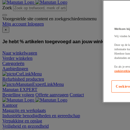
Zoek
Voorgestelde site content en zoekgeschiedenismenu
Mijn account
Inloggen
Welkom bij
×
Wij vinden h
Je hebt % artikelen toegevoegd aan jouw winkelwagen:
To
Door op de k
informatie ku
Naar winkelwagen
Hierdoor kun
Verder winkelen
doeleinden e
Categorieën
En als je erv
Aanbiedingen
cookieverkla
Refurbished producten
Cookiev
Manutan EXPERT
Bestelling volgen
Offerte aanvragen
Contact
Kantoor
Magazijn en werkplaats
Industriële benodigdheden en gereedschap
Verpakking en opslag
Veiligheid en gezondheid