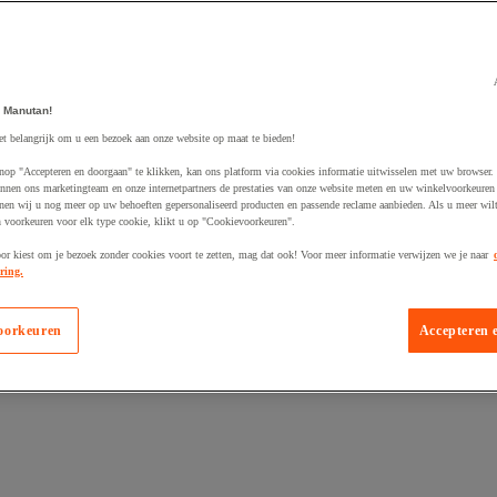
 Manutan!
et belangrijk om u een bezoek aan onze website op maat te bieden!
egevoegd aan winkelwagen
nop "Accepteren en doorgaan" te klikken, kan ons platform via cookies informatie uitwisselen met uw browser.
nnen ons marketingteam en onze internetpartners de prestaties van onze website meten en uw winkelvoorkeuren 
nen wij u nog meer op uw behoeften gepersonaliseerd producten en passende reclame aanbieden. Als u meer wil
n voorkeuren voor elk type cookie, klikt u op "Cookievoorkeuren".
oor kiest om je bezoek zonder cookies voort te zetten, mag dat ook! Voor meer informatie verwijzen we je naar
ring.
oorkeuren
Accepteren 