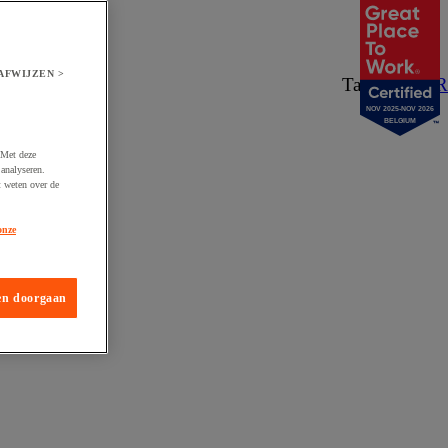
AFWIJZEN >
Taal:
NL
/
FR
NOV 2025-NOV 2026
BELGIUM
 Met deze
analyseren.
t weten over de
onze
en doorgaan