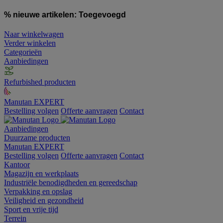
% nieuwe artikelen:
Toegevoegd
Naar winkelwagen
Verder winkelen
Categorieën
Aanbiedingen
Refurbished producten
Manutan EXPERT
Bestelling volgen
Offerte aanvragen
Contact
Aanbiedingen
Duurzame producten
Manutan EXPERT
Bestelling volgen
Offerte aanvragen
Contact
Kantoor
Magazijn en werkplaats
Industriële benodigdheden en gereedschap
Verpakking en opslag
Veiligheid en gezondheid
Sport en vrije tijd
Terrein