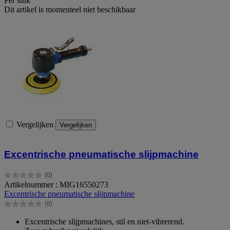
Per stuk
Dit artikel is momenteel niet beschikbaar
Vergelijken
Vergelijken
Excentrische pneumatische slijpmachine
(0)
0.0
Artikelnummer : MIG16550273
van
Excentrische pneumatische slijpmachine
de
(0)
5
0.0
sterren.
van
Excentrische slijpmachines, stil en niet-vibrerend.
de