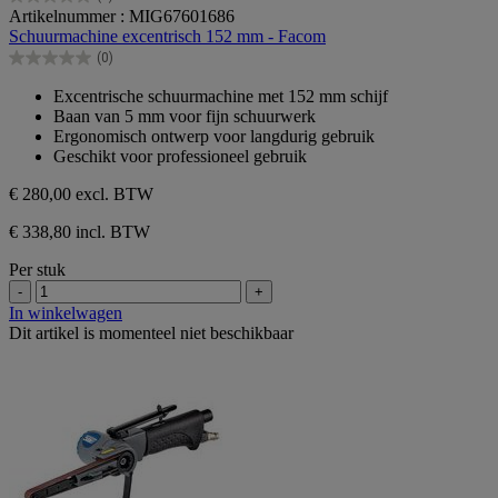
0.0
Artikelnummer : MIG67601686
van
Schuurmachine excentrisch 152 mm - Facom
de
(0)
5
0.0
sterren.
van
Excentrische schuurmachine met 152 mm schijf
de
Baan van 5 mm voor fijn schuurwerk
5
Ergonomisch ontwerp voor langdurig gebruik
sterren.
Geschikt voor professioneel gebruik
€ 280,00
excl. BTW
€ 338,80 incl. BTW
Per stuk
-
+
In winkelwagen
Dit artikel is momenteel niet beschikbaar