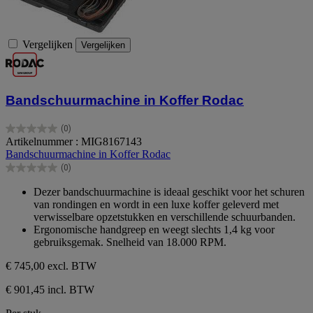
Vergelijken
Vergelijken
Bandschuurmachine in Koffer Rodac
(0)
0.0
Artikelnummer : MIG8167143
van
Bandschuurmachine in Koffer Rodac
de
(0)
5
0.0
sterren.
van
Dezer bandschuurmachine is ideaal geschikt voor het schuren
de
van rondingen en wordt in een luxe koffer geleverd met
5
verwisselbare opzetstukken en verschillende schuurbanden.
sterren.
Ergonomische handgreep en weegt slechts 1,4 kg voor
gebruiksgemak. Snelheid van 18.000 RPM.
€ 745,00
excl. BTW
€ 901,45 incl. BTW