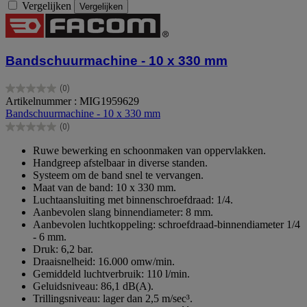
Vergelijken
Vergelijken
Bandschuurmachine - 10 x 330 mm
(0)
0.0
Artikelnummer : MIG1959629
van
Bandschuurmachine - 10 x 330 mm
de
(0)
5
0.0
sterren.
van
Ruwe bewerking en schoonmaken van oppervlakken.
de
Handgreep afstelbaar in diverse standen.
5
Systeem om de band snel te vervangen.
sterren.
Maat van de band: 10 x 330 mm.
Luchtaansluiting met binnenschroefdraad: 1/4.
Aanbevolen slang binnendiameter: 8 mm.
Aanbevolen luchtkoppeling: schroefdraad-binnendiameter 1/4
- 6 mm.
Druk: 6,2 bar.
Draaisnelheid: 16.000 omw/min.
Gemiddeld luchtverbruik: 110 l/min.
Geluidsniveau: 86,1 dB(A).
Trillingsniveau: lager dan 2,5 m/sec³.