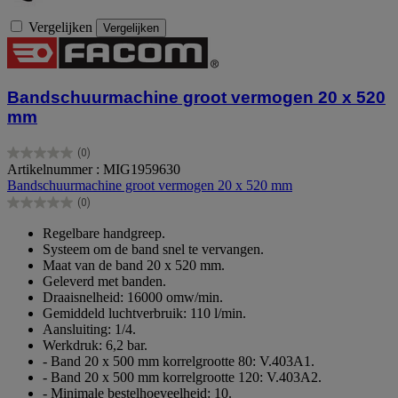
Vergelijken
Vergelijken
Bandschuurmachine groot vermogen 20 x 520
mm
(0)
0.0
Artikelnummer : MIG1959630
van
Bandschuurmachine groot vermogen 20 x 520 mm
de
(0)
5
0.0
sterren.
van
Regelbare handgreep.
de
Systeem om de band snel te vervangen.
5
Maat van de band 20 x 520 mm.
sterren.
Geleverd met banden.
Draaisnelheid: 16000 omw/min.
Gemiddeld luchtverbruik: 110 l/min.
Aansluiting: 1/4.
Werkdruk: 6,2 bar.
- Band 20 x 500 mm korrelgrootte 80: V.403A1.
- Band 20 x 500 mm korrelgrootte 120: V.403A2.
- Minimale bestelhoeveelheid: 10.