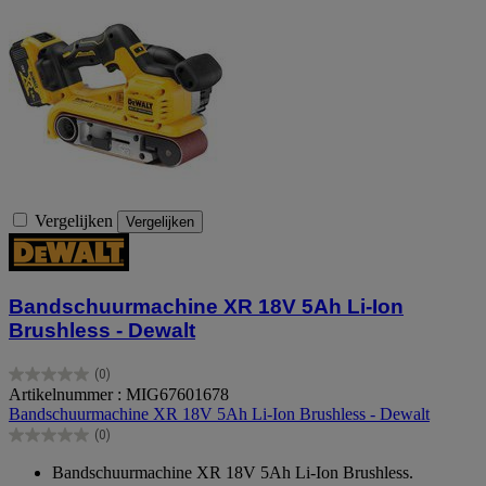
Vergelijken
Vergelijken
Bandschuurmachine XR 18V 5Ah Li-Ion
Brushless - Dewalt
(0)
0.0
Artikelnummer : MIG67601678
van
Bandschuurmachine XR 18V 5Ah Li-Ion Brushless - Dewalt
de
(0)
5
0.0
sterren.
van
Bandschuurmachine XR 18V 5Ah Li-Ion Brushless.
de