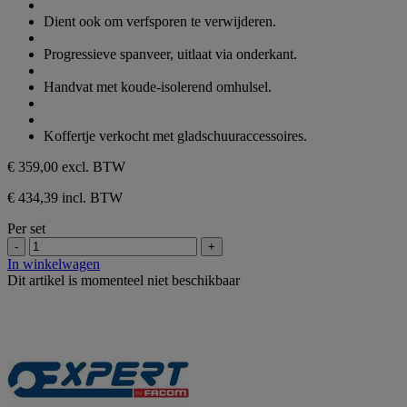
Dient ook om verfsporen te verwijderen.
Progressieve spanveer, uitlaat via onderkant.
Handvat met koude-isolerend omhulsel.
Koffertje verkocht met gladschuuraccessoires.
€ 359,00
excl. BTW
€ 434,39 incl. BTW
Per set
-
+
In winkelwagen
Dit artikel is momenteel niet beschikbaar