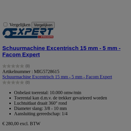
Vergelijken
Vergelijken
Schuurmachine Excentrisch 15 mm - 5 mm -
Facom Expert
(0)
0.0
Artikelnummer : MIG5728615
van
Schuurmachine Excentrisch 15 mm - 5 mm - Facom Expert
de
(0)
5
0.0
sterren.
van
Onbelast toerental: 10.000 omw/min
de
Toerental kan d.m.v. de trekker gevarieerd worden
5
Luchtuitlaat draait 360° rond
sterren.
Diameter slang: 3/8 - 10 mm
Aansluiting gereedschap: 1/4
€ 280,00
excl. BTW