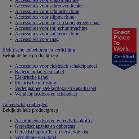
Accessoires voor schaafmachine
Accessoires voor schroevendraaier
Accessoires voor schuurmachine
Accessoires voor slijpmachine
Accessoires voor snij- en snoeigereedschap
Accessoires voor snij-schuurmachine
Accessoires voor spijkermachine
Accessoires voor zaag
Elektrische toebehoren en verlichting
Bekijk de hele productgroep
NOV 2025-NOV 2026
Accessoires voor elektrisch schakelpaneel
BELGIUM
Batterij, oplader en kabel
Elektrische kabel
Elektrische uitrusting
Verlengsnoer, stekkerdoos en kapelhaspel
Wandcontactdoos en schakelaar
Gereedschap opbergen
Bekijk de hele productgroep
Assortimentsdoos en gereedschapkoffer
Gereedschapskist en opbergtas
Gereedschapskoffer en versterkte kist
Verrijdbare werktafel