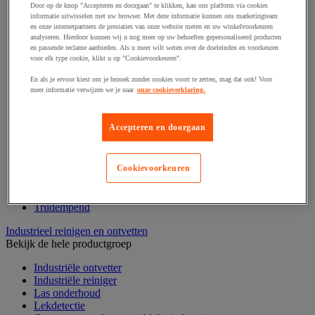
Draadstift
Door op de knop "Accepteren en doorgaan" te klikken, kan ons platform via cookies
Haak en schroefoog
informatie uitwisselen met uw browser. Met deze informatie kunnen ons marketingteam
en onze internetpartners de prestaties van onze website meten en uw winkelvoorkeuren
Hang- en sluitwerk
analyseren. Hierdoor kunnen wij u nog meer op uw behoeften gepersonaliseerd producten
Ketting en trekkoord
en passende reclame aanbieden. Als u meer wilt weten over de doeleinden en voorkeuren
Moer
voor elk type cookie, klikt u op "Cookievoorkeuren".
Nagel en blindklinktang
Plug en pin
En als je ervoor kiest om je bezoek zonder cookies voort te zetten, mag dat ook! Voor
meer informatie verwijzen we je naar
onze cookieverklaring.
Punten, spijkers en nieten
Regelvoet
Ring
Accepteren en doorgaan
Scharnier
Scharnierpen, -strip en geheng
Schroef
Slot
Cookievoorkeuren
Sluitknop en handgreep
Spie, pen en klem
Trildempend
Industrieel reinigen en ontvetten
Bekijk de hele productgroep
Industriële ontvetter
Industriële reiniger
Las onderhoud
Lekdetectie