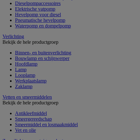
Dieselpompaccessoires
Elektrische vatpomp
Hevelpomp voor diesel
Pneumatische hevelpomp
Waterpomp en dompelpomp
Verlichting
Bekijk de hele productgroep
Binnen- en buitenverlichting
Bouwlamp en schijnwerper
Hoofdlamp
Lamp
Looplamp
Werkplaatslamp
Zaklamp
Vetten en smeermiddelen
Bekijk de hele productgroep
Antikleefmiddel
Smeergereedschap
Smeermiddel en losmaakmiddel
Vet en olie