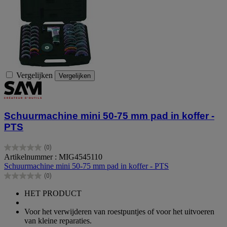
Vergelijken
Vergelijken
Schuurmachine mini 50-75 mm pad in koffer -
PTS
(0)
0.0
Artikelnummer : MIG4545110
van
Schuurmachine mini 50-75 mm pad in koffer - PTS
de
(0)
5
0.0
sterren.
van
HET PRODUCT
de
5
Voor het verwijderen van roestpuntjes of voor het uitvoeren
sterren.
van kleine reparaties.