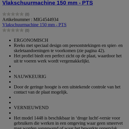
Vlakschuurmachine 150 mm - PTS
(0)
0.0
Artikelnummer : MIG4544934
van
Vlakschuurmachine 150 mm - PTS
de
(0)
5
0.0
sterren.
van
ERGONOMISCH
de
Reeks met speciaal design om peesontstekingen en spier- en
5
skeletaandoeningen te voorkomen (zie pagina 42).
sterren.
Het profiel biedt een perfect zicht op de plaat, waardoor het
uit te voeren werk wordt vergemakkelijkt.
NAUWKEURIG
Door de geringe hoogte is een uitstekende controle van het
contact van de plaat mogelijk.
VERNIEUWEND
Het model 1448 is beschikbaar in ‘droge lucht'-versie voor
gebruikers die werken in een omgeving waar geen smeervet
mag worden aangewend of waar het bewerkte oppervlak