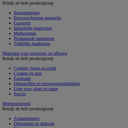
Bekijk de hele productgroep
Benummering
Bewegwijzering magazijn
Graveren
Industriële markering
Markeertape
Permanente markering
Tijdelijke markering
Materiaal voor ruwbouw en afbouw
Bekijk de hele productgroep
Cement, beton en asfalt
Coating en gips
Egalisatie
Hulpstoffen en toevoegingsmiddelen
Lijm voor vloer en muur
Specie
Meetinstrument
Bekijk de hele productgroep
Afstandsmeter
Diktemeter en detector