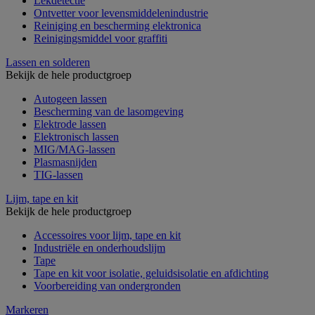
Lekdetectie
Ontvetter voor levensmiddelenindustrie
Reiniging en bescherming elektronica
Reinigingsmiddel voor graffiti
Lassen en solderen
Bekijk de hele productgroep
Autogeen lassen
Bescherming van de lasomgeving
Elektrode lassen
Elektronisch lassen
MIG/MAG-lassen
Plasmasnijden
TIG-lassen
Lijm, tape en kit
Bekijk de hele productgroep
Accessoires voor lijm, tape en kit
Industriële en onderhoudslijm
Tape
Tape en kit voor isolatie, geluidsisolatie en afdichting
Voorbereiding van ondergronden
Markeren