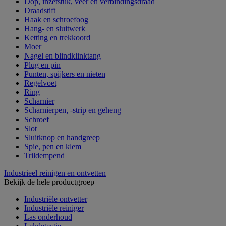
Dop, inzetstuk, veer en verbindingsdraad
Draadstift
Haak en schroefoog
Hang- en sluitwerk
Ketting en trekkoord
Moer
Nagel en blindklinktang
Plug en pin
Punten, spijkers en nieten
Regelvoet
Ring
Scharnier
Scharnierpen, -strip en geheng
Schroef
Slot
Sluitknop en handgreep
Spie, pen en klem
Trildempend
Industrieel reinigen en ontvetten
Bekijk de hele productgroep
Industriële ontvetter
Industriële reiniger
Las onderhoud