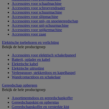
Accessoires voor schaafmachine
Accessoires voor schroevendraaier
Accessoires voor schuurmachine
Accessoires voor slijpmachine
Accessoires voor snij- en snoeigereedschap
Accessoires voor snij-schuurmachine
Accessoires voor spijkermachine
Accessoires voor zaag
Elektrische toebehoren en verlichting
Bekijk de hele productgroep
Accessoires voor elektrisch schakelpaneel
Batterij, oplader en kabel
Elektrische kabel
Elektrische uitrusting
Verlengsnoer, stekkerdoos en kapelhaspel
Wandcontactdoos en schakelaar
Gereedschap opbergen
Bekijk de hele productgroep
Assortimentsdoos en gereedschapkoffer
Gereedschapskist en opbergtas
Gereedschapskoffer en versterkte kist