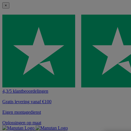
×
4,3/5 klantbeoordelingen
Gratis levering vanaf €100
Eigen montagedienst
Oplossingen op maat