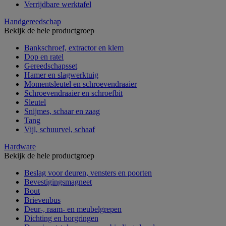
Verrijdbare werktafel
Handgereedschap
Bekijk de hele productgroep
Bankschroef, extractor en klem
Dop en ratel
Gereedschapsset
Hamer en slagwerktuig
Momentsleutel en schroevendraaier
Schroevendraaier en schroefbit
Sleutel
Snijmes, schaar en zaag
Tang
Vijl, schuurvel, schaaf
Hardware
Bekijk de hele productgroep
Beslag voor deuren, vensters en poorten
Bevestigingsmagneet
Bout
Brievenbus
Deur-, raam- en meubelgrepen
Dichting en borgringen