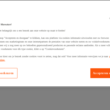
 Manutan!
egevoegd aan winkelwagen
et belangrijk om u een bezoek aan onze website op maat te bieden!
nop "Accepteren en doorgaan" te klikken, kan ons platform via cookies informatie uitwisselen met uw browser.
nnen ons marketingteam en onze internetpartners de prestaties van onze website meten en uw winkelvoorkeuren 
nen wij u nog meer op uw behoeften gepersonaliseerd producten en passende reclame aanbieden. Als u meer wil
n voorkeuren voor elk type cookie, klikt u op "Cookievoorkeuren".
oor kiest om je bezoek zonder cookies voort te zetten, mag dat ook! Voor meer informatie verwijzen we je naar
ring.
oorkeuren
Accepteren 