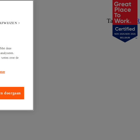
Taal:
NL
/
FR
AFWIJZEN >
NOV 2025-NOV 2026
BELGIUM
 Met deze
analyseren.
t weten over de
onze
en doorgaan