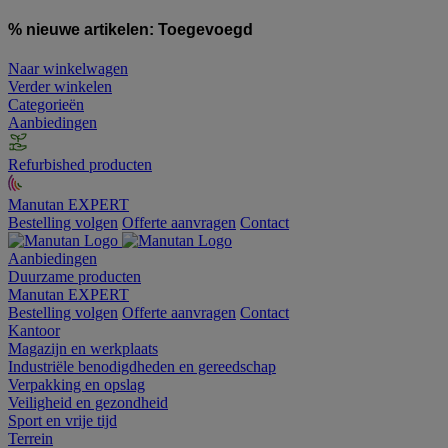
% nieuwe artikelen:
Toegevoegd
Naar winkelwagen
Verder winkelen
Categorieën
Aanbiedingen
Refurbished producten
Manutan EXPERT
Bestelling volgen
Offerte aanvragen
Contact
Aanbiedingen
Duurzame producten
Manutan EXPERT
Bestelling volgen
Offerte aanvragen
Contact
Kantoor
Magazijn en werkplaats
Industriële benodigdheden en gereedschap
Verpakking en opslag
Veiligheid en gezondheid
Sport en vrije tijd
Terrein