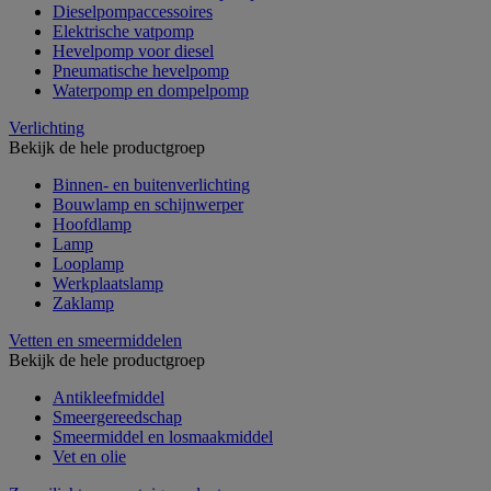
Dieselpompaccessoires
Elektrische vatpomp
Hevelpomp voor diesel
Pneumatische hevelpomp
Waterpomp en dompelpomp
Verlichting
Bekijk de hele productgroep
Binnen- en buitenverlichting
Bouwlamp en schijnwerper
Hoofdlamp
Lamp
Looplamp
Werkplaatslamp
Zaklamp
Vetten en smeermiddelen
Bekijk de hele productgroep
Antikleefmiddel
Smeergereedschap
Smeermiddel en losmaakmiddel
Vet en olie