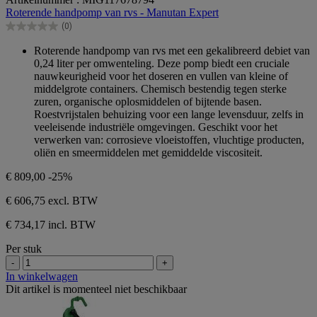
van
Roterende handpomp van rvs - Manutan Expert
de
(0)
5
0.0
sterren.
van
Roterende handpomp van rvs met een gekalibreerd debiet van
de
0,24 liter per omwenteling. Deze pomp biedt een cruciale
5
nauwkeurigheid voor het doseren en vullen van kleine of
sterren.
middelgrote containers. Chemisch bestendig tegen sterke
zuren, organische oplosmiddelen of bijtende basen.
Roestvrijstalen behuizing voor een lange levensduur, zelfs in
veeleisende industriële omgevingen. Geschikt voor het
verwerken van: corrosieve vloeistoffen, vluchtige producten,
oliën en smeermiddelen met gemiddelde viscositeit.
€ 809,00
-25%
€ 606,75
excl. BTW
€ 734,17 incl. BTW
Per stuk
-
+
In winkelwagen
Dit artikel is momenteel niet beschikbaar