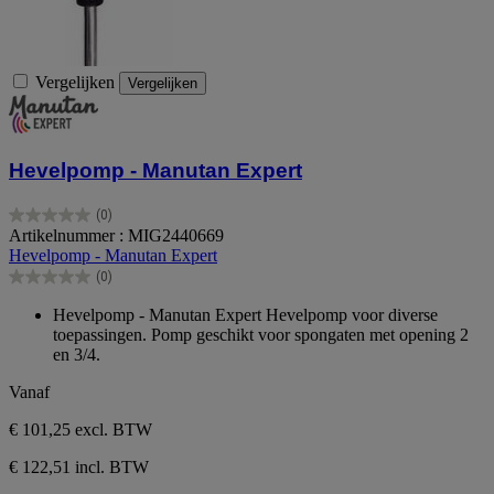
Vergelijken
Vergelijken
Hevelpomp - Manutan Expert
(0)
0.0
Artikelnummer : MIG2440669
van
Hevelpomp - Manutan Expert
de
(0)
5
0.0
sterren.
van
Hevelpomp - Manutan Expert Hevelpomp voor diverse
de
toepassingen. Pomp geschikt voor spongaten met opening 2
5
en 3/4.
sterren.
Vanaf
€ 101,25
excl. BTW
€ 122,51 incl. BTW