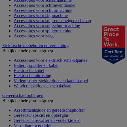
Accessoires voor schaafmachine
Accessoires voor schroevendraaier
Accessoires voor schuurmachine
Accessoires voor slijpmachine
Accessoires voor snij- en snoeigereedschap
Accessoires voor snij-schuurmachine
Accessoires voor spijkermachine
Accessoires voor zaag
Elektrische toebehoren en verlichting
Bekijk de hele productgroep
NOV 2025-NOV 2026
Accessoires voor elektrisch schakelpaneel
BELGIUM
Batterij, oplader en kabel
Elektrische kabel
Elektrische uitrusting
Verlengsnoer, stekkerdoos en kapelhaspel
Wandcontactdoos en schakelaar
Gereedschap opbergen
Bekijk de hele productgroep
Assortimentsdoos en gereedschapkoffer
Gereedschapskist en opbergtas
Gereedschapskoffer en versterkte kist
Verrijdbare werktafel