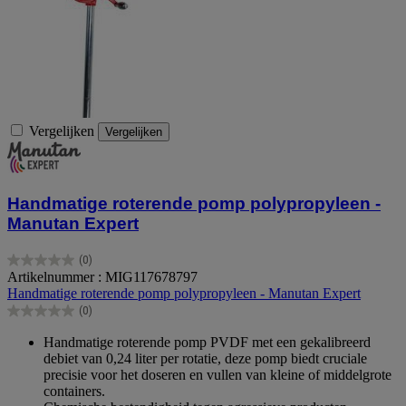
Vergelijken
Vergelijken
Handmatige roterende pomp polypropyleen -
Manutan Expert
(0)
0.0
Artikelnummer : MIG117678797
van
Handmatige roterende pomp polypropyleen - Manutan Expert
de
(0)
5
0.0
sterren.
van
Handmatige roterende pomp PVDF met een gekalibreerd
de
debiet van 0,24 liter per rotatie, deze pomp biedt cruciale
5
precisie voor het doseren en vullen van kleine of middelgrote
sterren.
containers.