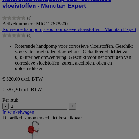
vloeistoffen - Manutan Expert
(0)
0.0
Artikelnummer : MIG117678800
van
Roterende handpomp voor corrosieve vloeistoffen - Manutan Expert
de
(0)
5
0.0
sterren.
van
Roterende handpomp voor corrosieve vloeistoffen. Geschikt
de
voor vaten met stalen dompelbuis. Gekalibreerd debiet van
5
0,35 liter per omwenteling. Geschikt voor het opzuigen van
sterren.
corrosieve vloeistoffen, zuren, alcoholen, oliën en
oplosmiddelen.
€ 320,00
excl. BTW
€ 387,20 incl. BTW
Per stuk
-
+
In winkelwagen
Dit artikel is momenteel niet beschikbaar