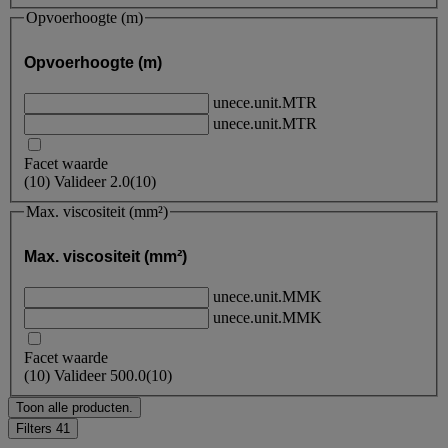
Opvoerhoogte (m)
Opvoerhoogte (m)
unece.unit.MTR
unece.unit.MTR
Facet waarde
(
10
)
Valideer
2.0
(10)
Max. viscositeit (mm²)
Max. viscositeit (mm²)
unece.unit.MMK
unece.unit.MMK
Facet waarde
(
10
)
Valideer
500.0
(10)
Toon alle producten.
Filters
41