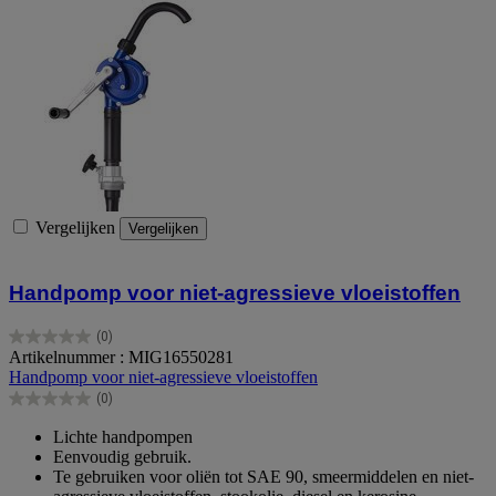
Vergelijken
Vergelijken
Handpomp voor niet-agressieve vloeistoffen
(0)
0.0
Artikelnummer : MIG16550281
van
Handpomp voor niet-agressieve vloeistoffen
de
(0)
5
0.0
sterren.
van
Lichte handpompen
de
Eenvoudig gebruik.
5
Te gebruiken voor oliën tot SAE 90, smeermiddelen en niet-
sterren.