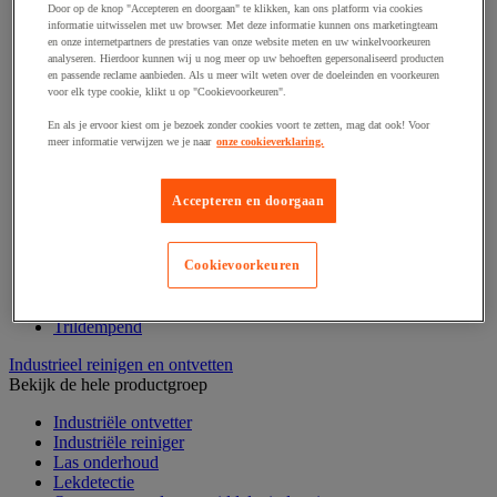
Draadstift
Door op de knop "Accepteren en doorgaan" te klikken, kan ons platform via cookies
Haak en schroefoog
informatie uitwisselen met uw browser. Met deze informatie kunnen ons marketingteam
en onze internetpartners de prestaties van onze website meten en uw winkelvoorkeuren
Hang- en sluitwerk
analyseren. Hierdoor kunnen wij u nog meer op uw behoeften gepersonaliseerd producten
Ketting en trekkoord
en passende reclame aanbieden. Als u meer wilt weten over de doeleinden en voorkeuren
Moer
voor elk type cookie, klikt u op "Cookievoorkeuren".
Nagel en blindklinktang
Plug en pin
En als je ervoor kiest om je bezoek zonder cookies voort te zetten, mag dat ook! Voor
meer informatie verwijzen we je naar
onze cookieverklaring.
Punten, spijkers en nieten
Regelvoet
Ring
Accepteren en doorgaan
Scharnier
Scharnierpen, -strip en geheng
Schroef
Slot
Cookievoorkeuren
Sluitknop en handgreep
Spie, pen en klem
Trildempend
Industrieel reinigen en ontvetten
Bekijk de hele productgroep
Industriële ontvetter
Industriële reiniger
Las onderhoud
Lekdetectie