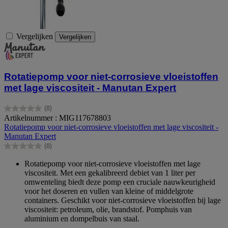
Vergelijken
Vergelijken
Rotatiepomp voor niet-corrosieve vloeistoffen
met lage viscositeit - Manutan Expert
(0)
0.0
Artikelnummer : MIG117678803
van
Rotatiepomp voor niet-corrosieve vloeistoffen met lage viscositeit -
de
Manutan Expert
5
(0)
sterren.
0.0
van
Rotatiepomp voor niet-corrosieve vloeistoffen met lage
de
viscositeit. Met een gekalibreerd debiet van 1 liter per
5
omwenteling biedt deze pomp een cruciale nauwkeurigheid
sterren.
voor het doseren en vullen van kleine of middelgrote
containers. Geschikt voor niet-corrosieve vloeistoffen bij lage
viscositeit: petroleum, olie, brandstof. Pomphuis van
aluminium en dompelbuis van staal.