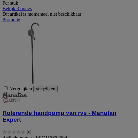
Per stuk
Bekijk 3 opties
Dit artikel is momenteel niet beschikbaar
Promotie
Vergelijken
Vergelijken
Roterende handpomp van rvs - Manutan
Expert
(0)
0.0
Artikelnummer : MIG117678794