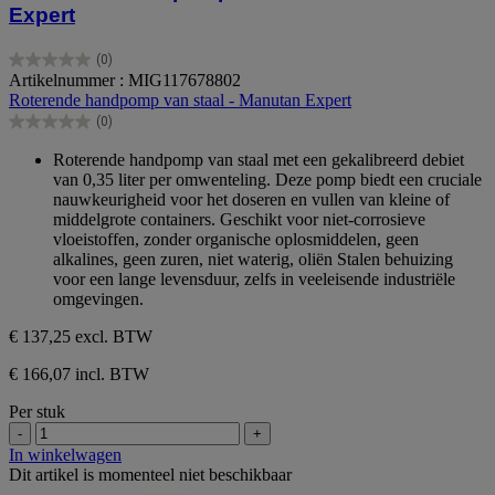
Expert
(0)
0.0
Artikelnummer : MIG117678802
van
Roterende handpomp van staal - Manutan Expert
de
(0)
5
0.0
sterren.
van
Roterende handpomp van staal met een gekalibreerd debiet
de
van 0,35 liter per omwenteling. Deze pomp biedt een cruciale
5
nauwkeurigheid voor het doseren en vullen van kleine of
sterren.
middelgrote containers. Geschikt voor niet-corrosieve
vloeistoffen, zonder organische oplosmiddelen, geen
alkalines, geen zuren, niet waterig, oliën Stalen behuizing
voor een lange levensduur, zelfs in veeleisende industriële
omgevingen.
€ 137,25
excl. BTW
€ 166,07 incl. BTW
Per stuk
-
+
In winkelwagen
Dit artikel is momenteel niet beschikbaar