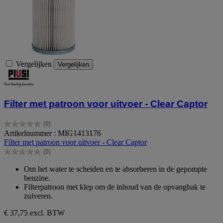
Vergelijken
Vergelijken
Filter met patroon voor uitvoer - Clear Captor
(0)
0.0
Artikelnummer : MIG1413176
van
Filter met patroon voor uitvoer - Clear Captor
de
(0)
5
0.0
sterren.
van
Om het water te scheiden en te absorberen in de gepompte
de
benzine.
5
Filterpatroon met klep om de inhoud van de opvangbak te
sterren.
zuiveren.
€ 37,75
excl. BTW