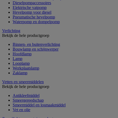
Dieselpompaccessoires
Elektrische vatpomp
Hevelpomp voor diesel
Pneumatische hevelpomp
Waterpomp en dompelpomp
Verlichting
Bekijk de hele productgroep
Binnen- en buitenverlichting
Bouwlamp en schijnwerper
Hoofdlamp
Lamp
Looplamp
Werkplaatslamp
Zaklamp
Vetten en smeermiddelen
Bekijk de hele productgroep
Antikleefmiddel
Smeergereedschap
Smeermiddel en losmaakmiddel
Vet en olie