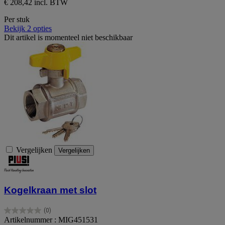
€ 208,42 incl. BTW
Per stuk
Bekijk 2 opties
Dit artikel is momenteel niet beschikbaar
Vergelijken
Vergelijken
Kogelkraan met slot
(0)
0.0
Artikelnummer : MIG451531
van