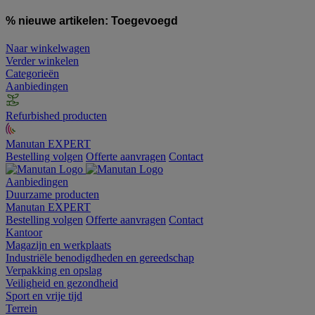
% nieuwe artikelen:
Toegevoegd
Naar winkelwagen
Verder winkelen
Categorieën
Aanbiedingen
Refurbished producten
Manutan EXPERT
Bestelling volgen
Offerte aanvragen
Contact
Aanbiedingen
Duurzame producten
Manutan EXPERT
Bestelling volgen
Offerte aanvragen
Contact
Kantoor
Magazijn en werkplaats
Industriële benodigdheden en gereedschap
Verpakking en opslag
Veiligheid en gezondheid
Sport en vrije tijd
Terrein