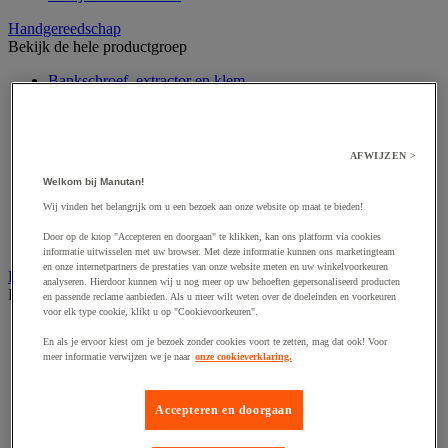
Handgereedschap
Bekijk de hele productgroep
Bankschroef, extractor en klem
Dop en ratel
Gereedschapsset
Hamer en slagwerktuig
Momentsleutel en schroevendraaier
AFWIJZEN >
Schroevendraaier en schroefbit
Welkom bij Manutan!
Sleutel
Snijmes, schaar en zaag
Wij vinden het belangrijk om u een bezoek aan onze website op maat te bieden!
Tang
Door op de knop "Accepteren en doorgaan" te klikken, kan ons platform via cookies
Vijl, schuurvel, schaaf
informatie uitwisselen met uw browser. Met deze informatie kunnen ons marketingteam
en onze internetpartners de prestaties van onze website meten en uw winkelvoorkeuren
Hardware
analyseren. Hierdoor kunnen wij u nog meer op uw behoeften gepersonaliseerd producten
Bekijk de hele productgroep
en passende reclame aanbieden. Als u meer wilt weten over de doeleinden en voorkeuren
voor elk type cookie, klikt u op "Cookievoorkeuren".
Beslag voor deuren, vensters en poorten
En als je ervoor kiest om je bezoek zonder cookies voort te zetten, mag dat ook! Voor
Bevestigingsmagneet
meer informatie verwijzen we je naar
onze cookieverklaring.
Bout
Brievenbus
Deur-, raam- en meubelgrepen
Accepteren en doorgaan
Dichting en borgringen
Dop, inzetstuk, veer en verbindingsdraad