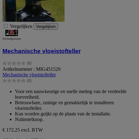
Vergelijken
Vergelijken
Mechanische vloeistofteller
(0)
0.0
Artikelnummer : MIG451529
van
Mechanische vloeistofteller
de
(0)
5
0.0
sterren.
van
Voor een nauwkeurige en snelle meting van de verdeelde
de
hoeveelheid.
5
Betrouwbare, zuinige en gemakkelijk te installeren
sterren.
vloeistofteller.
Kan worden geijkt op de plaats van de installatie.
Nulinstelknop.
€ 172,25
excl. BTW