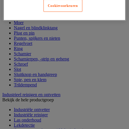
Draadstift
Cookievoorkeuren
Haak en schroefoog
Hang- en sluitwerk
Ketting en trekkoord
Moer
Nagel en blindklinktang
Plug en pin
Punten, spijkers en nieten
Regelvoet
Ring
Scharnier
Scharnierpen, -strip en geheng
Schroef
Slot
Sluitknop en handgreep
Spie, pen en klem
Trildempend
Industrieel reinigen en ontvetten
Bekijk de hele productgroep
Industriële ontvetter
Industriële reiniger
Las onderhoud
Lekdetectie