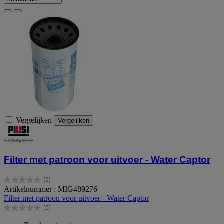
Vergelijken
Vergelijken
Filter met patroon voor uitvoer - Water Captor
(0)
0.0
Artikelnummer : MIG489276
van
Filter met patroon voor uitvoer - Water Captor
de
(0)
5
0.0
sterren.
van