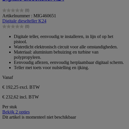
(0)
0.0
Artikelnummer : MIG460651
van
Digitale dieselteller K24
de
(0)
5
0.0
sterren.
van
Digitale teller, eenvoudig te installeren, in lijn of op het
de
pistool.
5
Waterdicht elektronisch circuit voor alle omstandigheden.
sterren.
Materiaal: aluminium behuizing en turbine van
polypropyleen.
Eenvoudig aflezen, eenvoudig herplaatsbaar digitaal scherm.
Teller met toets voor nulstelling en ijking.
Vanaf
€ 192,25
excl. BTW
€ 232,62 incl. BTW
Per stuk
Bekijk 2 opties
Dit artikel is momenteel niet beschikbaar