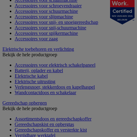
Accessoires voor schaafmachine
Accessoires voor schroevendraaier
Accessoires voor schuurmachine
Accessoires voor slijpmachine
NOV 2025-NOV 2026
BELGIUM
Accessoires voor snij- en snoeigereedschap
Accessoires voor snij-schuurmachine
Accessoires voor spijkermachine
Accessoires voor zaag
Elektrische toebehoren en verlichting
Bekijk de hele productgroep
Accessoires voor elektrisch schakelpaneel
Batterij, oplader en kabel
Elektrische kabel
Elektrische uitrusting
Verlengsnoer, stekkerdoos en kapelhaspel
Wandcontactdoos en schakelaar
Gereedschap opbergen
Bekijk de hele productgroep
Assortimentsdoos en gereedschapkoffer
Gereedschapskist en opbergtas
Gereedschapskoffer en versterkte kist
Verrijdbare werktafel