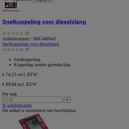
Snelkoppeling voor dieselslang
(0)
0.0
Artikelnummer : MIG460643
van
Snelkoppeling voor dieselslang
de
(0)
5
0.0
sterren.
van
Snelkoppeling.
de
Koppeling zonder gereedschap.
5
sterren.
€ 74,25
excl. BTW
€ 89,84 incl. BTW
Per stuk
-
+
In winkelwagen
Dit artikel is momenteel niet beschikbaar