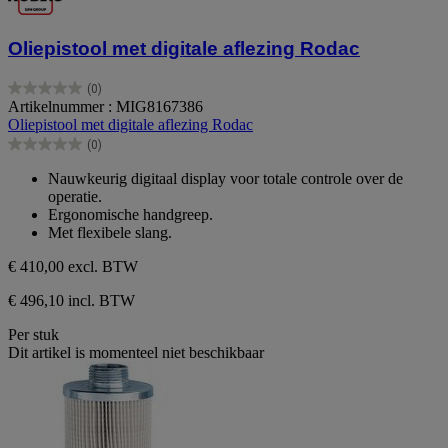
Oliepistool met digitale aflezing Rodac
(0)
0.0
Artikelnummer : MIG8167386
van
Oliepistool met digitale aflezing Rodac
de
(0)
5
0.0
sterren.
van
Nauwkeurig digitaal display voor totale controle over de
de
operatie.
5
Ergonomische handgreep.
sterren.
Met flexibele slang.
€ 410,00
excl. BTW
€ 496,10 incl. BTW
Per stuk
Dit artikel is momenteel niet beschikbaar