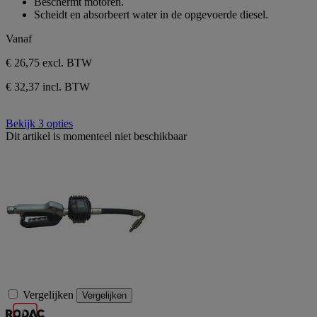
Beschermt motoren.
de
Scheidt en absorbeert water in de opgevoerde diesel.
5
sterren.
Vanaf
€ 26,75
excl. BTW
€ 32,37 incl. BTW
Bekijk 3 opties
Dit artikel is momenteel niet beschikbaar
Vergelijken
Vergelijken