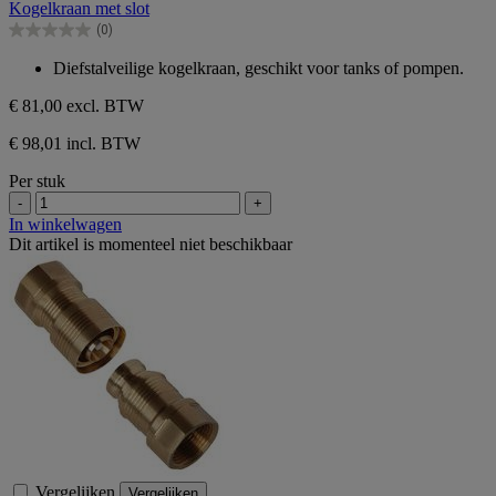
Kogelkraan met slot
de
(0)
5
0.0
sterren.
van
Diefstalveilige kogelkraan, geschikt voor tanks of pompen.
de
5
€ 81,00
excl. BTW
sterren.
€ 98,01 incl. BTW
Per stuk
-
+
In winkelwagen
Dit artikel is momenteel niet beschikbaar
Vergelijken
Vergelijken