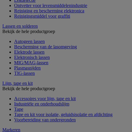
Lekdetectie
Ontvetter voor levensmiddelenindustrie
Reiniging en bescherming elektronica
Reinigingsmiddel voor graffiti
Lassen en solderen
Bekijk de hele productgroep
Autogeen lassen
Bescherming van de lasomgeving
Elektrode lassen
Elektronisch lassen
MIG/MAG-lassen
Plasmasnijden
TIG-lassen
Lijm, tape en kit
Bekijk de hele productgroep
Accessoires voor lijm, tape en kit
Industriële en onderhoudslijm
Tape
Tape en kit voor isolatie, geluidsisolatie en afdichting
Voorbereiding van ondergronden
Markeren