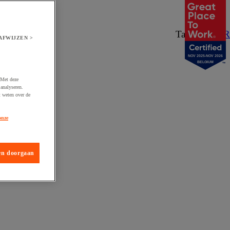
Taal:
NL
/
FR
AFWIJZEN >
NOV 2025-NOV 2026
BELGIUM
 Met deze
analyseren.
t weten over de
onze
en doorgaan