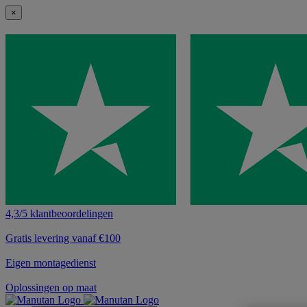
×
4,3/5 klantbeoordelingen
Gratis levering vanaf €100
Eigen montagedienst
Oplossingen op maat