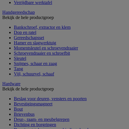
Verrijdbare werktafel
Handgereedschap
Bekijk de hele productgroep
Bankschroef, extractor en klem
Dop en ratel
Gereedschapsset
Hamer en slagwerktuig
Momentsleutel en schroevendraaier
Schroevendraaier en schroefbit
Sleutel
Snijmes, schaar en zaag
Tang
Vijl, schuurvel, schaaf
Hardware
Bekijk de hele productgroep
Beslag voor deuren, vensters en poorten
Bevestigingsmagneet
Bout
Brievenbus
Deur-, raam- en meubelgrepen
Dichting en borgringen