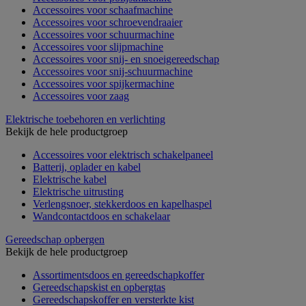
Accessoires voor schaafmachine
Accessoires voor schroevendraaier
Accessoires voor schuurmachine
Accessoires voor slijpmachine
Accessoires voor snij- en snoeigereedschap
Accessoires voor snij-schuurmachine
Accessoires voor spijkermachine
Accessoires voor zaag
Elektrische toebehoren en verlichting
Bekijk de hele productgroep
Accessoires voor elektrisch schakelpaneel
Batterij, oplader en kabel
Elektrische kabel
Elektrische uitrusting
Verlengsnoer, stekkerdoos en kapelhaspel
Wandcontactdoos en schakelaar
Gereedschap opbergen
Bekijk de hele productgroep
Assortimentsdoos en gereedschapkoffer
Gereedschapskist en opbergtas
Gereedschapskoffer en versterkte kist