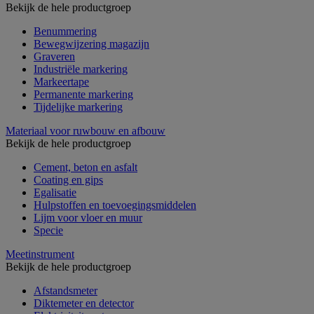
Bekijk de hele productgroep
Benummering
Bewegwijzering magazijn
Graveren
Industriële markering
Markeertape
Permanente markering
Tijdelijke markering
Materiaal voor ruwbouw en afbouw
Bekijk de hele productgroep
Cement, beton en asfalt
Coating en gips
Egalisatie
Hulpstoffen en toevoegingsmiddelen
Lijm voor vloer en muur
Specie
Meetinstrument
Bekijk de hele productgroep
Afstandsmeter
Diktemeter en detector