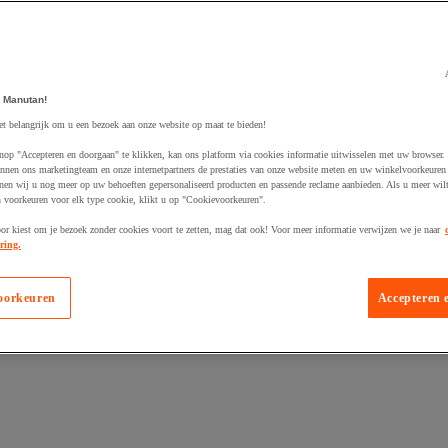
 Manutan!
egevoegd aan winkelwagen
et belangrijk om u een bezoek aan onze website op maat te bieden!
nop "Accepteren en doorgaan" te klikken, kan ons platform via cookies informatie uitwisselen met uw browser.
nnen ons marketingteam en onze internetpartners de prestaties van onze website meten en uw winkelvoorkeuren 
nen wij u nog meer op uw behoeften gepersonaliseerd producten en passende reclame aanbieden. Als u meer wil
n voorkeuren voor elk type cookie, klikt u op "Cookievoorkeuren".
oor kiest om je bezoek zonder cookies voort te zetten, mag dat ook! Voor meer informatie verwijzen we je naar
ring.
oorkeuren
Accepteren 