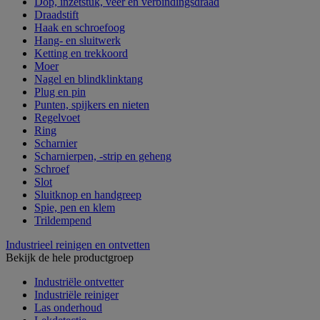
Dop, inzetstuk, veer en verbindingsdraad
Draadstift
Haak en schroefoog
Hang- en sluitwerk
Ketting en trekkoord
Moer
Nagel en blindklinktang
Plug en pin
Punten, spijkers en nieten
Regelvoet
Ring
Scharnier
Scharnierpen, -strip en geheng
Schroef
Slot
Sluitknop en handgreep
Spie, pen en klem
Trildempend
Industrieel reinigen en ontvetten
Bekijk de hele productgroep
Industriële ontvetter
Industriële reiniger
Las onderhoud