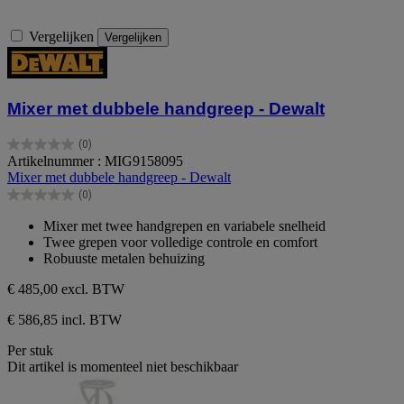
Vergelijken
Vergelijken
Mixer met dubbele handgreep - Dewalt
(0)
0.0
Artikelnummer : MIG9158095
van
Mixer met dubbele handgreep - Dewalt
de
(0)
5
0.0
sterren.
van
Mixer met twee handgrepen en variabele snelheid
de
Twee grepen voor volledige controle en comfort
5
Robuuste metalen behuizing
sterren.
€ 485,00
excl. BTW
€ 586,85 incl. BTW
Per stuk
Dit artikel is momenteel niet beschikbaar