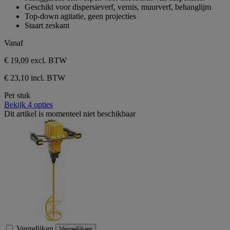
sterren.
Geschikt voor dispersieverf, vernis, muurverf, behanglijm
Top-down agitatie, geen projecties
Staart zeskant
Vanaf
€ 19,09
excl. BTW
€ 23,10 incl. BTW
Per stuk
Bekijk 4 opties
Dit artikel is momenteel niet beschikbaar
Vergelijken
Vergelijken