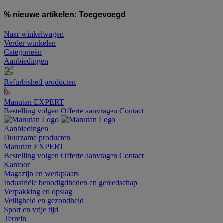
% nieuwe artikelen:
Toegevoegd
Naar winkelwagen
Verder winkelen
Categorieën
Aanbiedingen
Refurbished producten
Manutan EXPERT
Bestelling volgen
Offerte aanvragen
Contact
Aanbiedingen
Duurzame producten
Manutan EXPERT
Bestelling volgen
Offerte aanvragen
Contact
Kantoor
Magazijn en werkplaats
Industriële benodigdheden en gereedschap
Verpakking en opslag
Veiligheid en gezondheid
Sport en vrije tijd
Terrein