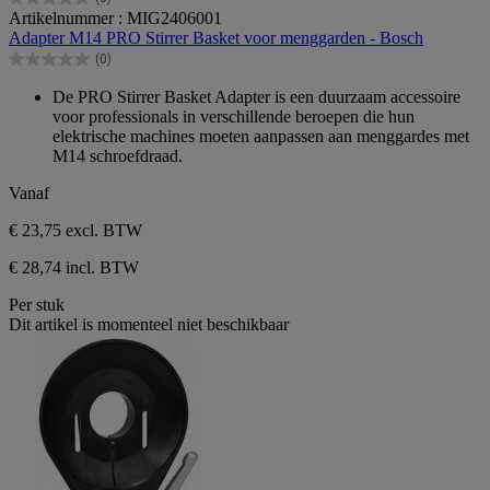
0.0
Artikelnummer : MIG2406001
van
Adapter M14 PRO Stirrer Basket voor menggarden - Bosch
de
(0)
5
0.0
sterren.
van
De PRO Stirrer Basket Adapter is een duurzaam accessoire
de
voor professionals in verschillende beroepen die hun
5
elektrische machines moeten aanpassen aan menggardes met
sterren.
M14 schroefdraad.
Vanaf
€ 23,75
excl. BTW
€ 28,74 incl. BTW
Per stuk
Dit artikel is momenteel niet beschikbaar