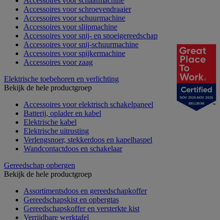
Accessoires voor schaafmachine
Accessoires voor schroevendraaier
Accessoires voor schuurmachine
Accessoires voor slijpmachine
Accessoires voor snij- en snoeigereedschap
Accessoires voor snij-schuurmachine
Accessoires voor spijkermachine
Accessoires voor zaag
Elektrische toebehoren en verlichting
Bekijk de hele productgroep
NOV 2025-NOV 2026
Accessoires voor elektrisch schakelpaneel
BELGIUM
Batterij, oplader en kabel
Elektrische kabel
Elektrische uitrusting
Verlengsnoer, stekkerdoos en kapelhaspel
Wandcontactdoos en schakelaar
Gereedschap opbergen
Bekijk de hele productgroep
Assortimentsdoos en gereedschapkoffer
Gereedschapskist en opbergtas
Gereedschapskoffer en versterkte kist
Verrijdbare werktafel