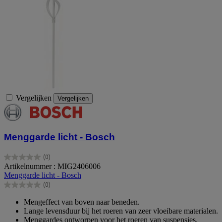
Vergelijken
Vergelijken
Menggarde licht - Bosch
(0)
0.0
Artikelnummer : MIG2406006
van
Menggarde licht - Bosch
de
(0)
5
0.0
sterren.
van
Mengeffect van boven naar beneden.
de
Lange levensduur bij het roeren van zeer vloeibare materialen.
5
Menggardes ontworpen voor het roeren van suspensies.