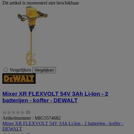
Dit artikel is momenteel niet beschikbaar
Vergelijken
Vergelijken
Mixer XR FLEXVOLT 54V 3Ah Li-Ion - 2
batterijen - koffer - DEWALT
(0)
0.0
Artikelnummer : MIG5574682
van
Mixer XR FLEXVOLT 54V 3Ah Li-Ion - 2 batterijen - koffer -
de
DEWALT
5