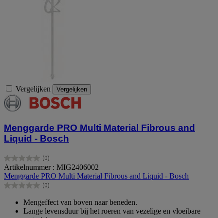
Vergelijken
Vergelijken
Menggarde PRO Multi Material Fibrous and
Liquid - Bosch
(0)
0.0
Artikelnummer : MIG2406002
van
Menggarde PRO Multi Material Fibrous and Liquid - Bosch
de
(0)
5
0.0
sterren.
van
Mengeffect van boven naar beneden.
de
Lange levensduur bij het roeren van vezelige en vloeibare
5