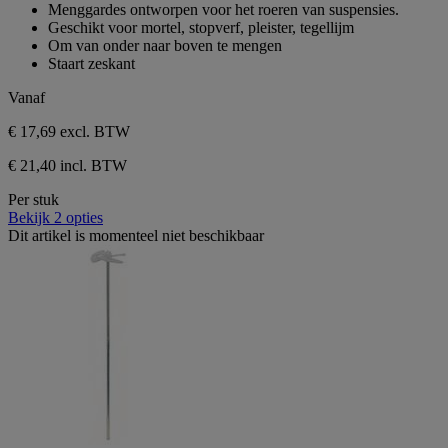
5
Menggardes ontworpen voor het roeren van suspensies.
sterren.
Geschikt voor mortel, stopverf, pleister, tegellijm
Om van onder naar boven te mengen
Staart zeskant
Vanaf
€ 17,69
excl. BTW
€ 21,40 incl. BTW
Per stuk
Bekijk 2 opties
Dit artikel is momenteel niet beschikbaar