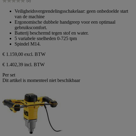
(0)
sterren.
0.0
van
Veiligheidsvergrendelingsschakelaar: geen onbedoelde start
de
van de machine
5
Ergonomische dubbele handgreep voor een optimaal
sterren.
gebruikscomfort.
Batterij beschermd tegen stof en water.
5 variabele snelheden 0-725 tpm
Spindel M14.
€ 1.159,00
excl. BTW
€ 1.402,39 incl. BTW
Per set
Dit artikel is momenteel niet beschikbaar