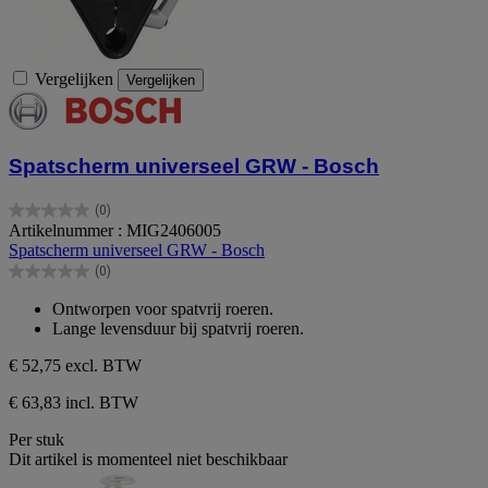
Vergelijken
Vergelijken
Spatscherm universeel GRW - Bosch
(0)
0.0
Artikelnummer : MIG2406005
van
Spatscherm universeel GRW - Bosch
de
(0)
5
0.0
sterren.
van
Ontworpen voor spatvrij roeren.
de
Lange levensduur bij spatvrij roeren.
5
sterren.
€ 52,75
excl. BTW
€ 63,83 incl. BTW
Per stuk
Dit artikel is momenteel niet beschikbaar