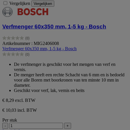
Vergelijken
Vergelijken
Verfmenger 60x350 mm, 1-5 kg - Bosch
(0)
0.0
Artikelnummer : MIG2406008
van
Verfmenger 60x350 mm, 1-5 kg - Bosch
de
(0)
5
0.0
sterren.
van
De verfmenger is geschikt voor het mengen van verf en
de
vernis.
5
De menger heeft een rechte Schacht van 6 mm en is bedoeld
sterren.
voor alle Boren met boorkronen van ten minste 10 mm in
diameter.
Geschikt voor verf, lak, vernis en beits
€ 8,29
excl. BTW
€ 10,03 incl. BTW
Per stuk
-
+