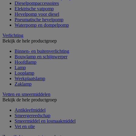
Dieselpompaccessoires
Elektrische vatpomp
Hevelpomp voor diesel
Pneumatische hevelpomp
Waterpomp en dompelpomp
Verlichting
Bekijk de hele productgroep
Binnen- en buitenverlichting
Bouwlamp en schijnwerper
Hoofdlamp
Lamp
Looplamp
Werkplaatslamp
Zaklamp
Vetten en smeermiddelen
Bekijk de hele productgroep
Antikleefmiddel
Smeergereedschap
Smeermiddel en losmaakmiddel
Vet en olie