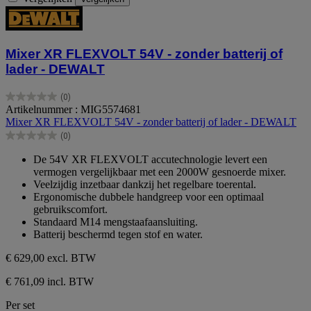
Mixer XR FLEXVOLT 54V - zonder batterij of
lader - DEWALT
(0)
0.0
Artikelnummer : MIG5574681
van
Mixer XR FLEXVOLT 54V - zonder batterij of lader - DEWALT
de
(0)
5
0.0
sterren.
van
De 54V XR FLEXVOLT accutechnologie levert een
de
vermogen vergelijkbaar met een 2000W gesnoerde mixer.
5
Veelzijdig inzetbaar dankzij het regelbare toerental.
sterren.
Ergonomische dubbele handgreep voor een optimaal
gebruikscomfort.
Standaard M14 mengstaafaansluiting.
Batterij beschermd tegen stof en water.
€ 629,00
excl. BTW
€ 761,09 incl. BTW
Per set