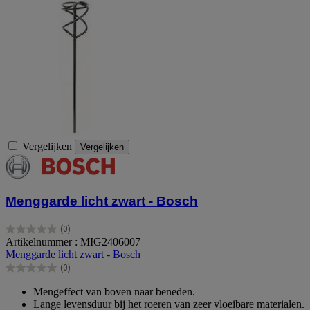
Vergelijken
Vergelijken
Menggarde licht zwart - Bosch
(0)
0.0
Artikelnummer : MIG2406007
van
Menggarde licht zwart - Bosch
de
(0)
5
0.0
sterren.
van
Mengeffect van boven naar beneden.
de
Lange levensduur bij het roeren van zeer vloeibare materialen.