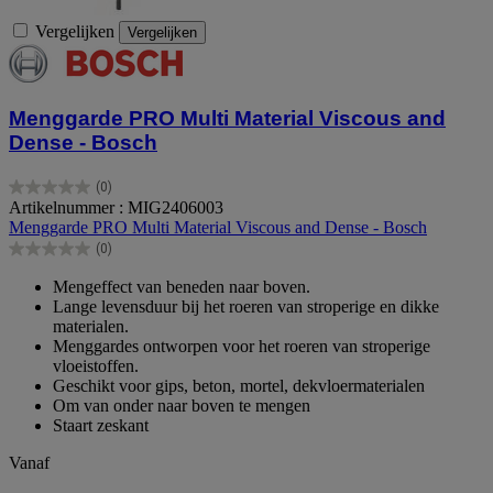
Vergelijken
Vergelijken
Menggarde PRO Multi Material Viscous and
Dense - Bosch
(0)
0.0
Artikelnummer : MIG2406003
van
Menggarde PRO Multi Material Viscous and Dense - Bosch
de
(0)
5
0.0
sterren.
van
Mengeffect van beneden naar boven.
de
Lange levensduur bij het roeren van stroperige en dikke
5
materialen.
sterren.
Menggardes ontworpen voor het roeren van stroperige
vloeistoffen.
Geschikt voor gips, beton, mortel, dekvloermaterialen
Om van onder naar boven te mengen
Staart zeskant
Vanaf