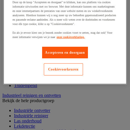
Draadstift
Door op de knop "Accepteren en doorgaan" te klikken, kan ons platform via cookies
Haak en schroefoog
informatie uitwisselen met uw browser. Met deze informatie kunnen ons marketingteam
en onze internetpartners de prestaties van onze website meten en uw winkelvoorkeuren
Hang- en sluitwerk
analyseren. Hierdoor kunnen wij u nog meer op uw behoeften gepersonaliseerd producten
Ketting en trekkoord
en passende reclame aanbieden. Als u meer wilt weten over de doeleinden en voorkeuren
Moer
voor elk type cookie, klikt u op "Cookievoorkeuren".
Nagel en blindklinktang
Plug en pin
En als je ervoor kiest om je bezoek zonder cookies voort te zetten, mag dat ook! Voor
meer informatie verwijzen we je naar
onze cookieverklaring.
Punten, spijkers en nieten
Regelvoet
Ring
Accepteren en doorgaan
Scharnier
Scharnierpen, -strip en geheng
Schroef
Slot
Cookievoorkeuren
Sluitknop en handgreep
Spie, pen en klem
Trildempend
Industrieel reinigen en ontvetten
Bekijk de hele productgroep
Industriële ontvetter
Industriële reiniger
Las onderhoud
Lekdetectie