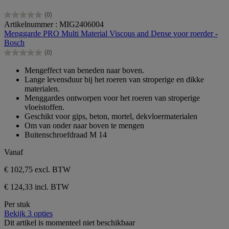
(0)
0.0
Artikelnummer : MIG2406004
van
Menggarde PRO Multi Material Viscous and Dense voor roerder -
de
Bosch
5
(0)
sterren.
0.0
van
Mengeffect van beneden naar boven.
de
Lange levensduur bij het roeren van stroperige en dikke
5
materialen.
sterren.
Menggardes ontworpen voor het roeren van stroperige
vloeistoffen.
Geschikt voor gips, beton, mortel, dekvloermaterialen
Om van onder naar boven te mengen
Buitenschroefdraad M 14
Vanaf
€ 102,75
excl. BTW
€ 124,33 incl. BTW
Per stuk
Bekijk 3 opties
Dit artikel is momenteel niet beschikbaar