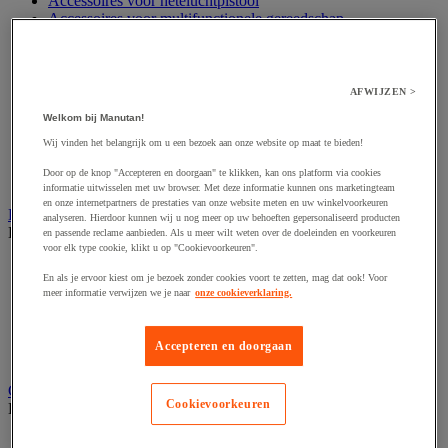
Accessoires voor heteluchtpistool
Accessoires voor multifunctionele gereedschap
Accessoires voor polijstmachine
Accessoires voor schaafmachine
Accessoires voor schroevendraaier
Accessoires voor schuurmachine
AFWIJZEN >
Accessoires voor slijpmachine
Welkom bij Manutan!
Accessoires voor snij- en snoeigereedschap
Accessoires voor snij-schuurmachine
Wij vinden het belangrijk om u een bezoek aan onze website op maat te bieden!
Accessoires voor spijkermachine
Door op de knop "Accepteren en doorgaan" te klikken, kan ons platform via cookies
Accessoires voor zaag
informatie uitwisselen met uw browser. Met deze informatie kunnen ons marketingteam
en onze internetpartners de prestaties van onze website meten en uw winkelvoorkeuren
Elektrische toebehoren en verlichting
analyseren. Hierdoor kunnen wij u nog meer op uw behoeften gepersonaliseerd producten
Bekijk de hele productgroep
en passende reclame aanbieden. Als u meer wilt weten over de doeleinden en voorkeuren
voor elk type cookie, klikt u op "Cookievoorkeuren".
Accessoires voor elektrisch schakelpaneel
En als je ervoor kiest om je bezoek zonder cookies voort te zetten, mag dat ook! Voor
Batterij, oplader en kabel
meer informatie verwijzen we je naar
onze cookieverklaring.
Elektrische kabel
Elektrische uitrusting
Verlengsnoer, stekkerdoos en kapelhaspel
Accepteren en doorgaan
Wandcontactdoos en schakelaar
Gereedschap opbergen
Cookievoorkeuren
Bekijk de hele productgroep
Assortimentsdoos en gereedschapkoffer