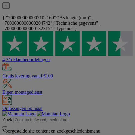
×
{ "7000000000007102169":"As lengte (mm)" ,
"7000000000000204742":"Technische gegevens" ,
"7000000000000132315":"Type nr." }
4,3/5 klantbeoordelingen
Gratis levering vanaf €100
Eigen montagedienst
Oplossingen op maat
Zoek
Voorgestelde site content en zoekgeschiedenismenu