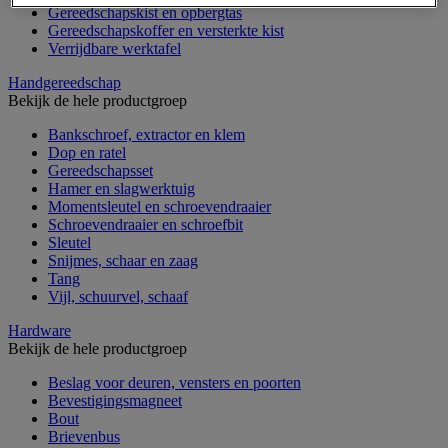
Gereedschapskist en opbergtas
Gereedschapskoffer en versterkte kist
Verrijdbare werktafel
Handgereedschap
Bekijk de hele productgroep
Bankschroef, extractor en klem
Dop en ratel
Gereedschapsset
Hamer en slagwerktuig
Momentsleutel en schroevendraaier
Schroevendraaier en schroefbit
Sleutel
Snijmes, schaar en zaag
Tang
Vijl, schuurvel, schaaf
Hardware
Bekijk de hele productgroep
Beslag voor deuren, vensters en poorten
Bevestigingsmagneet
Bout
Brievenbus