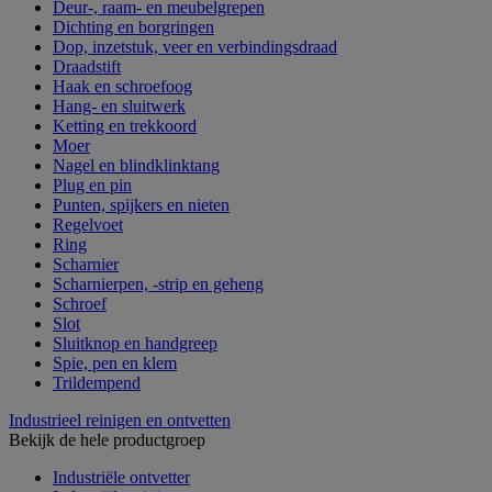
Deur-, raam- en meubelgrepen
Dichting en borgringen
Dop, inzetstuk, veer en verbindingsdraad
Draadstift
Haak en schroefoog
Hang- en sluitwerk
Ketting en trekkoord
Moer
Nagel en blindklinktang
Plug en pin
Punten, spijkers en nieten
Regelvoet
Ring
Scharnier
Scharnierpen, -strip en geheng
Schroef
Slot
Sluitknop en handgreep
Spie, pen en klem
Trildempend
Industrieel reinigen en ontvetten
Bekijk de hele productgroep
Industriële ontvetter