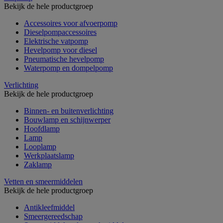
Bekijk de hele productgroep
Accessoires voor afvoerpomp
Dieselpompaccessoires
Elektrische vatpomp
Hevelpomp voor diesel
Pneumatische hevelpomp
Waterpomp en dompelpomp
Verlichting
Bekijk de hele productgroep
Binnen- en buitenverlichting
Bouwlamp en schijnwerper
Hoofdlamp
Lamp
Looplamp
Werkplaatslamp
Zaklamp
Vetten en smeermiddelen
Bekijk de hele productgroep
Antikleefmiddel
Smeergereedschap