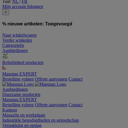
Taal:
NL
/
FR
Mijn account
Inloggen
×
% nieuwe artikelen:
Toegevoegd
Naar winkelwagen
Verder winkelen
Categorieën
Aanbiedingen
Refurbished producten
Manutan EXPERT
Bestelling volgen
Offerte aanvragen
Contact
Aanbiedingen
Duurzame producten
Manutan EXPERT
Bestelling volgen
Offerte aanvragen
Contact
Kantoor
Magazijn en werkplaats
Industriële benodigdheden en gereedschap
Verpakking en opslag