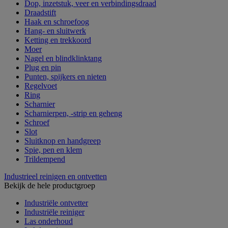
Dop, inzetstuk, veer en verbindingsdraad
Draadstift
Haak en schroefoog
Hang- en sluitwerk
Ketting en trekkoord
Moer
Nagel en blindklinktang
Plug en pin
Punten, spijkers en nieten
Regelvoet
Ring
Scharnier
Scharnierpen, -strip en geheng
Schroef
Slot
Sluitknop en handgreep
Spie, pen en klem
Trildempend
Industrieel reinigen en ontvetten
Bekijk de hele productgroep
Industriële ontvetter
Industriële reiniger
Las onderhoud