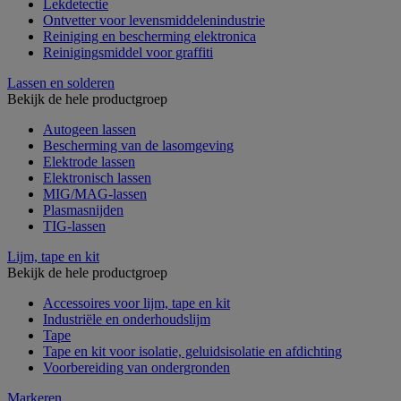
Lekdetectie
Ontvetter voor levensmiddelenindustrie
Reiniging en bescherming elektronica
Reinigingsmiddel voor graffiti
Lassen en solderen
Bekijk de hele productgroep
Autogeen lassen
Bescherming van de lasomgeving
Elektrode lassen
Elektronisch lassen
MIG/MAG-lassen
Plasmasnijden
TIG-lassen
Lijm, tape en kit
Bekijk de hele productgroep
Accessoires voor lijm, tape en kit
Industriële en onderhoudslijm
Tape
Tape en kit voor isolatie, geluidsisolatie en afdichting
Voorbereiding van ondergronden
Markeren