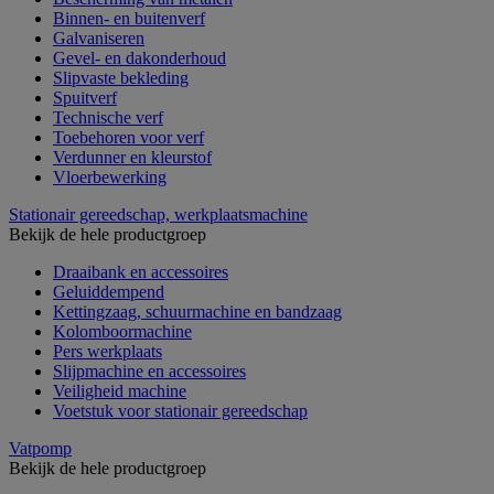
Binnen- en buitenverf
Galvaniseren
Gevel- en dakonderhoud
Slipvaste bekleding
Spuitverf
Technische verf
Toebehoren voor verf
Verdunner en kleurstof
Vloerbewerking
Stationair gereedschap, werkplaatsmachine
Bekijk de hele productgroep
Draaibank en accessoires
Geluiddempend
Kettingzaag, schuurmachine en bandzaag
Kolomboormachine
Pers werkplaats
Slijpmachine en accessoires
Veiligheid machine
Voetstuk voor stationair gereedschap
Vatpomp
Bekijk de hele productgroep