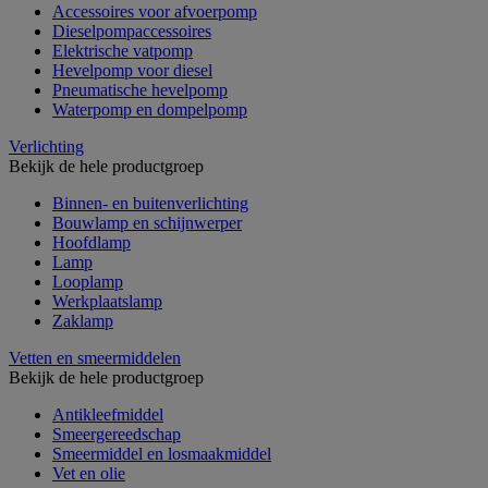
Accessoires voor afvoerpomp
Dieselpompaccessoires
Elektrische vatpomp
Hevelpomp voor diesel
Pneumatische hevelpomp
Waterpomp en dompelpomp
Verlichting
Bekijk de hele productgroep
Binnen- en buitenverlichting
Bouwlamp en schijnwerper
Hoofdlamp
Lamp
Looplamp
Werkplaatslamp
Zaklamp
Vetten en smeermiddelen
Bekijk de hele productgroep
Antikleefmiddel
Smeergereedschap
Smeermiddel en losmaakmiddel
Vet en olie