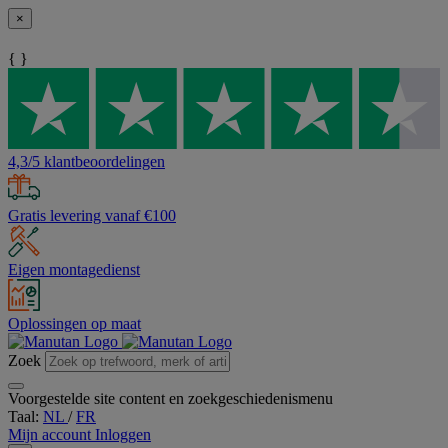
×
{ }
4,3/5 klantbeoordelingen
Gratis levering vanaf €100
Eigen montagedienst
Oplossingen op maat
Zoek
Voorgestelde site content en zoekgeschiedenismenu
Taal:
NL
/
FR
Mijn account
Inloggen