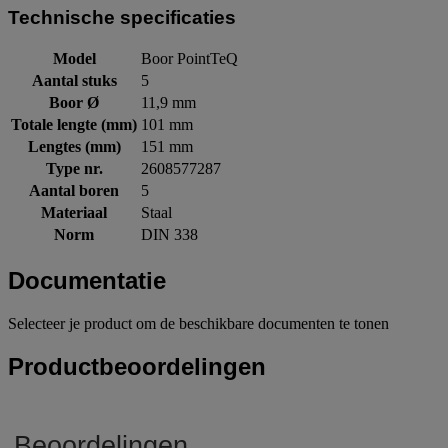
Technische specificaties
Model
Boor PointTeQ
Aantal stuks
5
Boor Ø
11,9 mm
Totale lengte (mm)
101 mm
Lengtes (mm)
151 mm
Type nr.
2608577287
Aantal boren
5
Materiaal
Staal
Norm
DIN 338
Documentatie
Selecteer je product om de beschikbare documenten te tonen
Productbeoordelingen