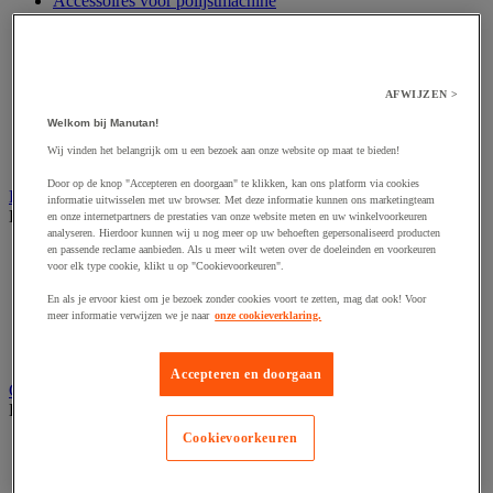
Accessoires voor polijstmachine
Accessoires voor schaafmachine
Accessoires voor schroevendraaier
Accessoires voor schuurmachine
Accessoires voor slijpmachine
AFWIJZEN >
Accessoires voor snij- en snoeigereedschap
Accessoires voor snij-schuurmachine
Welkom bij Manutan!
Accessoires voor spijkermachine
Wij vinden het belangrijk om u een bezoek aan onze website op maat te bieden!
Accessoires voor zaag
Door op de knop "Accepteren en doorgaan" te klikken, kan ons platform via cookies
Elektrische toebehoren en verlichting
informatie uitwisselen met uw browser. Met deze informatie kunnen ons marketingteam
Bekijk de hele productgroep
en onze internetpartners de prestaties van onze website meten en uw winkelvoorkeuren
analyseren. Hierdoor kunnen wij u nog meer op uw behoeften gepersonaliseerd producten
en passende reclame aanbieden. Als u meer wilt weten over de doeleinden en voorkeuren
Accessoires voor elektrisch schakelpaneel
voor elk type cookie, klikt u op "Cookievoorkeuren".
Batterij, oplader en kabel
Elektrische kabel
En als je ervoor kiest om je bezoek zonder cookies voort te zetten, mag dat ook! Voor
Elektrische uitrusting
meer informatie verwijzen we je naar
onze cookieverklaring.
Verlengsnoer, stekkerdoos en kapelhaspel
Wandcontactdoos en schakelaar
Accepteren en doorgaan
Gereedschap opbergen
Bekijk de hele productgroep
Cookievoorkeuren
Assortimentsdoos en gereedschapkoffer
Gereedschapskist en opbergtas
Gereedschapskoffer en versterkte kist