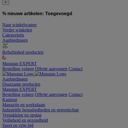
×
% nieuwe artikelen:
Toegevoegd
Naar winkelwagen
Verder winkelen
Categorieën
Aanbiedingen
Refurbished producten
Manutan EXPERT
Bestelling volgen
Offerte aanvragen
Contact
Aanbiedingen
Duurzame producten
Manutan EXPERT
Bestelling volgen
Offerte aanvragen
Contact
Kantoor
Magazijn en werkplaats
Industriële benodigdheden en gereedschap
Verpakking en opslag
Veiligheid en gezondheid
Sport en vrije tijd