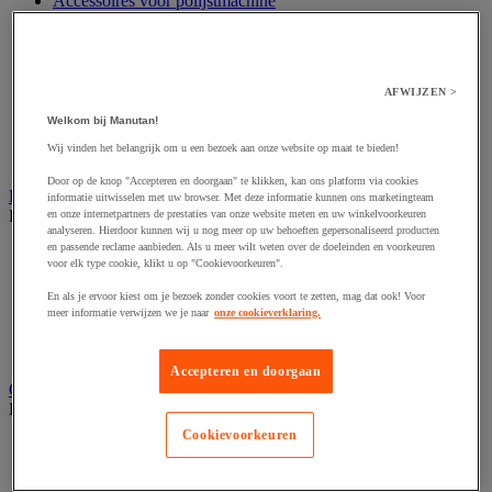
Accessoires voor polijstmachine
Accessoires voor schaafmachine
Accessoires voor schroevendraaier
Accessoires voor schuurmachine
Accessoires voor slijpmachine
AFWIJZEN >
Accessoires voor snij- en snoeigereedschap
Accessoires voor snij-schuurmachine
Welkom bij Manutan!
Accessoires voor spijkermachine
Wij vinden het belangrijk om u een bezoek aan onze website op maat te bieden!
Accessoires voor zaag
Door op de knop "Accepteren en doorgaan" te klikken, kan ons platform via cookies
Elektrische toebehoren en verlichting
informatie uitwisselen met uw browser. Met deze informatie kunnen ons marketingteam
Bekijk de hele productgroep
en onze internetpartners de prestaties van onze website meten en uw winkelvoorkeuren
analyseren. Hierdoor kunnen wij u nog meer op uw behoeften gepersonaliseerd producten
en passende reclame aanbieden. Als u meer wilt weten over de doeleinden en voorkeuren
Accessoires voor elektrisch schakelpaneel
voor elk type cookie, klikt u op "Cookievoorkeuren".
Batterij, oplader en kabel
Elektrische kabel
En als je ervoor kiest om je bezoek zonder cookies voort te zetten, mag dat ook! Voor
Elektrische uitrusting
meer informatie verwijzen we je naar
onze cookieverklaring.
Verlengsnoer, stekkerdoos en kapelhaspel
Wandcontactdoos en schakelaar
Accepteren en doorgaan
Gereedschap opbergen
Bekijk de hele productgroep
Cookievoorkeuren
Assortimentsdoos en gereedschapkoffer
Gereedschapskist en opbergtas
Gereedschapskoffer en versterkte kist