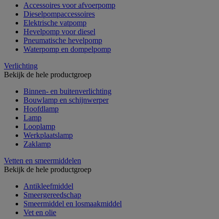
Accessoires voor afvoerpomp
Dieselpompaccessoires
Elektrische vatpomp
Hevelpomp voor diesel
Pneumatische hevelpomp
Waterpomp en dompelpomp
Verlichting
Bekijk de hele productgroep
Binnen- en buitenverlichting
Bouwlamp en schijnwerper
Hoofdlamp
Lamp
Looplamp
Werkplaatslamp
Zaklamp
Vetten en smeermiddelen
Bekijk de hele productgroep
Antikleefmiddel
Smeergereedschap
Smeermiddel en losmaakmiddel
Vet en olie