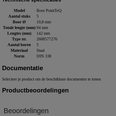
Model
Boor PointTeQ
Aantal stuks
5
Boor Ø
10,8 mm
Totale lengte (mm)
94 mm
Lengtes (mm)
142 mm
Type nr.
2608577276
Aantal boren
5
Materiaal
Staal
Norm
DIN 338
Documentatie
Selecteer je product om de beschikbare documenten te tonen
Productbeoordelingen