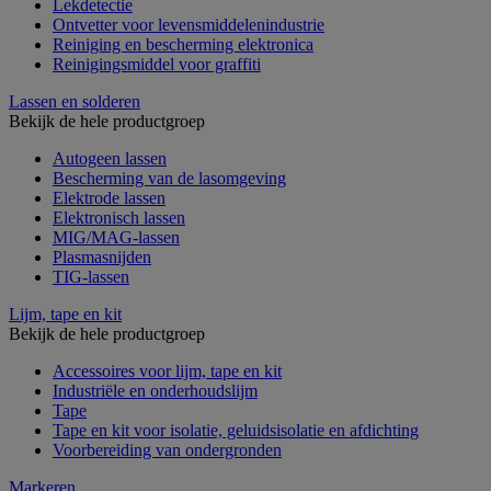
Lekdetectie
Ontvetter voor levensmiddelenindustrie
Reiniging en bescherming elektronica
Reinigingsmiddel voor graffiti
Lassen en solderen
Bekijk de hele productgroep
Autogeen lassen
Bescherming van de lasomgeving
Elektrode lassen
Elektronisch lassen
MIG/MAG-lassen
Plasmasnijden
TIG-lassen
Lijm, tape en kit
Bekijk de hele productgroep
Accessoires voor lijm, tape en kit
Industriële en onderhoudslijm
Tape
Tape en kit voor isolatie, geluidsisolatie en afdichting
Voorbereiding van ondergronden
Markeren