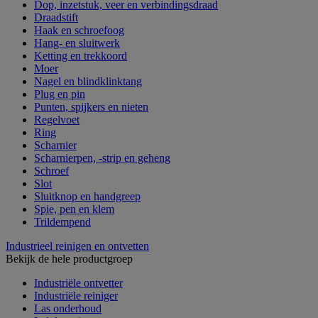
Dop, inzetstuk, veer en verbindingsdraad
Draadstift
Haak en schroefoog
Hang- en sluitwerk
Ketting en trekkoord
Moer
Nagel en blindklinktang
Plug en pin
Punten, spijkers en nieten
Regelvoet
Ring
Scharnier
Scharnierpen, -strip en geheng
Schroef
Slot
Sluitknop en handgreep
Spie, pen en klem
Trildempend
Industrieel reinigen en ontvetten
Bekijk de hele productgroep
Industriële ontvetter
Industriële reiniger
Las onderhoud