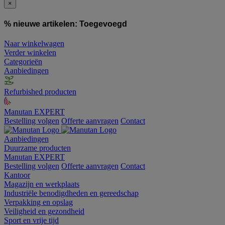
×
% nieuwe artikelen:
Toegevoegd
Naar winkelwagen
Verder winkelen
Categorieën
Aanbiedingen
Refurbished producten
Manutan EXPERT
Bestelling volgen
Offerte aanvragen
Contact
Aanbiedingen
Duurzame producten
Manutan EXPERT
Bestelling volgen
Offerte aanvragen
Contact
Kantoor
Magazijn en werkplaats
Industriële benodigdheden en gereedschap
Verpakking en opslag
Veiligheid en gezondheid
Sport en vrije tijd