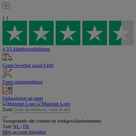
×
{ }
4,3/5 klantbeoordelingen
Gratis levering vanaf €100
Eigen montagedienst
Oplossingen op maat
Zoek
Voorgestelde site content en zoekgeschiedenismenu
Taal:
NL
/
FR
Mijn account
Inloggen