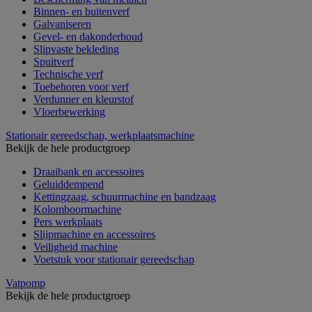
Binnen- en buitenverf
Galvaniseren
Gevel- en dakonderhoud
Slipvaste bekleding
Spuitverf
Technische verf
Toebehoren voor verf
Verdunner en kleurstof
Vloerbewerking
Stationair gereedschap, werkplaatsmachine
Bekijk de hele productgroep
Draaibank en accessoires
Geluiddempend
Kettingzaag, schuurmachine en bandzaag
Kolomboormachine
Pers werkplaats
Slijpmachine en accessoires
Veiligheid machine
Voetstuk voor stationair gereedschap
Vatpomp
Bekijk de hele productgroep