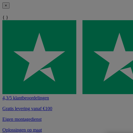
×
{ }
4,3/5 klantbeoordelingen
Gratis levering vanaf €100
Eigen montagedienst
Oplossingen op maat