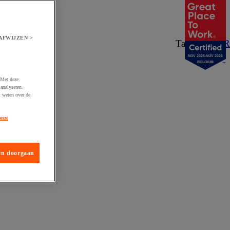
AFWIJZEN >
Taal:
NL
/
FR
NOV 2025-NOV 2026
BELGIUM
 Met deze
analyseren.
t weten over de
onze
en doorgaan