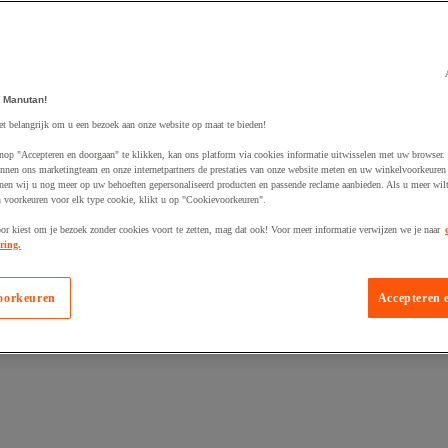
 Manutan!
et belangrijk om u een bezoek aan onze website op maat te bieden!
egevoegd aan winkelwagen
nop "Accepteren en doorgaan" te klikken, kan ons platform via cookies informatie uitwisselen met uw browser.
nnen ons marketingteam en onze internetpartners de prestaties van onze website meten en uw winkelvoorkeuren 
nen wij u nog meer op uw behoeften gepersonaliseerd producten en passende reclame aanbieden. Als u meer wil
n voorkeuren voor elk type cookie, klikt u op "Cookievoorkeuren".
oor kiest om je bezoek zonder cookies voort te zetten, mag dat ook! Voor meer informatie verwijzen we je naar
ring.
oorkeuren
Accepteren 