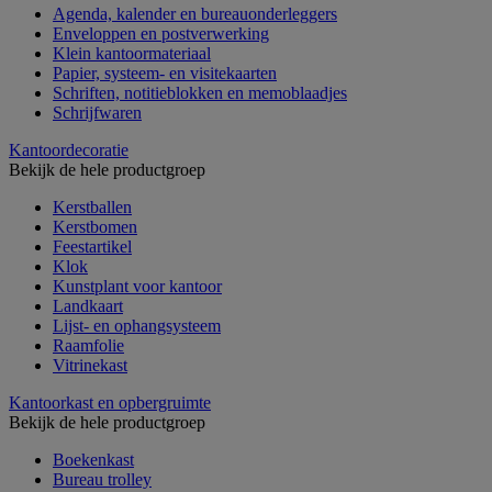
Agenda, kalender en bureauonderleggers
Enveloppen en postverwerking
Klein kantoormateriaal
Papier, systeem- en visitekaarten
Schriften, notitieblokken en memoblaadjes
Schrijfwaren
Kantoordecoratie
Bekijk de hele productgroep
Kerstballen
Kerstbomen
Feestartikel
Klok
Kunstplant voor kantoor
Landkaart
Lijst- en ophangsysteem
Raamfolie
Vitrinekast
Kantoorkast en opbergruimte
Bekijk de hele productgroep
Boekenkast
Bureau trolley