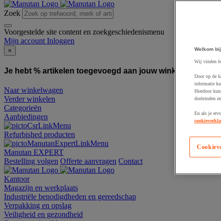
Zoek
Voorgestelde site content en zoekgeschiedenismenu
Mijn account
Inloggen
Welkom bij
×
Wij vinden h
Je hebt % artikelen toegevoegd aan jouw winkelwagen:
To
Door op de k
informatie ku
Naar winkelwagen
Hierdoor kun
Verder winkelen
doeleinden e
Categorieën
En als je erv
Aanbiedingen
cookieverkla
Refurbished producten
Cookiev
Manutan EXPERT
Bestelling volgen
Offerte aanvragen
Contact
Kantoor
Magazijn en werkplaats
Industriële benodigdheden en gereedschap
Verpakking en opslag
Veiligheid en gezondheid