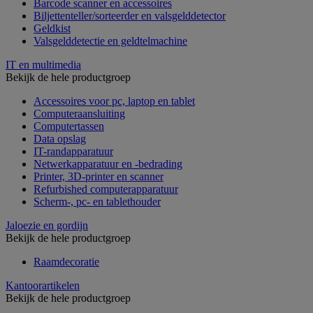
Barcode scanner en accessoires
Biljettenteller/sorteerder en valsgelddetector
Geldkist
Valsgelddetectie en geldtelmachine
IT en multimedia
Bekijk de hele productgroep
Accessoires voor pc, laptop en tablet
Computeraansluiting
Computertassen
Data opslag
IT-randapparatuur
Netwerkapparatuur en -bedrading
Printer, 3D-printer en scanner
Refurbished computerapparatuur
Scherm-, pc- en tablethouder
Jaloezie en gordijn
Bekijk de hele productgroep
Raamdecoratie
Kantoorartikelen
Bekijk de hele productgroep