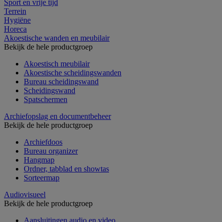
Sport en vrije tijd
Terrein
Hygiëne
Horeca
Akoestische wanden en meubilair
Bekijk de hele productgroep
Akoestisch meubilair
Akoestische scheidingswanden
Bureau scheidingswand
Scheidingswand
Spatschermen
Archiefopslag en documentbeheer
Bekijk de hele productgroep
Archiefdoos
Bureau organizer
Hangmap
Ordner, tabblad en showtas
Sorteermap
Audiovisueel
Bekijk de hele productgroep
Aansluitingen audio en video