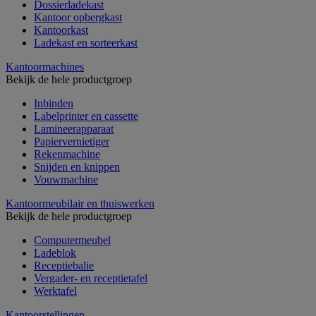
Dossierladekast
Kantoor opbergkast
Kantoorkast
Ladekast en sorteerkast
Kantoormachines
Bekijk de hele productgroep
Inbinden
Labelprinter en cassette
Lamineerapparaat
Papiervernietiger
Rekenmachine
Snijden en knippen
Vouwmachine
Kantoormeubilair en thuiswerken
Bekijk de hele productgroep
Computermeubel
Ladeblok
Receptiebalie
Vergader- en receptietafel
Werktafel
Kantoorstellingen