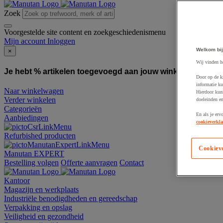
Zoek
Voorgestelde site content en zoekgeschiedenismenu
Mijn account
Inloggen
Welkom bij
×
Wij vinden h
Je hebt % artikelen toegevoegd aan jouw winkelwagen:
To
Door op de k
informatie ku
Naar winkelwagen
Hierdoor kun
Verder winkelen
doeleinden e
Categorieën
En als je erv
Aanbiedingen
cookieverkla
Refurbished producten
Cookiev
Manutan EXPERT
Bestelling volgen
Offerte aanvragen
Contact
Kantoor
Magazijn en werkplaats
Industriële benodigdheden en gereedschap
Verpakking en opslag
Veiligheid en gezondheid