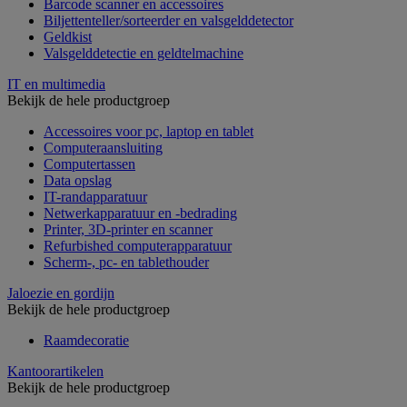
Barcode scanner en accessoires
Biljettenteller/sorteerder en valsgelddetector
Geldkist
Valsgelddetectie en geldtelmachine
IT en multimedia
Bekijk de hele productgroep
Accessoires voor pc, laptop en tablet
Computeraansluiting
Computertassen
Data opslag
IT-randapparatuur
Netwerkapparatuur en -bedrading
Printer, 3D-printer en scanner
Refurbished computerapparatuur
Scherm-, pc- en tablethouder
Jaloezie en gordijn
Bekijk de hele productgroep
Raamdecoratie
Kantoorartikelen
Bekijk de hele productgroep