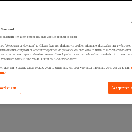
 Manutan!
et belangrijk om u een bezoek aan onze website op maat te bieden!
egevoegd aan winkelwagen
nop "Accepteren en doorgaan" te klikken, kan ons platform via cookies informatie uitwisselen met uw browser.
nnen ons marketingteam en onze internetpartners de prestaties van onze website meten en uw winkelvoorkeuren 
nen wij u nog meer op uw behoeften gepersonaliseerd producten en passende reclame aanbieden. Als u meer wil
n voorkeuren voor elk type cookie, klikt u op "Cookievoorkeuren".
oor kiest om je bezoek zonder cookies voort te zetten, mag dat ook! Voor meer informatie verwijzen we je naar
ring.
oorkeuren
Accepteren 