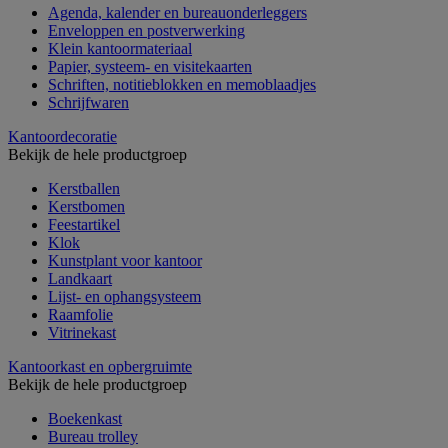
Agenda, kalender en bureauonderleggers
Enveloppen en postverwerking
Klein kantoormateriaal
Papier, systeem- en visitekaarten
Schriften, notitieblokken en memoblaadjes
Schrijfwaren
Kantoordecoratie
Bekijk de hele productgroep
Kerstballen
Kerstbomen
Feestartikel
Klok
Kunstplant voor kantoor
Landkaart
Lijst- en ophangsysteem
Raamfolie
Vitrinekast
Kantoorkast en opbergruimte
Bekijk de hele productgroep
Boekenkast
Bureau trolley