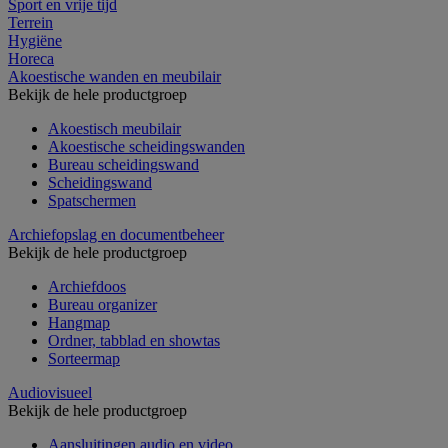
Sport en vrije tijd
Terrein
Hygiëne
Horeca
Akoestische wanden en meubilair
Bekijk de hele productgroep
Akoestisch meubilair
Akoestische scheidingswanden
Bureau scheidingswand
Scheidingswand
Spatschermen
Archiefopslag en documentbeheer
Bekijk de hele productgroep
Archiefdoos
Bureau organizer
Hangmap
Ordner, tabblad en showtas
Sorteermap
Audiovisueel
Bekijk de hele productgroep
Aansluitingen audio en video