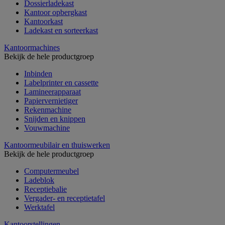
Dossierladekast
Kantoor opbergkast
Kantoorkast
Ladekast en sorteerkast
Kantoormachines
Bekijk de hele productgroep
Inbinden
Labelprinter en cassette
Lamineerapparaat
Papiervernietiger
Rekenmachine
Snijden en knippen
Vouwmachine
Kantoormeubilair en thuiswerken
Bekijk de hele productgroep
Computermeubel
Ladeblok
Receptiebalie
Vergader- en receptietafel
Werktafel
Kantoorstellingen