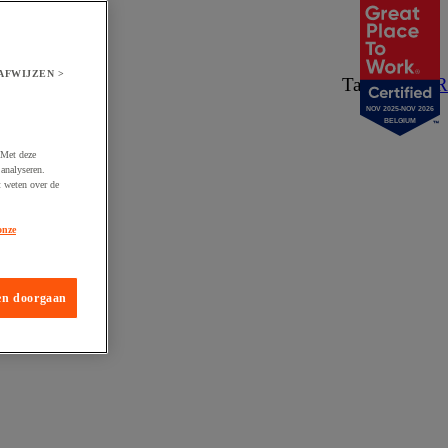
AFWIJZEN >
Taal:
NL
/
FR
NOV 2025-NOV 2026
BELGIUM
 Met deze
analyseren.
t weten over de
onze
en doorgaan