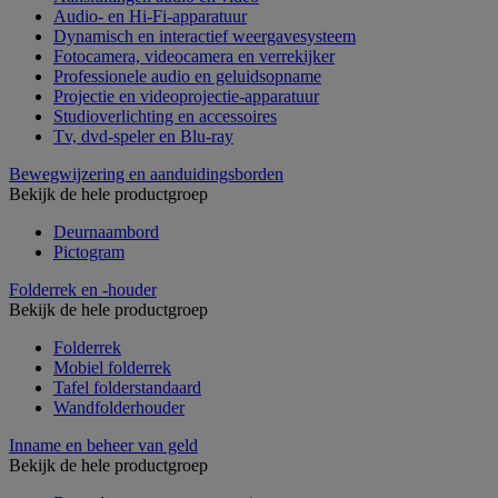
Audio- en Hi-Fi-apparatuur
Dynamisch en interactief weergavesysteem
Fotocamera, videocamera en verrekijker
Professionele audio en geluidsopname
Projectie en videoprojectie-apparatuur
Studioverlichting en accessoires
Tv, dvd-speler en Blu-ray
Bewegwijzering en aanduidingsborden
Bekijk de hele productgroep
Deurnaambord
Pictogram
Folderrek en -houder
Bekijk de hele productgroep
Folderrek
Mobiel folderrek
Tafel folderstandaard
Wandfolderhouder
Inname en beheer van geld
Bekijk de hele productgroep