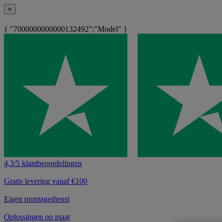
×
{ "7000000000000132492":"Model" }
4,3/5 klantbeoordelingen
Gratis levering vanaf €100
Eigen montagedienst
Oplossingen op maat