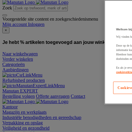
Zoek
Voorgestelde site content en zoekgeschiedenismenu
Mijn account
Inloggen
Welkom bij
×
Wij vinden h
Je hebt % artikelen toegevoegd aan jouw winkelwagen:
To
Door op de k
informatie ku
Naar winkelwagen
Hierdoor kun
Verder winkelen
doeleinden e
Categorieën
En als je erv
Aanbiedingen
cookieverkla
Refurbished producten
Cookiev
Manutan EXPERT
Bestelling volgen
Offerte aanvragen
Contact
Kantoor
Magazijn en werkplaats
Industriële benodigdheden en gereedschap
Verpakking en opslag
Veiligheid en gezondheid