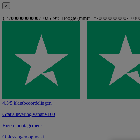
×
{ "7000000000007102519":"Hoogte (mm)" , "700000000000710300
4,3/5 klantbeoordelingen
Gratis levering vanaf €100
Eigen montagedienst
Oplossingen op maat