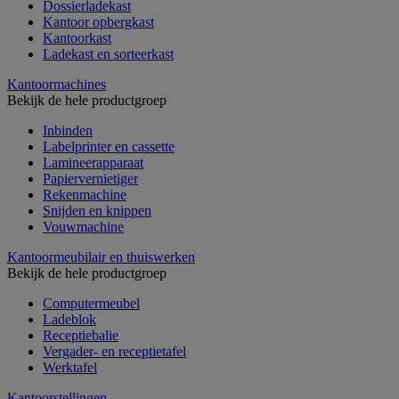
Dossierladekast
Kantoor opbergkast
Kantoorkast
Ladekast en sorteerkast
Kantoormachines
Bekijk de hele productgroep
Inbinden
Labelprinter en cassette
Lamineerapparaat
Papiervernietiger
Rekenmachine
Snijden en knippen
Vouwmachine
Kantoormeubilair en thuiswerken
Bekijk de hele productgroep
Computermeubel
Ladeblok
Receptiebalie
Vergader- en receptietafel
Werktafel
Kantoorstellingen