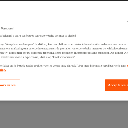
 Manutan!
et belangrijk om u een bezoek aan onze website op maat te bieden!
egevoegd aan winkelwagen
nop "Accepteren en doorgaan" te klikken, kan ons platform via cookies informatie uitwisselen met uw browser.
nnen ons marketingteam en onze internetpartners de prestaties van onze website meten en uw winkelvoorkeuren 
nen wij u nog meer op uw behoeften gepersonaliseerd producten en passende reclame aanbieden. Als u meer wil
n voorkeuren voor elk type cookie, klikt u op "Cookievoorkeuren".
oor kiest om je bezoek zonder cookies voort te zetten, mag dat ook! Voor meer informatie verwijzen we je naar
ring.
oorkeuren
Accepteren 