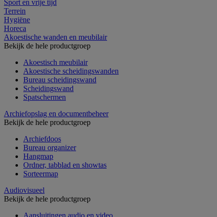
Sport en vrije tijd
Terrein
Hygiëne
Horeca
Akoestische wanden en meubilair
Bekijk de hele productgroep
Akoestisch meubilair
Akoestische scheidingswanden
Bureau scheidingswand
Scheidingswand
Spatschermen
Archiefopslag en documentbeheer
Bekijk de hele productgroep
Archiefdoos
Bureau organizer
Hangmap
Ordner, tabblad en showtas
Sorteermap
Audiovisueel
Bekijk de hele productgroep
Aansluitingen audio en video