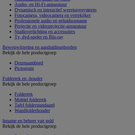
Audio- en Hi-Fi-apparatuur
Dynamisch en interactief weergavesysteem
Fotocamera, videocamera en verrekijker
Professionele audio en geluidsopname
Projectie en videoprojectie-apparatuur
Studioverlichting en accessoires
Tv, dvd-speler en Blu-ray
Bewegwijzering en aanduidingsborden
Bekijk de hele productgroep
Deurnaambord
Pictogram
Folderrek en -houder
Bekijk de hele productgroep
Folderrek
Mobiel folderrek
Tafel folderstandaard
Wandfolderhouder
Inname en beheer van geld
Bekijk de hele productgroep