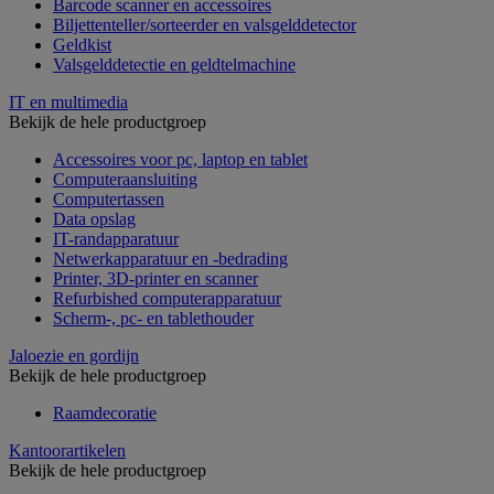
Barcode scanner en accessoires
Biljettenteller/sorteerder en valsgelddetector
Geldkist
Valsgelddetectie en geldtelmachine
IT en multimedia
Bekijk de hele productgroep
Accessoires voor pc, laptop en tablet
Computeraansluiting
Computertassen
Data opslag
IT-randapparatuur
Netwerkapparatuur en -bedrading
Printer, 3D-printer en scanner
Refurbished computerapparatuur
Scherm-, pc- en tablethouder
Jaloezie en gordijn
Bekijk de hele productgroep
Raamdecoratie
Kantoorartikelen
Bekijk de hele productgroep