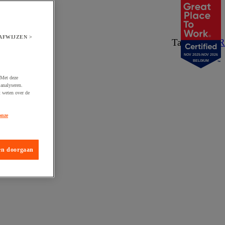
AFWIJZEN >
Taal:
NL
/
FR
NOV 2025-NOV 2026
BELGIUM
 Met deze
analyseren.
t weten over de
onze
en doorgaan