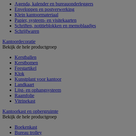
Agenda, kalender en bureauonderleggers
Enveloppen en postverwerking
Klein kantoormateriaal
Papier, systeem- en visitekaarten
Schriften, notitieblokken en memoblaadjes
Schrijfwaren
Kantoordecoratie
Bekijk de hele productgroep
Kerstballen
Kerstbomen
Feestartikel
Klok
Kunstplant voor kantoor
Landkaart
Lijst- en ophangsysteem
Raamfolie
Vitrinekast
Kantoorkast en opbergruimte
Bekijk de hele productgroep
Boekenkast
Bureau trolley