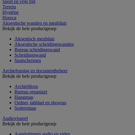
Sport en vrije tijd
Terrein
Hygiëne
Horeca
Akoestische wanden en meubilair
Bekijk de hele productgroep
Akoestisch meubilair
Akoestische scheidingswanden
Bureau scheidingswand
Scheidingswand
Spatschermen
Archiefopslag en documentbeheer
Bekijk de hele productgroep
Archiefdoos
Bureau organizer
Hangmap
Ordner, tabblad en showtas
Sorteermap
Audiovisueel
Bekijk de hele productgroep
Aansluitingen audio en video