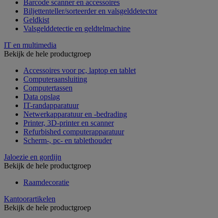
Barcode scanner en accessoires
Biljettenteller/sorteerder en valsgelddetector
Geldkist
Valsgelddetectie en geldtelmachine
IT en multimedia
Bekijk de hele productgroep
Accessoires voor pc, laptop en tablet
Computeraansluiting
Computertassen
Data opslag
IT-randapparatuur
Netwerkapparatuur en -bedrading
Printer, 3D-printer en scanner
Refurbished computerapparatuur
Scherm-, pc- en tablethouder
Jaloezie en gordijn
Bekijk de hele productgroep
Raamdecoratie
Kantoorartikelen
Bekijk de hele productgroep