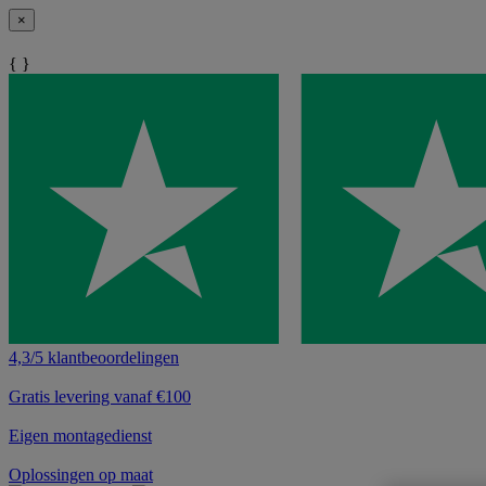
×
{ }
4,3/5 klantbeoordelingen
Gratis levering vanaf €100
Eigen montagedienst
Oplossingen op maat