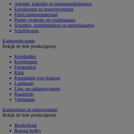
Agenda, kalender en bureauonderleggers
Enveloppen en postverwerking
Klein kantoormateriaal
Papier, systeem- en visitekaarten
Schriften, notitieblokken en memoblaadjes
Schrijfwaren
Kantoordecoratie
Bekijk de hele productgroep
Kerstballen
Kerstbomen
Feestartikel
Klok
Kunstplant voor kantoor
Landkaart
Lijst- en ophangsysteem
Raamfolie
Vitrinekast
Kantoorkast en opbergruimte
Bekijk de hele productgroep
Boekenkast
Bureau trolley