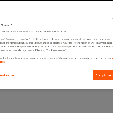
 Manutan!
et belangrijk om u een bezoek aan onze website op maat te bieden!
egevoegd aan winkelwagen
nop "Accepteren en doorgaan" te klikken, kan ons platform via cookies informatie uitwisselen met uw browser.
nnen ons marketingteam en onze internetpartners de prestaties van onze website meten en uw winkelvoorkeuren 
nen wij u nog meer op uw behoeften gepersonaliseerd producten en passende reclame aanbieden. Als u meer wil
n voorkeuren voor elk type cookie, klikt u op "Cookievoorkeuren".
oor kiest om je bezoek zonder cookies voort te zetten, mag dat ook! Voor meer informatie verwijzen we je naar
ring.
oorkeuren
Accepteren 