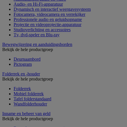
Audio- en Hi-Fi-apparatuur
Dynamisch en interactief weergavesysteem
Fotocamera, videocamera en verrekijker
Professionele audio en geluidsopname
Projectie en videoprojectie-apparatuur
Studioverlichting en accessoires
Tv, dvd-speler en Blu-ray
Bewegwijzering en aanduidingsborden
Bekijk de hele productgroep
Deurnaambord
Pictogram
Folderrek en -houder
Bekijk de hele productgroep
Folderrek
Mobiel folderrek
Tafel folderstandaard
Wandfolderhouder
Inname en beheer van geld
Bekijk de hele productgroep