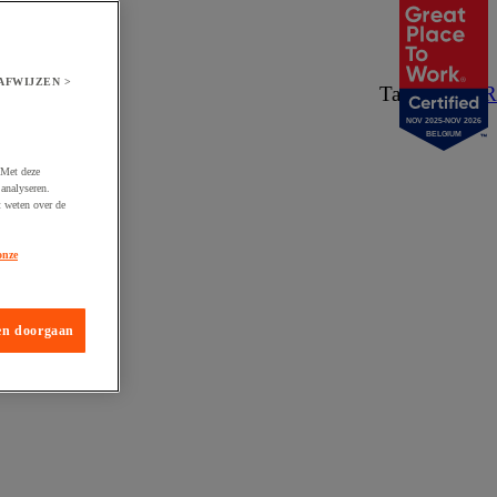
AFWIJZEN >
Taal:
NL
/
FR
NOV 2025-NOV 2026
BELGIUM
 Met deze
analyseren.
t weten over de
onze
en doorgaan