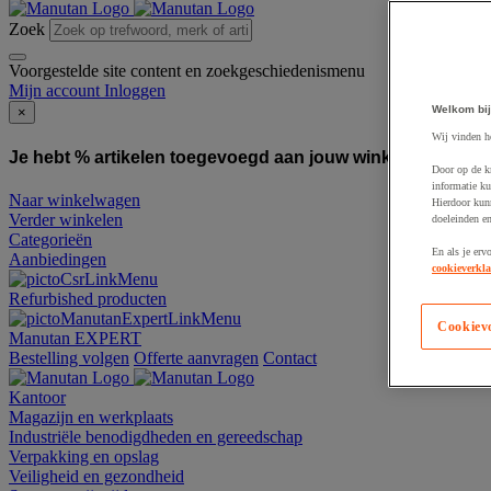
Zoek
Voorgestelde site content en zoekgeschiedenismenu
Mijn account
Inloggen
Welkom bij
×
Wij vinden h
Je hebt % artikelen toegevoegd aan jouw winkelwagen:
To
Door op de k
informatie ku
Naar winkelwagen
Hierdoor kun
Verder winkelen
doeleinden e
Categorieën
En als je erv
Aanbiedingen
cookieverkla
Refurbished producten
Cookiev
Manutan EXPERT
Bestelling volgen
Offerte aanvragen
Contact
Kantoor
Magazijn en werkplaats
Industriële benodigdheden en gereedschap
Verpakking en opslag
Veiligheid en gezondheid