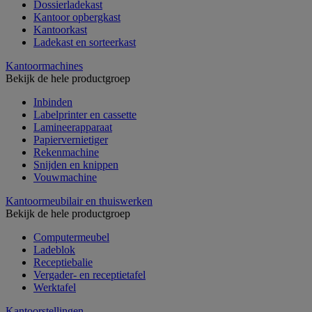
Dossierladekast
Kantoor opbergkast
Kantoorkast
Ladekast en sorteerkast
Kantoormachines
Bekijk de hele productgroep
Inbinden
Labelprinter en cassette
Lamineerapparaat
Papiervernietiger
Rekenmachine
Snijden en knippen
Vouwmachine
Kantoormeubilair en thuiswerken
Bekijk de hele productgroep
Computermeubel
Ladeblok
Receptiebalie
Vergader- en receptietafel
Werktafel
Kantoorstellingen