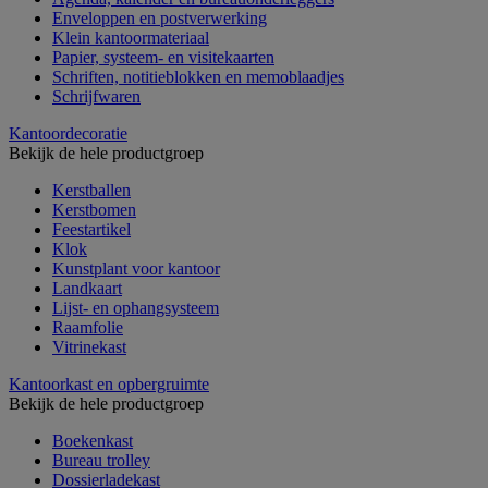
Enveloppen en postverwerking
Klein kantoormateriaal
Papier, systeem- en visitekaarten
Schriften, notitieblokken en memoblaadjes
Schrijfwaren
Kantoordecoratie
Bekijk de hele productgroep
Kerstballen
Kerstbomen
Feestartikel
Klok
Kunstplant voor kantoor
Landkaart
Lijst- en ophangsysteem
Raamfolie
Vitrinekast
Kantoorkast en opbergruimte
Bekijk de hele productgroep
Boekenkast
Bureau trolley
Dossierladekast