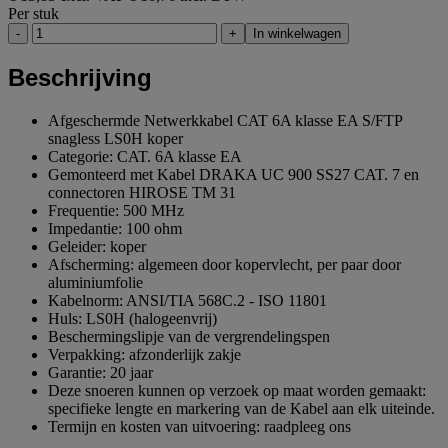
Per stuk
-
+
In winkelwagen
Beschrijving
Afgeschermde Netwerkkabel CAT 6A klasse EA S/FTP
snagless LS0H koper
Categorie: CAT. 6A klasse EA
Gemonteerd met Kabel DRAKA UC 900 SS27 CAT. 7 en
connectoren HIROSE TM 31
Frequentie: 500 MHz
Impedantie: 100 ohm
Geleider: koper
Afscherming: algemeen door kopervlecht, per paar door
aluminiumfolie
Kabelnorm: ANSI/TIA 568C.2 - ISO 11801
Huls: LS0H (halogeenvrij)
Beschermingslipje van de vergrendelingspen
Verpakking: afzonderlijk zakje
Garantie: 20 jaar
Deze snoeren kunnen op verzoek op maat worden gemaakt:
specifieke lengte en markering van de Kabel aan elk uiteinde.
Termijn en kosten van uitvoering: raadpleeg ons