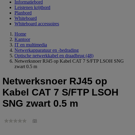
Informatiebord
Leistenen krijtbord
Planbord
Whiteboard
Whiteboard accessoires
Home
Kantoor
IT en multimedia
Netwerkapparatuur en -bedrading
Optische netwerkkabel en draadbrug
(48)
Netwerksnoer RJ45 op Kabel CAT 7 S/FTP LSOH SNG
zwart 0.5 m
Netwerksnoer RJ45 op
Kabel CAT 7 S/FTP LSOH
SNG zwart 0.5 m
(0)
Geen
scorewaarde
Dezelfde