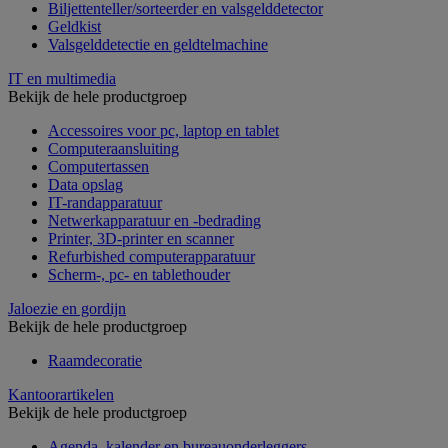
Biljettenteller/sorteerder en valsgelddetector
Geldkist
Valsgelddetectie en geldtelmachine
IT en multimedia
Bekijk de hele productgroep
Accessoires voor pc, laptop en tablet
Computeraansluiting
Computertassen
Data opslag
IT-randapparatuur
Netwerkapparatuur en -bedrading
Printer, 3D-printer en scanner
Refurbished computerapparatuur
Scherm-, pc- en tablethouder
Jaloezie en gordijn
Bekijk de hele productgroep
Raamdecoratie
Kantoorartikelen
Bekijk de hele productgroep
Agenda, kalender en bureauonderleggers