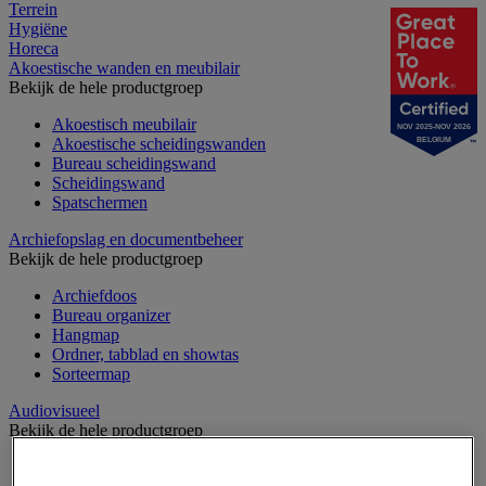
Terrein
Hygiëne
Horeca
Akoestische wanden en meubilair
Bekijk de hele productgroep
Akoestisch meubilair
NOV 2025-NOV 2026
Akoestische scheidingswanden
BELGIUM
Bureau scheidingswand
Scheidingswand
Spatschermen
Archiefopslag en documentbeheer
Bekijk de hele productgroep
Archiefdoos
Bureau organizer
Hangmap
Ordner, tabblad en showtas
Sorteermap
Audiovisueel
Bekijk de hele productgroep
Aansluitingen audio en video