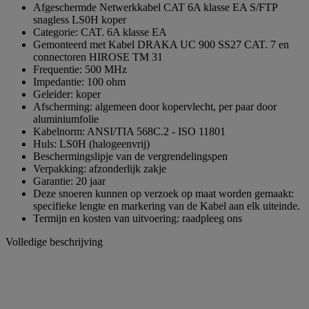
paginalink.
Afgeschermde Netwerkkabel CAT 6A klasse EA S/FTP
snagless LS0H koper
Categorie: CAT. 6A klasse EA
Gemonteerd met Kabel DRAKA UC 900 SS27 CAT. 7 en
connectoren HIROSE TM 31
Frequentie: 500 MHz
Impedantie: 100 ohm
Geleider: koper
Afscherming: algemeen door kopervlecht, per paar door
aluminiumfolie
Kabelnorm: ANSI/TIA 568C.2 - ISO 11801
Huls: LS0H (halogeenvrij)
Beschermingslipje van de vergrendelingspen
Verpakking: afzonderlijk zakje
Garantie: 20 jaar
Deze snoeren kunnen op verzoek op maat worden gemaakt:
specifieke lengte en markering van de Kabel aan elk uiteinde.
Termijn en kosten van uitvoering: raadpleeg ons
Volledige beschrijving