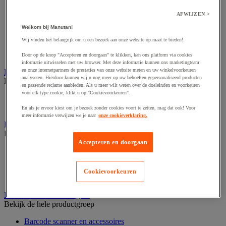
Audio- en Hi-Fi-apparatuur
Dynamisch en interactief weergavesysteem
AFWIJZEN >
Fotocamera, videocamera en verrekijker
Professionele audio en geluidsopname
Welkom bij Manutan!
Projectie en videoprojectie-apparatuur
Wij vinden het belangrijk om u een bezoek aan onze website op maat te bieden!
Studioverlichting en accessoires
Tv, dvd-speler en Blu-ray
Door op de knop "Accepteren en doorgaan" te klikken, kan ons platform via cookies
informatie uitwisselen met uw browser. Met deze informatie kunnen ons marketingteam
en onze internetpartners de prestaties van onze website meten en uw winkelvoorkeuren
Bewegwijzering en aanduidingsborden
analyseren. Hierdoor kunnen wij u nog meer op uw behoeften gepersonaliseerd producten
Bekijk de hele productgroep
en passende reclame aanbieden. Als u meer wilt weten over de doeleinden en voorkeuren
voor elk type cookie, klikt u op "Cookievoorkeuren".
Deurnaambord
Pictogram
En als je ervoor kiest om je bezoek zonder cookies voort te zetten, mag dat ook! Voor
meer informatie verwijzen we je naar
onze cookieverklaring.
Folderrek en -houder
Bekijk de hele productgroep
Accepteren en doorgaan
Folderrek
Mobiel folderrek
Tafel folderstandaard
Cookievoorkeuren
Wandfolderhouder
Inname en beheer van geld
Bekijk de hele productgroep
Barcode scanner en accessoires