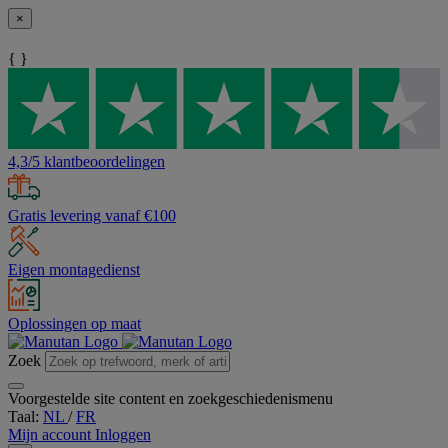
×
{ }
4,3/5 klantbeoordelingen
Gratis levering vanaf €100
Eigen montagedienst
Oplossingen op maat
Zoek
Voorgestelde site content en zoekgeschiedenismenu
Taal:
NL
/
FR
Mijn account
Inloggen