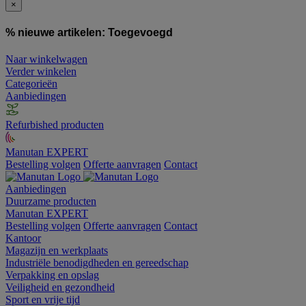
×
% nieuwe artikelen:
Toegevoegd
Naar winkelwagen
Verder winkelen
Categorieën
Aanbiedingen
Refurbished producten
Manutan EXPERT
Bestelling volgen
Offerte aanvragen
Contact
Aanbiedingen
Duurzame producten
Manutan EXPERT
Bestelling volgen
Offerte aanvragen
Contact
Kantoor
Magazijn en werkplaats
Industriële benodigdheden en gereedschap
Verpakking en opslag
Veiligheid en gezondheid
Sport en vrije tijd