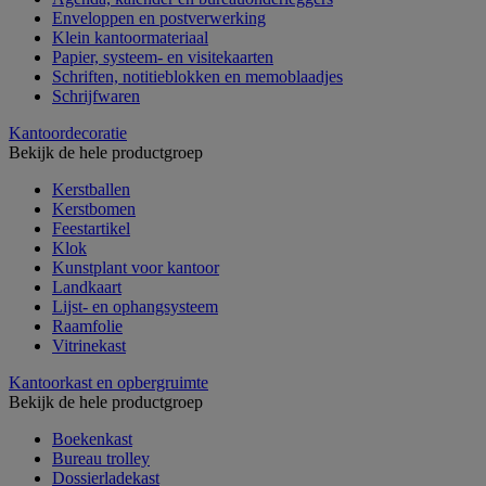
Enveloppen en postverwerking
Klein kantoormateriaal
Papier, systeem- en visitekaarten
Schriften, notitieblokken en memoblaadjes
Schrijfwaren
Kantoordecoratie
Bekijk de hele productgroep
Kerstballen
Kerstbomen
Feestartikel
Klok
Kunstplant voor kantoor
Landkaart
Lijst- en ophangsysteem
Raamfolie
Vitrinekast
Kantoorkast en opbergruimte
Bekijk de hele productgroep
Boekenkast
Bureau trolley
Dossierladekast