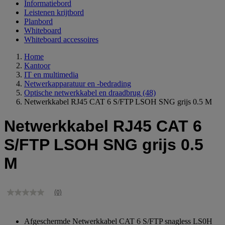
Informatiebord
Leistenen krijtbord
Planbord
Whiteboard
Whiteboard accessoires
Home
Kantoor
IT en multimedia
Netwerkapparatuur en -bedrading
Optische netwerkkabel en draadbrug
(48)
Netwerkkabel RJ45 CAT 6 S/FTP LSOH SNG grijs 0.5 M
Netwerkkabel RJ45 CAT 6
S/FTP LSOH SNG grijs 0.5
M
(0)
Geen
scorewaarde
Dezelfde
paginalink.
Afgeschermde Netwerkkabel CAT 6 S/FTP snagless LS0H