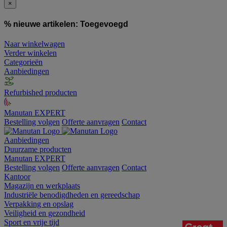
×
% nieuwe artikelen:
Toegevoegd
Naar winkelwagen
Verder winkelen
Categorieën
Aanbiedingen
Refurbished producten
Manutan EXPERT
Bestelling volgen
Offerte aanvragen
Contact
Aanbiedingen
Duurzame producten
Manutan EXPERT
Bestelling volgen
Offerte aanvragen
Contact
Kantoor
Magazijn en werkplaats
Industriële benodigdheden en gereedschap
Verpakking en opslag
Veiligheid en gezondheid
Sport en vrije tijd