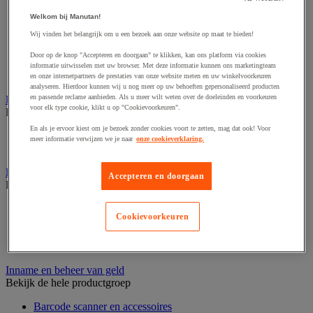
Audio- en Hi-Fi-apparatuur
Dynamisch en interactief weergavesysteem
Welkom bij Manutan!
Fotocamera, videocamera en verrekijker
Wij vinden het belangrijk om u een bezoek aan onze website op maat te bieden!
Professionele audio en geluidsopname
Projectie en videoprojectie-apparatuur
Door op de knop "Accepteren en doorgaan" te klikken, kan ons platform via cookies
Studioverlichting en accessoires
informatie uitwisselen met uw browser. Met deze informatie kunnen ons marketingteam
Tv, dvd-speler en Blu-ray
en onze internetpartners de prestaties van onze website meten en uw winkelvoorkeuren
analyseren. Hierdoor kunnen wij u nog meer op uw behoeften gepersonaliseerd producten
en passende reclame aanbieden. Als u meer wilt weten over de doeleinden en voorkeuren
Bewegwijzering en aanduidingsborden
voor elk type cookie, klikt u op "Cookievoorkeuren".
Bekijk de hele productgroep
En als je ervoor kiest om je bezoek zonder cookies voort te zetten, mag dat ook! Voor
Deurnaambord
meer informatie verwijzen we je naar
onze cookieverklaring.
Pictogram
Folderrek en -houder
Accepteren en doorgaan
Bekijk de hele productgroep
Folderrek
Cookievoorkeuren
Mobiel folderrek
Tafel folderstandaard
Wandfolderhouder
Inname en beheer van geld
Bekijk de hele productgroep
Barcode scanner en accessoires