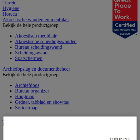
Terrein
Hygiëne
Horeca
Akoestische wanden en meubilair
Bekijk de hele productgroep
NOV 2025-NOV 2026
BELGIUM
Akoestisch meubilair
Akoestische scheidingswanden
Bureau scheidingswand
Scheidingswand
Spatschermen
Archiefopslag en documentbeheer
Bekijk de hele productgroep
Archiefdoos
Bureau organizer
Hangmap
Ordner, tabblad en showtas
Sorteermap
Audiovisueel
Bekijk de hele productgroep
Aansluitingen audio en video
AFWIJZEN >