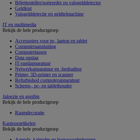
Biljettenteller/sorteerder en valsgelddetector
Geldkist
Valsgelddetectie en geldtelmachine
IT en multimedia
Bekijk de hele productgroep
Accessoires voor pc, laptop en tablet
Computeraansluiting
Computertassen
Data opslag
IT-randapparatuur
Netwerkapparatuur en -bedrading
Printer, 3D-printer en scanner
Refurbished computerapparatuur
Scherm-, pc- en tablethouder
Jaloezie en gordijn
Bekijk de hele productgroep
Raamdecoratie
Kantoorartikelen
Bekijk de hele productgroep
Agenda, kalender en bureauonderleggers