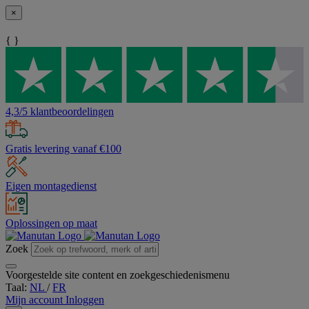
×
{ }
4,3/5 klantbeoordelingen
Gratis levering vanaf €100
Eigen montagedienst
Oplossingen op maat
Zoek
Voorgestelde site content en zoekgeschiedenismenu
Taal:
NL
/
FR
Mijn account
Inloggen