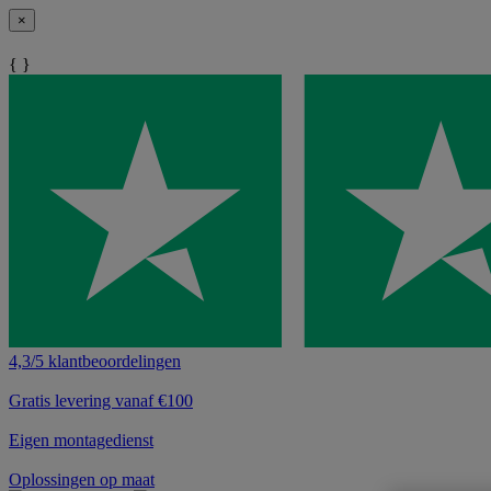
×
{ }
4,3/5 klantbeoordelingen
Gratis levering vanaf €100
Eigen montagedienst
Oplossingen op maat