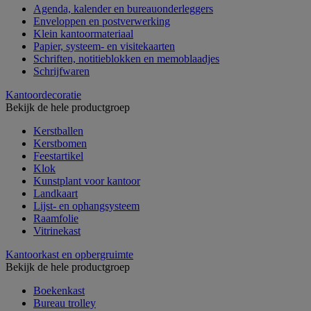
Agenda, kalender en bureauonderleggers
Enveloppen en postverwerking
Klein kantoormateriaal
Papier, systeem- en visitekaarten
Schriften, notitieblokken en memoblaadjes
Schrijfwaren
Kantoordecoratie
Bekijk de hele productgroep
Kerstballen
Kerstbomen
Feestartikel
Klok
Kunstplant voor kantoor
Landkaart
Lijst- en ophangsysteem
Raamfolie
Vitrinekast
Kantoorkast en opbergruimte
Bekijk de hele productgroep
Boekenkast
Bureau trolley