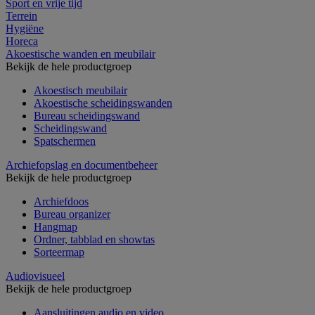
Sport en vrije tijd
Terrein
Hygiëne
Horeca
Akoestische wanden en meubilair
Bekijk de hele productgroep
Akoestisch meubilair
Akoestische scheidingswanden
Bureau scheidingswand
Scheidingswand
Spatschermen
Archiefopslag en documentbeheer
Bekijk de hele productgroep
Archiefdoos
Bureau organizer
Hangmap
Ordner, tabblad en showtas
Sorteermap
Audiovisueel
Bekijk de hele productgroep
Aansluitingen audio en video