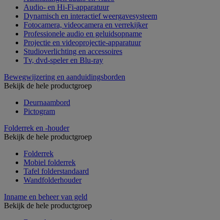
Audio- en Hi-Fi-apparatuur
Dynamisch en interactief weergavesysteem
Fotocamera, videocamera en verrekijker
Professionele audio en geluidsopname
Projectie en videoprojectie-apparatuur
Studioverlichting en accessoires
Tv, dvd-speler en Blu-ray
Bewegwijzering en aanduidingsborden
Bekijk de hele productgroep
Deurnaambord
Pictogram
Folderrek en -houder
Bekijk de hele productgroep
Folderrek
Mobiel folderrek
Tafel folderstandaard
Wandfolderhouder
Inname en beheer van geld
Bekijk de hele productgroep