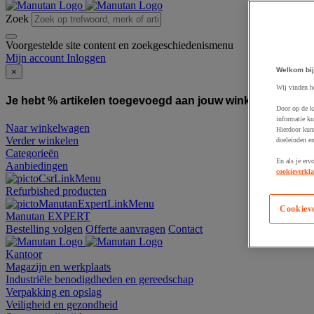
Zoek
Voorgestelde site content en zoekgeschiedenismenu
Mijn account
Inloggen
Welkom bij
×
Wij vinden h
Je hebt % artikelen toegevoegd aan jouw winkelwagen:
To
Door op de k
informatie ku
Naar winkelwagen
Hierdoor kun
Verder winkelen
doeleinden e
Categorieën
En als je erv
Aanbiedingen
cookieverkla
Refurbished producten
Cookiev
Manutan EXPERT
Bestelling volgen
Offerte aanvragen
Contact
Kantoor
Magazijn en werkplaats
Industriële benodigdheden en gereedschap
Verpakking en opslag
Veiligheid en gezondheid