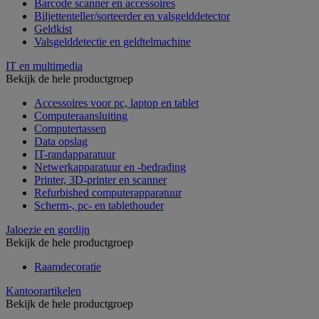
Barcode scanner en accessoires
Biljettenteller/sorteerder en valsgelddetector
Geldkist
Valsgelddetectie en geldtelmachine
IT en multimedia
Bekijk de hele productgroep
Accessoires voor pc, laptop en tablet
Computeraansluiting
Computertassen
Data opslag
IT-randapparatuur
Netwerkapparatuur en -bedrading
Printer, 3D-printer en scanner
Refurbished computerapparatuur
Scherm-, pc- en tablethouder
Jaloezie en gordijn
Bekijk de hele productgroep
Raamdecoratie
Kantoorartikelen
Bekijk de hele productgroep