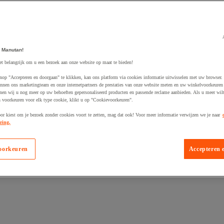
 Manutan!
et belangrijk om u een bezoek aan onze website op maat te bieden!
egevoegd aan winkelwagen
nop "Accepteren en doorgaan" te klikken, kan ons platform via cookies informatie uitwisselen met uw browser.
nnen ons marketingteam en onze internetpartners de prestaties van onze website meten en uw winkelvoorkeuren 
nen wij u nog meer op uw behoeften gepersonaliseerd producten en passende reclame aanbieden. Als u meer wil
n voorkeuren voor elk type cookie, klikt u op "Cookievoorkeuren".
oor kiest om je bezoek zonder cookies voort te zetten, mag dat ook! Voor meer informatie verwijzen we je naar
ring.
oorkeuren
Accepteren 