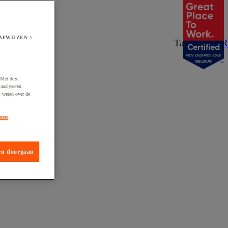
AFWIJZEN >
Taal:
NL
/
FR
NOV 2025-NOV 2026
BELGIUM
 Met deze
analyseren.
t weten over de
onze
en doorgaan