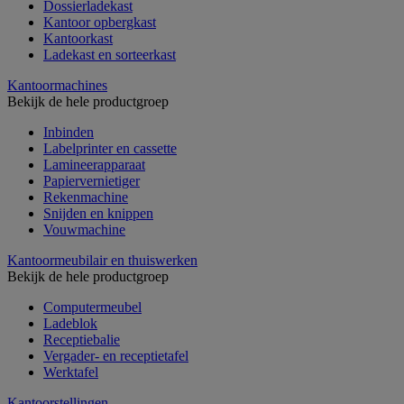
Dossierladekast
Kantoor opbergkast
Kantoorkast
Ladekast en sorteerkast
Kantoormachines
Bekijk de hele productgroep
Inbinden
Labelprinter en cassette
Lamineerapparaat
Papiervernietiger
Rekenmachine
Snijden en knippen
Vouwmachine
Kantoormeubilair en thuiswerken
Bekijk de hele productgroep
Computermeubel
Ladeblok
Receptiebalie
Vergader- en receptietafel
Werktafel
Kantoorstellingen