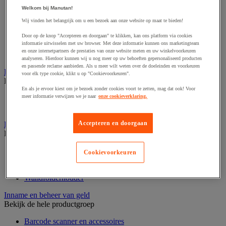
Audio- en Hi-Fi-apparatuur
Dynamisch en interactief weergavesysteem
Welkom bij Manutan!
Fotocamera, videocamera en verrekijker
Wij vinden het belangrijk om u een bezoek aan onze website op maat te bieden!
Professionele audio en geluidsopname
Projectie en videoprojectie-apparatuur
Door op de knop "Accepteren en doorgaan" te klikken, kan ons platform via cookies
informatie uitwisselen met uw browser. Met deze informatie kunnen ons marketingteam
Studioverlichting en accessoires
en onze internetpartners de prestaties van onze website meten en uw winkelvoorkeuren
Tv, dvd-speler en Blu-ray
analyseren. Hierdoor kunnen wij u nog meer op uw behoeften gepersonaliseerd producten
en passende reclame aanbieden. Als u meer wilt weten over de doeleinden en voorkeuren
Bewegwijzering en aanduidingsborden
voor elk type cookie, klikt u op "Cookievoorkeuren".
Bekijk de hele productgroep
En als je ervoor kiest om je bezoek zonder cookies voort te zetten, mag dat ook! Voor
meer informatie verwijzen we je naar
onze cookieverklaring.
Deurnaambord
Pictogram
Accepteren en doorgaan
Folderrek en -houder
Bekijk de hele productgroep
Folderrek
Cookievoorkeuren
Mobiel folderrek
Tafel folderstandaard
Wandfolderhouder
Inname en beheer van geld
Bekijk de hele productgroep
Barcode scanner en accessoires