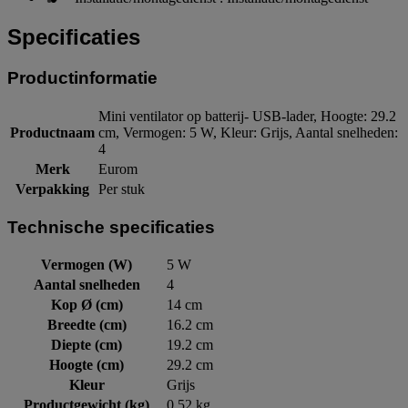
Specificaties
Productinformatie
Mini ventilator op batterij- USB-lader, Hoogte: 29.2
Productnaam
cm, Vermogen: 5 W, Kleur: Grijs, Aantal snelheden:
4
Merk
Eurom
Verpakking
Per stuk
Technische specificaties
Vermogen (W)
5 W
Aantal snelheden
4
Kop Ø (cm)
14 cm
Breedte (cm)
16.2 cm
Diepte (cm)
19.2 cm
Hoogte (cm)
29.2 cm
Kleur
Grijs
Productgewicht (kg)
0.52 kg