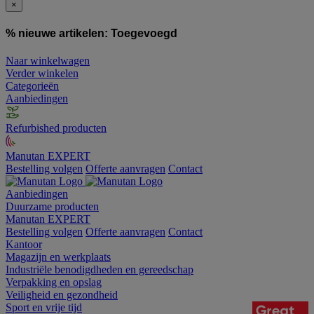
×
% nieuwe artikelen:
Toegevoegd
Naar winkelwagen
Verder winkelen
Categorieën
Aanbiedingen
Refurbished producten
Manutan EXPERT
Bestelling volgen
Offerte aanvragen
Contact
Aanbiedingen
Duurzame producten
Manutan EXPERT
Bestelling volgen
Offerte aanvragen
Contact
Kantoor
Magazijn en werkplaats
Industriële benodigdheden en gereedschap
Verpakking en opslag
Veiligheid en gezondheid
Sport en vrije tijd