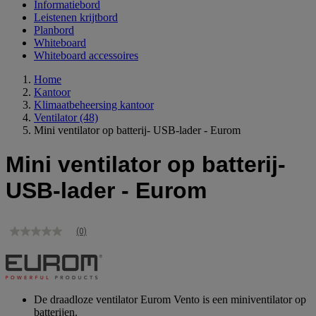
Informatiebord
Leistenen krijtbord
Planbord
Whiteboard
Whiteboard accessoires
Home
Kantoor
Klimaatbeheersing kantoor
Ventilator
(48)
Mini ventilator op batterij- USB-lader - Eurom
Mini ventilator op batterij-
USB-lader - Eurom
(0)
Geen
scorewaarde
Dezelfde
paginalink.
De draadloze ventilator Eurom Vento is een miniventilator op
batterijen.