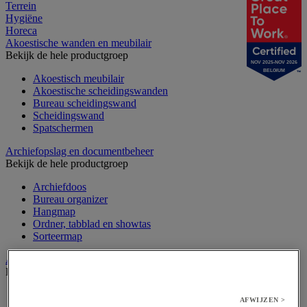
Terrein
Hygiëne
Horeca
Akoestische wanden en meubilair
Bekijk de hele productgroep
NOV 2025-NOV 2026
BELGIUM
Akoestisch meubilair
Akoestische scheidingswanden
Bureau scheidingswand
Scheidingswand
Spatschermen
Archiefopslag en documentbeheer
Bekijk de hele productgroep
Archiefdoos
Bureau organizer
Hangmap
Ordner, tabblad en showtas
Sorteermap
Audiovisueel
Bekijk de hele productgroep
Aansluitingen audio en video
AFWIJZEN >