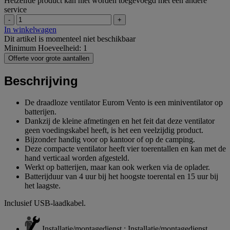
Hetzelfde product kan niet worden toegevoegd met een andere
service
-
+
In winkelwagen
Dit artikel is momenteel niet beschikbaar
Minimum Hoeveelheid: 1
Offerte voor grote aantallen
Beschrijving
De draadloze ventilator Eurom Vento is een miniventilator op
batterijen.
Dankzij de kleine afmetingen en het feit dat deze ventilator
geen voedingskabel heeft, is het een veelzijdig product.
Bijzonder handig voor op kantoor of op de camping.
Deze compacte ventilator heeft vier toerentallen en kan met de
hand verticaal worden afgesteld.
Werkt op batterijen, maar kan ook werken via de oplader.
Batterijduur van 4 uur bij het hoogste toerental en 15 uur bij
het laagste.
Inclusief USB-laadkabel.
Installatie/montagedienst : Installatie/montagedienst