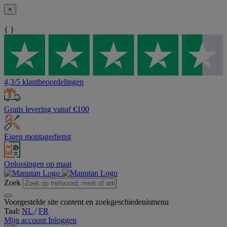
×
{ }
4,3/5 klantbeoordelingen
Gratis levering vanaf €100
Eigen montagedienst
Oplossingen op maat
Zoek
Voorgestelde site content en zoekgeschiedenismenu
Taal:
NL
/
FR
Mijn account
Inloggen