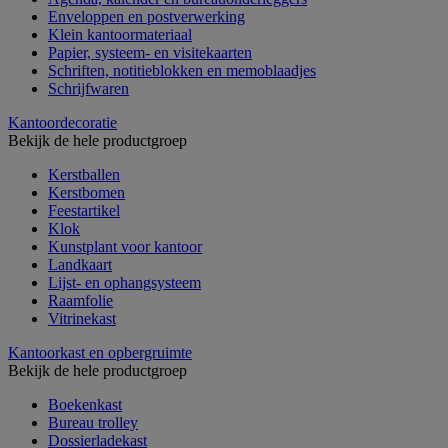
Enveloppen en postverwerking
Klein kantoormateriaal
Papier, systeem- en visitekaarten
Schriften, notitieblokken en memoblaadjes
Schrijfwaren
Kantoordecoratie
Bekijk de hele productgroep
Kerstballen
Kerstbomen
Feestartikel
Klok
Kunstplant voor kantoor
Landkaart
Lijst- en ophangsysteem
Raamfolie
Vitrinekast
Kantoorkast en opbergruimte
Bekijk de hele productgroep
Boekenkast
Bureau trolley
Dossierladekast