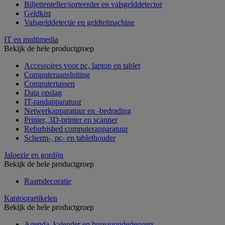
Biljettenteller/sorteerder en valsgelddetector
Geldkist
Valsgelddetectie en geldtelmachine
IT en multimedia
Bekijk de hele productgroep
Accessoires voor pc, laptop en tablet
Computeraansluiting
Computertassen
Data opslag
IT-randapparatuur
Netwerkapparatuur en -bedrading
Printer, 3D-printer en scanner
Refurbished computerapparatuur
Scherm-, pc- en tablethouder
Jaloezie en gordijn
Bekijk de hele productgroep
Raamdecoratie
Kantoorartikelen
Bekijk de hele productgroep
Agenda, kalender en bureauonderleggers