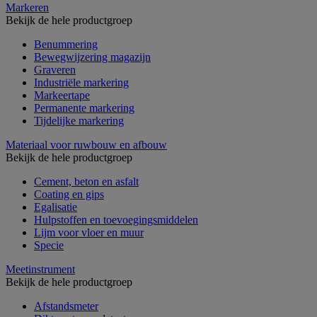
Markeren
Bekijk de hele productgroep
Benummering
Bewegwijzering magazijn
Graveren
Industriële markering
Markeertape
Permanente markering
Tijdelijke markering
Materiaal voor ruwbouw en afbouw
Bekijk de hele productgroep
Cement, beton en asfalt
Coating en gips
Egalisatie
Hulpstoffen en toevoegingsmiddelen
Lijm voor vloer en muur
Specie
Meetinstrument
Bekijk de hele productgroep
Afstandsmeter