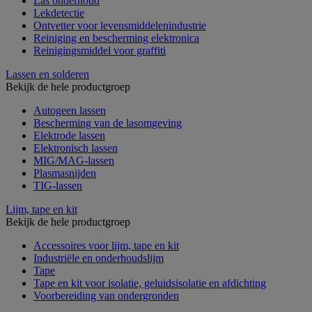
Las onderhoud
Lekdetectie
Ontvetter voor levensmiddelenindustrie
Reiniging en bescherming elektronica
Reinigingsmiddel voor graffiti
Lassen en solderen
Bekijk de hele productgroep
Autogeen lassen
Bescherming van de lasomgeving
Elektrode lassen
Elektronisch lassen
MIG/MAG-lassen
Plasmasnijden
TIG-lassen
Lijm, tape en kit
Bekijk de hele productgroep
Accessoires voor lijm, tape en kit
Industriële en onderhoudslijm
Tape
Tape en kit voor isolatie, geluidsisolatie en afdichting
Voorbereiding van ondergronden