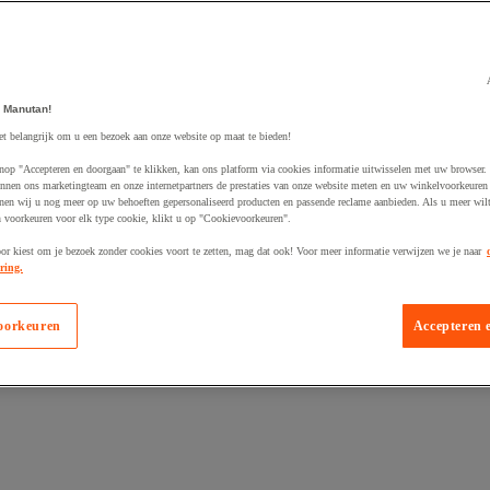
 Manutan!
et belangrijk om u een bezoek aan onze website op maat te bieden!
egevoegd aan winkelwagen
nop "Accepteren en doorgaan" te klikken, kan ons platform via cookies informatie uitwisselen met uw browser.
nnen ons marketingteam en onze internetpartners de prestaties van onze website meten en uw winkelvoorkeuren 
nen wij u nog meer op uw behoeften gepersonaliseerd producten en passende reclame aanbieden. Als u meer wil
n voorkeuren voor elk type cookie, klikt u op "Cookievoorkeuren".
oor kiest om je bezoek zonder cookies voort te zetten, mag dat ook! Voor meer informatie verwijzen we je naar
ring.
oorkeuren
Accepteren 