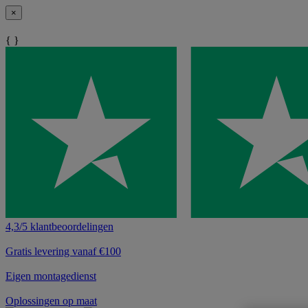
×
{ }
4,3/5 klantbeoordelingen
Gratis levering vanaf €100
Eigen montagedienst
Oplossingen op maat