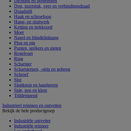
Dichting en borgringen
Dop, inzetstuk, veer en verbindingsdraad
Draadstift
Haak en schroefoog
Hang- en sluitwerk
Ketting en trekkoord
Moer
Nagel en blindklinktang
Plug en pin
Punten, spijkers en nieten
Regelvoet
Ring
Scharnier
Scharnierpen, -strip en geheng
Schroef
Slot
Sluitknop en handgreep
Spie, pen en klem
Trildempend
Industrieel reinigen en ontvetten
Bekijk de hele productgroep
Industriële ontvetter
Industriële reiniger