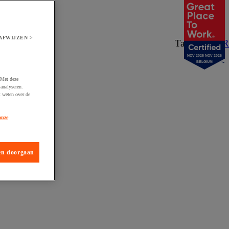
AFWIJZEN >
Taal:
NL
/
FR
NOV 2025-NOV 2026
BELGIUM
 Met deze
analyseren.
t weten over de
onze
en doorgaan