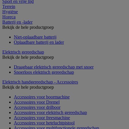
Sport en vrije tijd
Terrein
Hygiëne
Horeca
Batterij en -lader
Bekijk de hele productgroep
Niet-oplaadbare batterij
Oplaadbare batterij en lader
Elektrisch gereedschap
Bekijk de hele productgroep
Draagbaar elektrisch gereedschap met snoer
Snoerloos elektrisch gereedschap
Elektrisch handgereedschap - Accessoires
Bekijk de hele productgroep
Accessoires voor boormachine
Accessoires voor Dremel
Accessoires voor drilboor
Accessoires voor elektrisch gereedschap
Accessoires voor freesmachine
Accessoires voor heteluchtpistool
Accessoires voor multifunctionele gereedschap