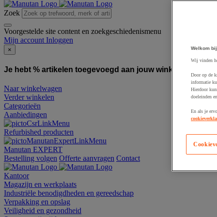
Zoek
Voorgestelde site content en zoekgeschiedenismenu
Mijn account
Inloggen
Welkom bij
×
Wij vinden h
Je hebt % artikelen toegevoegd aan jouw winkelwagen:
To
Door op de k
informatie ku
Naar winkelwagen
Hierdoor kun
Verder winkelen
doeleinden e
Categorieën
En als je erv
Aanbiedingen
cookieverkla
Refurbished producten
Cookiev
Manutan EXPERT
Bestelling volgen
Offerte aanvragen
Contact
Kantoor
Magazijn en werkplaats
Industriële benodigdheden en gereedschap
Verpakking en opslag
Veiligheid en gezondheid