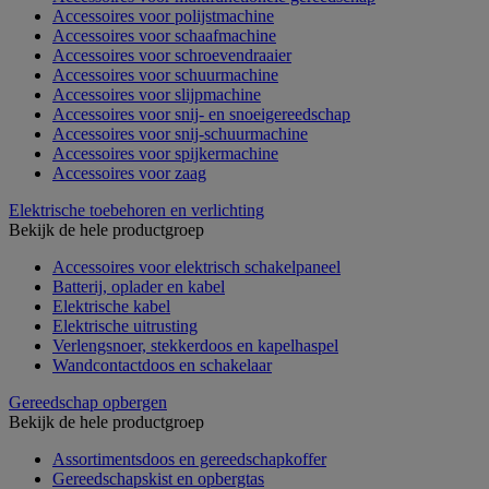
Accessoires voor polijstmachine
Accessoires voor schaafmachine
Accessoires voor schroevendraaier
Accessoires voor schuurmachine
Accessoires voor slijpmachine
Accessoires voor snij- en snoeigereedschap
Accessoires voor snij-schuurmachine
Accessoires voor spijkermachine
Accessoires voor zaag
Elektrische toebehoren en verlichting
Bekijk de hele productgroep
Accessoires voor elektrisch schakelpaneel
Batterij, oplader en kabel
Elektrische kabel
Elektrische uitrusting
Verlengsnoer, stekkerdoos en kapelhaspel
Wandcontactdoos en schakelaar
Gereedschap opbergen
Bekijk de hele productgroep
Assortimentsdoos en gereedschapkoffer
Gereedschapskist en opbergtas