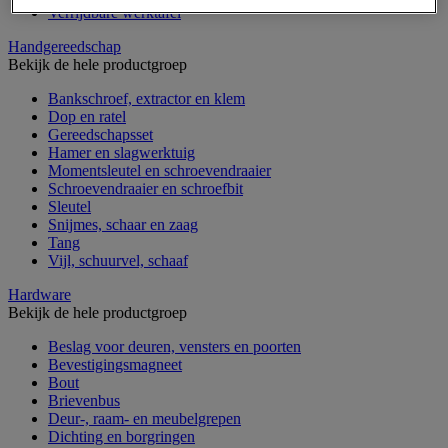
Verrijdbare werktafel
Handgereedschap
Bekijk de hele productgroep
Bankschroef, extractor en klem
Dop en ratel
Gereedschapsset
Hamer en slagwerktuig
Momentsleutel en schroevendraaier
Schroevendraaier en schroefbit
Sleutel
Snijmes, schaar en zaag
Tang
Vijl, schuurvel, schaaf
Hardware
Bekijk de hele productgroep
Beslag voor deuren, vensters en poorten
Bevestigingsmagneet
Bout
Brievenbus
Deur-, raam- en meubelgrepen
Dichting en borgringen