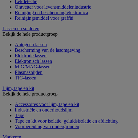
Lekdetectie
Ontvetter voor levensmiddelenindustrie
Reiniging en bescherming elektronica
Reinigingsmiddel voor graffiti
Lassen en solderen
Bekijk de hele productgroep
Autogeen lassen
Bescherming van de lasomgeving
Elektrode lassen
Elektronisch lassen
MIG/MAG-lassen
Plasmasnijden
TIG-lassen
Lijm, tape en kit
Bekijk de hele productgroep
Accessoires voor lijm, tape en kit
Industriële en onderhoudslijm
Tape
Tape en kit voor isolatie, geluidsisolatie en afdichting
Voorbereiding van ondergronden
Markeren