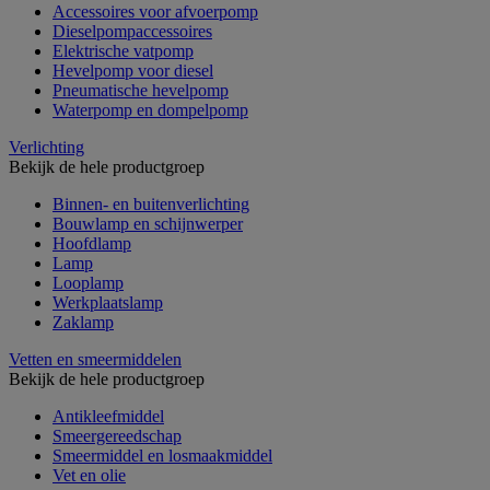
Accessoires voor afvoerpomp
Dieselpompaccessoires
Elektrische vatpomp
Hevelpomp voor diesel
Pneumatische hevelpomp
Waterpomp en dompelpomp
Verlichting
Bekijk de hele productgroep
Binnen- en buitenverlichting
Bouwlamp en schijnwerper
Hoofdlamp
Lamp
Looplamp
Werkplaatslamp
Zaklamp
Vetten en smeermiddelen
Bekijk de hele productgroep
Antikleefmiddel
Smeergereedschap
Smeermiddel en losmaakmiddel
Vet en olie