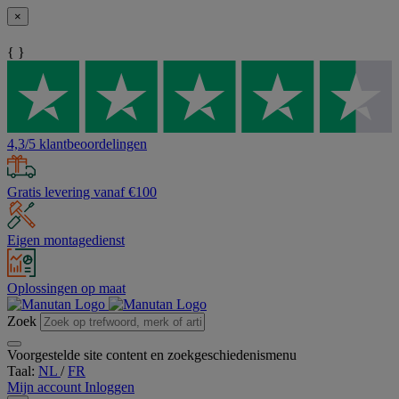
×
{ }
4,3/5 klantbeoordelingen
Gratis levering vanaf €100
Eigen montagedienst
Oplossingen op maat
Zoek
Voorgestelde site content en zoekgeschiedenismenu
Taal:
NL
/
FR
Mijn account
Inloggen