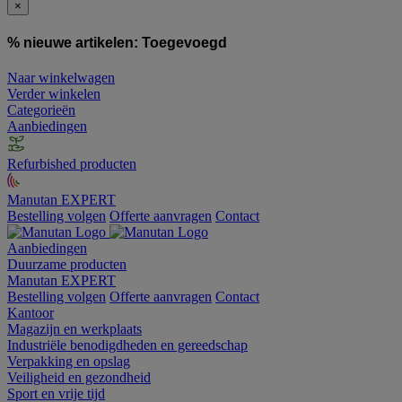
×
% nieuwe artikelen:
Toegevoegd
Naar winkelwagen
Verder winkelen
Categorieën
Aanbiedingen
Refurbished producten
Manutan EXPERT
Bestelling volgen
Offerte aanvragen
Contact
Aanbiedingen
Duurzame producten
Manutan EXPERT
Bestelling volgen
Offerte aanvragen
Contact
Kantoor
Magazijn en werkplaats
Industriële benodigdheden en gereedschap
Verpakking en opslag
Veiligheid en gezondheid
Sport en vrije tijd