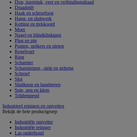
Dop, inzetstuk, veer en verbindingsdraad
Draadstift
Haak en schroefoog
Hang- en sluitwerk
Ketting en trekkoord
Moer
Nagel en blindklinktang
Plug en pin
Punten, spijkers en nieten
Regelvoet
Ring
Scharnier
Scharnierpen, -strip en geheng
Schroef
Slot
Sluitknop en handgreep
Spie, pen en klem
Trildempend
Industrieel reinigen en ontvetten
Bekijk de hele productgroep
Industriële ontvetter
Industriële reiniger
Las onderhoud