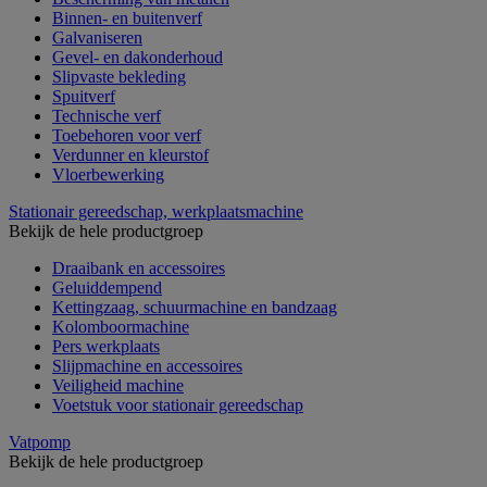
Binnen- en buitenverf
Galvaniseren
Gevel- en dakonderhoud
Slipvaste bekleding
Spuitverf
Technische verf
Toebehoren voor verf
Verdunner en kleurstof
Vloerbewerking
Stationair gereedschap, werkplaatsmachine
Bekijk de hele productgroep
Draaibank en accessoires
Geluiddempend
Kettingzaag, schuurmachine en bandzaag
Kolomboormachine
Pers werkplaats
Slijpmachine en accessoires
Veiligheid machine
Voetstuk voor stationair gereedschap
Vatpomp
Bekijk de hele productgroep