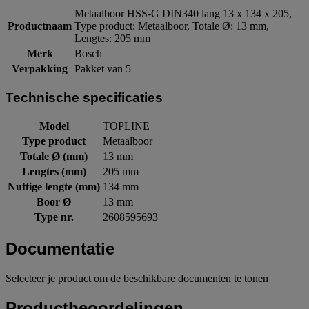
Metaalboor HSS-G DIN340 lang 13 x 134 x 205,
Productnaam
Type product: Metaalboor, Totale Ø: 13 mm,
Lengtes: 205 mm
Merk
Bosch
Verpakking
Pakket van 5
Technische specificaties
Model
TOPLINE
Type product
Metaalboor
Totale Ø (mm)
13 mm
Lengtes (mm)
205 mm
Nuttige lengte (mm)
134 mm
Boor Ø
13 mm
Type nr.
2608595693
Documentatie
Selecteer je product om de beschikbare documenten te tonen
Productbeoordelingen