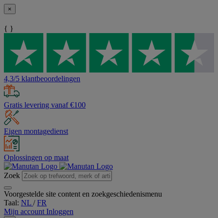
×
{ }
4,3/5 klantbeoordelingen
Gratis levering vanaf €100
Eigen montagedienst
Oplossingen op maat
Zoek
Voorgestelde site content en zoekgeschiedenismenu
Taal:
NL
/
FR
Mijn account
Inloggen