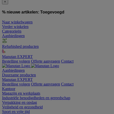
×
% nieuwe artikelen:
Toegevoegd
Naar winkelwagen
Verder winkelen
Categorieën
Aanbiedingen
Refurbished producten
Manutan EXPERT
Bestelling volgen
Offerte aanvragen
Contact
Aanbiedingen
Duurzame producten
Manutan EXPERT
Bestelling volgen
Offerte aanvragen
Contact
Kantoor
Magazijn en werkplaats
Industriële benodigdheden en gereedschap
Verpakking en opslag
Veiligheid en gezondheid
Sport en vrije tijd