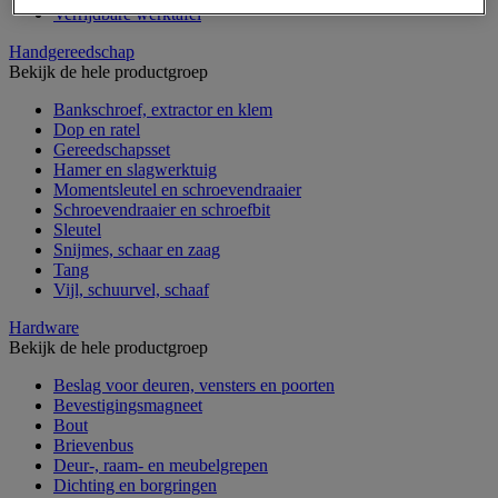
Verrijdbare werktafel
Handgereedschap
Bekijk de hele productgroep
Bankschroef, extractor en klem
Dop en ratel
Gereedschapsset
Hamer en slagwerktuig
Momentsleutel en schroevendraaier
Schroevendraaier en schroefbit
Sleutel
Snijmes, schaar en zaag
Tang
Vijl, schuurvel, schaaf
Hardware
Bekijk de hele productgroep
Beslag voor deuren, vensters en poorten
Bevestigingsmagneet
Bout
Brievenbus
Deur-, raam- en meubelgrepen
Dichting en borgringen