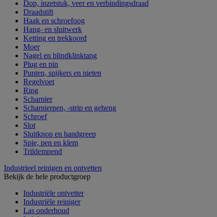
Dop, inzetstuk, veer en verbindingsdraad
Draadstift
Haak en schroefoog
Hang- en sluitwerk
Ketting en trekkoord
Moer
Nagel en blindklinktang
Plug en pin
Punten, spijkers en nieten
Regelvoet
Ring
Scharnier
Scharnierpen, -strip en geheng
Schroef
Slot
Sluitknop en handgreep
Spie, pen en klem
Trildempend
Industrieel reinigen en ontvetten
Bekijk de hele productgroep
Industriële ontvetter
Industriële reiniger
Las onderhoud