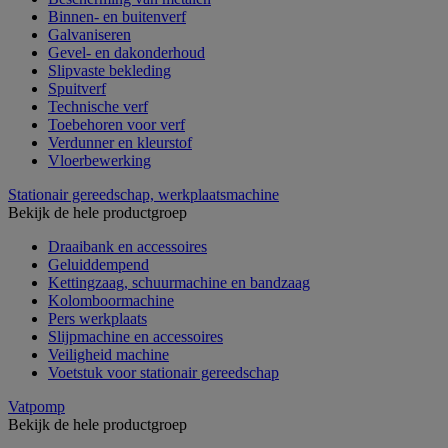
Binnen- en buitenverf
Galvaniseren
Gevel- en dakonderhoud
Slipvaste bekleding
Spuitverf
Technische verf
Toebehoren voor verf
Verdunner en kleurstof
Vloerbewerking
Stationair gereedschap, werkplaatsmachine
Bekijk de hele productgroep
Draaibank en accessoires
Geluiddempend
Kettingzaag, schuurmachine en bandzaag
Kolomboormachine
Pers werkplaats
Slijpmachine en accessoires
Veiligheid machine
Voetstuk voor stationair gereedschap
Vatpomp
Bekijk de hele productgroep