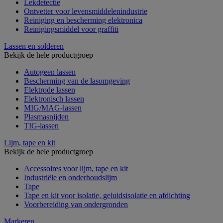
Lekdetectie
Ontvetter voor levensmiddelenindustrie
Reiniging en bescherming elektronica
Reinigingsmiddel voor graffiti
Lassen en solderen
Bekijk de hele productgroep
Autogeen lassen
Bescherming van de lasomgeving
Elektrode lassen
Elektronisch lassen
MIG/MAG-lassen
Plasmasnijden
TIG-lassen
Lijm, tape en kit
Bekijk de hele productgroep
Accessoires voor lijm, tape en kit
Industriële en onderhoudslijm
Tape
Tape en kit voor isolatie, geluidsisolatie en afdichting
Voorbereiding van ondergronden
Markeren