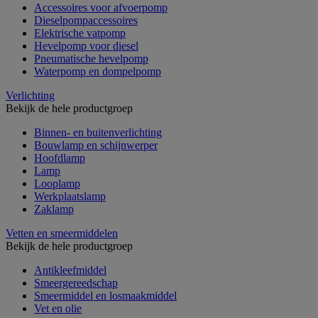
Accessoires voor afvoerpomp
Dieselpompaccessoires
Elektrische vatpomp
Hevelpomp voor diesel
Pneumatische hevelpomp
Waterpomp en dompelpomp
Verlichting
Bekijk de hele productgroep
Binnen- en buitenverlichting
Bouwlamp en schijnwerper
Hoofdlamp
Lamp
Looplamp
Werkplaatslamp
Zaklamp
Vetten en smeermiddelen
Bekijk de hele productgroep
Antikleefmiddel
Smeergereedschap
Smeermiddel en losmaakmiddel
Vet en olie