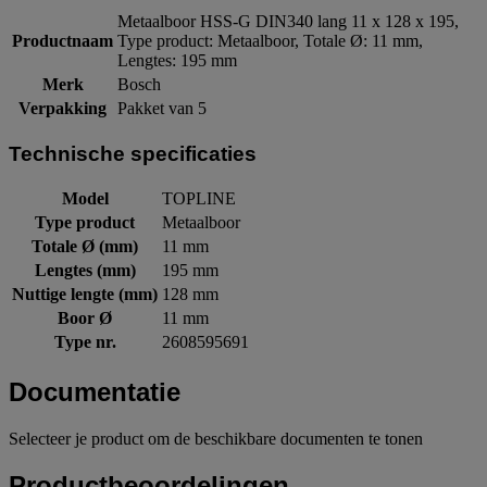
Metaalboor HSS-G DIN340 lang 11 x 128 x 195,
Productnaam
Type product: Metaalboor, Totale Ø: 11 mm,
Lengtes: 195 mm
Merk
Bosch
Verpakking
Pakket van 5
Technische specificaties
Model
TOPLINE
Type product
Metaalboor
Totale Ø (mm)
11 mm
Lengtes (mm)
195 mm
Nuttige lengte (mm)
128 mm
Boor Ø
11 mm
Type nr.
2608595691
Documentatie
Selecteer je product om de beschikbare documenten te tonen
Productbeoordelingen