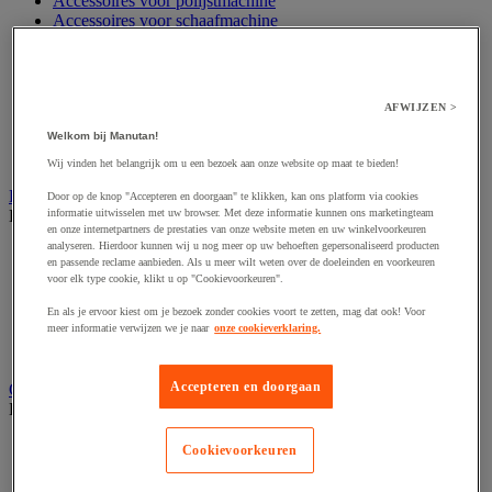
Accessoires voor polijstmachine
Accessoires voor schaafmachine
Accessoires voor schroevendraaier
Accessoires voor schuurmachine
Accessoires voor slijpmachine
Accessoires voor snij- en snoeigereedschap
AFWIJZEN >
Accessoires voor snij-schuurmachine
Accessoires voor spijkermachine
Welkom bij Manutan!
Accessoires voor zaag
Wij vinden het belangrijk om u een bezoek aan onze website op maat te bieden!
Elektrische toebehoren en verlichting
Door op de knop "Accepteren en doorgaan" te klikken, kan ons platform via cookies
Bekijk de hele productgroep
informatie uitwisselen met uw browser. Met deze informatie kunnen ons marketingteam
en onze internetpartners de prestaties van onze website meten en uw winkelvoorkeuren
analyseren. Hierdoor kunnen wij u nog meer op uw behoeften gepersonaliseerd producten
Accessoires voor elektrisch schakelpaneel
en passende reclame aanbieden. Als u meer wilt weten over de doeleinden en voorkeuren
Batterij, oplader en kabel
voor elk type cookie, klikt u op "Cookievoorkeuren".
Elektrische kabel
Elektrische uitrusting
En als je ervoor kiest om je bezoek zonder cookies voort te zetten, mag dat ook! Voor
meer informatie verwijzen we je naar
onze cookieverklaring.
Verlengsnoer, stekkerdoos en kapelhaspel
Wandcontactdoos en schakelaar
Accepteren en doorgaan
Gereedschap opbergen
Bekijk de hele productgroep
Assortimentsdoos en gereedschapkoffer
Cookievoorkeuren
Gereedschapskist en opbergtas
Gereedschapskoffer en versterkte kist