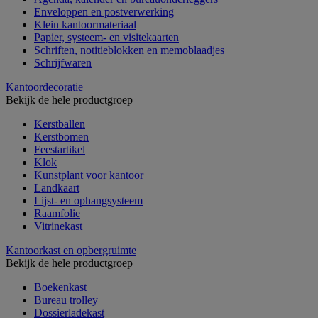
Enveloppen en postverwerking
Klein kantoormateriaal
Papier, systeem- en visitekaarten
Schriften, notitieblokken en memoblaadjes
Schrijfwaren
Kantoordecoratie
Bekijk de hele productgroep
Kerstballen
Kerstbomen
Feestartikel
Klok
Kunstplant voor kantoor
Landkaart
Lijst- en ophangsysteem
Raamfolie
Vitrinekast
Kantoorkast en opbergruimte
Bekijk de hele productgroep
Boekenkast
Bureau trolley
Dossierladekast