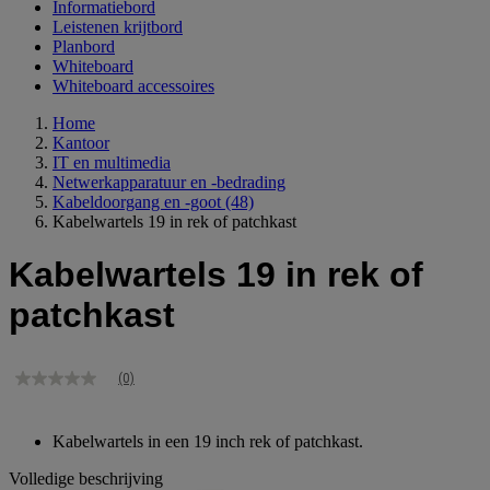
Informatiebord
Leistenen krijtbord
Planbord
Whiteboard
Whiteboard accessoires
Home
Kantoor
IT en multimedia
Netwerkapparatuur en -bedrading
Kabeldoorgang en -goot
(48)
Kabelwartels 19 in rek of patchkast
Kabelwartels 19 in rek of
patchkast
(0)
Geen
scorewaarde
Dezelfde
paginalink.
Kabelwartels in een 19 inch rek of patchkast.
Volledige beschrijving