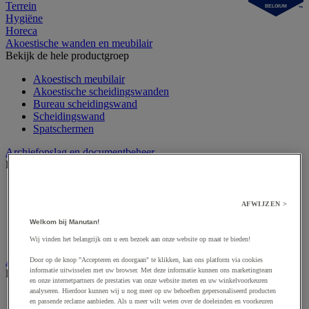
Terrein
BELGIUM
Hygiëne
Horeca
Akoestische wanden en meubilair
Bekijk de hele productgroep
Akoestisch meubilair
Akoestische scheidingswanden
Bureau scheidingswand
Scheidingswand
Spatschermen
Archiefopslag en documentbeheer
Bekijk de hele productgroep
Archiefdoos
Bureau organizer
AFWIJZEN >
Hangmap
Welkom bij Manutan!
Ordner, tabblad en showtas
Sorteermap
Wij vinden het belangrijk om u een bezoek aan onze website op maat te bieden!
Audiovisueel
Door op de knop "Accepteren en doorgaan" te klikken, kan ons platform via cookies
informatie uitwisselen met uw browser. Met deze informatie kunnen ons marketingteam
Bekijk de hele productgroep
en onze internetpartners de prestaties van onze website meten en uw winkelvoorkeuren
analyseren. Hierdoor kunnen wij u nog meer op uw behoeften gepersonaliseerd producten
Aansluitingen audio en video
en passende reclame aanbieden. Als u meer wilt weten over de doeleinden en voorkeuren