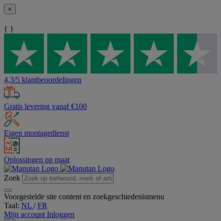
×
{ }
4,3/5 klantbeoordelingen
Gratis levering vanaf €100
Eigen montagedienst
Oplossingen op maat
Zoek
Voorgestelde site content en zoekgeschiedenismenu
Taal:
NL
/
FR
Mijn account
Inloggen