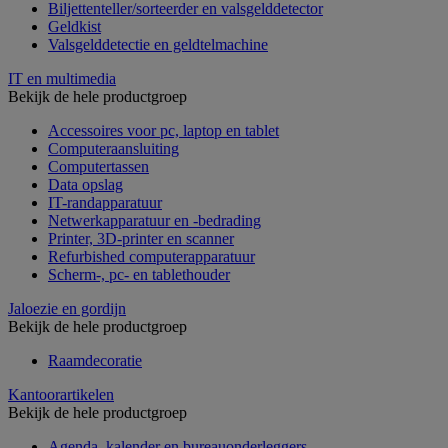
Biljettenteller/sorteerder en valsgelddetector
Geldkist
Valsgelddetectie en geldtelmachine
IT en multimedia
Bekijk de hele productgroep
Accessoires voor pc, laptop en tablet
Computeraansluiting
Computertassen
Data opslag
IT-randapparatuur
Netwerkapparatuur en -bedrading
Printer, 3D-printer en scanner
Refurbished computerapparatuur
Scherm-, pc- en tablethouder
Jaloezie en gordijn
Bekijk de hele productgroep
Raamdecoratie
Kantoorartikelen
Bekijk de hele productgroep
Agenda, kalender en bureauonderleggers