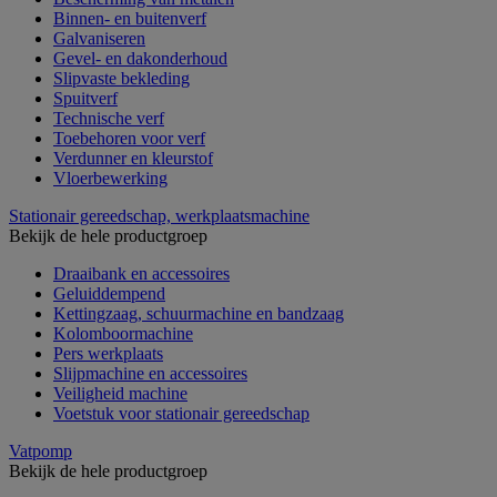
Binnen- en buitenverf
Galvaniseren
Gevel- en dakonderhoud
Slipvaste bekleding
Spuitverf
Technische verf
Toebehoren voor verf
Verdunner en kleurstof
Vloerbewerking
Stationair gereedschap, werkplaatsmachine
Bekijk de hele productgroep
Draaibank en accessoires
Geluiddempend
Kettingzaag, schuurmachine en bandzaag
Kolomboormachine
Pers werkplaats
Slijpmachine en accessoires
Veiligheid machine
Voetstuk voor stationair gereedschap
Vatpomp
Bekijk de hele productgroep