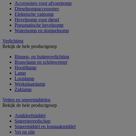
Accessoires voor afvoerpomp
Dieselpompaccessoires
Elektrische vatpomp
Hevelpomp voor diesel
Pneumatische hevelpomp
Waterpomp en dompelpomp
Verlichting
Bekijk de hele productgroep
Binnen- en buitenverlichting
Bouwlamp en schijnwerper
Hoofdlamp
Lamp
Looplamp
Werkplaatslamp
Zaklamp
Vetten en smeermiddelen
Bekijk de hele productgroep
Antikleefmiddel
Smeergereedschap
Smeermiddel en losmaakmiddel
Vet en olie