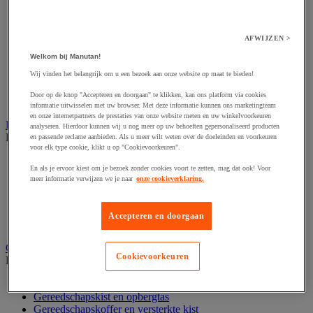
Accessoires voor polijstmachine
Accessoires voor schaafmachine
Accessoires voor schroevendraaier
Accessoires voor schuurmachine
AFWIJZEN >
Accessoires voor slijpmachine
Welkom bij Manutan!
Accessoires voor snij- en snoeigereedschap
Accessoires voor snij-schuurmachine
Wij vinden het belangrijk om u een bezoek aan onze website op maat te bieden!
Accessoires voor spijkermachine
Door op de knop "Accepteren en doorgaan" te klikken, kan ons platform via cookies
Accessoires voor zaag
informatie uitwisselen met uw browser. Met deze informatie kunnen ons marketingteam
en onze internetpartners de prestaties van onze website meten en uw winkelvoorkeuren
Elektrische toebehoren en verlichting
analyseren. Hierdoor kunnen wij u nog meer op uw behoeften gepersonaliseerd producten
Bekijk de hele productgroep
en passende reclame aanbieden. Als u meer wilt weten over de doeleinden en voorkeuren
voor elk type cookie, klikt u op "Cookievoorkeuren".
Accessoires voor elektrisch schakelpaneel
En als je ervoor kiest om je bezoek zonder cookies voort te zetten, mag dat ook! Voor
Batterij, oplader en kabel
meer informatie verwijzen we je naar
onze cookieverklaring.
Elektrische kabel
Elektrische uitrusting
Verlengsnoer, stekkerdoos en kapelhaspel
Accepteren en doorgaan
Wandcontactdoos en schakelaar
Gereedschap opbergen
Cookievoorkeuren
Bekijk de hele productgroep
Assortimentsdoos en gereedschapkoffer
Gereedschapskist en opbergtas
Gereedschapskoffer en versterkte kist