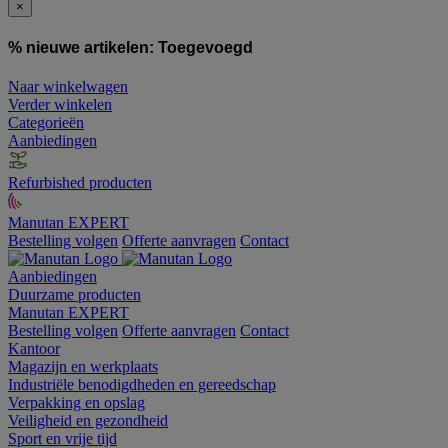
×
% nieuwe artikelen:
Toegevoegd
Naar winkelwagen
Verder winkelen
Categorieën
Aanbiedingen
Refurbished producten
Manutan EXPERT
Bestelling volgen
Offerte aanvragen
Contact
Aanbiedingen
Duurzame producten
Manutan EXPERT
Bestelling volgen
Offerte aanvragen
Contact
Kantoor
Magazijn en werkplaats
Industriële benodigdheden en gereedschap
Verpakking en opslag
Veiligheid en gezondheid
Sport en vrije tijd