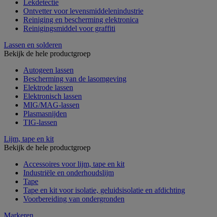
Lekdetectie
Ontvetter voor levensmiddelenindustrie
Reiniging en bescherming elektronica
Reinigingsmiddel voor graffiti
Lassen en solderen
Bekijk de hele productgroep
Autogeen lassen
Bescherming van de lasomgeving
Elektrode lassen
Elektronisch lassen
MIG/MAG-lassen
Plasmasnijden
TIG-lassen
Lijm, tape en kit
Bekijk de hele productgroep
Accessoires voor lijm, tape en kit
Industriële en onderhoudslijm
Tape
Tape en kit voor isolatie, geluidsisolatie en afdichting
Voorbereiding van ondergronden
Markeren