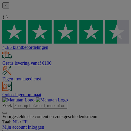
×
{ }
4,3/5 klantbeoordelingen
Gratis levering vanaf €100
Eigen montagedienst
Oplossingen op maat
Zoek
Voorgestelde site content en zoekgeschiedenismenu
Taal:
NL
/
FR
Mijn account
Inloggen