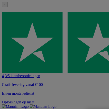
×
4,3/5 klantbeoordelingen
Gratis levering vanaf €100
Eigen montagedienst
Oplossingen op maat