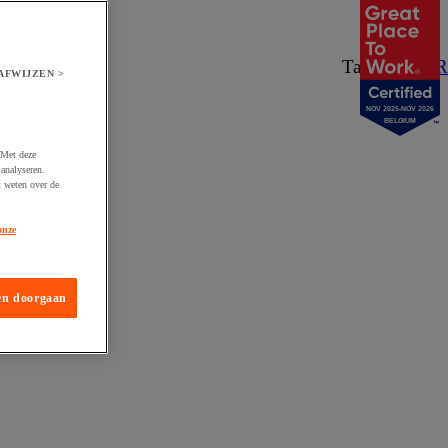
Taal:
NL
/
FR
AFWIJZEN >
NOV 2025-NOV 2026
BELGIUM
 Met deze
analyseren.
t weten over de
onze
en doorgaan