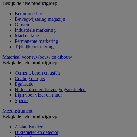
Bekijk de hele productgroep
Benummering
Bewegwijzering magazijn
Graveren
Industriële markering
Markeertape
Permanente markering
Tijdelijke markering
Materiaal voor ruwbouw en afbouw
Bekijk de hele productgroep
Cement, beton en asfalt
Coating en gips
Egalisatie
Hulpstoffen en toevoegingsmiddelen
Lijm voor vloer en muur
Specie
Meetinstrument
Bekijk de hele productgroep
Afstandsmeter
Diktemeter en detector