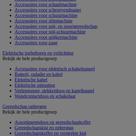
Accessoires voor schaafmachine
Accessoires voor schroevendraaier
Accessoires voor schuurmachine
Accessoires voor slijpmachine
Accessoires voor snij- en snoeigereedschap
Accessoires voor snij-schuurmachine
Accessoires voor spijkermachine
Accessoires voor zaag
Elektrische toebehoren en verlichting
Bekijk de hele productgroep
Accessoires voor elektrisch schakelpaneel
Batterij, oplader en kabel
Elektrische kabel
Elektrische uitrusting
Verlengsnoer, stekkerdoos en kapelhaspel
Wandcontactdoos en schakelaar
Gereedschap opbergen
Bekijk de hele productgroep
Assortimentsdoos en gereedschapkoffer
Gereedschapskist en opbergtas
Gereedschapskoffer en versterkte kist