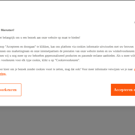
 Manutan!
egevoegd aan winkelwagen
et belangrijk om u een bezoek aan onze website op maat te bieden!
nop "Accepteren en doorgaan" te klikken, kan ons platform via cookies informatie uitwisselen met uw browser.
nnen ons marketingteam en onze internetpartners de prestaties van onze website meten en uw winkelvoorkeuren 
nen wij u nog meer op uw behoeften gepersonaliseerd producten en passende reclame aanbieden. Als u meer wil
n voorkeuren voor elk type cookie, klikt u op "Cookievoorkeuren".
oor kiest om je bezoek zonder cookies voort te zetten, mag dat ook! Voor meer informatie verwijzen we je naar
ring.
oorkeuren
Accepteren 