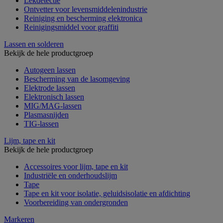
Lekdetectie
Ontvetter voor levensmiddelenindustrie
Reiniging en bescherming elektronica
Reinigingsmiddel voor graffiti
Lassen en solderen
Bekijk de hele productgroep
Autogeen lassen
Bescherming van de lasomgeving
Elektrode lassen
Elektronisch lassen
MIG/MAG-lassen
Plasmasnijden
TIG-lassen
Lijm, tape en kit
Bekijk de hele productgroep
Accessoires voor lijm, tape en kit
Industriële en onderhoudslijm
Tape
Tape en kit voor isolatie, geluidsisolatie en afdichting
Voorbereiding van ondergronden
Markeren