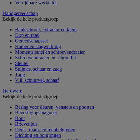
Verrijdbare werktafel
Handgereedschap
Bekijk de hele productgroep
Bankschroef, extractor en klem
Dop en ratel
Gereedschapsset
Hamer en slagwerktuig
Momentsleutel en schroevendraaier
Schroevendraaier en schroefbit
Sleutel
Snijmes, schaar en zaag
Tang
Vijl, schuurvel, schaaf
Hardware
Bekijk de hele productgroep
Beslag voor deuren, vensters en poorten
Bevestigingsmagneet
Bout
Brievenbus
Deur-, raam- en meubelgrepen
Dichting en borgringen