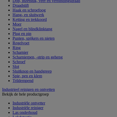
Dop, inzetstuk, veer en verbindingsdraad
Draadstift
Haak en schroefoog
Hang- en sluitwerk
Ketting en trekkoord
Moer
Nagel en blindklinktang
Plug en pin
Punten, spijkers en nieten
Regelvoet
Ring
Scharnier
Scharnierpen, -strip en geheng
Schroef
Slot
Sluitknop en handgreep
Spie, pen en klem
Trildempend
Industrieel reinigen en ontvetten
Bekijk de hele productgroep
Industriële ontvetter
Industriële reiniger
Las onderhoud