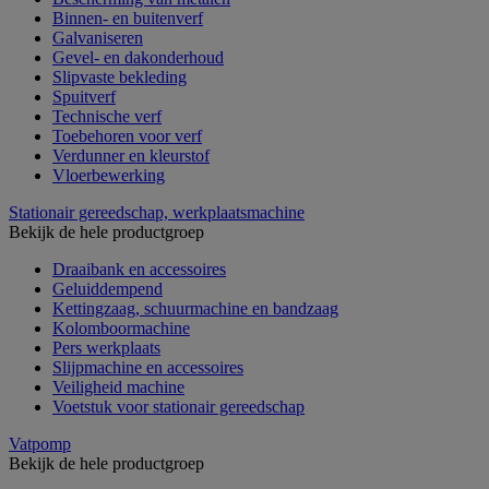
Binnen- en buitenverf
Galvaniseren
Gevel- en dakonderhoud
Slipvaste bekleding
Spuitverf
Technische verf
Toebehoren voor verf
Verdunner en kleurstof
Vloerbewerking
Stationair gereedschap, werkplaatsmachine
Bekijk de hele productgroep
Draaibank en accessoires
Geluiddempend
Kettingzaag, schuurmachine en bandzaag
Kolomboormachine
Pers werkplaats
Slijpmachine en accessoires
Veiligheid machine
Voetstuk voor stationair gereedschap
Vatpomp
Bekijk de hele productgroep