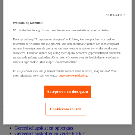
Accessoires voor polijstmachine
Accessoires voor schaafmachine
Accessoires voor schroevendraaier
AFWIJZEN >
Accessoires voor schuurmachine
Accessoires voor slijpmachine
Welkom bij Manutan!
Accessoires voor snij- en snoeigereedschap
Wij vinden het belangrijk om u een bezoek aan onze website op maat te bieden!
Accessoires voor snij-schuurmachine
Accessoires voor spijkermachine
Door op de knop "Accepteren en doorgaan" te klikken, kan ons platform via cookies
Accessoires voor zaag
informatie uitwisselen met uw browser. Met deze informatie kunnen ons marketingteam
en onze internetpartners de prestaties van onze website meten en uw winkelvoorkeuren
analyseren. Hierdoor kunnen wij u nog meer op uw behoeften gepersonaliseerd producten
Elektrische toebehoren en verlichting
en passende reclame aanbieden. Als u meer wilt weten over de doeleinden en voorkeuren
Bekijk de hele productgroep
voor elk type cookie, klikt u op "Cookievoorkeuren".
Accessoires voor elektrisch schakelpaneel
En als je ervoor kiest om je bezoek zonder cookies voort te zetten, mag dat ook! Voor
Batterij, oplader en kabel
meer informatie verwijzen we je naar
onze cookieverklaring.
Elektrische kabel
Elektrische uitrusting
Verlengsnoer, stekkerdoos en kapelhaspel
Accepteren en doorgaan
Wandcontactdoos en schakelaar
Gereedschap opbergen
Cookievoorkeuren
Bekijk de hele productgroep
Assortimentsdoos en gereedschapkoffer
Gereedschapskist en opbergtas
Gereedschapskoffer en versterkte kist