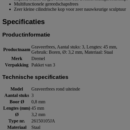
Multifunctionele gereedschapsfrees
Zeer kleine cilindrische kop voor zeer nauwkeurige sculptuur
Specificaties
Productinformatie
Graveerfrees, Aantal stuks: 3, Lengtes: 45 mm,
Productnaam
Gebruik: Boren, Ø: 3,2 mm, Materiaal: Staal
Merk
Dremel
Verpakking
Pakket van 3
Technische specificaties
Model
Graveerfrees rond uiteinde
Aantal stuks
3
Boor Ø
0,8 mm
Lengtes (mm)
45 mm
Ø
3,2 mm
Type nr.
26150105JA
Materiaal
Staal