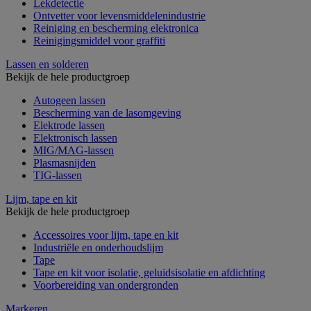
Lekdetectie
Ontvetter voor levensmiddelenindustrie
Reiniging en bescherming elektronica
Reinigingsmiddel voor graffiti
Lassen en solderen
Bekijk de hele productgroep
Autogeen lassen
Bescherming van de lasomgeving
Elektrode lassen
Elektronisch lassen
MIG/MAG-lassen
Plasmasnijden
TIG-lassen
Lijm, tape en kit
Bekijk de hele productgroep
Accessoires voor lijm, tape en kit
Industriële en onderhoudslijm
Tape
Tape en kit voor isolatie, geluidsisolatie en afdichting
Voorbereiding van ondergronden
Markeren