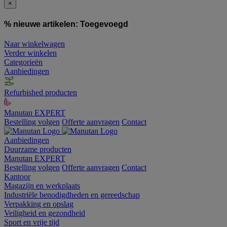
×
% nieuwe artikelen:
Toegevoegd
Naar winkelwagen
Verder winkelen
Categorieën
Aanbiedingen
Refurbished producten
Manutan EXPERT
Bestelling volgen
Offerte aanvragen
Contact
Aanbiedingen
Duurzame producten
Manutan EXPERT
Bestelling volgen
Offerte aanvragen
Contact
Kantoor
Magazijn en werkplaats
Industriële benodigdheden en gereedschap
Verpakking en opslag
Veiligheid en gezondheid
Sport en vrije tijd