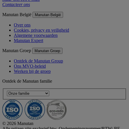
Contacteer ons
Manutan België
Manutan België
Over ons
Cookies, privacy en veiligheid
Algemene voorwaarden
Manutan Expert
Manutan Groep
Manutan Groep
Ontdek de Manutan Group
Ons MVO-beleid
Werken bij de groep
Ontdek de Manutan familie
© 2026 Manutan
Alle prijzen zijn exclusief btw. Ondernemingsnummer/BTW: BE