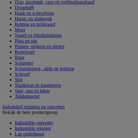
Dop, inzetstuk, veer en verbindingsdraad
Draadstift
Haak en schroefoog
Hang- en sluitwerk
Ketting en trekkoord
Moer
Nagel en blindklinktang
Plug en pin
Punten, spijkers en nieten
Regelvoet
Ring
Scharnier
Scharnierpen, -strip en geheng
Schroef
Slot
Sluitknop en handgreep
Spie, pen en klem
Trildempend
Industrieel reinigen en ontvetten
Bekijk de hele productgroep
Industriële ontvetter
Industriële reiniger
Las onderhoud