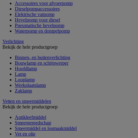
Accessoires voor afvoerpomp
Dieselpompaccessoires
Elektrische vatpomp
Hevelpomp voor diesel
Pneumatische hevelpomp
Waterpomp en dompelpomp
Verlichting
Bekijk de hele productgroep
Binnen- en buitenverlichting
Bouwlamp en schijnwerper
Hoofdlamp
Lamp
Looplamp
Werkplaatslamp
Zaklamp
Vetten en smeermiddelen
Bekijk de hele productgroep
Antikleefmiddel
Smeergereedschap
Smeermiddel en losmaakmiddel
Vet en olie