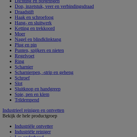
Dichting en borgringen
Dop, inzetstuk, veer en verbindingsdraad
Draadstift
Haak en schroefoog
Hang- en sluitwerk
Ketting en trekkoord
Moer
Nagel en blindklinktang
Plug en pin
Punten, spijkers en nieten
Regelvoet
Ring
Scharnier
Scharnierpen, -strip en geheng
Schroef
Slot
Sluitknop en handgreep
Spie, pen en klem
Trildempend
Industrieel reinigen en ontvetten
Bekijk de hele productgroep
Industriële ontvetter
Industriële reiniger