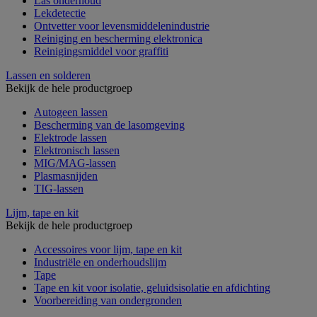
Las onderhoud
Lekdetectie
Ontvetter voor levensmiddelenindustrie
Reiniging en bescherming elektronica
Reinigingsmiddel voor graffiti
Lassen en solderen
Bekijk de hele productgroep
Autogeen lassen
Bescherming van de lasomgeving
Elektrode lassen
Elektronisch lassen
MIG/MAG-lassen
Plasmasnijden
TIG-lassen
Lijm, tape en kit
Bekijk de hele productgroep
Accessoires voor lijm, tape en kit
Industriële en onderhoudslijm
Tape
Tape en kit voor isolatie, geluidsisolatie en afdichting
Voorbereiding van ondergronden