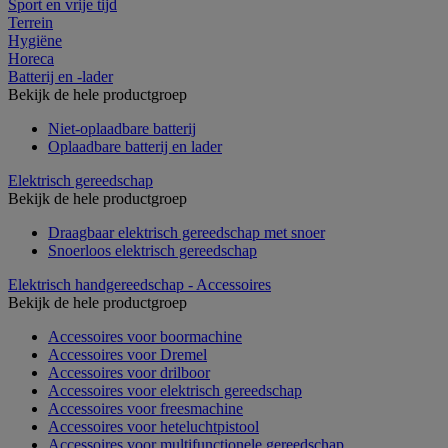
Sport en vrije tijd
Terrein
Hygiëne
Horeca
Batterij en -lader
Bekijk de hele productgroep
Niet-oplaadbare batterij
Oplaadbare batterij en lader
Elektrisch gereedschap
Bekijk de hele productgroep
Draagbaar elektrisch gereedschap met snoer
Snoerloos elektrisch gereedschap
Elektrisch handgereedschap - Accessoires
Bekijk de hele productgroep
Accessoires voor boormachine
Accessoires voor Dremel
Accessoires voor drilboor
Accessoires voor elektrisch gereedschap
Accessoires voor freesmachine
Accessoires voor heteluchtpistool
Accessoires voor multifunctionele gereedschap