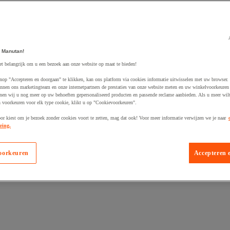
 Manutan!
et belangrijk om u een bezoek aan onze website op maat te bieden!
egevoegd aan winkelwagen
nop "Accepteren en doorgaan" te klikken, kan ons platform via cookies informatie uitwisselen met uw browser.
nnen ons marketingteam en onze internetpartners de prestaties van onze website meten en uw winkelvoorkeuren 
nen wij u nog meer op uw behoeften gepersonaliseerd producten en passende reclame aanbieden. Als u meer wil
n voorkeuren voor elk type cookie, klikt u op "Cookievoorkeuren".
oor kiest om je bezoek zonder cookies voort te zetten, mag dat ook! Voor meer informatie verwijzen we je naar
ring.
oorkeuren
Accepteren 