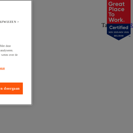
AFWIJZEN >
Taal:
NL
/
FR
NOV 2025-NOV 2026
BELGIUM
 Met deze
analyseren.
t weten over de
onze
en doorgaan