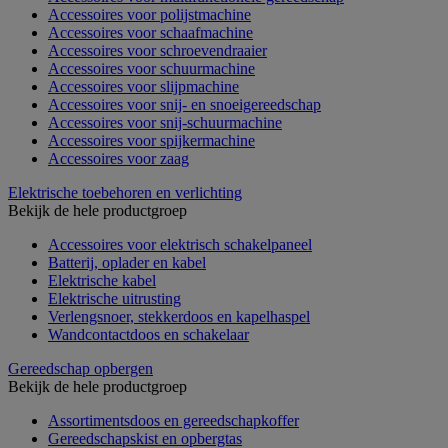
Accessoires voor polijstmachine
Accessoires voor schaafmachine
Accessoires voor schroevendraaier
Accessoires voor schuurmachine
Accessoires voor slijpmachine
Accessoires voor snij- en snoeigereedschap
Accessoires voor snij-schuurmachine
Accessoires voor spijkermachine
Accessoires voor zaag
Elektrische toebehoren en verlichting
Bekijk de hele productgroep
Accessoires voor elektrisch schakelpaneel
Batterij, oplader en kabel
Elektrische kabel
Elektrische uitrusting
Verlengsnoer, stekkerdoos en kapelhaspel
Wandcontactdoos en schakelaar
Gereedschap opbergen
Bekijk de hele productgroep
Assortimentsdoos en gereedschapkoffer
Gereedschapskist en opbergtas