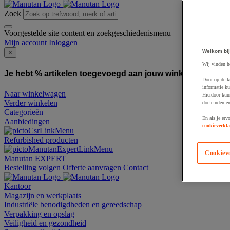
Zoek
Voorgestelde site content en zoekgeschiedenismenu
Mijn account
Inloggen
Welkom bij
×
Wij vinden h
Je hebt % artikelen toegevoegd aan jouw winkelwagen:
To
Door op de k
informatie ku
Naar winkelwagen
Hierdoor kun
Verder winkelen
doeleinden e
Categorieën
En als je erv
Aanbiedingen
cookieverkla
Refurbished producten
Cookiev
Manutan EXPERT
Bestelling volgen
Offerte aanvragen
Contact
Kantoor
Magazijn en werkplaats
Industriële benodigdheden en gereedschap
Verpakking en opslag
Veiligheid en gezondheid