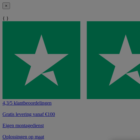
×
{ }
4,3/5 klantbeoordelingen
Gratis levering vanaf €100
Eigen montagedienst
Oplossingen op maat