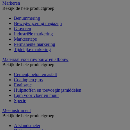
Markeren
Bekijk de hele productgroep
Benummering
Bewegwijzering magazijn
Graveren
Industriële markering
Markeertape
Permanente markering
Tijdelijke markering
Materiaal voor ruwbouw en afbouw
Bekijk de hele productgroep
Cement, beton en asfalt
Coating en gips
Egalisatie
Hulpstoffen en toevoegingsmiddelen
Lijm voor vloer en muur
Specie
Meetinstrument
Bekijk de hele productgroep
Afstandsmeter