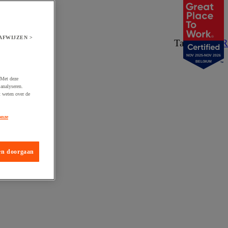
AFWIJZEN >
Taal:
NL
/
FR
NOV 2025-NOV 2026
BELGIUM
 Met deze
analyseren.
t weten over de
onze
en doorgaan