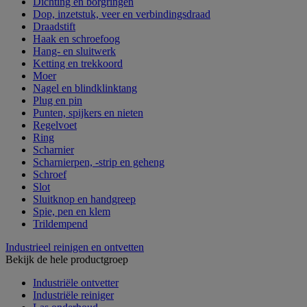
Dichting en borgringen
Dop, inzetstuk, veer en verbindingsdraad
Draadstift
Haak en schroefoog
Hang- en sluitwerk
Ketting en trekkoord
Moer
Nagel en blindklinktang
Plug en pin
Punten, spijkers en nieten
Regelvoet
Ring
Scharnier
Scharnierpen, -strip en geheng
Schroef
Slot
Sluitknop en handgreep
Spie, pen en klem
Trildempend
Industrieel reinigen en ontvetten
Bekijk de hele productgroep
Industriële ontvetter
Industriële reiniger