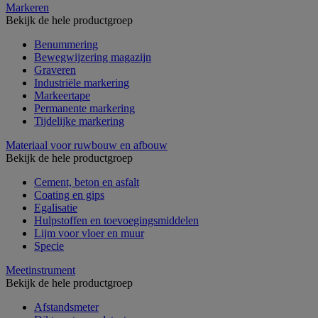
Markeren
Bekijk de hele productgroep
Benummering
Bewegwijzering magazijn
Graveren
Industriële markering
Markeertape
Permanente markering
Tijdelijke markering
Materiaal voor ruwbouw en afbouw
Bekijk de hele productgroep
Cement, beton en asfalt
Coating en gips
Egalisatie
Hulpstoffen en toevoegingsmiddelen
Lijm voor vloer en muur
Specie
Meetinstrument
Bekijk de hele productgroep
Afstandsmeter