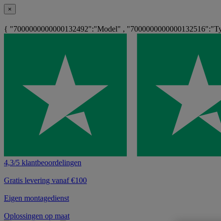
×
{ "7000000000000132492":"Model" , "7000000000000132516":"Typ
4,3/5 klantbeoordelingen
Gratis levering vanaf €100
Eigen montagedienst
Oplossingen op maat