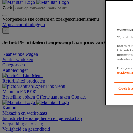
Zoek
Voorgestelde site content en zoekgeschiedenismenu
Mijn account
Inloggen
Welkom bij
×
Wij vinden h
Je hebt % artikelen toegevoegd aan jouw winkelwagen:
To
Door op de k
informatie ku
Naar winkelwagen
Hierdoor kun
Verder winkelen
doeleinden e
Categorieën
En als je erv
Aanbiedingen
cookieverkla
Refurbished producten
Cookiev
Manutan EXPERT
Bestelling volgen
Offerte aanvragen
Contact
Kantoor
Magazijn en werkplaats
Industriële benodigdheden en gereedschap
Verpakking en opslag
Veiligheid en gezondheid