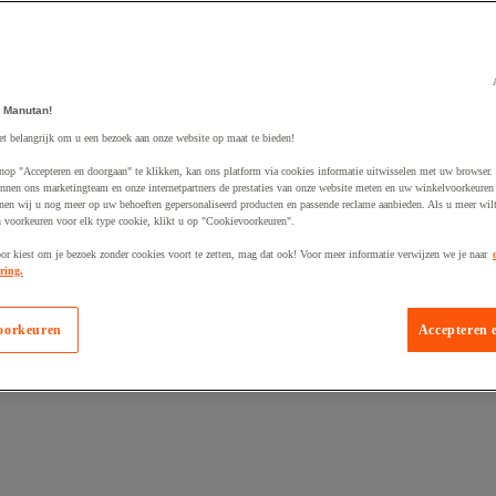
 Manutan!
et belangrijk om u een bezoek aan onze website op maat te bieden!
egevoegd aan winkelwagen
nop "Accepteren en doorgaan" te klikken, kan ons platform via cookies informatie uitwisselen met uw browser.
nnen ons marketingteam en onze internetpartners de prestaties van onze website meten en uw winkelvoorkeuren 
nen wij u nog meer op uw behoeften gepersonaliseerd producten en passende reclame aanbieden. Als u meer wil
n voorkeuren voor elk type cookie, klikt u op "Cookievoorkeuren".
oor kiest om je bezoek zonder cookies voort te zetten, mag dat ook! Voor meer informatie verwijzen we je naar
ring.
oorkeuren
Accepteren 