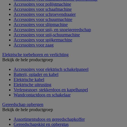
Accessoires voor polijstmachine
Accessoires voor schaafmachine
Accessoires voor schroevendraaier
Accessoires voor schuurmachine
Accessoires voor slijpmachine
Accessoires voor snij- en snoeigereedschap
Accessoires voor snij-schuurmachine
Accessoires voor spijkermachine
Accessoires voor zaag
Elektrische toebehoren en verlichting
Bekijk de hele productgroep
Accessoires voor elektrisch schakelpaneel
Batterij, oplader en kabel
Elektrische kabel
Elektrische uitrusting
Verlengsnoer, stekkerdoos en kapelhaspel
Wandcontactdoos en schakelaar
Gereedschap opbergen
Bekijk de hele productgroep
Assortimentsdoos en gereedschapkoffer
Gereedschapskist en opbergtas