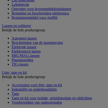
Las onderhoud
Lekdetectie
Ontvetter voor levensmiddelenindustrie
Reiniging en bescherming elektronica
Reinigingsmiddel voor graffiti
Lassen en solderen
Bekijk de hele productgroep
Autogeen lassen
Bescherming van de lasomgeving
Elektrode lassen
Elektronisch lassen
MIG/MAG-lassen
Plasmasnijden
TIG-lassen
Lijm, tape en kit
Bekijk de hele productgroep
Accessoires voor lijm, tape en kit
Industriële en onderhoudslijm
Tape
Tape en kit voor isolatie, geluidsisolatie en afdichting
Voorbereiding van ondergronden