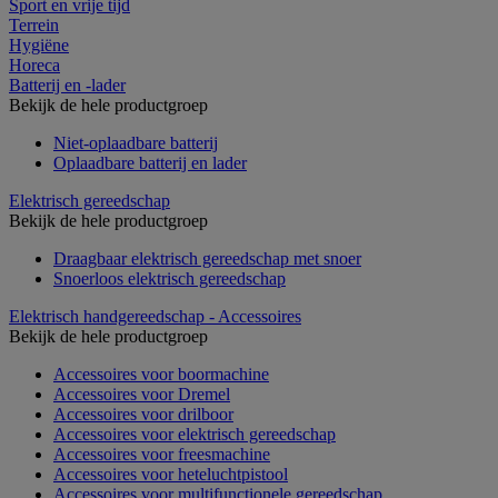
Sport en vrije tijd
Terrein
Hygiëne
Horeca
Batterij en -lader
Bekijk de hele productgroep
Niet-oplaadbare batterij
Oplaadbare batterij en lader
Elektrisch gereedschap
Bekijk de hele productgroep
Draagbaar elektrisch gereedschap met snoer
Snoerloos elektrisch gereedschap
Elektrisch handgereedschap - Accessoires
Bekijk de hele productgroep
Accessoires voor boormachine
Accessoires voor Dremel
Accessoires voor drilboor
Accessoires voor elektrisch gereedschap
Accessoires voor freesmachine
Accessoires voor heteluchtpistool
Accessoires voor multifunctionele gereedschap