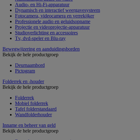
Audio- en Hi-Fi-apparatuur
Dynamisch en interactief weergavesysteem
Fotocamera, videocamera en verrekijker
Professionele audio en geluidsopname
Projectie en videoprojectie-apparatuur
Studioverlichting en accessoires
Tv, dvd-speler en Blu-ray
Bewegwijzering en aanduidingsborden
Bekijk de hele productgroep
Deurnaambord
Pictogram
Folderrek en -houder
Bekijk de hele productgroep
Folderrek
Mobiel folderrek
Tafel folderstandaard
Wandfolderhouder
Inname en beheer van geld
Bekijk de hele productgroep