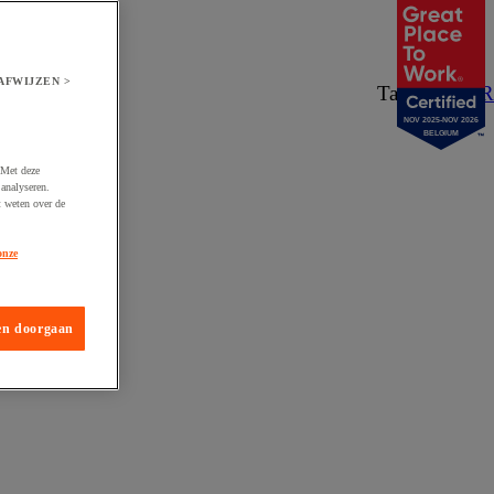
AFWIJZEN >
Taal:
NL
/
FR
NOV 2025-NOV 2026
BELGIUM
 Met deze
analyseren.
t weten over de
onze
en doorgaan