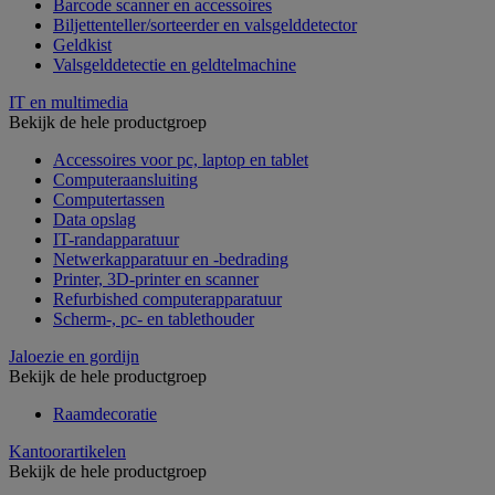
Barcode scanner en accessoires
Biljettenteller/sorteerder en valsgelddetector
Geldkist
Valsgelddetectie en geldtelmachine
IT en multimedia
Bekijk de hele productgroep
Accessoires voor pc, laptop en tablet
Computeraansluiting
Computertassen
Data opslag
IT-randapparatuur
Netwerkapparatuur en -bedrading
Printer, 3D-printer en scanner
Refurbished computerapparatuur
Scherm-, pc- en tablethouder
Jaloezie en gordijn
Bekijk de hele productgroep
Raamdecoratie
Kantoorartikelen
Bekijk de hele productgroep