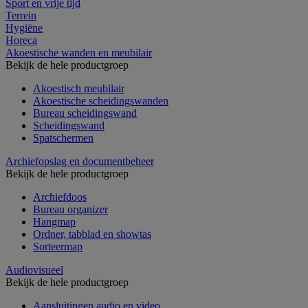
Sport en vrije tijd
Terrein
Hygiëne
Horeca
Akoestische wanden en meubilair
Bekijk de hele productgroep
Akoestisch meubilair
Akoestische scheidingswanden
Bureau scheidingswand
Scheidingswand
Spatschermen
Archiefopslag en documentbeheer
Bekijk de hele productgroep
Archiefdoos
Bureau organizer
Hangmap
Ordner, tabblad en showtas
Sorteermap
Audiovisueel
Bekijk de hele productgroep
Aansluitingen audio en video