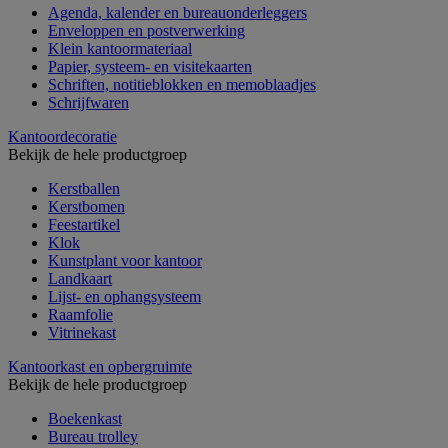
Agenda, kalender en bureauonderleggers
Enveloppen en postverwerking
Klein kantoormateriaal
Papier, systeem- en visitekaarten
Schriften, notitieblokken en memoblaadjes
Schrijfwaren
Kantoordecoratie
Bekijk de hele productgroep
Kerstballen
Kerstbomen
Feestartikel
Klok
Kunstplant voor kantoor
Landkaart
Lijst- en ophangsysteem
Raamfolie
Vitrinekast
Kantoorkast en opbergruimte
Bekijk de hele productgroep
Boekenkast
Bureau trolley