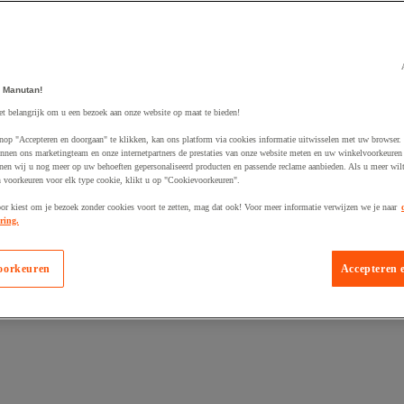
 Manutan!
et belangrijk om u een bezoek aan onze website op maat te bieden!
egevoegd aan winkelwagen
nop "Accepteren en doorgaan" te klikken, kan ons platform via cookies informatie uitwisselen met uw browser.
nnen ons marketingteam en onze internetpartners de prestaties van onze website meten en uw winkelvoorkeuren 
nen wij u nog meer op uw behoeften gepersonaliseerd producten en passende reclame aanbieden. Als u meer wil
n voorkeuren voor elk type cookie, klikt u op "Cookievoorkeuren".
oor kiest om je bezoek zonder cookies voort te zetten, mag dat ook! Voor meer informatie verwijzen we je naar
ring.
oorkeuren
Accepteren 