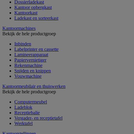
Dossierladekast
Kantoor opbergkast
Kantoorkast
Ladekast en sorteerkast
Kantoormachines
Bekijk de hele productgroep
Inbinden
Labelprinter en cassette
Lamineerapparaat
Papiervernietiger
Rekenmachine
Snijden en knippen
Vouwmachine
Kantoormeubilair en thuiswerken
Bekijk de hele productgroep
Computermeubel
Ladeblok
Receptiebalie
Vergader- en receptietafel
Werktafel
Kantoorstellingen