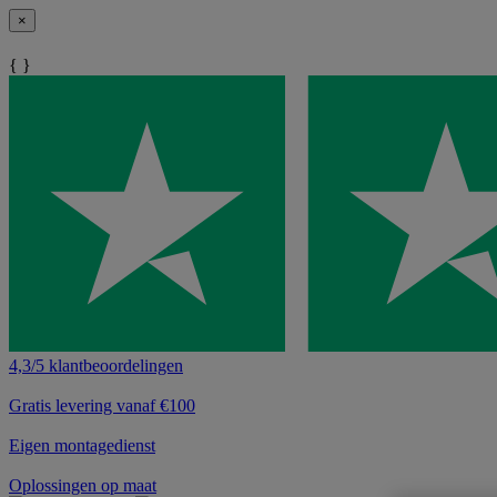
×
{ }
4,3/5 klantbeoordelingen
Gratis levering vanaf €100
Eigen montagedienst
Oplossingen op maat