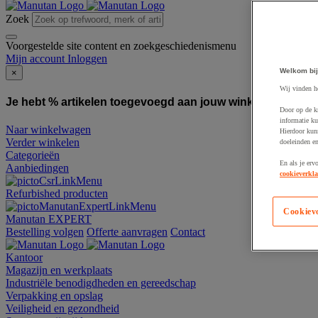
Zoek
Voorgestelde site content en zoekgeschiedenismenu
Mijn account
Inloggen
Welkom bij
×
Wij vinden h
Je hebt % artikelen toegevoegd aan jouw winkelwagen:
To
Door op de k
informatie ku
Naar winkelwagen
Hierdoor kun
Verder winkelen
doeleinden e
Categorieën
En als je erv
Aanbiedingen
cookieverkla
Refurbished producten
Cookiev
Manutan EXPERT
Bestelling volgen
Offerte aanvragen
Contact
Kantoor
Magazijn en werkplaats
Industriële benodigdheden en gereedschap
Verpakking en opslag
Veiligheid en gezondheid