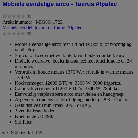
Mobiele eendelige airco - Taurus Alpatec
(0)
0.0
Artikelnummer : MIG9641723
van
Mobiele eendelige airco - Taurus Alpatec
de
(0)
5
0.0
sterren.
van
Mobiele eendelige airco met 3 functies (koud, ontvochtiging,
de
ventilatie).
5
Stijlvol ontwerp met wit blok, kleur bladen donkerblauw.
sterren.
Digitale weergave, bedieningspaneel met touchfunctie en 24
uur timer.
Verbruik in koude modus 1370 W, verbruik in warme modus
1350 W.
Koelvermogen 12000 BTU/u, 3500 W, 3000 frigories.
Calorisch vermogen 11200 BTU/u, 3300 W, 2850 kcal.
Eenvoudig verplaatsbare airco met wielen en handgreep.
Afgevoerd condens (ontvochtigingsmodus): 28,8 l / 24 uur.
Geluidsniveau min / max 56/65 dB(A).
3 ventilatiesnelheden.
Koelmiddel: R 290.
Stoffilter.
€ 719,00
excl. BTW