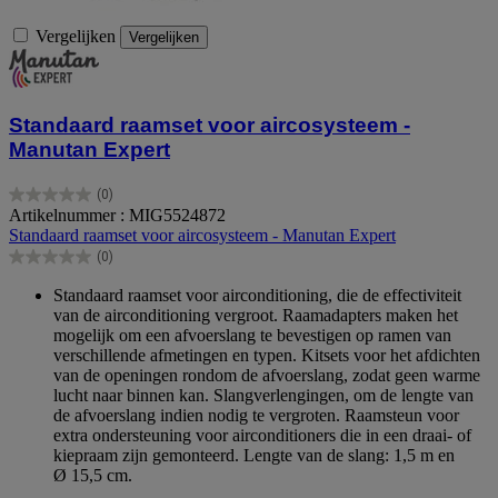
Vergelijken
Vergelijken
Standaard raamset voor aircosysteem -
Manutan Expert
(0)
0.0
Artikelnummer : MIG5524872
van
Standaard raamset voor aircosysteem - Manutan Expert
de
(0)
5
0.0
sterren.
van
Standaard raamset voor airconditioning, die de effectiviteit
de
van de airconditioning vergroot. Raamadapters maken het
5
mogelijk om een afvoerslang te bevestigen op ramen van
sterren.
verschillende afmetingen en typen. Kitsets voor het afdichten
van de openingen rondom de afvoerslang, zodat geen warme
lucht naar binnen kan. Slangverlengingen, om de lengte van
de afvoerslang indien nodig te vergroten. Raamsteun voor
extra ondersteuning voor airconditioners die in een draai- of
kiepraam zijn gemonteerd. Lengte van de slang: 1,5 m en
Ø 15,5 cm.