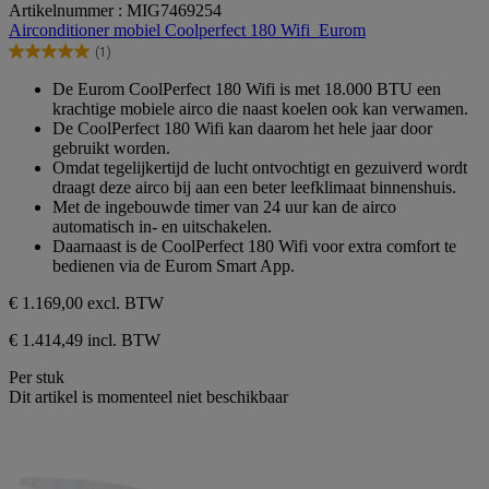
Artikelnummer : MIG7469254
van
Airconditioner mobiel Coolperfect 180 Wifi_Eurom
de
(1)
5
5.0
sterren.
van
De Eurom CoolPerfect 180 Wifi is met 18.000 BTU een
1
de
krachtige mobiele airco die naast koelen ook kan verwamen.
beoordeling
5
De CoolPerfect 180 Wifi kan daarom het hele jaar door
sterren.
gebruikt worden.
1
Omdat tegelijkertijd de lucht ontvochtigt en gezuiverd wordt
beoordeling
draagt deze airco bij aan een beter leefklimaat binnenshuis.
Met de ingebouwde timer van 24 uur kan de airco
automatisch in- en uitschakelen.
Daarnaast is de CoolPerfect 180 Wifi voor extra comfort te
bedienen via de Eurom Smart App.
€ 1.169,00
excl. BTW
€ 1.414,49 incl. BTW
Per stuk
Dit artikel is momenteel niet beschikbaar