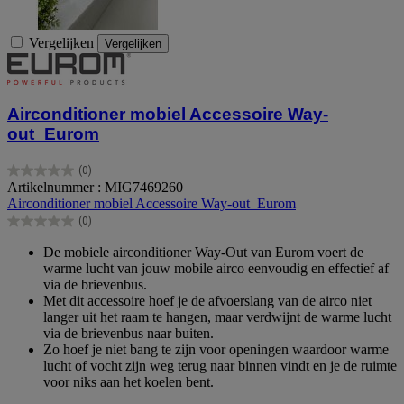
Vergelijken
Vergelijken
Airconditioner mobiel Accessoire Way-
out_Eurom
(0)
0.0
Artikelnummer : MIG7469260
van
Airconditioner mobiel Accessoire Way-out_Eurom
de
(0)
5
0.0
sterren.
van
De mobiele airconditioner Way-Out van Eurom voert de
de
warme lucht van jouw mobile airco eenvoudig en effectief af
5
via de brievenbus.
sterren.
Met dit accessoire hoef je de afvoerslang van de airco niet
langer uit het raam te hangen, maar verdwijnt de warme lucht
via de brievenbus naar buiten.
Zo hoef je niet bang te zijn voor openingen waardoor warme
lucht of vocht zijn weg terug naar binnen vindt en je de ruimte
voor niks aan het koelen bent.