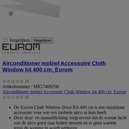
Vergelijken
Vergelijken
Airconditioner mobiel Accessoire Cloth
Window kit 400 cm_Eurom
(0)
0.0
Artikelnummer : MIG7469258
van
Airconditioner mobiel Accessoire Cloth Window kit 400 cm_Eurom
de
(0)
5
0.0
sterren.
van
De Eurom Cloth Window-Door Kit 400 cm is een onmisbaar
de
accessoire voor wie een mobiele airco in huis heeft.
5
Deze deur- en raamafdichting zorgt ervoor dat de warme lucht
sterren.
van de airco goed naar buiten stroomt en er geen warmte
terug de woning in wordt geblazen.