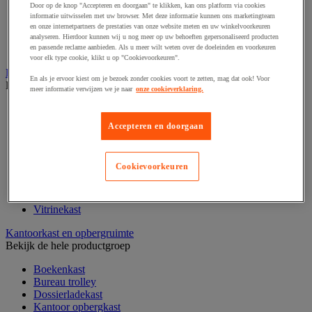
Door op de knop "Accepteren en doorgaan" te klikken, kan ons platform via cookies
Klein kantoormateriaal
informatie uitwisselen met uw browser. Met deze informatie kunnen ons marketingteam
Papier, systeem- en visitekaarten
en onze internetpartners de prestaties van onze website meten en uw winkelvoorkeuren
Schriften, notitieblokken en memoblaadjes
analyseren. Hierdoor kunnen wij u nog meer op uw behoeften gepersonaliseerd producten
Schrijfwaren
en passende reclame aanbieden. Als u meer wilt weten over de doeleinden en voorkeuren
voor elk type cookie, klikt u op "Cookievoorkeuren".
Kantoordecoratie
En als je ervoor kiest om je bezoek zonder cookies voort te zetten, mag dat ook! Voor
Bekijk de hele productgroep
meer informatie verwijzen we je naar
onze cookieverklaring.
Kerstballen
Kerstbomen
Accepteren en doorgaan
Feestartikel
Klok
Kunstplant voor kantoor
Cookievoorkeuren
Landkaart
Lijst- en ophangsysteem
Raamfolie
Vitrinekast
Kantoorkast en opbergruimte
Bekijk de hele productgroep
Boekenkast
Bureau trolley
Dossierladekast
Kantoor opbergkast