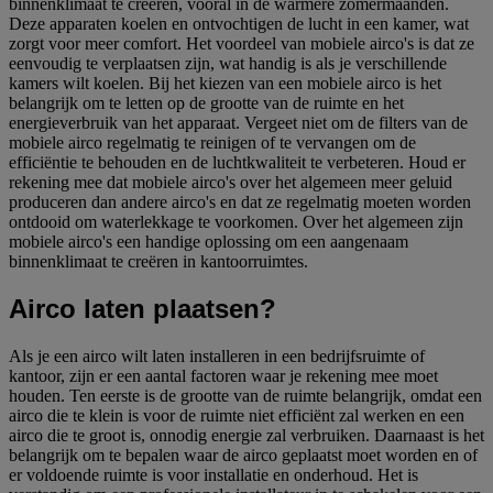
binnenklimaat te creëren, vooral in de warmere zomermaanden.
Deze apparaten koelen en ontvochtigen de lucht in een kamer, wat
zorgt voor meer comfort. Het voordeel van mobiele airco's is dat ze
eenvoudig te verplaatsen zijn, wat handig is als je verschillende
kamers wilt koelen. Bij het kiezen van een mobiele airco is het
belangrijk om te letten op de grootte van de ruimte en het
energieverbruik van het apparaat. Vergeet niet om de filters van de
mobiele airco regelmatig te reinigen of te vervangen om de
efficiëntie te behouden en de luchtkwaliteit te verbeteren. Houd er
rekening mee dat mobiele airco's over het algemeen meer geluid
produceren dan andere airco's en dat ze regelmatig moeten worden
ontdooid om waterlekkage te voorkomen. Over het algemeen zijn
mobiele airco's een handige oplossing om een aangenaam
binnenklimaat te creëren in kantoorruimtes.
Airco laten plaatsen?
Als je een airco wilt laten installeren in een bedrijfsruimte of
kantoor, zijn er een aantal factoren waar je rekening mee moet
houden. Ten eerste is de grootte van de ruimte belangrijk, omdat een
airco die te klein is voor de ruimte niet efficiënt zal werken en een
airco die te groot is, onnodig energie zal verbruiken. Daarnaast is het
belangrijk om te bepalen waar de airco geplaatst moet worden en of
er voldoende ruimte is voor installatie en onderhoud. Het is