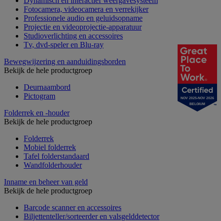
Dynamisch en interactief weergavesysteem
Fotocamera, videocamera en verrekijker
Professionele audio en geluidsopname
Projectie en videoprojectie-apparatuur
Studioverlichting en accessoires
Tv, dvd-speler en Blu-ray
Bewegwijzering en aanduidingsborden
Bekijk de hele productgroep
Deurnaambord
Pictogram
NOV 2025-NOV 2026
BELGIUM
Folderrek en -houder
Bekijk de hele productgroep
Folderrek
Mobiel folderrek
Tafel folderstandaard
Wandfolderhouder
Inname en beheer van geld
Bekijk de hele productgroep
Barcode scanner en accessoires
Biljettenteller/sorteerder en valsgelddetector