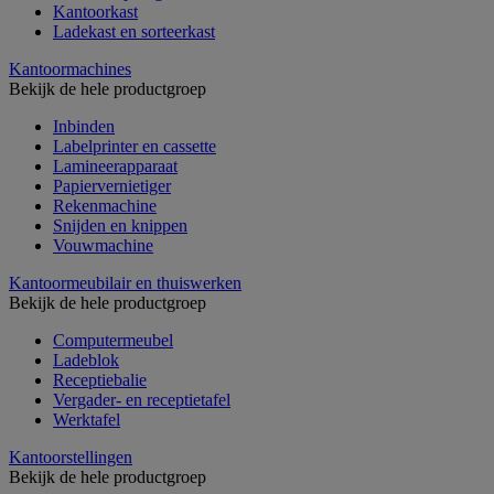
Kantoorkast
Ladekast en sorteerkast
Kantoormachines
Bekijk de hele productgroep
Inbinden
Labelprinter en cassette
Lamineerapparaat
Papiervernietiger
Rekenmachine
Snijden en knippen
Vouwmachine
Kantoormeubilair en thuiswerken
Bekijk de hele productgroep
Computermeubel
Ladeblok
Receptiebalie
Vergader- en receptietafel
Werktafel
Kantoorstellingen
Bekijk de hele productgroep