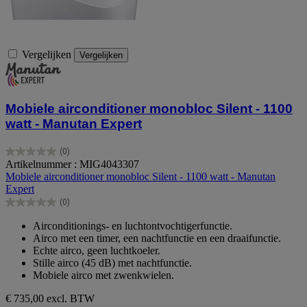
Vergelijken
Vergelijken
Mobiele airconditioner monobloc Silent - 1100
watt - Manutan Expert
(0)
0.0
Artikelnummer : MIG4043307
van
Mobiele airconditioner monobloc Silent - 1100 watt - Manutan
de
Expert
5
(0)
sterren.
0.0
van
Airconditionings- en luchtontvochtigerfunctie.
de
Airco met een timer, een nachtfunctie en een draaifunctie.
5
Echte airco, geen luchtkoeler.
sterren.
Stille airco (45 dB) met nachtfunctie.
Mobiele airco met zwenkwielen.
€ 735,00
excl. BTW