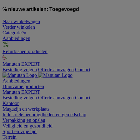
% nieuwe artikelen:
Toegevoegd
Naar winkelwagen
Verder winkelen
Categorieën
Aanbiedingen
Refurbished producten
Manutan EXPERT
Bestelling volgen
Offerte aanvragen
Contact
Aanbiedingen
Duurzame producten
Manutan EXPERT
Bestelling volgen
Offerte aanvragen
Contact
Kantoor
Magazijn en werkplaats
Industriële benodigdheden en gereedschap
Verpakking en opslag
Veiligheid en gezondheid
Sport en vrije tijd
Terrein