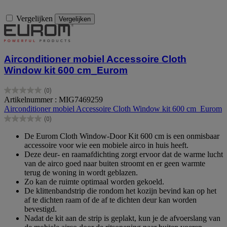
Vergelijken
Vergelijken
Airconditioner mobiel Accessoire Cloth
Window kit 600 cm_Eurom
(0)
0.0
Artikelnummer : MIG7469259
van
Airconditioner mobiel Accessoire Cloth Window kit 600 cm_Eurom
de
(0)
5
0.0
sterren.
van
De Eurom Cloth Window-Door Kit 600 cm is een onmisbaar
de
accessoire voor wie een mobiele airco in huis heeft.
5
Deze deur- en raamafdichting zorgt ervoor dat de warme lucht
sterren.
van de airco goed naar buiten stroomt en er geen warmte
terug de woning in wordt geblazen.
Zo kan de ruimte optimaal worden gekoeld.
De klittenbandstrip die rondom het kozijn bevind kan op het
af te dichten raam of de af te dichten deur kan worden
bevestigd.
Nadat de kit aan de strip is geplakt, kun je de afvoerslang van