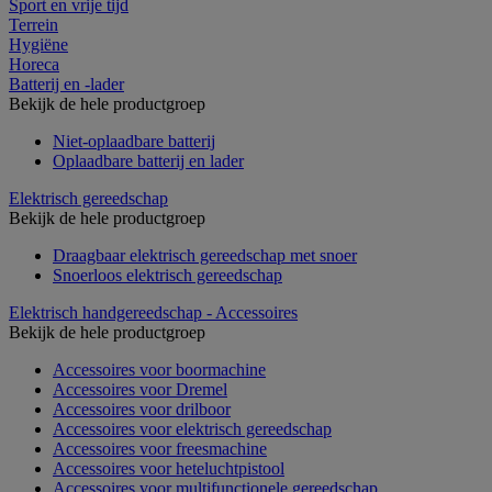
Sport en vrije tijd
Terrein
Hygiëne
Horeca
Batterij en -lader
Bekijk de hele productgroep
Niet-oplaadbare batterij
Oplaadbare batterij en lader
Elektrisch gereedschap
Bekijk de hele productgroep
Draagbaar elektrisch gereedschap met snoer
Snoerloos elektrisch gereedschap
Elektrisch handgereedschap - Accessoires
Bekijk de hele productgroep
Accessoires voor boormachine
Accessoires voor Dremel
Accessoires voor drilboor
Accessoires voor elektrisch gereedschap
Accessoires voor freesmachine
Accessoires voor heteluchtpistool
Accessoires voor multifunctionele gereedschap