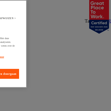
AFWIJZEN >
Taal:
NL
/
FR
NOV 2025-NOV 2026
BELGIUM
 Met deze
analyseren.
t weten over de
onze
en doorgaan