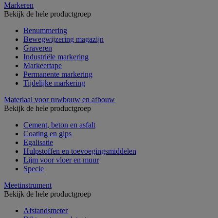
Markeren
Bekijk de hele productgroep
Benummering
Bewegwijzering magazijn
Graveren
Industriële markering
Markeertape
Permanente markering
Tijdelijke markering
Materiaal voor ruwbouw en afbouw
Bekijk de hele productgroep
Cement, beton en asfalt
Coating en gips
Egalisatie
Hulpstoffen en toevoegingsmiddelen
Lijm voor vloer en muur
Specie
Meetinstrument
Bekijk de hele productgroep
Afstandsmeter