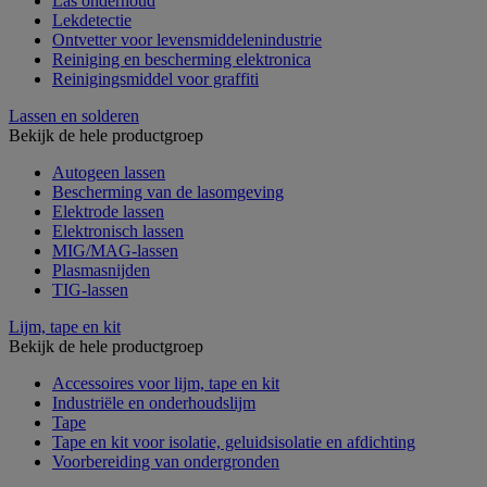
Las onderhoud
Lekdetectie
Ontvetter voor levensmiddelenindustrie
Reiniging en bescherming elektronica
Reinigingsmiddel voor graffiti
Lassen en solderen
Bekijk de hele productgroep
Autogeen lassen
Bescherming van de lasomgeving
Elektrode lassen
Elektronisch lassen
MIG/MAG-lassen
Plasmasnijden
TIG-lassen
Lijm, tape en kit
Bekijk de hele productgroep
Accessoires voor lijm, tape en kit
Industriële en onderhoudslijm
Tape
Tape en kit voor isolatie, geluidsisolatie en afdichting
Voorbereiding van ondergronden