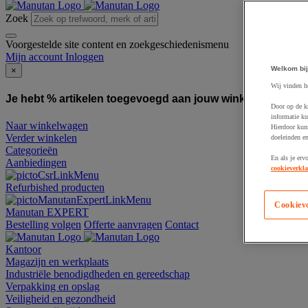
Zoek
Voorgestelde site content en zoekgeschiedenismenu
Mijn account
Inloggen
Welkom bij
×
Wij vinden h
Je hebt % artikelen toegevoegd aan jouw winkelwagen:
To
Door op de k
informatie ku
Naar winkelwagen
Hierdoor kun
Verder winkelen
doeleinden e
Categorieën
En als je erv
Aanbiedingen
cookieverkla
Refurbished producten
Cookiev
Manutan EXPERT
Bestelling volgen
Offerte aanvragen
Contact
Kantoor
Magazijn en werkplaats
Industriële benodigdheden en gereedschap
Verpakking en opslag
Veiligheid en gezondheid