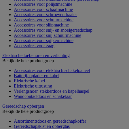
Accessoires voor polijstmachine
Accessoires voor schaafmachine
Accessoires voor schroevendraaier
Accessoires voor schuurmachine
Accessoires voor slijpmachine
Accessoires voor snij- en snoeigereedschap
Accessoires voor snij-schuurmachine
Accessoires voor spijkermachine
Accessoires voor zaag
Elektrische toebehoren en verlichting
Bekijk de hele productgroep
Accessoires voor elektrisch schakelpaneel
Batterij, oplader en kabel
Elektrische kabel
Elektrische uitrusting
Verlengsnoer, stekkerdoos en kapelhaspel
Wandcontactdoos en schakelaar
Gereedschap opbergen
Bekijk de hele productgroep
Assortimentsdoos en gereedschapkoffer
Gereedschapskist en opbergtas