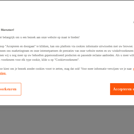
 Manutan!
et belangrijk om u een bezoek aan onze website op maat te bieden!
egevoegd aan winkelwagen
nop "Accepteren en doorgaan" te klikken, kan ons platform via cookies informatie uitwisselen met uw browser.
nnen ons marketingteam en onze internetpartners de prestaties van onze website meten en uw winkelvoorkeuren 
nen wij u nog meer op uw behoeften gepersonaliseerd producten en passende reclame aanbieden. Als u meer wil
n voorkeuren voor elk type cookie, klikt u op "Cookievoorkeuren".
oor kiest om je bezoek zonder cookies voort te zetten, mag dat ook! Voor meer informatie verwijzen we je naar
ring.
oorkeuren
Accepteren 