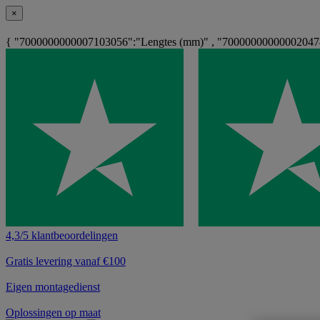
×
{ "7000000000007103056":"Lengtes (mm)" , "700000000000020474
4,3/5 klantbeoordelingen
Gratis levering vanaf €100
Eigen montagedienst
Oplossingen op maat