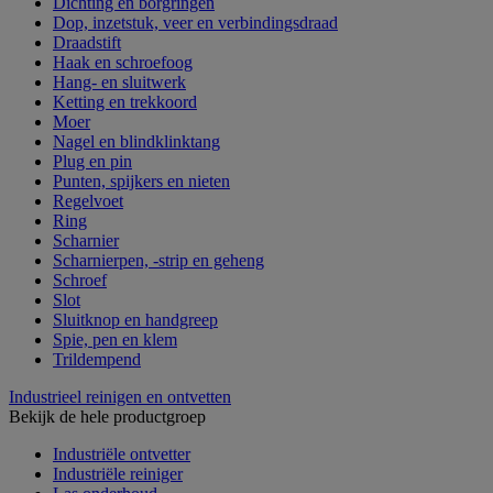
Dichting en borgringen
Dop, inzetstuk, veer en verbindingsdraad
Draadstift
Haak en schroefoog
Hang- en sluitwerk
Ketting en trekkoord
Moer
Nagel en blindklinktang
Plug en pin
Punten, spijkers en nieten
Regelvoet
Ring
Scharnier
Scharnierpen, -strip en geheng
Schroef
Slot
Sluitknop en handgreep
Spie, pen en klem
Trildempend
Industrieel reinigen en ontvetten
Bekijk de hele productgroep
Industriële ontvetter
Industriële reiniger