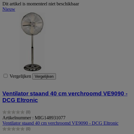
Dit artikel is momenteel niet beschikbaar
Nieuw
Vergelijken
Vergelijken
Ventilator staand 40 cm verchroomd VE9090 -
DCG Eltronic
(0)
0.0
Artikelnummer : MIG148931077
van
Ventilator staand 40 cm verchroomd VE9090 - DCG Eltronic
de
(0)
5
0.0