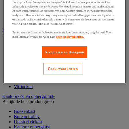
Door op de knop "Accepteren en doorgaan" te klikken, kan ons platform via cookies
Klein kantoormateriaal
informatie uitwisselen met uw browser. Met deze informatie kunnen ons marketingteam
Papier, systeem- en visitekaarten
en onze internetpartners de prestaties van onze website meten en uw winkelvoorkeuren
Schriften, notitieblokken en memoblaadjes
analyseren. Hierdoor kunnen wij u nog meer op uw behoeften gepersonaliseerd producten
Schrijfwaren
en passende reclame aanbieden. Als u meer wilt weten over de doeleinden en voorkeuren
voor elk type cookie, klikt u op "Cookievoorkeuren".
Kantoordecoratie
En als je ervoor kiest om je bezoek zonder cookies voort te zetten, mag dat ook! Voor
Bekijk de hele productgroep
meer informatie verwijzen we je naar
onze cookieverklaring.
Kerstballen
Kerstbomen
Accepteren en doorgaan
Feestartikel
Klok
Kunstplant voor kantoor
Cookievoorkeuren
Landkaart
Lijst- en ophangsysteem
Raamfolie
Vitrinekast
Kantoorkast en opbergruimte
Bekijk de hele productgroep
Boekenkast
Bureau trolley
Dossierladekast
Kantoor opbergkast