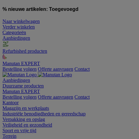
% nieuwe artikelen:
Toegevoegd
Naar winkelwagen
Verder winkelen
Categorieën
Aanbiedingen
Refurbished producten
Manutan EXPERT
Bestelling volgen
Offerte aanvragen
Contact
Aanbiedingen
Duurzame producten
Manutan EXPERT
Bestelling volgen
Offerte aanvragen
Contact
Kantoor
Magazijn en werkplaats
Industriële benodigdheden en gereedschap
Verpakking en opslag
Veiligheid en gezondheid
Sport en vrije tijd
Terrein