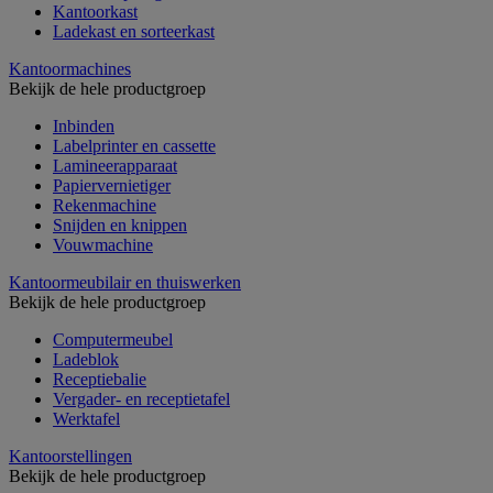
Kantoorkast
Ladekast en sorteerkast
Kantoormachines
Bekijk de hele productgroep
Inbinden
Labelprinter en cassette
Lamineerapparaat
Papiervernietiger
Rekenmachine
Snijden en knippen
Vouwmachine
Kantoormeubilair en thuiswerken
Bekijk de hele productgroep
Computermeubel
Ladeblok
Receptiebalie
Vergader- en receptietafel
Werktafel
Kantoorstellingen
Bekijk de hele productgroep