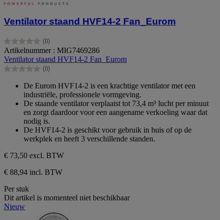
Ventilator staand HVF14-2 Fan_Eurom
(0)
0.0
Artikelnummer : MIG7469286
van
Ventilator staand HVF14-2 Fan_Eurom
de
(0)
5
0.0
sterren.
van
De Eurom HVF14-2 is een krachtige ventilator met een
de
industriële, professionele vormgeving.
5
De staande ventilator verplaatst tot 73,4 m³ lucht per minuut
sterren.
en zorgt daardoor voor een aangename verkoeling waar dat
nodig is.
De HVF14-2 is geschikt voor gebruik in huis of op de
werkplek en heeft 3 verschillende standen.
€ 73,50
excl. BTW
€ 88,94 incl. BTW
Per stuk
Dit artikel is momenteel niet beschikbaar
Nieuw