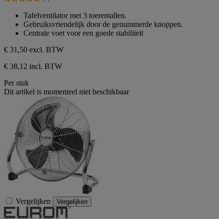
5
5.0
sterren.
van
Tafelventilator met 3 toerentallen.
1
de
Gebruiksvriendelijk door de genummerde knoppen.
beoordeling
5
Centrale voet voor een goede stabiliteit
sterren.
1
€ 31,50
excl. BTW
beoordeling
€ 38,12 incl. BTW
Per stuk
Dit artikel is momenteel niet beschikbaar
Vergelijken
Vergelijken