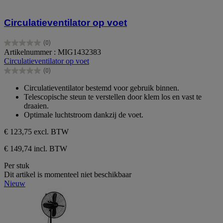
Circulatieventilator op voet
(0)
0.0
Artikelnummer : MIG1432383
van
Circulatieventilator op voet
de
(0)
5
0.0
sterren.
van
Circulatieventilator bestemd voor gebruik binnen.
de
Telescopische steun te verstellen door klem los en vast te
5
draaien.
sterren.
Optimale luchtstroom dankzij de voet.
€ 123,75
excl. BTW
€ 149,74 incl. BTW
Per stuk
Dit artikel is momenteel niet beschikbaar
Nieuw