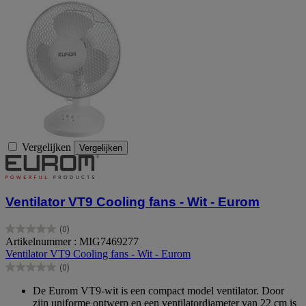
Vergelijken
Vergelijken
Ventilator VT9 Cooling fans - Wit - Eurom
(0)
0.0
Artikelnummer : MIG7469277
van
Ventilator VT9 Cooling fans - Wit - Eurom
de
(0)
5
0.0
sterren.
van
De Eurom VT9-wit is een compact model ventilator. Door
de
zijn uniforme ontwerp en een ventilatordiameter van 22 cm is