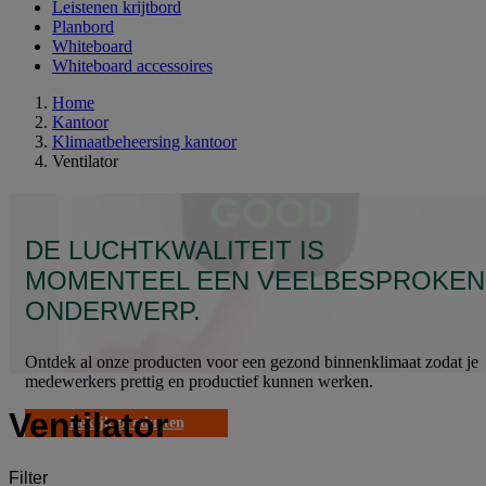
Leistenen krijtbord
Planbord
Whiteboard
Whiteboard accessoires
Home
Kantoor
Klimaatbeheersing kantoor
Ventilator
DE LUCHTKWALITEIT IS
MOMENTEEL EEN VEELBESPROKEN
ONDERWERP.
Ontdek al onze producten voor een gezond binnenklimaat zodat je
medewerkers prettig en productief kunnen werken.
Ventilator
Bekijk producten
Filter