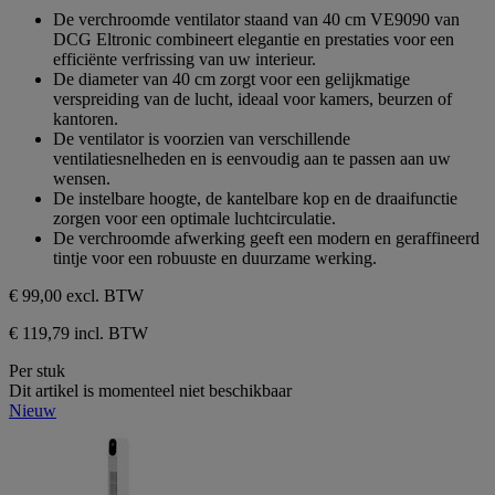
sterren.
van
De verchroomde ventilator staand van 40 cm VE9090 van
de
DCG Eltronic combineert elegantie en prestaties voor een
5
efficiënte verfrissing van uw interieur.
sterren.
De diameter van 40 cm zorgt voor een gelijkmatige
verspreiding van de lucht, ideaal voor kamers, beurzen of
kantoren.
De ventilator is voorzien van verschillende
ventilatiesnelheden en is eenvoudig aan te passen aan uw
wensen.
De instelbare hoogte, de kantelbare kop en de draaifunctie
zorgen voor een optimale luchtcirculatie.
De verchroomde afwerking geeft een modern en geraffineerd
tintje voor een robuuste en duurzame werking.
€ 99,00
excl. BTW
€ 119,79 incl. BTW
Per stuk
Dit artikel is momenteel niet beschikbaar
Nieuw