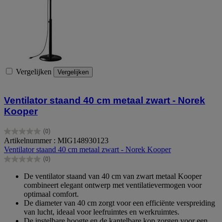
Vergelijken
Vergelijken
Ventilator staand 40 cm metaal zwart - Norek
Kooper
(0)
0.0
Artikelnummer : MIG148930123
van
Ventilator staand 40 cm metaal zwart - Norek Kooper
de
(0)
5
0.0
sterren.
van
De ventilator staand van 40 cm van zwart metaal Kooper
de
combineert elegant ontwerp met ventilatievermogen voor
5
optimaal comfort.
sterren.
De diameter van 40 cm zorgt voor een efficiënte verspreiding
van lucht, ideaal voor leefruimtes en werkruimtes.
De instelbare hoogte en de kantelbare kop zorgen voor een