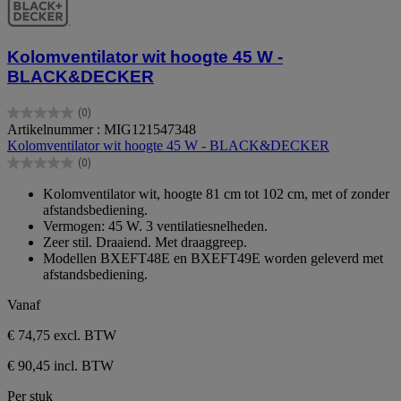
Kolomventilator wit hoogte 45 W -
BLACK&DECKER
(0)
0.0
Artikelnummer : MIG121547348
van
Kolomventilator wit hoogte 45 W - BLACK&DECKER
de
(0)
5
0.0
sterren.
van
Kolomventilator wit, hoogte 81 cm tot 102 cm, met of zonder
de
afstandsbediening.
5
Vermogen: 45 W. 3 ventilatiesnelheden.
sterren.
Zeer stil. Draaiend. Met draaggreep.
Modellen BXEFT48E en BXEFT49E worden geleverd met
afstandsbediening.
Vanaf
€ 74,75
excl. BTW
€ 90,45 incl. BTW
Per stuk