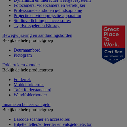
Dynamisch en interactief weergavesysteem
Fotocamera, videocamera en verrekijker
Professionele audio en geluidsopname
Projectie en videoprojectie-apparatuur
Studioverlichting en accessoires
Tv, dvd-speler en Blu-ray
Bewegwijzering en aanduidingsborden
Bekijk de hele productgroep
Deurnaambord
Pictogram
NOV 2025-NOV 2026
BELGIUM
Folderrek en -houder
Bekijk de hele productgroep
Folderrek
Mobiel folderrek
Tafel folderstandaard
Wandfolderhouder
Inname en beheer van geld
Bekijk de hele productgroep
Barcode scanner en accessoires
Biljettenteller/sorteerder en valsgelddetector