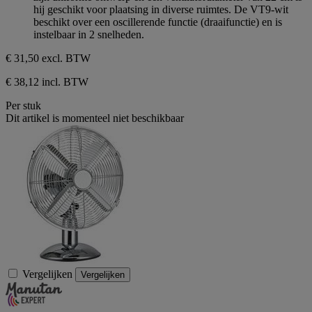
5
hij geschikt voor plaatsing in diverse ruimtes. De VT9-wit
sterren.
beschikt over een oscillerende functie (draaifunctie) en is
instelbaar in 2 snelheden.
€ 31,50
excl. BTW
€ 38,12 incl. BTW
Per stuk
Dit artikel is momenteel niet beschikbaar
Vergelijken
Vergelijken