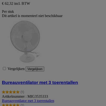
€ 62,32 incl. BTW
Per stuk
Dit artikel is momenteel niet beschikbaar
Vergelijken
Vergelijken
Bureauventilator met 3 toerentallen
(1)
5.0
Artikelnummer : MIG3535333
van
Bureauventilator met 3 toerentallen
de
(1)