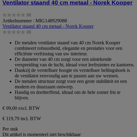
Ventilator staand 40 cm metaal - Norek Kooper
(0)
0.0
Artikelnummer : MIG148929088
van
Ventilator staand 40 cm metaal - Norek Kooper
de
(0)
5
0.0
sterren.
van
De metalen ventilator staand van 40 cm Norek Kooper
de
combineert robuustheid, elegantie en prestaties voor een
5
efficiënte verfrissing van uw interieur.
sterren.
De diameter van 40 cm zorgt voor een uitstekende
verspreiding van de lucht, ideaal voor leefruimtes en kantoren.
Dankzij de verstelbare hoogte en verstelbare hellingshoek is
de ventilator eenvoudig aan te passen aan uw wensen.
De metalen structuur zorgt voor een grote stabiliteit en een
modern en duurzaam ontwerp.
Handig en doeltreffend, ideaal om de hele zomer fris te
blijven.
€ 99,00
excl. BTW
€ 119,79 incl. BTW
Per stuk
Dit artikel is momenteel niet beschikbaar