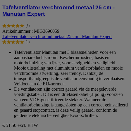
Tafelventilator verchroomd metaal 25 cm -
Manutan Expert
(3)
5.0
Artikelnummer : MIG3696059
van
Tafelventilator verchroomd metaal 25 cm - Manutan Expert
de
(3)
5
5.0
sterren.
van
Tafelventilator Manutan met 3 blaassnelheden voor een
3
de
aanpasbare luchtstroom. Beschermroosters, basis en
beoordelingen
5
motorbehuizing van ijzer, voor stevigheid en veiligheid.
sterren.
Mooie uitstraling met aluminium ventilatorbladen en mooie
3
verchroomde afwerking, zeer trendy. Dankzij de
beoordelingen
transporthandgreep is de ventilator eenvoudig te verplaatsen.
Voldoet aan de EU-normen.
De ventilatoren zijn correct geaard via de meegeleverde
voedingskabel. Dit is een driefasenkabel (3-polig) voorzien
van een VDE-gecertificeerde stekker. Wanneer de
ventilatorbehuizing is aangesloten op een correct geïnstalleerd
en geaard stopcontact, is deze veilig geaard, conform de
geldende elektrische veiligheidsvoorschriften.
€ 51,50
excl. BTW