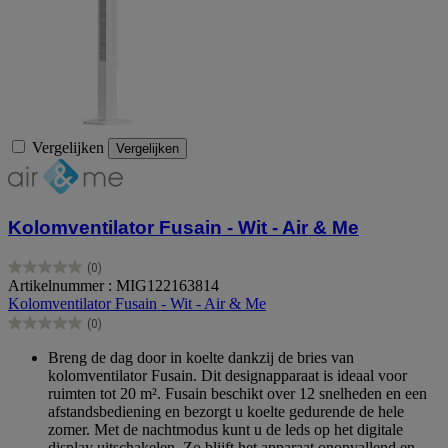
Vergelijken
Vergelijken
Kolomventilator Fusain - Wit - Air & Me
(0)
0.0
Artikelnummer : MIG122163814
van
Kolomventilator Fusain - Wit - Air & Me
de
(0)
5
0.0
sterren.
van
Breng de dag door in koelte dankzij de bries van
de
kolomventilator Fusain. Dit designapparaat is ideaal voor
5
ruimten tot 20 m². Fusain beschikt over 12 snelheden en een
sterren.
afstandsbediening en bezorgt u koelte gedurende de hele
zomer. Met de nachtmodus kunt u de leds op het digitale
display uitschakelen. Zo blijft het apparaat onopvallend en