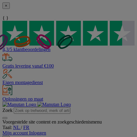
×
{ }
4,3/5 klantbeoordelingen
Gratis levering vanaf €100
Eigen montagedienst
Oplossingen op maat
Zoek
Voorgestelde site content en zoekgeschiedenismenu
Taal:
NL
/
FR
Mijn account
Inloggen