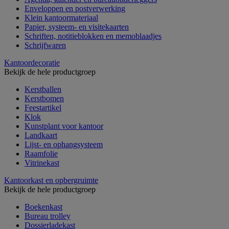
Enveloppen en postverwerking
Klein kantoormateriaal
Papier, systeem- en visitekaarten
Schriften, notitieblokken en memoblaadjes
Schrijfwaren
Kantoordecoratie
Bekijk de hele productgroep
Kerstballen
Kerstbomen
Feestartikel
Klok
Kunstplant voor kantoor
Landkaart
Lijst- en ophangsysteem
Raamfolie
Vitrinekast
Kantoorkast en opbergruimte
Bekijk de hele productgroep
Boekenkast
Bureau trolley
Dossierladekast