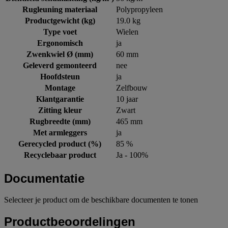
Rugleuning materiaal
Polypropyleen
Productgewicht (kg)
19.0 kg
Type voet
Wielen
Ergonomisch
ja
Zwenkwiel Ø (mm)
60 mm
Geleverd gemonteerd
nee
Hoofdsteun
ja
Montage
Zelfbouw
Klantgarantie
10 jaar
Zitting kleur
Zwart
Rugbreedte (mm)
465 mm
Met armleggers
ja
Gerecycled product (%)
85 %
Recyclebaar product
Ja - 100%
Documentatie
Selecteer je product om de beschikbare documenten te tonen
Productbeoordelingen