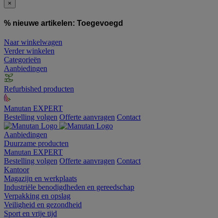
×
% nieuwe artikelen:
Toegevoegd
Naar winkelwagen
Verder winkelen
Categorieën
Aanbiedingen
Refurbished producten
Manutan EXPERT
Bestelling volgen
Offerte aanvragen
Contact
Aanbiedingen
Duurzame producten
Manutan EXPERT
Bestelling volgen
Offerte aanvragen
Contact
Kantoor
Magazijn en werkplaats
Industriële benodigdheden en gereedschap
Verpakking en opslag
Veiligheid en gezondheid
Sport en vrije tijd