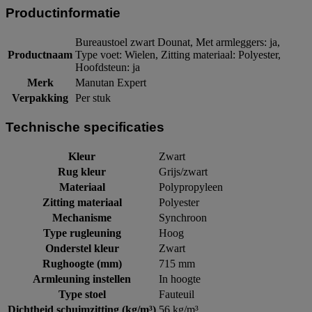
Productinformatie
Bureaustoel zwart Dounat, Met armleggers: ja,
Productnaam
Type voet: Wielen, Zitting materiaal: Polyester,
Hoofdsteun: ja
Merk
Manutan Expert
Verpakking
Per stuk
Technische specificaties
Kleur
Zwart
Rug kleur
Grijs/zwart
Materiaal
Polypropyleen
Zitting materiaal
Polyester
Mechanisme
Synchroon
Type rugleuning
Hoog
Onderstel kleur
Zwart
Rughoogte (mm)
715 mm
Armleuning instellen
In hoogte
Type stoel
Fauteuil
Dichtheid schuimzitting (kg/m³)
56 kg/m³