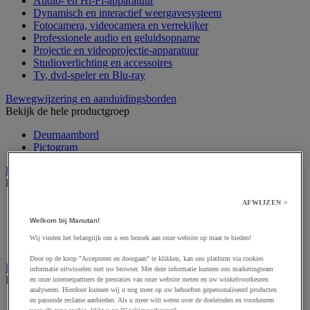
Audio- en Hi-Fi-apparatuur
Dynamisch en interactief weergavesysteem
Fotocamera, videocamera en verrekijker
Professionele audio en geluidsopname
Projectie en videoprojectie-apparatuur
Studioverlichting en accessoires
Tv, dvd-speler en Blu-ray
Bewegwijzering en aanduidingsborden
Bekijk de hele productgroep
Deurnaambord
Pictogram
Folderrek en -houder
Bekijk de hele productgroep
AFWIJZEN >
Folderrek
Mobiel folderrek
Welkom bij Manutan!
Tafel folderstandaard
Wij vinden het belangrijk om u een bezoek aan onze website op maat te bieden!
Wandfolderhouder
Door op de knop "Accepteren en doorgaan" te klikken, kan ons platform via cookies
Inname en beheer van geld
informatie uitwisselen met uw browser. Met deze informatie kunnen ons marketingteam
Bekijk de hele productgroep
en onze internetpartners de prestaties van onze website meten en uw winkelvoorkeuren
analyseren. Hierdoor kunnen wij u nog meer op uw behoeften gepersonaliseerd producten
en passende reclame aanbieden. Als u meer wilt weten over de doeleinden en voorkeuren
Barcode scanner en accessoires