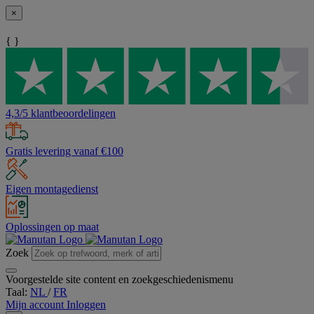
×
{ }
4,3/5 klantbeoordelingen
Gratis levering vanaf €100
Eigen montagedienst
Oplossingen op maat
Zoek
Voorgestelde site content en zoekgeschiedenismenu
Taal:
NL
/
FR
Mijn account
Inloggen