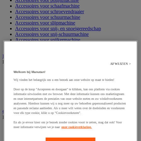
Accessoires voor polijstmachine
Accessoires voor schaafmachine
Accessoires voor schroevendraaier
Accessoires voor schuurmachine
Accessoires voor slijpmachine
Accessoires voor snij- en snoeigereedschap
Accessoires voor snij-schuurmachine
Accessoires voor spijkermachine
Accessoires voor zaag
Elektrische toebehoren en verlichting
Bekijk de hele productgroep
AFWIJZEN >
Accessoires voor elektrisch schakelpaneel
Welkom bij Manutan!
Batterij, oplader en kabel
Wij vinden het belangrijk om u een bezoek aan onze website op maat te bieden!
Elektrische kabel
Elektrische uitrusting
Door op de knop "Accepteren en doorgaan" te klikken, kan ons platform via cookies
informatie uitwisselen met uw browser. Met deze informatie kunnen ons marketingteam
Verlengsnoer, stekkerdoos en kapelhaspel
en onze internetpartners de prestaties van onze website meten en uw winkelvoorkeuren
Wandcontactdoos en schakelaar
analyseren. Hierdoor kunnen wij u nog meer op uw behoeften gepersonaliseerd producten
en passende reclame aanbieden. Als u meer wilt weten over de doeleinden en voorkeuren
Gereedschap opbergen
voor elk type cookie, klikt u op "Cookievoorkeuren".
Bekijk de hele productgroep
En als je ervoor kiest om je bezoek zonder cookies voort te zetten, mag dat ook! Voor
meer informatie verwijzen we je naar
onze cookieverklaring.
Assortimentsdoos en gereedschapkoffer
Gereedschapskist en opbergtas
Gereedschapskoffer en versterkte kist