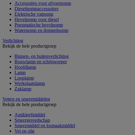
Accessoires voor afvoerpomp
Dieselpompaccessoires
Elektrische vatpomp
Hevelpomp voor diesel
Pneumatische hevelpomp
Waterpomp en dompelpomp
Verlichting
Bekijk de hele productgroep
Binnen- en buitenverlichting
Bouwlamp en schijnwerper
Hoofdlamp
Lamp
Looplamp
Werkplaatslamp
Zaklamp
Vetten en smeermiddelen
Bekijk de hele productgroep
Antikleefmiddel
Smeergereedschap
Smeermiddel en losmaakmiddel
Vet en olie