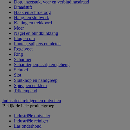
Dop, inzetstuk, veer en verbindingsdraad
Draadstift
Haak en schroefoog
Hang- en sluitwerk
Ketting en trekkoord
Moer
Nagel en blindklinktang
Plug en pin
Punten, spijkers en nieten
Regelvoet
Ring
Scharnier
Scharnierpen, -strip en geheng
Schroef
Slot
Sluitknop en handgreep
Spie, pen en klem
Trildempend
Industrieel reinigen en ontvetten
Bekijk de hele productgroep
Industriële ontvetter
Industriële reiniger
Las onderhoud