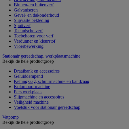
Binnen- en buitenverf
Galvaniseren
Gevel- en dakonderhoud
Slipvaste bekleding
Spuitverf
Technische verf
Toebehoren voor verf
Verdunner en kleurstof
Vloerbewerking
Stationair gereedschap, werkplaatsmachine
Bekijk de hele productgroep
Draaibank en accessoires
Geluiddempend
Kettingzaag, schuurmachine en bandzaag
Kolomboormachine
Pers werkplaats
Slijpmachine en accessoires
Veiligheid machine
Voetstuk voor stationair gereedschap
Vatpomp
Bekijk de hele productgroep