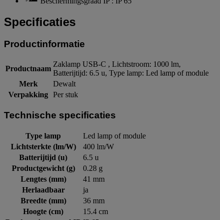
Beschermingsgraad IP : IP 65
Specificaties
Productinformatie
Zaklamp USB-C , Lichtstroom: 1000 lm,
Productnaam
Batterijtijd: 6.5 u, Type lamp: Led lamp of module
Merk
Dewalt
Verpakking
Per stuk
Technische specificaties
Type lamp
Led lamp of module
Lichtsterkte (lm/W)
400 lm/W
Batterijtijd (u)
6.5 u
Productgewicht (g)
0.28 g
Lengtes (mm)
41 mm
Herlaadbaar
ja
Breedte (mm)
36 mm
Hoogte (cm)
15.4 cm