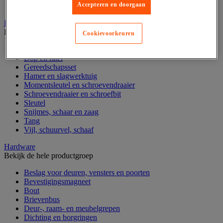
Accepteren en doorgaan
Verrijdbare werktafel
Handgereedschap
Bekijk de hele productgroep
Cookievoorkeuren
Bankschroef, extractor en klem
Dop en ratel
Gereedschapsset
Hamer en slagwerktuig
Momentsleutel en schroevendraaier
Schroevendraaier en schroefbit
Sleutel
Snijmes, schaar en zaag
Tang
Vijl, schuurvel, schaaf
Hardware
Bekijk de hele productgroep
Beslag voor deuren, vensters en poorten
Bevestigingsmagneet
Bout
Brievenbus
Deur-, raam- en meubelgrepen
Dichting en borgringen