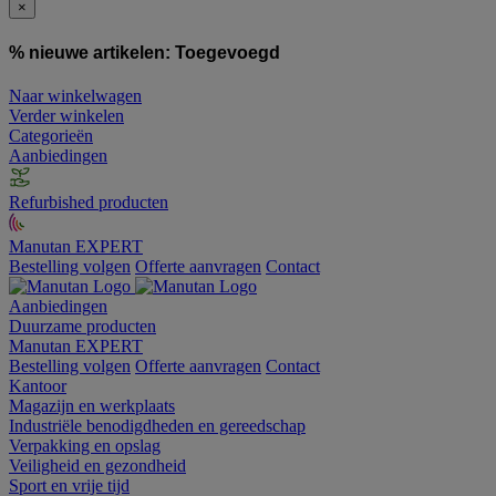
×
% nieuwe artikelen:
Toegevoegd
Naar winkelwagen
Verder winkelen
Categorieën
Aanbiedingen
Refurbished producten
Manutan EXPERT
Bestelling volgen
Offerte aanvragen
Contact
Aanbiedingen
Duurzame producten
Manutan EXPERT
Bestelling volgen
Offerte aanvragen
Contact
Kantoor
Magazijn en werkplaats
Industriële benodigdheden en gereedschap
Verpakking en opslag
Veiligheid en gezondheid
Sport en vrije tijd