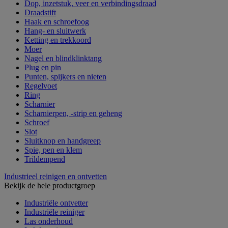
Dop, inzetstuk, veer en verbindingsdraad
Draadstift
Haak en schroefoog
Hang- en sluitwerk
Ketting en trekkoord
Moer
Nagel en blindklinktang
Plug en pin
Punten, spijkers en nieten
Regelvoet
Ring
Scharnier
Scharnierpen, -strip en geheng
Schroef
Slot
Sluitknop en handgreep
Spie, pen en klem
Trildempend
Industrieel reinigen en ontvetten
Bekijk de hele productgroep
Industriële ontvetter
Industriële reiniger
Las onderhoud