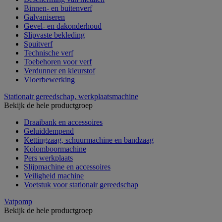
Binnen- en buitenverf
Galvaniseren
Gevel- en dakonderhoud
Slipvaste bekleding
Spuitverf
Technische verf
Toebehoren voor verf
Verdunner en kleurstof
Vloerbewerking
Stationair gereedschap, werkplaatsmachine
Bekijk de hele productgroep
Draaibank en accessoires
Geluiddempend
Kettingzaag, schuurmachine en bandzaag
Kolomboormachine
Pers werkplaats
Slijpmachine en accessoires
Veiligheid machine
Voetstuk voor stationair gereedschap
Vatpomp
Bekijk de hele productgroep