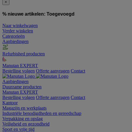
×
% nieuwe artikelen:
Toegevoegd
Naar winkelwagen
Verder winkelen
Categorieën
Aanbiedingen
Refurbished producten
Manutan EXPERT
Bestelling volgen
Offerte aanvragen
Contact
Aanbiedingen
Duurzame producten
Manutan EXPERT
Bestelling volgen
Offerte aanvragen
Contact
Kantoor
Magazijn en werkplaats
Industriële benodigdheden en gereedschap
Verpakking en opslag
Veiligheid en gezondheid
Sport en vrije tijd