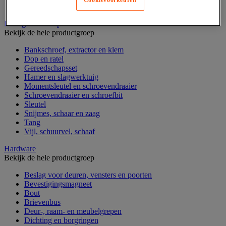
Cookievoorkeuren
Verrijdbare werktafel
Handgereedschap
Bekijk de hele productgroep
Bankschroef, extractor en klem
Dop en ratel
Gereedschapsset
Hamer en slagwerktuig
Momentsleutel en schroevendraaier
Schroevendraaier en schroefbit
Sleutel
Snijmes, schaar en zaag
Tang
Vijl, schuurvel, schaaf
Hardware
Bekijk de hele productgroep
Beslag voor deuren, vensters en poorten
Bevestigingsmagneet
Bout
Brievenbus
Deur-, raam- en meubelgrepen
Dichting en borgringen