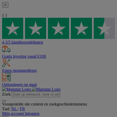
×
{ }
4,3/5 klantbeoordelingen
Gratis levering vanaf €100
Eigen montagedienst
Oplossingen op maat
Zoek
Voorgestelde site content en zoekgeschiedenismenu
Taal:
NL
/
FR
Mijn account
Inloggen