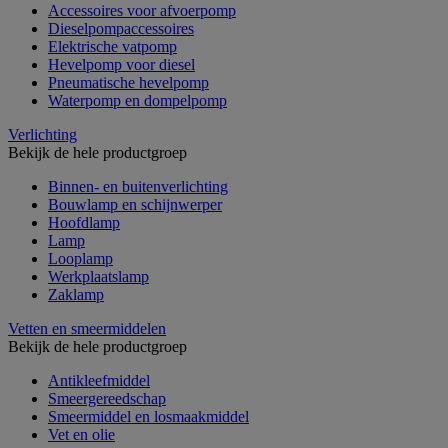
Accessoires voor afvoerpomp
Dieselpompaccessoires
Elektrische vatpomp
Hevelpomp voor diesel
Pneumatische hevelpomp
Waterpomp en dompelpomp
Verlichting
Bekijk de hele productgroep
Binnen- en buitenverlichting
Bouwlamp en schijnwerper
Hoofdlamp
Lamp
Looplamp
Werkplaatslamp
Zaklamp
Vetten en smeermiddelen
Bekijk de hele productgroep
Antikleefmiddel
Smeergereedschap
Smeermiddel en losmaakmiddel
Vet en olie