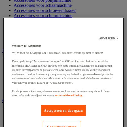
Accessoires voor polijstmachine
Accessoires voor schaafmachine
Accessoires voor schroevendraaier
Accessoires voor schuurmachine
Accessoires voor slijpmachine
Accessoires voor snij- en snoeigereedschap
Accessoires voor snij-schuurmachine
Accessoires voor spijkermachine
AFWIJZEN >
Accessoires voor zaag
Welkom bij Manutan!
Elektrische toebehoren en verlichting
Wij vinden het belangrijk om u een bezoek aan onze website op maat te bieden!
Bekijk de hele productgroep
Door op de knop "Accepteren en doorgaan" te klikken, kan ons platform via cookies
Accessoires voor elektrisch schakelpaneel
informatie uitwisselen met uw browser. Met deze informatie kunnen ons marketingteam
Batterij, oplader en kabel
en onze internetpartners de prestaties van onze website meten en uw winkelvoorkeuren
analyseren. Hierdoor kunnen wij u nog meer op uw behoeften gepersonaliseerd producten
Elektrische kabel
en passende reclame aanbieden. Als u meer wilt weten over de doeleinden en voorkeuren
Elektrische uitrusting
voor elk type cookie, klikt u op "Cookievoorkeuren".
Verlengsnoer, stekkerdoos en kapelhaspel
Wandcontactdoos en schakelaar
En als je ervoor kiest om je bezoek zonder cookies voort te zetten, mag dat ook! Voor
meer informatie verwijzen we je naar
onze cookieverklaring.
Gereedschap opbergen
Bekijk de hele productgroep
Accepteren en doorgaan
Assortimentsdoos en gereedschapkoffer
Gereedschapskist en opbergtas
Gereedschapskoffer en versterkte kist