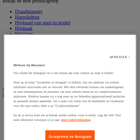
Bekijk de hele productgroep
Draadspanner
Harpsluiting
Hijsband van staal en textiel
Hijshaak
Hijsklem
Hijspoelie en -katrol
Hijsring
Kabel
Kopschakel en snelschakel
AFWIJZEN >
Sjorband en trekstang
Welkom bij Manutan!
Spanband
Stalen ketting
Wij vinden het belangrijk om u een bezoek aan onze website op maat te bieden!
Touw en draad
Door op de knop "Accepteren en doorgaan" te klikken, kan ons platform via cookies
informatie uitwisselen met uw browser. Met deze informatie kunnen ons marketingteam
Industriële en magazijnstellingen
en onze internetpartners de prestaties van onze website meten en uw winkelvoorkeuren
Bekijk de hele productgroep
analyseren. Hierdoor kunnen wij u nog meer op uw behoeften gepersonaliseerd producten
en passende reclame aanbieden. Als u meer wilt weten over de doeleinden en voorkeuren
Doorschuifstelling en doorrolstelling
voor elk type cookie, klikt u op "Cookievoorkeuren".
Draagarmstelling voor lange lasten
En als je ervoor kiest om je bezoek zonder cookies voort te zetten, mag dat ook! Voor
Entresol voor magazijn
meer informatie verwijzen we je naar
onze cookieverklaring.
Lichte stelling
Middelzware stelling
Palletstelling
Accepteren en doorgaan
Rek voor haspels en spoelen