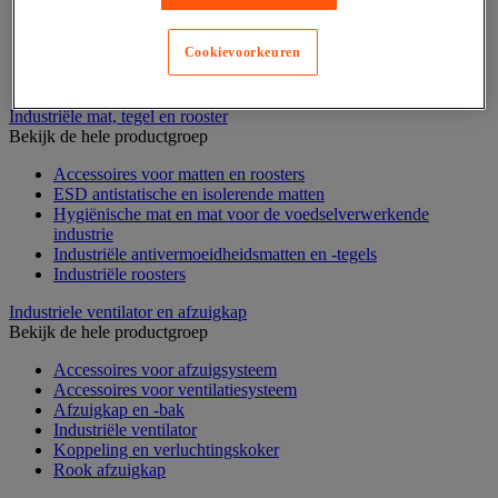
Stelling voor detail- en groothandel
Stellingen voor de automobielindustrie
Cookievoorkeuren
Voedingstelling
Zware stelling
Industriële mat, tegel en rooster
Bekijk de hele productgroep
Accessoires voor matten en roosters
ESD antistatische en isolerende matten
Hygiënische mat en mat voor de voedselverwerkende
industrie
Industriële antivermoeidheidsmatten en -tegels
Industriële roosters
Industriele ventilator en afzuigkap
Bekijk de hele productgroep
Accessoires voor afzuigsysteem
Accessoires voor ventilatiesysteem
Afzuigkap en -bak
Industriële ventilator
Koppeling en verluchtingskoker
Rook afzuigkap