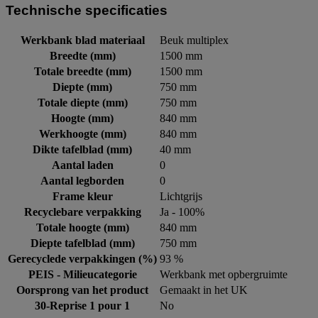
Technische specificaties
Werkbank blad materiaal
Beuk multiplex
Breedte (mm)
1500 mm
Totale breedte (mm)
1500 mm
Diepte (mm)
750 mm
Totale diepte (mm)
750 mm
Hoogte (mm)
840 mm
Werkhoogte (mm)
840 mm
Dikte tafelblad (mm)
40 mm
Aantal laden
0
Aantal legborden
0
Frame kleur
Lichtgrijs
Recyclebare verpakking
Ja - 100%
Totale hoogte (mm)
840 mm
Diepte tafelblad (mm)
750 mm
Gerecyclede verpakkingen (%)
93 %
PEIS - Milieucategorie
Werkbank met opbergruimte
Oorsprong van het product
Gemaakt in het UK
30-Reprise 1 pour 1
No