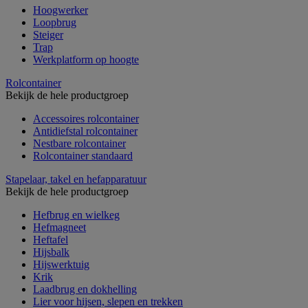
Hoogwerker
Loopbrug
Steiger
Trap
Werkplatform op hoogte
Rolcontainer
Bekijk de hele productgroep
Accessoires rolcontainer
Antidiefstal rolcontainer
Nestbare rolcontainer
Rolcontainer standaard
Stapelaar, takel en hefapparatuur
Bekijk de hele productgroep
Hefbrug en wielkeg
Hefmagneet
Heftafel
Hijsbalk
Hijswerktuig
Krik
Laadbrug en dokhelling
Lier voor hijsen, slepen en trekken