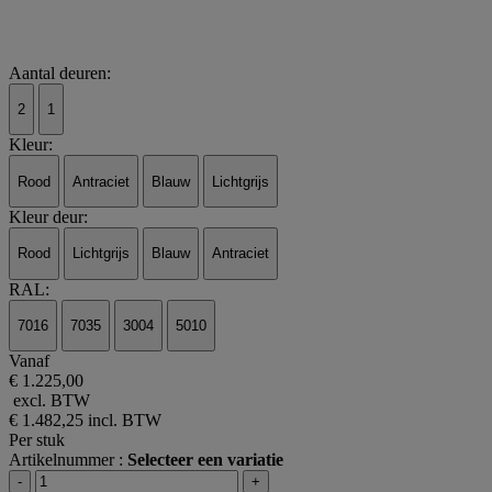
Aantal deuren:
2
1
Kleur:
Rood
Antraciet
Blauw
Lichtgrijs
Kleur deur:
Rood
Lichtgrijs
Blauw
Antraciet
RAL:
7016
7035
3004
5010
Vanaf
€ 1.225,00
excl. BTW
€ 1.482,25
incl. BTW
Per stuk
Artikelnummer :
Selecteer een variatie
-
+