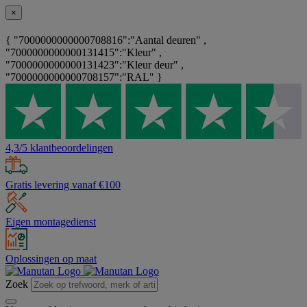
×
{ "7000000000000708816":"Aantal deuren" ,
"7000000000000131415":"Kleur" ,
"7000000000000131423":"Kleur deur" ,
"7000000000000708157":"RAL" }
4,3/5 klantbeoordelingen
Gratis levering vanaf €100
Eigen montagedienst
Oplossingen op maat
Zoek