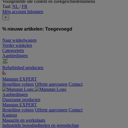
Voorgestelde site content en zoekgeschiedenismenu
Taal:
NL
/
FR
Mijn account
Inloggen
×
% nieuwe artikelen:
Toegevoegd
Naar winkelwagen
Verder winkelen
Categorieën
Aanbiedingen
Refurbished producten
Manutan EXPERT
Bestelling volgen
Offerte aanvragen
Contact
Aanbiedingen
Duurzame producten
Manutan EXPERT
Bestelling volgen
Offerte aanvragen
Contact
Kantoor
Magazijn en werkplaats
Industriële benodigdheden en gereedschap