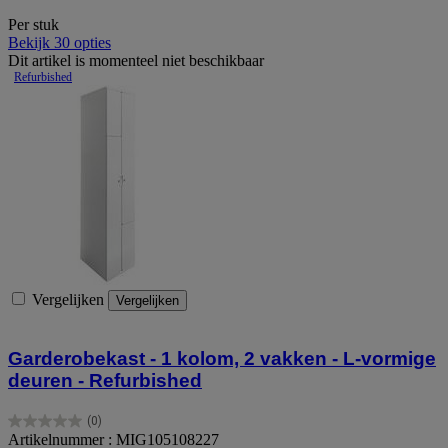
Per stuk
Bekijk 30 opties
Dit artikel is momenteel niet beschikbaar
Vergelijken
Vergelijken
Garderobekast - 1 kolom, 2 vakken - L-vormige
deuren - Refurbished
(0)
0.0
Artikelnummer : MIG105108227
van