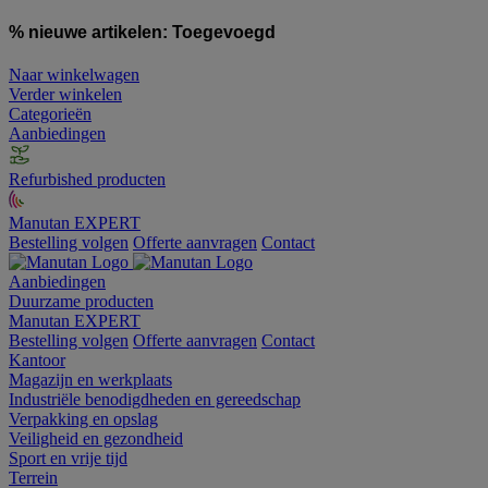
% nieuwe artikelen:
Toegevoegd
Naar winkelwagen
Verder winkelen
Categorieën
Aanbiedingen
Refurbished producten
Manutan EXPERT
Bestelling volgen
Offerte aanvragen
Contact
Aanbiedingen
Duurzame producten
Manutan EXPERT
Bestelling volgen
Offerte aanvragen
Contact
Kantoor
Magazijn en werkplaats
Industriële benodigdheden en gereedschap
Verpakking en opslag
Veiligheid en gezondheid
Sport en vrije tijd
Terrein