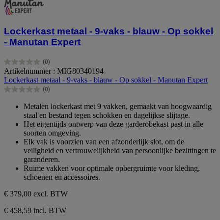
Lockerkast metaal - 9-vaks - blauw - Op sokkel
- Manutan Expert
(0)
0.0
Artikelnummer : MIG80340194
van
Lockerkast metaal - 9-vaks - blauw - Op sokkel - Manutan Expert
de
(0)
5
0.0
sterren.
van
Metalen lockerkast met 9 vakken, gemaakt van hoogwaardig
de
staal en bestand tegen schokken en dagelijkse slijtage.
5
Het eigentijds ontwerp van deze garderobekast past in alle
sterren.
soorten omgeving.
Elk vak is voorzien van een afzonderlijk slot, om de
veiligheid en vertrouwelijkheid van persoonlijke bezittingen te
garanderen.
Ruime vakken voor optimale opbergruimte voor kleding,
schoenen en accessoires.
€ 379,00
excl. BTW
€ 458,59 incl. BTW