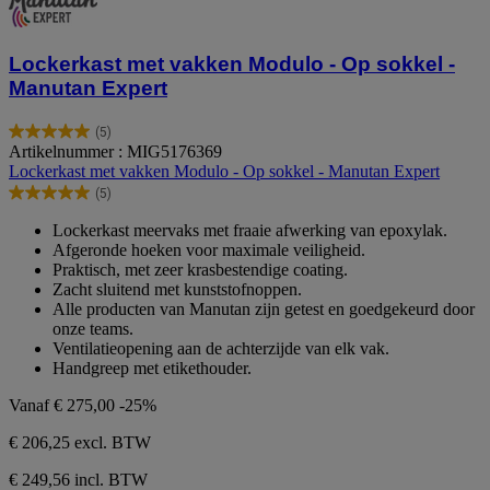
Lockerkast met vakken Modulo - Op sokkel -
Manutan Expert
(5)
5.0
Artikelnummer : MIG5176369
van
Lockerkast met vakken Modulo - Op sokkel - Manutan Expert
de
(5)
5
5.0
sterren.
van
Lockerkast meervaks met fraaie afwerking van epoxylak.
5
de
Afgeronde hoeken voor maximale veiligheid.
beoordelingen
5
Praktisch, met zeer krasbestendige coating.
sterren.
Zacht sluitend met kunststofnoppen.
5
Alle producten van Manutan zijn getest en goedgekeurd door
beoordelingen
onze teams.
Ventilatieopening aan de achterzijde van elk vak.
Handgreep met etikethouder.
Vanaf
€ 275,00
-25%
€ 206,25
excl. BTW
€ 249,56 incl. BTW