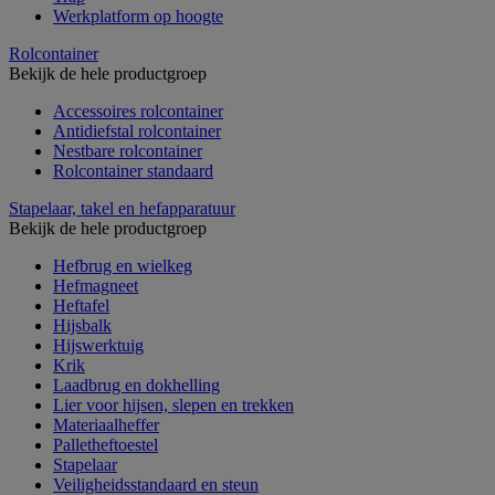
Werkplatform op hoogte
Rolcontainer
Bekijk de hele productgroep
Accessoires rolcontainer
Antidiefstal rolcontainer
Nestbare rolcontainer
Rolcontainer standaard
Stapelaar, takel en hefapparatuur
Bekijk de hele productgroep
Hefbrug en wielkeg
Hefmagneet
Heftafel
Hijsbalk
Hijswerktuig
Krik
Laadbrug en dokhelling
Lier voor hijsen, slepen en trekken
Materiaalheffer
Palletheftoestel
Stapelaar
Veiligheidsstandaard en steun