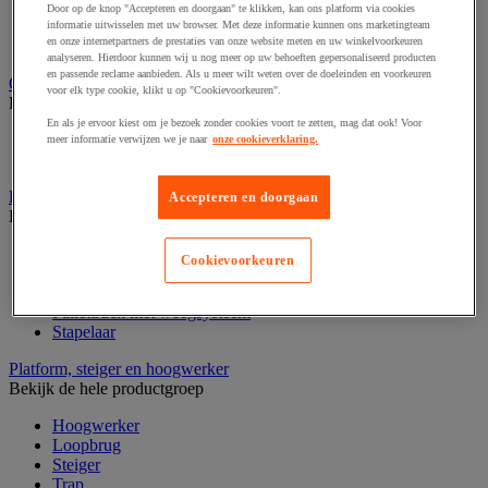
Laboratoriumkast
Door op de knop "Accepteren en doorgaan" te klikken, kan ons platform via cookies
Laboratoriumladekast
informatie uitwisselen met uw browser. Met deze informatie kunnen ons marketingteam
en onze internetpartners de prestaties van onze website meten en uw winkelvoorkeuren
Laboratoriumtafel
analyseren. Hierdoor kunnen wij u nog meer op uw behoeften gepersonaliseerd producten
en passende reclame aanbieden. Als u meer wilt weten over de doeleinden en voorkeuren
Opstapkruk, trap en ladder
voor elk type cookie, klikt u op "Cookievoorkeuren".
Bekijk de hele productgroep
En als je ervoor kiest om je bezoek zonder cookies voort te zetten, mag dat ook! Voor
Ladder
meer informatie verwijzen we je naar
onze cookieverklaring.
Trapladder en opstapkruk
Palletwagen
Accepteren en doorgaan
Bekijk de hele productgroep
Elektrische pallettruck
Cookievoorkeuren
Handpallettruck
Hoogheffende pallettruck
Pallettruck met weegsysteem
Stapelaar
Platform, steiger en hoogwerker
Bekijk de hele productgroep
Hoogwerker
Loopbrug
Steiger
Trap