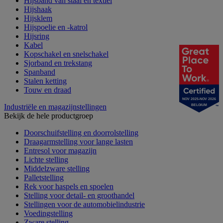
Hijsband van staal en textiel
Hijshaak
Hijsklem
Hijspoelie en -katrol
Hijsring
Kabel
Kopschakel en snelschakel
Sjorband en trekstang
Spanband
Stalen ketting
Touw en draad
NOV 2025-NOV 2026
Industriële en magazijnstellingen
BELGIUM
Bekijk de hele productgroep
Doorschuifstelling en doorrolstelling
Draagarmstelling voor lange lasten
Entresol voor magazijn
Lichte stelling
Middelzware stelling
Palletstelling
Rek voor haspels en spoelen
Stelling voor detail- en groothandel
Stellingen voor de automobielindustrie
Voedingstelling
Zware stelling