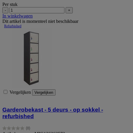
Per stuk
-
+
In winkelwagen
Dit artikel is momenteel niet beschikbaar
Vergelijken
Vergelijken
Garderobekast - 5 deurs - op sokkel -
refurbished
(0)
0.0