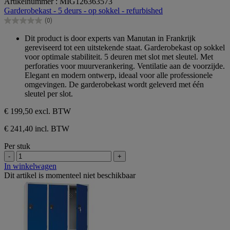
Artikelnummer : MIG126363573
van
Garderobekast - 5 deurs - op sokkel - refurbished
de
(0)
5
0.0
sterren.
van
Dit product is door experts van Manutan in Frankrijk
de
gereviseerd tot een uitstekende staat. Garderobekast op sokkel
5
voor optimale stabiliteit. 5 deuren met slot met sleutel. Met
sterren.
perforaties voor muurverankering. Ventilatie aan de voorzijde.
Elegant en modern ontwerp, ideaal voor alle professionele
omgevingen. De garderobekast wordt geleverd met één
sleutel per slot.
€ 199,50
excl. BTW
€ 241,40 incl. BTW
Per stuk
-
+
In winkelwagen
Dit artikel is momenteel niet beschikbaar