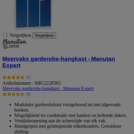
Vergelijken
Vergelijken
Meervaks garderobe-hangkast - Manutan
Expert
(3)
4.7
Artikelnummer : MIG2228565
van
Meervaks garderobe-hangkast - Manutan Expert
de
(3)
5
4.7
sterren.
van
Modulaire garderobekast voorgeboord en met afgeronde
3
de
hoeken.
beoordelingen
5
Mogelijkheid tot combinatie met banken en hellende daken.
sterren.
Ventilatieopening aan de achterzijde van elk vak.
3
Handgrepen met geïntegreerde etikethouders. Geruisloze
beoordelingen
sluiting.