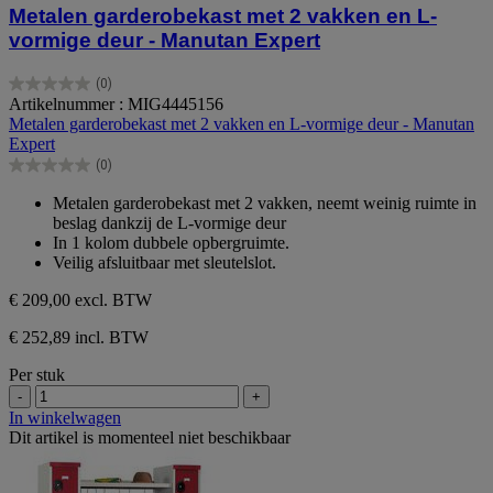
Metalen garderobekast met 2 vakken en L-
vormige deur - Manutan Expert
(0)
0.0
Artikelnummer : MIG4445156
van
Metalen garderobekast met 2 vakken en L-vormige deur - Manutan
de
Expert
5
(0)
sterren.
0.0
van
Metalen garderobekast met 2 vakken, neemt weinig ruimte in
de
beslag dankzij de L-vormige deur
5
In 1 kolom dubbele opbergruimte.
sterren.
Veilig afsluitbaar met sleutelslot.
€ 209,00
excl. BTW
€ 252,89 incl. BTW
Per stuk
-
+
In winkelwagen
Dit artikel is momenteel niet beschikbaar