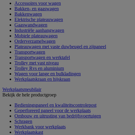
Accessoires voor wagen
Bakken- en gaaswagen
Bakkenwagen
Elektrische plateauwagen
Gaaswandwagen
Industriële aanhangwagen
Mobiele plateauwagen
Orderverzamelwagen
Plateauwagen met vaste duwbeugel en zijpaneel
Transportwagen
Transportwagen en werktafel
Trolley met vast niveau
Trolley Rvs en aluminium
Wagen voor lange en bulkladingen
Werkplaatskraan en hijskraan
Werkplaatsmeubilair
Bekijk de hele productgroep
Bedieningspaneel en kwaliteitscontrolepost
Geperforeerd paneel voor de werkplaats
Ombouw en uitrusting van bedrijfsvoertuigen
Schragen
Werkbank voor werkplaats
Werkplaatskast