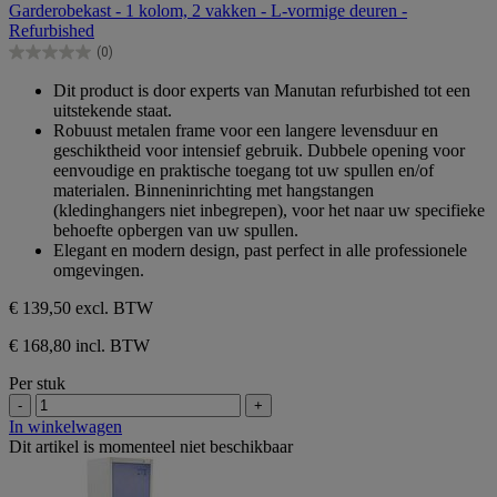
Garderobekast - 1 kolom, 2 vakken - L-vormige deuren -
de
Refurbished
5
(0)
sterren.
0.0
van
Dit product is door experts van Manutan refurbished tot een
de
uitstekende staat.
5
Robuust metalen frame voor een langere levensduur en
sterren.
geschiktheid voor intensief gebruik. Dubbele opening voor
eenvoudige en praktische toegang tot uw spullen en/of
materialen. Binneninrichting met hangstangen
(kledinghangers niet inbegrepen), voor het naar uw specifieke
behoefte opbergen van uw spullen.
Elegant en modern design, past perfect in alle professionele
omgevingen.
€ 139,50
excl. BTW
€ 168,80 incl. BTW
Per stuk
-
+
In winkelwagen
Dit artikel is momenteel niet beschikbaar