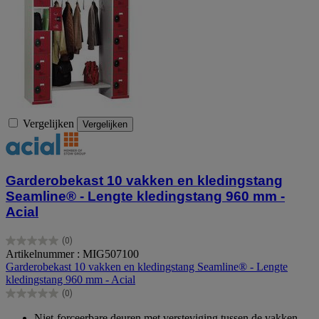
Vergelijken
Vergelijken
Garderobekast 10 vakken en kledingstang
Seamline® - Lengte kledingstang 960 mm -
Acial
(0)
0.0
Artikelnummer : MIG507100
van
Garderobekast 10 vakken en kledingstang Seamline® - Lengte
de
kledingstang 960 mm - Acial
5
(0)
sterren.
0.0
van
Niet-forceerbare deuren met versteviging tussen de vakken.