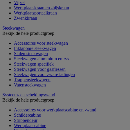
Vijzel
Werkplaatskraan en -hijskraan
Werkplaatsportaalkraan
Zwenkkraan
Steekwagen
Bekijk de hele productgroep
Accessoires voor steekwagen
Inklapbare steekwagen
Stalen steekwagen
Steekwagen aluminium en rvs
Steekwagen specifiek
Steekwagen voor gasflessen
Steekwagen voor zware ladingen
Trappensteekwagen
Vatensteekwagen
Systeem- en scheidingswand
Bekijk de hele productgroep
Accessoires voor werkplaatscabine en -wand
Schildercabine
Strippendeur
Werkplaatscabine