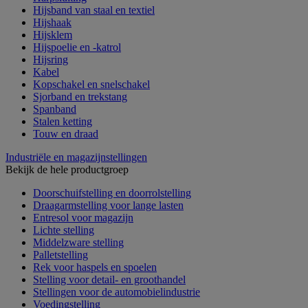
Hijsband van staal en textiel
Hijshaak
Hijsklem
Hijspoelie en -katrol
Hijsring
Kabel
Kopschakel en snelschakel
Sjorband en trekstang
Spanband
Stalen ketting
Touw en draad
Industriële en magazijnstellingen
Bekijk de hele productgroep
Doorschuifstelling en doorrolstelling
Draagarmstelling voor lange lasten
Entresol voor magazijn
Lichte stelling
Middelzware stelling
Palletstelling
Rek voor haspels en spoelen
Stelling voor detail- en groothandel
Stellingen voor de automobielindustrie
Voedingstelling