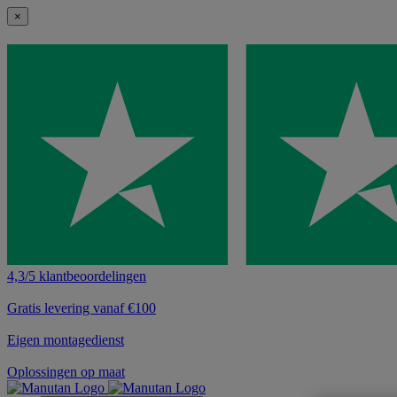
×
4,3/5 klantbeoordelingen
Gratis levering vanaf €100
Eigen montagedienst
Oplossingen op maat