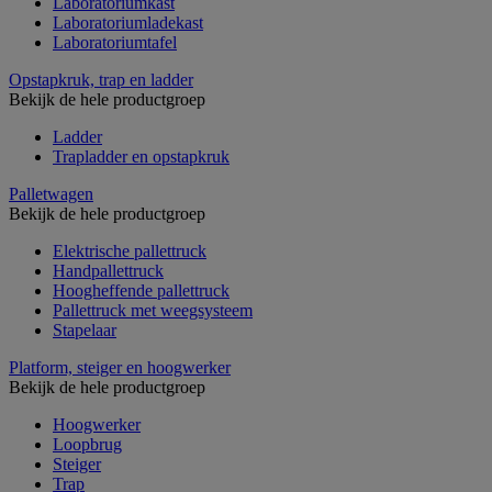
Laboratoriumkast
Laboratoriumladekast
Laboratoriumtafel
Opstapkruk, trap en ladder
Bekijk de hele productgroep
Ladder
Trapladder en opstapkruk
Palletwagen
Bekijk de hele productgroep
Elektrische pallettruck
Handpallettruck
Hoogheffende pallettruck
Pallettruck met weegsysteem
Stapelaar
Platform, steiger en hoogwerker
Bekijk de hele productgroep
Hoogwerker
Loopbrug
Steiger
Trap