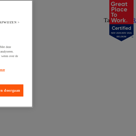
Taal:
NL
/
FR
AFWIJZEN >
NOV 2025-NOV 2026
BELGIUM
 Met deze
analyseren.
t weten over de
onze
en doorgaan