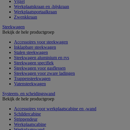
Vijzel
Werkplaatskraan en -hijskraan
Werkplaatsportaalkraan
Zwenkkraan
Steekwagen
Bekijk de hele productgroep
Accessoires voor steekwagen
Inklapbare steekwagen
Stalen steekwagen
Steekwagen aluminium en rvs
Steekwagen specifiek
Steekwagen voor gasflessen
Steekwagen voor zware ladingen
Trappensteekwagen
Vatensteekwagen
Systeem- en scheidingswand
Bekijk de hele productgroep
Accessoires voor werkplaatscabine en -wand
Schildercabine
Strippendeur
Werkplaatscabine
Werkplaatswand