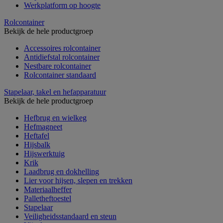
Werkplatform op hoogte
Rolcontainer
Bekijk de hele productgroep
Accessoires rolcontainer
Antidiefstal rolcontainer
Nestbare rolcontainer
Rolcontainer standaard
Stapelaar, takel en hefapparatuur
Bekijk de hele productgroep
Hefbrug en wielkeg
Hefmagneet
Heftafel
Hijsbalk
Hijswerktuig
Krik
Laadbrug en dokhelling
Lier voor hijsen, slepen en trekken
Materiaalheffer
Palletheftoestel
Stapelaar
Veiligheidsstandaard en steun