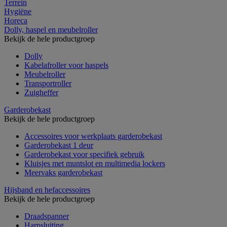
Terrein
Hygiëne
Horeca
Dolly, haspel en meubelroller
Bekijk de hele productgroep
Dolly
Kabelafroller voor haspels
Meubelroller
Transportroller
Zuigheffer
Garderobekast
Bekijk de hele productgroep
Accessoires voor werkplaats garderobekast
Garderobekast 1 deur
Garderobekast voor specifiek gebruik
Kluisjes met muntslot en multimedia lockers
Meervaks garderobekast
Hijsband en hefaccessoires
Bekijk de hele productgroep
Draadspanner
Harpsluiting