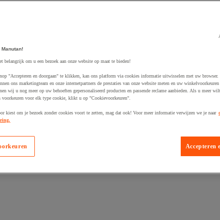
 Manutan!
egevoegd aan winkelwagen
et belangrijk om u een bezoek aan onze website op maat te bieden!
nop "Accepteren en doorgaan" te klikken, kan ons platform via cookies informatie uitwisselen met uw browser.
nnen ons marketingteam en onze internetpartners de prestaties van onze website meten en uw winkelvoorkeuren 
nen wij u nog meer op uw behoeften gepersonaliseerd producten en passende reclame aanbieden. Als u meer wil
n voorkeuren voor elk type cookie, klikt u op "Cookievoorkeuren".
oor kiest om je bezoek zonder cookies voort te zetten, mag dat ook! Voor meer informatie verwijzen we je naar
ring.
oorkeuren
Accepteren 