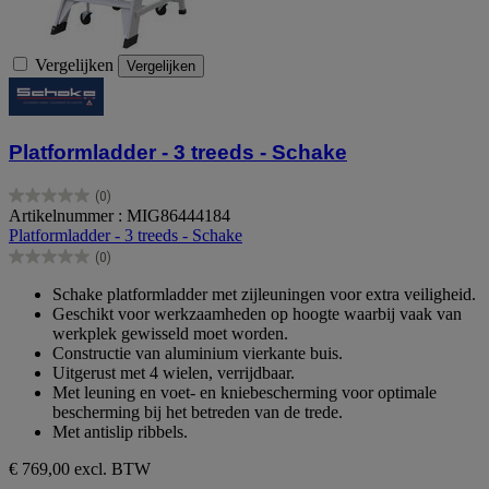
Vergelijken
Vergelijken
Platformladder - 3 treeds - Schake
(0)
0.0
Artikelnummer : MIG86444184
van
Platformladder - 3 treeds - Schake
de
(0)
5
0.0
sterren.
van
Schake platformladder met zijleuningen voor extra veiligheid.
de
Geschikt voor werkzaamheden op hoogte waarbij vaak van
5
werkplek gewisseld moet worden.
sterren.
Constructie van aluminium vierkante buis.
Uitgerust met 4 wielen, verrijdbaar.
Met leuning en voet- en kniebescherming voor optimale
bescherming bij het betreden van de trede.
Met antislip ribbels.
€ 769,00
excl. BTW