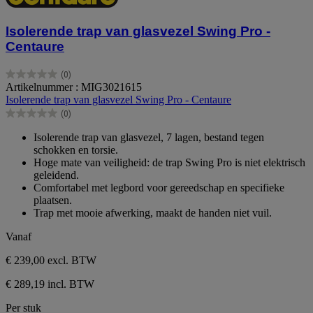
Isolerende trap van glasvezel Swing Pro -
Centaure
(0)
0.0
Artikelnummer : MIG3021615
van
Isolerende trap van glasvezel Swing Pro - Centaure
de
(0)
5
0.0
sterren.
van
Isolerende trap van glasvezel, 7 lagen, bestand tegen
de
schokken en torsie.
5
Hoge mate van veiligheid: de trap Swing Pro is niet elektrisch
sterren.
geleidend.
Comfortabel met legbord voor gereedschap en specifieke
plaatsen.
Trap met mooie afwerking, maakt de handen niet vuil.
Vanaf
€ 239,00
excl. BTW
€ 289,19 incl. BTW
Per stuk