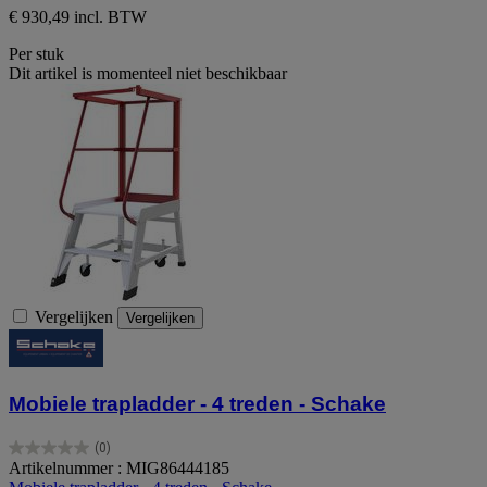
€ 930,49 incl. BTW
Per stuk
Dit artikel is momenteel niet beschikbaar
Vergelijken
Vergelijken
Mobiele trapladder - 4 treden - Schake
(0)
0.0
Artikelnummer : MIG86444185
van