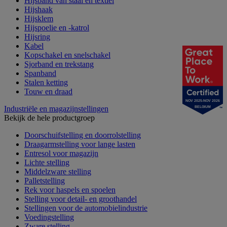
Hijsband van staal en textiel
Hijshaak
Hijsklem
Hijspoelie en -katrol
Hijsring
Kabel
Kopschakel en snelschakel
Sjorband en trekstang
Spanband
Stalen ketting
Touw en draad
NOV 2025-NOV 2026
Industriële en magazijnstellingen
BELGIUM
Bekijk de hele productgroep
Doorschuifstelling en doorrolstelling
Draagarmstelling voor lange lasten
Entresol voor magazijn
Lichte stelling
Middelzware stelling
Palletstelling
Rek voor haspels en spoelen
Stelling voor detail- en groothandel
Stellingen voor de automobielindustrie
Voedingstelling
Zware stelling