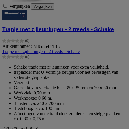
Vergelijken
Vergelijken
Trapje met zijleuningen - 2 treeds - Schake
(0)
0.0
Artikelnummer : MIG86444187
van
Trapje met zijleuningen - 2 treeds - Schake
de
(0)
5
0.0
sterren.
van
Schake trapje met zijleuningen voor extra veiligheid.
de
trapladder met U-vormige beugel voor het bevestigen van
5
stalen steigerplanken
sterren.
Verzinkt.
Gemaakt van vierkante buis 35 x 35 mm en 30 x 30 mm.
Werkvlak: 0,70 mm.
Werkhoogte: 0,60 m.
3 treden: ca. 240 x 700 mm
Tredehoogte: ca. 190 mm
Afmetingen van de trapladder zonder stalen steigerplanken:
ca. 0,80 x 0,75 m.
€ 399,00
excl. BTW