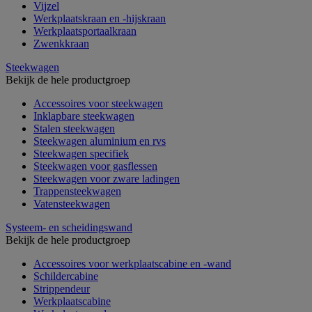
Vijzel
Werkplaatskraan en -hijskraan
Werkplaatsportaalkraan
Zwenkkraan
Steekwagen
Bekijk de hele productgroep
Accessoires voor steekwagen
Inklapbare steekwagen
Stalen steekwagen
Steekwagen aluminium en rvs
Steekwagen specifiek
Steekwagen voor gasflessen
Steekwagen voor zware ladingen
Trappensteekwagen
Vatensteekwagen
Systeem- en scheidingswand
Bekijk de hele productgroep
Accessoires voor werkplaatscabine en -wand
Schildercabine
Strippendeur
Werkplaatscabine