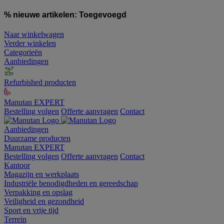
% nieuwe artikelen:
Toegevoegd
Naar winkelwagen
Verder winkelen
Categorieën
Aanbiedingen
Refurbished producten
Manutan EXPERT
Bestelling volgen
Offerte aanvragen
Contact
Aanbiedingen
Duurzame producten
Manutan EXPERT
Bestelling volgen
Offerte aanvragen
Contact
Kantoor
Magazijn en werkplaats
Industriële benodigdheden en gereedschap
Verpakking en opslag
Veiligheid en gezondheid
Sport en vrije tijd
Terrein