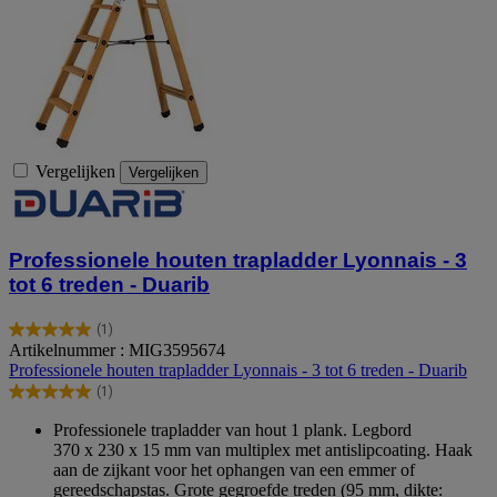
Vergelijken
Vergelijken
Professionele houten trapladder Lyonnais - 3
tot 6 treden - Duarib
(1)
5.0
Artikelnummer : MIG3595674
van
Professionele houten trapladder Lyonnais - 3 tot 6 treden - Duarib
de
(1)
5
5.0
sterren.
van
Professionele trapladder van hout 1 plank. Legbord
1
de
370 x 230 x 15 mm van multiplex met antislipcoating. Haak
beoordeling
5
aan de zijkant voor het ophangen van een emmer of
sterren.
gereedschapstas. Grote gegroefde treden (95 mm, dikte: