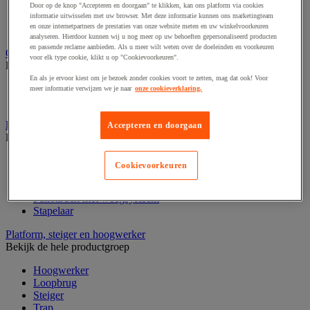
Laboratoriumkast
Door op de knop "Accepteren en doorgaan" te klikken, kan ons platform via cookies
Laboratoriumladekast
informatie uitwisselen met uw browser. Met deze informatie kunnen ons marketingteam
en onze internetpartners de prestaties van onze website meten en uw winkelvoorkeuren
Laboratoriumtafel
analyseren. Hierdoor kunnen wij u nog meer op uw behoeften gepersonaliseerd producten
en passende reclame aanbieden. Als u meer wilt weten over de doeleinden en voorkeuren
Opstapkruk, trap en ladder
voor elk type cookie, klikt u op "Cookievoorkeuren".
Bekijk de hele productgroep
En als je ervoor kiest om je bezoek zonder cookies voort te zetten, mag dat ook! Voor
Ladder
meer informatie verwijzen we je naar
onze cookieverklaring.
Trapladder en opstapkruk
Palletwagen
Accepteren en doorgaan
Bekijk de hele productgroep
Elektrische pallettruck
Cookievoorkeuren
Handpallettruck
Hoogheffende pallettruck
Pallettruck met weegsysteem
Stapelaar
Platform, steiger en hoogwerker
Bekijk de hele productgroep
Hoogwerker
Loopbrug
Steiger
Trap