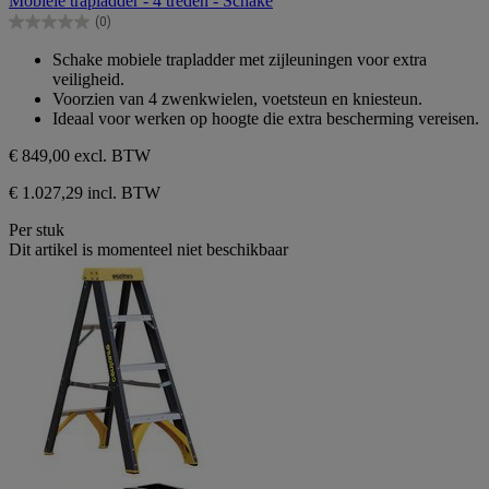
Mobiele trapladder - 4 treden - Schake
de
(0)
5
0.0
sterren.
van
Schake mobiele trapladder met zijleuningen voor extra
de
veiligheid.
5
Voorzien van 4 zwenkwielen, voetsteun en kniesteun.
sterren.
Ideaal voor werken op hoogte die extra bescherming vereisen.
€ 849,00
excl. BTW
€ 1.027,29 incl. BTW
Per stuk
Dit artikel is momenteel niet beschikbaar