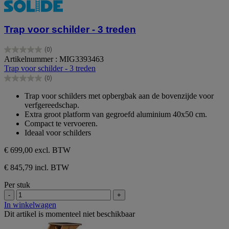
Trap voor schilder - 3 treden
(0)
0.0
Artikelnummer : MIG3393463
van
Trap voor schilder - 3 treden
de
(0)
5
0.0
sterren.
van
Trap voor schilders met opbergbak aan de bovenzijde voor
de
verfgereedschap.
5
Extra groot platform van gegroefd aluminium 40x50 cm.
sterren.
Compact te vervoeren.
Ideaal voor schilders
€ 699,00
excl. BTW
€ 845,79 incl. BTW
Per stuk
-
+
In winkelwagen
Dit artikel is momenteel niet beschikbaar