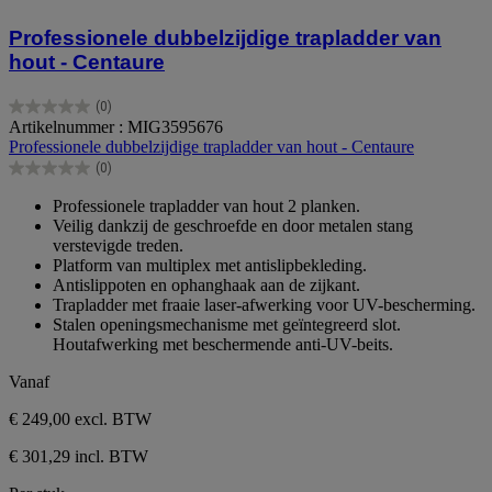
Professionele dubbelzijdige trapladder van
hout - Centaure
(0)
0.0
Artikelnummer : MIG3595676
van
Professionele dubbelzijdige trapladder van hout - Centaure
de
(0)
5
0.0
sterren.
van
Professionele trapladder van hout 2 planken.
de
Veilig dankzij de geschroefde en door metalen stang
5
verstevigde treden.
sterren.
Platform van multiplex met antislipbekleding.
Antislippoten en ophanghaak aan de zijkant.
Trapladder met fraaie laser-afwerking voor UV-bescherming.
Stalen openingsmechanisme met geïntegreerd slot.
Houtafwerking met beschermende anti-UV-beits.
Vanaf
€ 249,00
excl. BTW
€ 301,29 incl. BTW