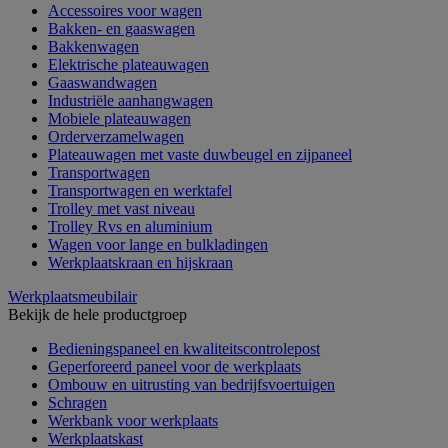
Accessoires voor wagen
Bakken- en gaaswagen
Bakkenwagen
Elektrische plateauwagen
Gaaswandwagen
Industriële aanhangwagen
Mobiele plateauwagen
Orderverzamelwagen
Plateauwagen met vaste duwbeugel en zijpaneel
Transportwagen
Transportwagen en werktafel
Trolley met vast niveau
Trolley Rvs en aluminium
Wagen voor lange en bulkladingen
Werkplaatskraan en hijskraan
Werkplaatsmeubilair
Bekijk de hele productgroep
Bedieningspaneel en kwaliteitscontrolepost
Geperforeerd paneel voor de werkplaats
Ombouw en uitrusting van bedrijfsvoertuigen
Schragen
Werkbank voor werkplaats
Werkplaatskast