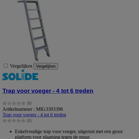
Vergelijken
Vergelijken
Trap voor voeger - 4 tot 6 treden
(0)
0.0
Artikelnummer : MIG3393396
van
Trap voor voeger - 4 tot 6 treden
de
(0)
5
0.0
sterren.
van
Enkelvoudige trap voor voeger, uitgerust met een groot
de
platform voor plaatsing tegen de muur.