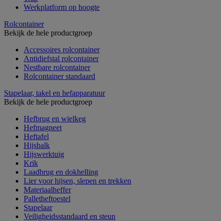
Werkplatform op hoogte
Rolcontainer
Bekijk de hele productgroep
Accessoires rolcontainer
Antidiefstal rolcontainer
Nestbare rolcontainer
Rolcontainer standaard
Stapelaar, takel en hefapparatuur
Bekijk de hele productgroep
Hefbrug en wielkeg
Hefmagneet
Heftafel
Hijsbalk
Hijswerktuig
Krik
Laadbrug en dokhelling
Lier voor hijsen, slepen en trekken
Materiaalheffer
Palletheftoestel
Stapelaar
Veiligheidsstandaard en steun