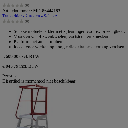
(0)
0.0
Artikelnummer : MIG86444183
van
Trapladder - 2 treden - Schake
de
(0)
5
0.0
sterren.
van
Schake mobiele ladder met zijleuningen voor extra veiligheid.
de
Voorzien van 4 zwenkwielen, voetsteun en kniesteun.
5
Platform met antislipribben.
sterren.
Ideaal voor werken op hoogte die extra bescherming vereisen.
€ 699,00
excl. BTW
€ 845,79 incl. BTW
Per stuk
Dit artikel is momenteel niet beschikbaar